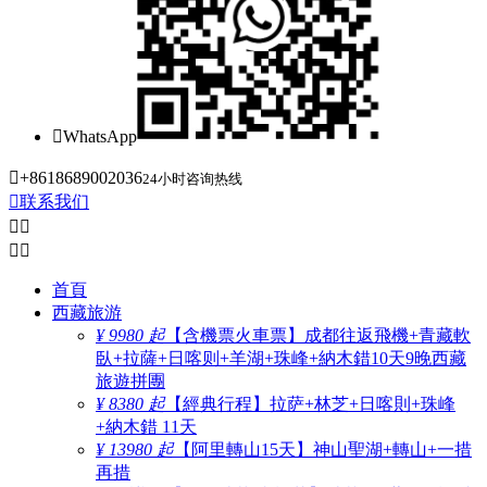

WhatsApp

+8618689002036
24小时咨询热线

联系我们




首頁
西藏旅游
¥ 9980 起
【含機票火車票】成都往返飛機+青藏軟
臥+拉薩+日喀则+羊湖+珠峰+納木錯10天9晚西藏
旅遊拼團
¥ 8380 起
【經典行程】拉萨+林芝+日喀則+珠峰
+納木錯 11天
¥ 13980 起
【阿里轉山15天】神山聖湖+轉山+一措
再措