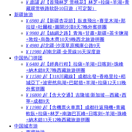
¥ 面議 起
【首飛林芝 赏桃花】林芝+拉薩+羊湖+青
藏观赏铁路软卧10日遊（可定製）
新疆旅游
¥ 6980 起
【新疆杏花節】臥進飛出+賽里木湖+那
拉提+吐爾根+圖開沙漠8天7晚外賓拼團
¥ 9980 起
【絲綢之路】青海+甘肅+新疆+茶卡鹽湖
+敦煌+烏魯木齊10天9晚西北旅遊拼團
¥ 4980 起
北疆·沙漠草原獨庫公路9天
¥ 11980 起
南北疆·全景線16天深度遊
中国热门拼团
¥ 6480 起
【經典行程】拉薩+羊湖+日喀则+珠峰
+納木錯8天7晚西藏旅遊拼團
¥ 11580 起
【318川藏線】成都出發+香格里拉+稻
城亞丁+波密然烏湖+巴鬆措+羊湖+拉薩12天11晚
外賓拼團
¥ 16800 起
【含大交通】吉隆坡/新加坡—西藏+西
寧+成都9天
¥ 11980 起
【含機票火車票】成都往返飛機+青藏
軟臥+拉薩+林芝+南迦巴瓦峰+日喀则+羊湖+珠峰
+納木錯13天12晚西藏旅遊拼團
中国城市游