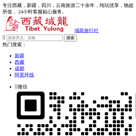
专注西藏，新疆，四川，云南旅游二十余年，纯玩优享，物超
所值， 24小时客服贴心服务。
域龍旅行社

搜索
热门搜索：
新疆
西藏
成都
阿里环线

微信