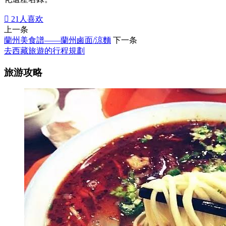

21
人喜欢
上一条
蘭州美食譜——蘭州鹵面/涼麵
下一条
去西藏旅遊的行程規劃
旅游攻略