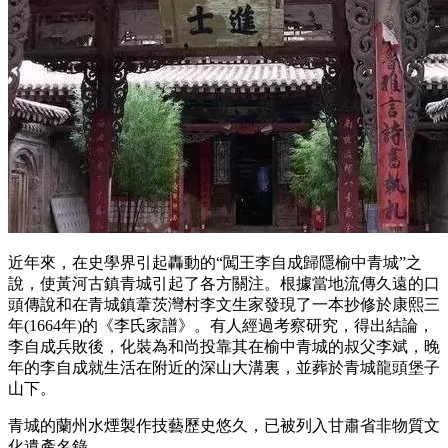
近年來，在史學界引起轟動的“闖王李自成歸隱榆中青城”之
說，使黃河古鎮青城引起了各方關注。根據當地流傳久遠的口
頭傳說和在青城鎮葦茨灣村李文生家發現了一本抄修於康熙三
年(1664年)的《李氏家譜》。有人經過考察研究，得出結論，
李自成兵敗後，化裝為和尚投靠其在榆中青城的叔父李斌，晚
年的李自成就生活在附近的深山大溝裏，並葬於青城龍頭堡子
山下。
青城的蘭州水煙製作技藝歷史悠久，已被列入甘肅省非物質文
化遺產名錄。