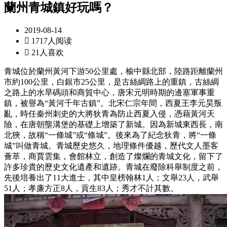
蘭州青城鎮好玩嗎？
2019-08-14

1717人阅读

21人喜欢
青城位於蘭州黃河下游50公里處，榆中縣北部，陸路距離蘭州
市約100公里，白銀市25公里，是古絲綢路上的重鎮，古絲綢
之路上的水旱碼頭和商貿中心，唐宋元明時期的邊塞軍事重
鎮，被譽為“黃河千年古鎮”。北宋仁宗年間，西夏王李元昊叛
亂，時任秦州刺史的大將狄青為防止西夏入侵，憑藉黃河天
險，在唐朝壟溝堡的基礎上增築了新城。因為新城東西長，南
北狹，故稱“一條城”或“條城”。後來為了紀念狄青，將“一條
城”叫做青城。青城歷史悠久，地理條件優越，歷代文人墨客
薈萃，商賈雲集，會館林立，創造了燦爛的青城文化，留下了
許多珍貴的歷史文化遺產和遺跡。青城在廢除科舉制度之前，
先後培養出了11大進士，其中皇榜翰林1人；文舉23人，武舉
51人；孝廉方正8人，貢生83人；秀才不計其數。