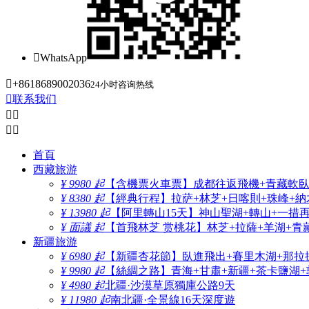

WhatsApp

+8618689002036
24小时咨询热线

联系我们




首頁
西藏旅游
¥ 9980 起
【含機票火車票】成都往返飛機+青藏軟臥+
¥ 8380 起
【經典行程】拉萨+林芝+日喀則+珠峰+納木
¥ 13980 起
【阿里轉山15天】神山聖湖+轉山+一措
¥ 面議 起
【首飛林芝 赏桃花】林芝+拉薩+羊湖+青
新疆旅游
¥ 6980 起
【新疆杏花節】臥進飛出+賽里木湖+那拉
¥ 9980 起
【絲綢之路】青海+甘肅+新疆+茶卡鹽湖+
¥ 4980 起
北疆·沙漠草原獨庫公路9天
¥ 11980 起
南北疆·全景線16天深度遊