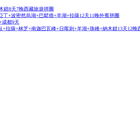
木錯8天7晚西藏旅遊拼團
亞丁+波密然烏湖+巴鬆措+羊湖+拉薩12天11晚外賓拼團
+成都9天
+拉薩+林芝+南迦巴瓦峰+日喀则+羊湖+珠峰+納木錯13天12