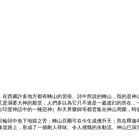
，在西藏許多地方都有轉山的習俗。詩中所說的轉山，指的是神
又是濕婆大神的殿堂，人們多以為它只不過是一處虛幻的所在，
古印度神話中的一種惡神）和天界樂師等都雲集在神山周圍，時
百輪回中免下地獄之苦；轉山百圈可在今生成佛升天；而在釋迦
條道路上，形成了一個耐人尋味、令人感慨的永動流。神山已深