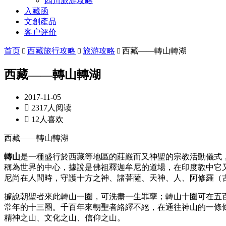
四川旅游攻略
入藏函
文創產品
客户评价
首页
西藏旅行攻略
旅游攻略
西藏——轉山轉湖



西藏——轉山轉湖
2017-11-05

2317人阅读

12人喜欢
西藏——轉山轉湖
轉山
是一種盛行於西藏等地區的莊嚴而又神聖的宗教活動儀式
稱為世界的中心，據說是佛祖釋迦牟尼的道場，在印度教中它
尼尚在人間時，守護十方之神、諸菩薩、天神、人、阿修羅（
據說朝聖者來此轉山一圈，可洗盡一生罪孽；轉山十圈可在五
常年的十三圈。千百年來朝聖者絡繹不絕，在通往神山的一條
精神之山、文化之山、信仰之山。