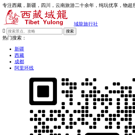
专注西藏，新疆，四川，云南旅游二十余年，纯玩优享，物超所
域龍旅行社

搜索
热门搜索：
新疆
西藏
成都
阿里环线