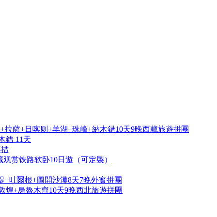
拉薩+日喀则+羊湖+珠峰+納木錯10天9晚西藏旅遊拼團
錯 11天
再措
藏观赏铁路软卧10日遊（可定製）
提+吐爾根+圖開沙漠8天7晚外賓拼團
敦煌+烏魯木齊10天9晚西北旅遊拼團