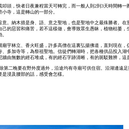
上行走或叩頭，快者日夜兼程當天可轉完，而一般人則2到3天時間
些小寺，這是轉山的一部分。
旨意。納木措是身、語、意之聖地，也是聖地中之最殊勝者。在
自己的惡習和痛苦，若不這樣做，會導致眾生愚昧，植物枯萎，
勃。
圍廟宇林立、香火旺盛，許多高僧在這裏弘揚佛道，直到現在，
寺、多加寺等，為祭祖聖地。信徒們轉湖時，把各種供品投入湖
尼牆由無數的經石堆成，有的經石字跡清晰，有的斑駁難辨，這
物；除第二晚要在野外度過外，沿途均有寺廟可供住宿。沿湖邊遠
要是浸及腰部的話，感受會怎樣。