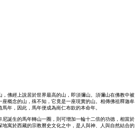
山，佛經上說居於世界最高的山，即須彌山。須彌山在佛教中被
一座概念的山，殊不知，它竟是一座現實的山。相傳佛祖釋迦牟
值馬年，因此，馬年便成為崗仁布欽的本命年。
牟尼誕生的馬年轉山一圈，則可增加一輪十二倍的功德，相當於
深地寓於西藏的宗教曆史文化之中，是人與神、人與自然結合的