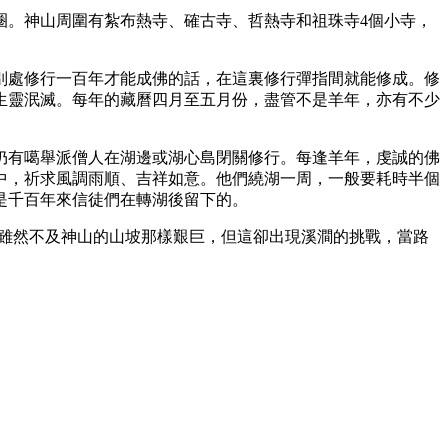
轉一圈。神山周圍有紮布熱寺、確古寺、哲熱寺和祖珠寺4個小寺，
別處修行一百年才能成佛的話，在這裏修行彈指間就能修成。修
生靈泯滅。每年的藏曆四月至五月份，盡管不是羊年，亦有不少
仍有噶舉派僧人在湖邊或湖心島閉關修行。每逢羊年，虔誠的佛
中，祈求風調雨順、吉祥如意。他們繞湖一周，一般要耗時半個
是千百年來信徒們在轉湖後留下的。
足雖然不及神山的山坡那樣艱巨，但這卻出現溪澗的挑戰，當路