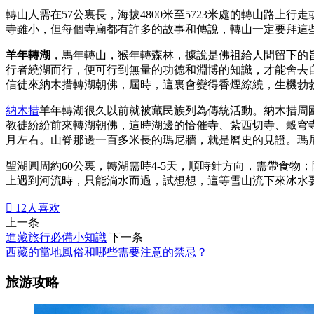
轉山人需在57公裏長，海拔4800米至5723米處的轉山路
寺雖小，但每個寺廟都有許多的故事和傳說，轉山一定要拜這
羊年轉湖
，馬年轉山，猴年轉森林，據說是佛祖給人間留下的
行者繞湖而行，便可行到無量的功德和淵博的知識，才能舍去
信徒來納木措轉湖朝佛，屆時，這裏會變得香煙繚繞，生機勃
納木措
羊年轉湖很久以前就被藏民族列為傳統活動。納木措周
教徒紛紛前來轉湖朝佛，這時湖邊的恰催寺、紮西切寺、穀穹
月左右。山脊那邊一百多米長的瑪尼牆，就是曆史的見證。瑪
聖湖圓周約60公裏，轉湖需時4-5天，順時針方向，需帶食
上遇到河流時，只能淌水而過，試想想，這等雪山流下來冰水

12
人喜欢
上一条
進藏旅行必備小知識
下一条
西藏的當地風俗和哪些需要注意的禁忌？
旅游攻略