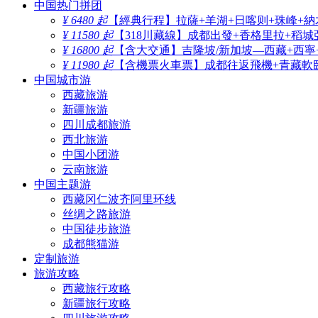
中国热门拼团
¥ 6480 起
【經典行程】拉薩+羊湖+日喀则+珠峰+納
¥ 11580 起
【318川藏線】成都出發+香格里拉+稻城
¥ 16800 起
【含大交通】吉隆坡/新加坡—西藏+西寧
¥ 11980 起
【含機票火車票】成都往返飛機+青藏軟臥
中国城市游
西藏旅游
新疆旅游
四川成都旅游
西北旅游
中国小团游
云南旅游
中国主题游
西藏冈仁波齐阿里环线
丝绸之路旅游
中国徒步旅游
成都熊猫游
定制旅游
旅游攻略
西藏旅行攻略
新疆旅行攻略