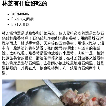
林芝有什麼好吃的
2019-08-06

2407人阅读

31人喜欢
林芝當地還是以藏餐和川菜為主，個人覺得必吃的還是魯朗石
鍋雞和藏香豬啊！石鍋雞加N種菌類還有藥材，用的墨脫石鍋
燉制而成，輔以手掌參、天麻等四五種藥材，用慢火燉制，湯
中有一股淡淡的藥材清香，雞肉嫩而有彈性；味道真的沒話
說，太好吃啦，藏香豬是當地放養的小黑豬，肉味十足。相對
比藏族美食的糌粑、酥油茶等等來說，在林芝對遊客來說最特
色的肯定是魯朗石鍋雞，去魯朗小鎮上吃最地道石鍋雞，就是
湯鍋類的，其實在八一鎮也吃得到，八一鎮還有石鍋犛牛肉
湯。