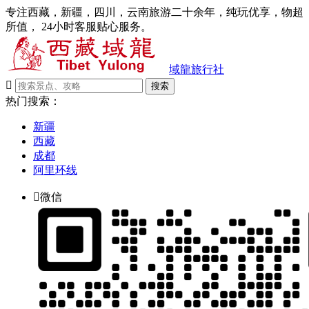
专注西藏，新疆，四川，云南旅游二十余年，纯玩优享，物超
所值， 24小时客服贴心服务。
域龍旅行社

搜索
热门搜索：
新疆
西藏
成都
阿里环线

微信