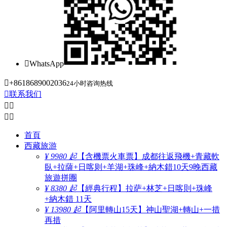

WhatsApp

+8618689002036
24小时咨询热线

联系我们




首頁
西藏旅游
¥ 9980 起
【含機票火車票】成都往返飛機+青藏軟
臥+拉薩+日喀则+羊湖+珠峰+納木錯10天9晚西藏
旅遊拼團
¥ 8380 起
【經典行程】拉萨+林芝+日喀則+珠峰
+納木錯 11天
¥ 13980 起
【阿里轉山15天】神山聖湖+轉山+一措
再措