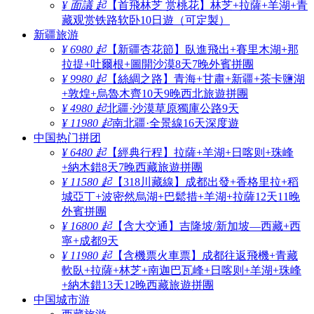
¥ 面議 起
【首飛林芝 赏桃花】林芝+拉薩+羊湖+青
藏观赏铁路软卧10日遊（可定製）
新疆旅游
¥ 6980 起
【新疆杏花節】臥進飛出+賽里木湖+那
拉提+吐爾根+圖開沙漠8天7晚外賓拼團
¥ 9980 起
【絲綢之路】青海+甘肅+新疆+茶卡鹽湖
+敦煌+烏魯木齊10天9晚西北旅遊拼團
¥ 4980 起
北疆·沙漠草原獨庫公路9天
¥ 11980 起
南北疆·全景線16天深度遊
中国热门拼团
¥ 6480 起
【經典行程】拉薩+羊湖+日喀则+珠峰
+納木錯8天7晚西藏旅遊拼團
¥ 11580 起
【318川藏線】成都出發+香格里拉+稻
城亞丁+波密然烏湖+巴鬆措+羊湖+拉薩12天11晚
外賓拼團
¥ 16800 起
【含大交通】吉隆坡/新加坡—西藏+西
寧+成都9天
¥ 11980 起
【含機票火車票】成都往返飛機+青藏
軟臥+拉薩+林芝+南迦巴瓦峰+日喀则+羊湖+珠峰
+納木錯13天12晚西藏旅遊拼團
中国城市游