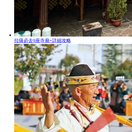
拉薩必去9座寺廟+詳細攻略