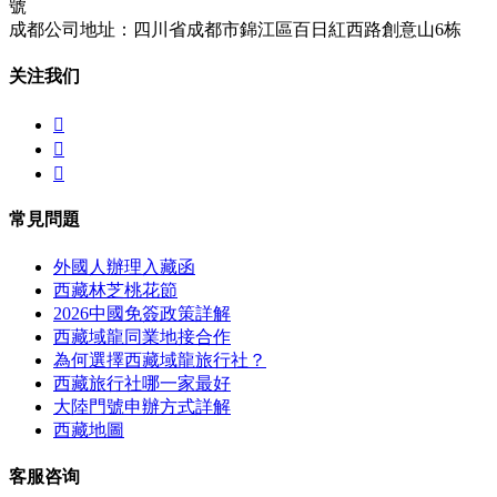
號
成都公司地址：四川省成都市錦江區百日紅西路創意山6栋
关注我们



常見問題
外國人辦理入藏函
西藏林芝桃花節
2026中國免簽政策詳解
西藏域龍同業地接合作
為何選擇西藏域龍旅行社？
西藏旅行社哪一家最好
大陸門號申辦方式詳解
西藏地圖
客服咨询