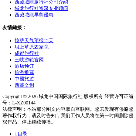
西藏域龍旅行社公司介紹
域龙旅行社资深专业顾问
西藏域龍早鳥優惠
友情鏈接：
拉萨天气预报15天
坝上草原农家院
成都旅行社
三峡游轮官网
酒店预订
旅游推薦
中國旅遊
西藏文創
Copyright © 2026 域龙中国国际旅行社 版权所有 经营许可证编
号：L-XZ00144
法律声明：本站部分图文内容取自互联网。您若发现有侵略您
著作权行为，请及时告知，我们工作人员将在第一时间删除侵
权作品、停止继续传播。

目录