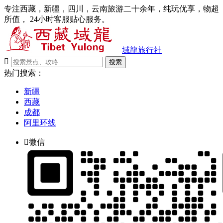
专注西藏，新疆，四川，云南旅游二十余年，纯玩优享，物超
所值， 24小时客服贴心服务。
域龍旅行社

搜索
热门搜索：
新疆
西藏
成都
阿里环线

微信