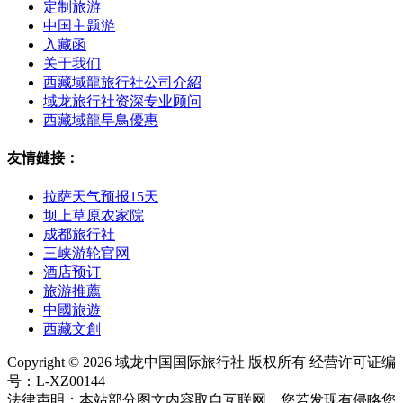
定制旅游
中国主题游
入藏函
关于我们
西藏域龍旅行社公司介紹
域龙旅行社资深专业顾问
西藏域龍早鳥優惠
友情鏈接：
拉萨天气预报15天
坝上草原农家院
成都旅行社
三峡游轮官网
酒店预订
旅游推薦
中國旅遊
西藏文創
Copyright © 2026 域龙中国国际旅行社 版权所有 经营许可证编
号：L-XZ00144
法律声明：本站部分图文内容取自互联网。您若发现有侵略您