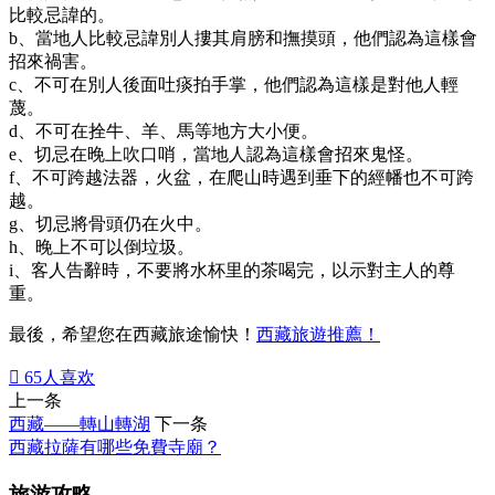
比較忌諱的。
b、當地人比較忌諱別人摟其肩膀和撫摸頭，他們認為這樣會
招來禍害。
c、不可在別人後面吐痰拍手掌，他們認為這樣是對他人輕
蔑。
d、不可在拴牛、羊、馬等地方大小便。
e、切忌在晚上吹口哨，當地人認為這樣會招來鬼怪。
f、不可跨越法器，火盆，在爬山時遇到垂下的經幡也不可跨
越。
g、切忌將骨頭仍在火中。
h、晚上不可以倒垃圾。
i、客人告辭時，不要將水杯里的茶喝完，以示對主人的尊
重。
最後，希望您在西藏旅途愉快！
西藏旅遊推薦！

65
人喜欢
上一条
西藏——轉山轉湖
下一条
西藏拉薩有哪些免費寺廟？
旅游攻略