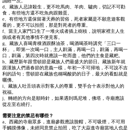
誦經一次。
d、藏族人忌諱殺生，更不吃馬肉、羊肉、驢肉，切記不可勸
食，有些地方還不吃魚肉跟雞蛋。
e、有些地方還保留著天葬的習俗，死者家屬是不願意遊客觀
看的，更不可以拍照，那是對死者的尊重。
f、當主人家門口生了一堆火或者插上樹枝，說明家裡主人生
病或者有其他事情不便見客。
g、藏族人喜喝青稞酒跟酥油茶，喝酒喝茶時講究「三口一
杯」，即第一次喝一口，主人斟滿，再喝一口，斟滿，再喝一
口，斟滿，第四次時就應該一乾而盡，他們的主食是藏粑。
h、藏歷新年跟雪頓節是藏族人們最盛大的節日。藏族新年就
跟漢族人們過春節的意義一樣，年初一不可掃地，不可說不吉
利的語句；雪頓節在藏族也稱喝酸奶的日子，最大的看點就是
曬佛。
i、藏族人吐舌頭表示對客人的尊重，雙手合十表示對他人的
祝福。
j、轉經的方向是順時針，如果遇到瑪尼堆，佛塔，寺廟應該
從左至右繞行。
需要注意的禁忌有哪些？
a、西藏的寺廟眾多，進廟參觀應該脫帽，不可吸煙，不可用
手觸摸佛像，未經同意禁止拍照，吃了大蒜進寺廟當地人也是