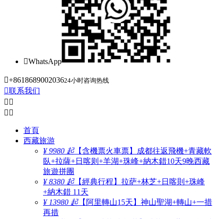

WhatsApp

+8618689002036
24小时咨询热线

联系我们




首頁
西藏旅游
¥ 9980 起
【含機票火車票】成都往返飛機+青藏軟
臥+拉薩+日喀则+羊湖+珠峰+納木錯10天9晚西藏
旅遊拼團
¥ 8380 起
【經典行程】拉萨+林芝+日喀則+珠峰
+納木錯 11天
¥ 13980 起
【阿里轉山15天】神山聖湖+轉山+一措
再措