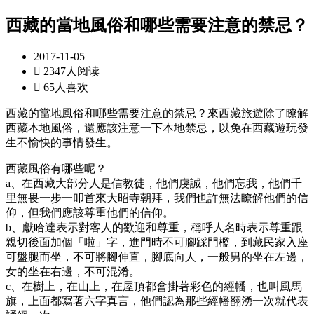
西藏的當地風俗和哪些需要注意的禁忌？
2017-11-05

2347人阅读

65人喜欢
西藏的當地風俗和哪些需要注意的禁忌？來西藏旅遊除了瞭解
西藏本地風俗，還應該注意一下本地禁忌，以免在西藏遊玩發
生不愉快的事情發生。
西藏風俗有哪些呢？
a、在西藏大部分人是信教徒，他們虔誠，他們忘我，他們千
里無畏一步一叩首來大昭寺朝拜，我們也許無法瞭解他們的信
仰，但我們應該尊重他們的信仰。
b、獻哈達表示對客人的歡迎和尊重，稱呼人名時表示尊重跟
親切後面加個「啦」字，進門時不可腳踩門檻，到藏民家入座
可盤腿而坐，不可將腳伸直，腳底向人，一般男的坐在左邊，
女的坐在右邊，不可混淆。
c、在樹上，在山上，在屋頂都會掛著彩色的經幡，也叫風馬
旗，上面都寫著六字真言，他們認為那些經幡翻湧一次就代表