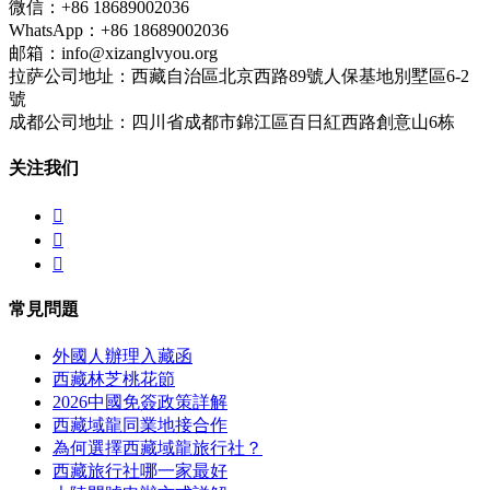
微信：+86 18689002036
WhatsApp：+86 18689002036
邮箱：info@xizanglvyou.org
拉萨公司地址：西藏自治區北京西路89號人保基地別墅區6-2
號
成都公司地址：四川省成都市錦江區百日紅西路創意山6栋
关注我们



常見問題
外國人辦理入藏函
西藏林芝桃花節
2026中國免簽政策詳解
西藏域龍同業地接合作
為何選擇西藏域龍旅行社？
西藏旅行社哪一家最好