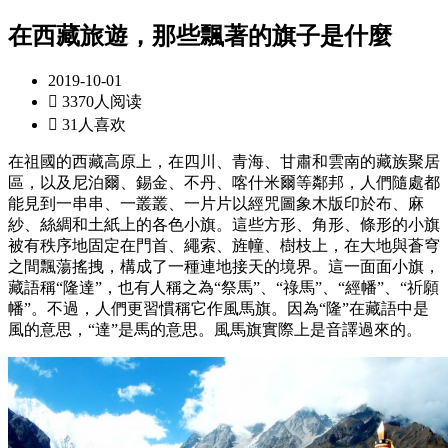
在西藏旅遊，那些飄著的旗子是什麼
2019-10-01

3370人阅读

31人喜欢
在祖國的西藏高原上，在四川、青海、甘肅和雲南的藏族聚居
區，以及尼泊爾、錫金、不丹、喀什米爾等鄰邦，人們隨處都
能見到一串串、一叢叢、一片片以經咒圖象木版印於布、麻
紗、絲綢和土紙上的各色小旗。這些方形、角形、條形的小旗
被有秩序地固定在門首、繩索、旌幢、樹枝上，在大地與蒼穹
之間飄蕩搖拽，構成了一種連地接天的境界。這一面面小旗，
藏語稱“隆達”，也有人稱之為“祭馬”、“祿馬”、“經幡”、“祈願
幡”。不過，人們更習慣稱它作風馬旗。因為“隆”在藏語中是
風的意思，“達”是馬的意思。風馬旗實際上是音譯過來的。