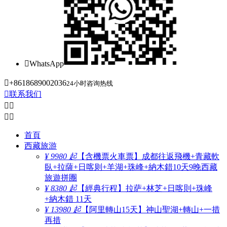

WhatsApp

+8618689002036
24小时咨询热线

联系我们




首頁
西藏旅游
¥ 9980 起
【含機票火車票】成都往返飛機+青藏軟
臥+拉薩+日喀则+羊湖+珠峰+納木錯10天9晚西藏
旅遊拼團
¥ 8380 起
【經典行程】拉萨+林芝+日喀則+珠峰
+納木錯 11天
¥ 13980 起
【阿里轉山15天】神山聖湖+轉山+一措
再措