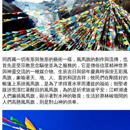
同西藏一切有形與無形的藝術一樣，風馬旗的創作與流傳，也
首先是受宗教意念驅使並為之服務的，它是僧俗信眾精神世界
與神靈交流的一種媒介物。生辰吉日與節年慶典時張掛五彩風
馬旗，象喻著天、地、人、畜的和諧吉祥；牧民們在剛搭好的
帳篷上系掛風馬旗，是為了求得逐水草而遷徙的福佑；朝聖者
跋涉荒漠扛著醒目的風馬旗，為的是祈求旅途平安；江畔湖邊
人們遍插風馬旗，顯示著對水神的敬畏；生活於莽林峻嶺間的
人們高懸風馬旗，則是對山神的供奉。