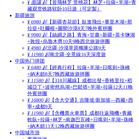
¥ 面議 起
【首飛林芝 赏桃花】林芝+拉薩+羊湖+青
藏观赏铁路软卧10日遊（可定製）
新疆旅游
¥ 6980 起
【新疆杏花節】臥進飛出+賽里木湖+那
拉提+吐爾根+圖開沙漠8天7晚外賓拼團
¥ 9980 起
【絲綢之路】青海+甘肅+新疆+茶卡鹽湖
+敦煌+烏魯木齊10天9晚西北旅遊拼團
¥ 4980 起
北疆·沙漠草原獨庫公路9天
¥ 11980 起
南北疆·全景線16天深度遊
中国热门拼团
¥ 6480 起
【經典行程】拉薩+羊湖+日喀则+珠峰
+納木錯8天7晚西藏旅遊拼團
¥ 11580 起
【318川藏線】成都出發+香格里拉+稻
城亞丁+波密然烏湖+巴鬆措+羊湖+拉薩12天11晚
外賓拼團
¥ 16800 起
【含大交通】吉隆坡/新加坡—西藏+西
寧+成都9天
¥ 11980 起
【含機票火車票】成都往返飛機+青藏
軟臥+拉薩+林芝+南迦巴瓦峰+日喀则+羊湖+珠峰
+納木錯13天12晚西藏旅遊拼團
中国城市游