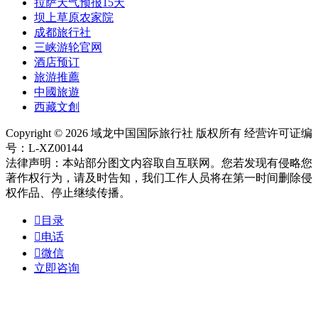
拉萨天气预报15天
坝上草原农家院
成都旅行社
三峡游轮官网
酒店预订
旅游推薦
中國旅遊
西藏文創
Copyright © 2026 域龙中国国际旅行社 版权所有 经营许可证编
号：L-XZ00144
法律声明：本站部分图文内容取自互联网。您若发现有侵略您
著作权行为，请及时告知，我们工作人员将在第一时间删除侵
权作品、停止继续传播。

目录

电话

微信
立即咨询