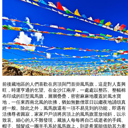
前後藏地區的人們喜歡在房頂與門首掛風馬旗，這是對人畜興
旺，時運亨通的乞望。在金沙江兩岸，一處處以整匹、整幅棉
布印成的巨型風馬旗，層層疊疊，密密麻麻地覆蓋於風水寶
地，一任東西南北風的吹拂，猶如無數僧眾日以繼夜地誦頌真
經一般。除此之外，風馬旗還有一項不易見到的功能，即遇有
活佛尊者圓寂，家家戶戶須將房頂上的風馬旗置放傾斜，以示
致哀。細心的人不難發現，藏族人每每將自己或逝者的手鐲、
帽子、鬚髮或一團羊毛系於風馬旗上，則是希冀能借助其力牽