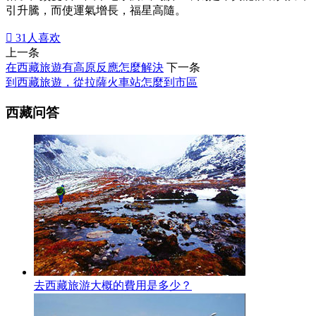
引升騰，而使運氣增長，福星高隨。

31
人喜欢
上一条
在西藏旅遊有高原反應怎麼解決
下一条
到西藏旅遊，從拉薩火車站怎麼到市區
西藏问答
去西藏旅游大概的費用是多少？