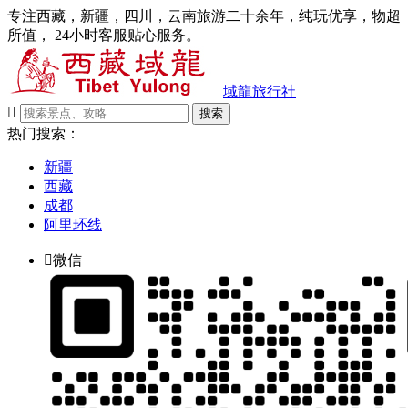
专注西藏，新疆，四川，云南旅游二十余年，纯玩优享，物超
所值， 24小时客服贴心服务。
域龍旅行社

搜索
热门搜索：
新疆
西藏
成都
阿里环线

微信