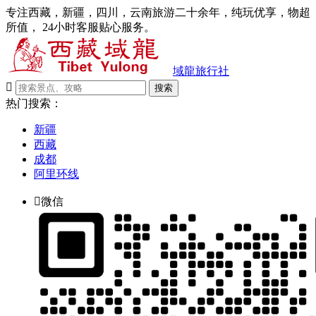
专注西藏，新疆，四川，云南旅游二十余年，纯玩优享，物超
所值， 24小时客服贴心服务。
域龍旅行社

搜索
热门搜索：
新疆
西藏
成都
阿里环线

微信