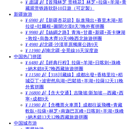
¥ 面議 起
【首飛林芝 赏桃花】林芝+拉薩+羊湖+青
藏观赏铁路软卧10日遊（可定製）
新疆旅游
¥ 6980 起
【新疆杏花節】臥進飛出+賽里木湖+那
拉提+吐爾根+圖開沙漠8天7晚外賓拼團
¥ 9980 起
【絲綢之路】青海+甘肅+新疆+茶卡鹽湖
+敦煌+烏魯木齊10天9晚西北旅遊拼團
¥ 4980 起
北疆·沙漠草原獨庫公路9天
¥ 11980 起
南北疆·全景線16天深度遊
中国热门拼团
¥ 6480 起
【經典行程】拉薩+羊湖+日喀则+珠峰
+納木錯8天7晚西藏旅遊拼團
¥ 11580 起
【318川藏線】成都出發+香格里拉+稻
城亞丁+波密然烏湖+巴鬆措+羊湖+拉薩12天11晚
外賓拼團
¥ 16800 起
【含大交通】吉隆坡/新加坡—西藏+西
寧+成都9天
¥ 11980 起
【含機票火車票】成都往返飛機+青藏
軟臥+拉薩+林芝+南迦巴瓦峰+日喀则+羊湖+珠峰
+納木錯13天12晚西藏旅遊拼團
中国城市游