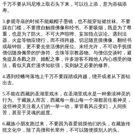
千万不要从玛尼堆上取石头下来，可以往上添，意为添福添
寿。
3.参观寺庙的时候不能戴帽子墨镜，也不能穿短裙丝袜。不要
踩在门槛，不要擅自触摸佛像和经书。不要吸烟，既是为了尊
重，也是为了防火。不可大声喧哗、妄加指点议论。遇到法
器、火盆等物应绕行，而不得跨越。切忌随意摸佛像、翻经书
或敲钟鼓，更不要去坐活佛的座位。未经允许，不可动手抚摸
僧侣随身佩带的护身符、念珠等宗教器物。与僧侣交谈时，避
免提及杀戮之辞、婚配之事，许多游客不顾他人内心感受的做
法，看似天真烂漫求知欲强，实则缺乏必要的修养。
4.遇到经幡垮落地上千万不要踩踏或跨越，绕开或者从下面钻
出去。
5.不能在西藏的圣湖里戏水，在圣湖里戏水是一种亵渎神灵的
行为。于藏族人而言，西藏每一座山每一个湖都居住着神灵，
这些神灵关注着人们的一举一动，掌管着风云变幻，人间疾
苦，甚至于灵魂的超度。
6.藏族小朋友跑过来，不要因为喜爱就摸他们的头，在藏族传
统文化中，除了高僧和长辈外，不可以随便摸别人的头。