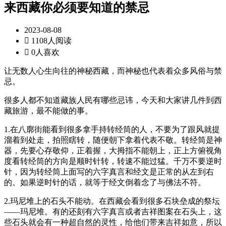
来西藏你必须要知道的禁忌
2023-08-08

1108人阅读

0人喜欢
让无数人心生向往的神秘西藏，而神秘也代表着众多风俗与禁
忌。
很多人都不知道藏族人民有哪些忌讳，今天和大家讲几件到西
藏旅游，最不能做的事。
1.在八廓街能看到很多拿手持转经筒的人，不要为了跟风就提
溜着到处走，拍照瞎转，随便朝下拿着代表不敬。转经筒是神
器，先要心存敬仰，正着握，大拇指不能朝上，正上方俯视角
度看转经筒的方向是顺时针转，转速不能过猛。千万不要逆时
针，因为转经筒上面写的六字真言和经文是正常的从左到右
的。如果逆时针的话，就等于经文倒着念了与佛法不符。
2.玛尼堆上的石头不能动。在西藏会看到很多石块垒成的祭坛
——玛尼堆。有的还刻有六字真言或者吉祥图案在石头上，这
些石头就会有一种超自然的灵性，给他们带来吉祥如意，所以