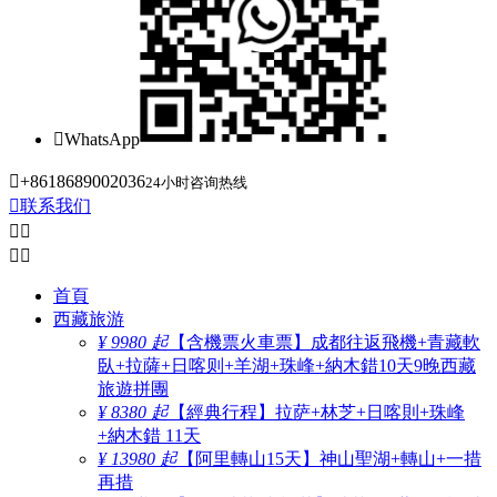

WhatsApp

+8618689002036
24小时咨询热线

联系我们




首頁
西藏旅游
¥ 9980 起
【含機票火車票】成都往返飛機+青藏軟
臥+拉薩+日喀则+羊湖+珠峰+納木錯10天9晚西藏
旅遊拼團
¥ 8380 起
【經典行程】拉萨+林芝+日喀則+珠峰
+納木錯 11天
¥ 13980 起
【阿里轉山15天】神山聖湖+轉山+一措
再措