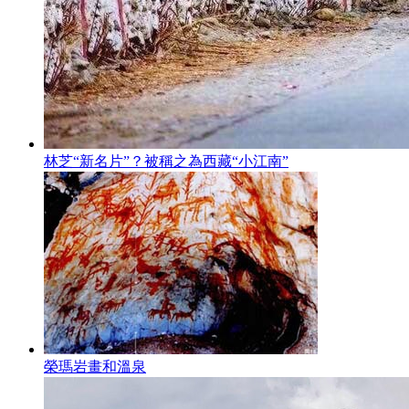
林芝“新名片”？被稱之為西藏“小江南”
榮瑪岩畫和溫泉