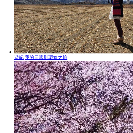
遊記|我的日喀則環線之旅