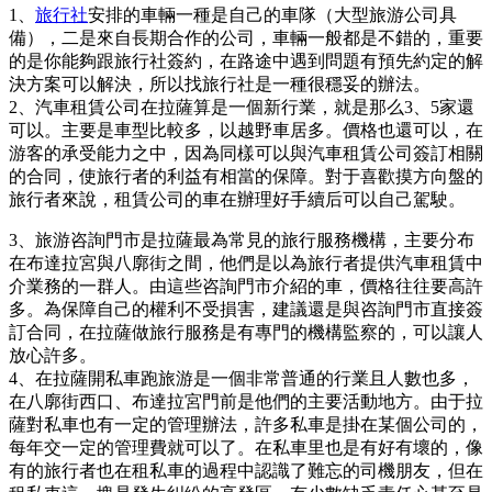
1、
旅行社
安排的車輛一種是自己的車隊（大型旅游公司具
備），二是來自長期合作的公司，車輛一般都是不錯的，重要
的是你能夠跟旅行社簽約，在路途中遇到問題有預先約定的解
決方案可以解決，所以找旅行社是一種很穩妥的辦法。
2、汽車租賃公司在拉薩算是一個新行業，就是那么3、5家還
可以。主要是車型比較多，以越野車居多。價格也還可以，在
游客的承受能力之中，因為同樣可以與汽車租賃公司簽訂相關
的合同，使旅行者的利益有相當的保障。對于喜歡摸方向盤的
旅行者來說，租賃公司的車在辦理好手續后可以自己駕駛。
3、旅游咨詢門市是拉薩最為常見的旅行服務機構，主要分布
在布達拉宮與八廓街之間，他們是以為旅行者提供汽車租賃中
介業務的一群人。由這些咨詢門市介紹的車，價格往往要高許
多。為保障自己的權利不受損害，建議還是與咨詢門市直接簽
訂合同，在拉薩做旅行服務是有專門的機構監察的，可以讓人
放心許多。
4、在拉薩開私車跑旅游是一個非常普通的行業且人數也多，
在八廓街西口、布達拉宮門前是他們的主要活動地方。由于拉
薩對私車也有一定的管理辦法，許多私車是掛在某個公司的，
每年交一定的管理費就可以了。在私車里也是有好有壞的，像
有的旅行者也在租私車的過程中認識了難忘的司機朋友，但在