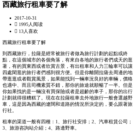
西藏旅行租車要了解
2017-10-31

1995人阅读

13人喜欢
西藏旅行租車要了解
到西藏旅行，拉薩是經常被旅行者做為旅行計劃的起點或終
點，在這個城市的各個角落，有來自各地的旅行者們成天的逛
著，有的買東西或者欣賞古景，有出租車和人力三輪車可以讓
四處閑逛的旅行者們感到很方便。但是你離開拉薩去周邊的地
帶逛逛或者觀賞風景，如果能找到一輛車況良好的車輛，價格
也適中、而且司機素質不錯，那你的旅途就順暢了一半。但是
你如果找的是一輛沒有買保險或者是超齡的車子，那你的出行
計劃就得很糟糕了。現在在拉薩租車去外地旅行一般會選越野
車，這是因為西藏的遼闊和道路的情況所決定的，要么跟著旅
行社。
租車的渠道一般有四種：1、旅行社安排；2、汽車租賃公司；
3、旅游咨詢站介紹；4、路邊野車。