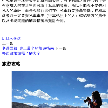
租私車這一塊是發生糾紛的高發區，有少數缺乏責任心甚至是
有意坑人的在這里面敗壞了私車的聲譽。所以不能說不要去租
私人的車輛，而是說旅行者們在租私車時要提高警惕，在租車
商談時一定要與私車車主（行車執照上的人）確認雙方的責任
以及出現問題的解決措施再簽訂合同。

13
人喜欢
上一条
冬遊西藏–史上最全的旅遊指南
下一条
去西藏旅游需了解大全
旅游攻略