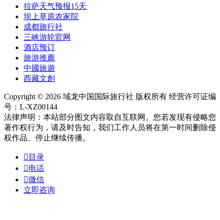
拉萨天气预报15天
坝上草原农家院
成都旅行社
三峡游轮官网
酒店预订
旅游推薦
中國旅遊
西藏文創
Copyright © 2026 域龙中国国际旅行社 版权所有 经营许可证编
号：L-XZ00144
法律声明：本站部分图文内容取自互联网。您若发现有侵略您
著作权行为，请及时告知，我们工作人员将在第一时间删除侵
权作品、停止继续传播。

目录

电话

微信
立即咨询