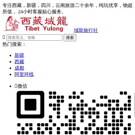
专注西藏，新疆，四川，云南旅游二十余年，纯玩优享，物超
所值， 24小时客服贴心服务。
域龍旅行社

搜索
热门搜索：
新疆
西藏
成都
阿里环线

微信