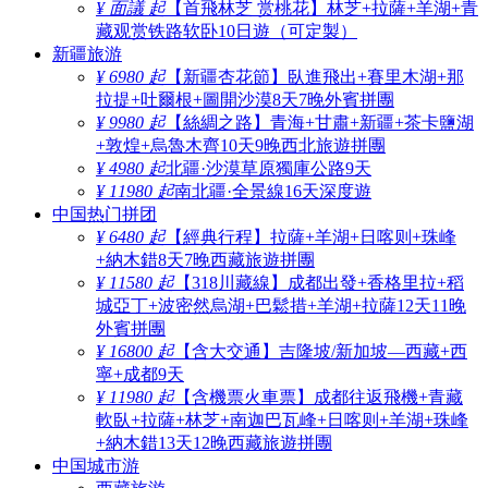
¥ 面議 起
【首飛林芝 赏桃花】林芝+拉薩+羊湖+青
藏观赏铁路软卧10日遊（可定製）
新疆旅游
¥ 6980 起
【新疆杏花節】臥進飛出+賽里木湖+那
拉提+吐爾根+圖開沙漠8天7晚外賓拼團
¥ 9980 起
【絲綢之路】青海+甘肅+新疆+茶卡鹽湖
+敦煌+烏魯木齊10天9晚西北旅遊拼團
¥ 4980 起
北疆·沙漠草原獨庫公路9天
¥ 11980 起
南北疆·全景線16天深度遊
中国热门拼团
¥ 6480 起
【經典行程】拉薩+羊湖+日喀则+珠峰
+納木錯8天7晚西藏旅遊拼團
¥ 11580 起
【318川藏線】成都出發+香格里拉+稻
城亞丁+波密然烏湖+巴鬆措+羊湖+拉薩12天11晚
外賓拼團
¥ 16800 起
【含大交通】吉隆坡/新加坡—西藏+西
寧+成都9天
¥ 11980 起
【含機票火車票】成都往返飛機+青藏
軟臥+拉薩+林芝+南迦巴瓦峰+日喀则+羊湖+珠峰
+納木錯13天12晚西藏旅遊拼團
中国城市游