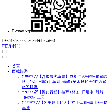

WhatsApp

+8618689002036
24小时咨询热线

联系我们




首頁
西藏旅游
¥ 9980 起
【含機票火車票】成都往返飛機+青藏軟
臥+拉薩+日喀则+羊湖+珠峰+納木錯10天9晚西藏
旅遊拼團
¥ 8380 起
【經典行程】拉萨+林芝+日喀則+珠峰
+納木錯 11天
¥ 13980 起
【阿里轉山15天】神山聖湖+轉山+一措
再措