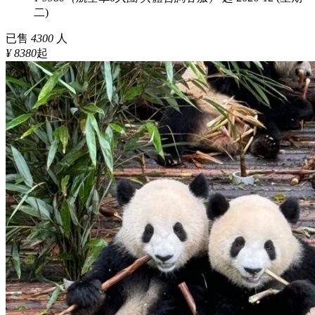
二)
已售
4300
人
¥ 8380
起