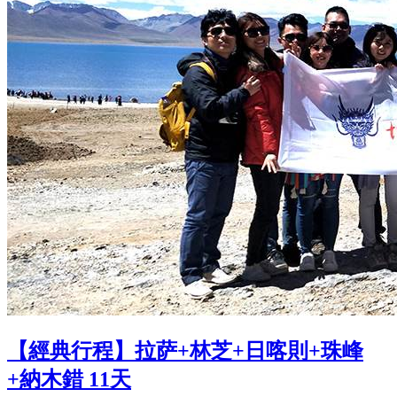
【經典行程】拉萨+林芝+日喀則+珠峰
+納木錯 11天