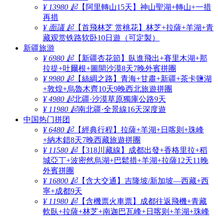
¥ 13980 起
【阿里轉山15天】神山聖湖+轉山+一措
再措
¥ 面議 起
【首飛林芝 赏桃花】林芝+拉薩+羊湖+青
藏观赏铁路软卧10日遊（可定製）
新疆旅游
¥ 6980 起
【新疆杏花節】臥進飛出+賽里木湖+那
拉提+吐爾根+圖開沙漠8天7晚外賓拼團
¥ 9980 起
【絲綢之路】青海+甘肅+新疆+茶卡鹽湖
+敦煌+烏魯木齊10天9晚西北旅遊拼團
¥ 4980 起
北疆·沙漠草原獨庫公路9天
¥ 11980 起
南北疆·全景線16天深度遊
中国热门拼团
¥ 6480 起
【經典行程】拉薩+羊湖+日喀则+珠峰
+納木錯8天7晚西藏旅遊拼團
¥ 11580 起
【318川藏線】成都出發+香格里拉+稻
城亞丁+波密然烏湖+巴鬆措+羊湖+拉薩12天11晚
外賓拼團
¥ 16800 起
【含大交通】吉隆坡/新加坡—西藏+西
寧+成都9天
¥ 11980 起
【含機票火車票】成都往返飛機+青藏
軟臥+拉薩+林芝+南迦巴瓦峰+日喀则+羊湖+珠峰