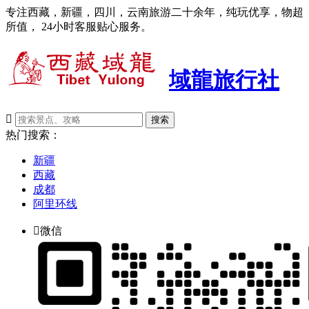
专注西藏，新疆，四川，云南旅游二十余年，纯玩优享，物超
所值， 24小时客服贴心服务。
域龍旅行社

搜索
热门搜索：
新疆
西藏
成都
阿里环线

微信