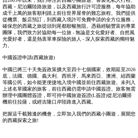
自2005年以來，我們專注於西藏小團旅遊、客製化私人行程、
西藏－尼泊爾陸路旅遊，以及西藏旅行許可證服務，每年協助
成千上萬的旅客順利踏上前往世界屋脊的難忘旅程。我們提供
從機票、飯店預訂，到西藏入境許可免費申請的全方位服務，
確保您的西藏之旅從頭到尾都順暢無阻。憑藉經驗豐富的專業
團隊，我們致力於協助每一位旅 - 無論是文化愛好者、自然風
光愛好者，還是熱衷單車探險的旅人 - 深入探索西藏的獨特魅
力。
中國簽證申請(西藏旅遊)
中國已將三十天免簽政策擴大至四十七個國家，效期延至2026
底，法國、德國、義大利、西班牙、馬來西亞、澳洲、紐西蘭
等國公民，如今能更便捷地入境中國並前往西藏旅遊。未列入
上述名單國家的旅客，前往西藏仍需申請中國簽證。旅客無需
辦理中國團體簽證，即可持中國旅遊簽證(L簽證)從尼泊爾搭
機前往拉薩，或經吉隆口岸陸路進入西藏。
把握這千載難逢的機會，立即加入我們的西藏小團遊，展開您
的西藏探索之旅!