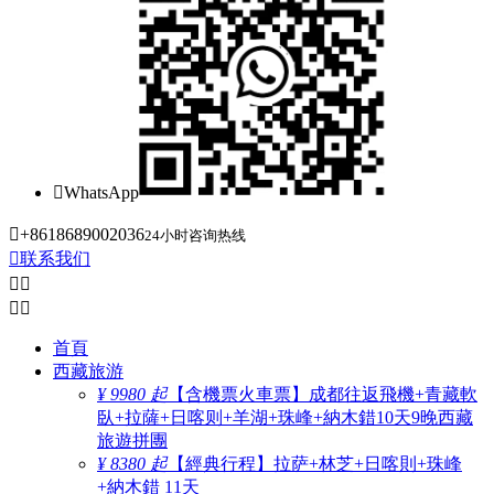

WhatsApp

+8618689002036
24小时咨询热线

联系我们




首頁
西藏旅游
¥ 9980 起
【含機票火車票】成都往返飛機+青藏軟
臥+拉薩+日喀则+羊湖+珠峰+納木錯10天9晚西藏
旅遊拼團
¥ 8380 起
【經典行程】拉萨+林芝+日喀則+珠峰
+納木錯 11天