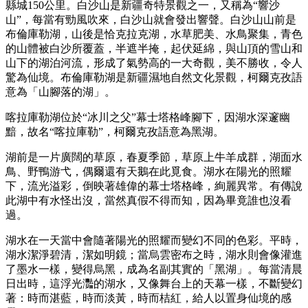
縣城150公里。白沙山是新疆奇特景觀之一，又稱為“響沙
山”，每當有勁風吹來，白沙山就會發出響聲。白沙山山前是
布倫庫勒湖，山後是恰克拉克湖，水草肥美、水鳥聚集，青色
的山體被白沙所覆蓋，半遮半掩，起伏延綿，與山頂的雪山和
山下的湖泊河流，形成了氣勢高的一大奇觀，美不勝收，令人
驚為仙境。布倫庫勒湖是新疆濕地自然文化景觀，柯爾克孜語
意為「山腳落的湖」。
喀拉庫勒湖位於“冰川之父”幕士塔格峰腳下，因湖水深邃幽
黯，故名“喀拉庫勒”，柯爾克孜語意為黑湖。
湖前是一片廣闊的草原，春夏季節，草原上牛羊成群，湖面水
鳥、野鴨游弋，偶爾還有天鵝在此覓食。湖水在陽光的照耀
下，流光溢彩，倒映著雄偉的幕士塔格峰，絢麗異常。有傳說
此湖中有水怪出沒，當然真假不得而知，因為畢竟誰也沒看
過。
湖水在一天當中會隨著陽光的照耀而變幻不同的色彩。平時，
湖水潔淨碧清，潔如明鏡；當烏雲密布之時，湖水則會像灌進
了墨水一樣，變得烏黑，成為名副其實的「黑湖」。每當清晨
日出時，這浮光灩的湖水，又像舞台上的天幕一樣，不斷變幻
著：時而湛藍，時而淡黃，時而桔紅，給人以置身仙境的感