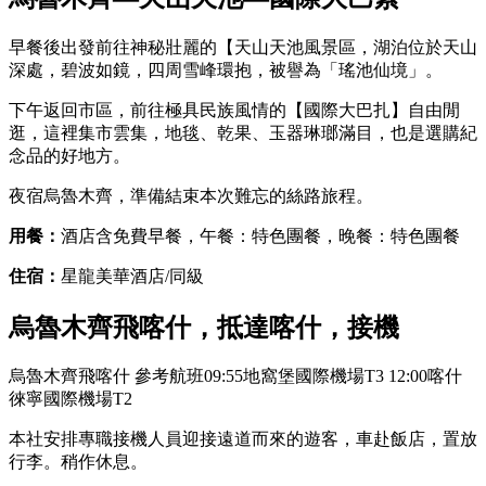
早餐後出發前往神秘壯麗的【天山天池風景區，湖泊位於天山
深處，碧波如鏡，四周雪峰環抱，被譽為「瑤池仙境」。
下午返回市區，前往極具民族風情的【國際大巴扎】自由閒
逛，這裡集市雲集，地毯、乾果、玉器琳瑯滿目，也是選購紀
念品的好地方。
夜宿烏魯木齊，準備結束本次難忘的絲路旅程。
用餐：
酒店含免費早餐，午餐：特色團餐，晚餐：特色團餐
住宿：
星龍美華酒店/同級
烏魯木齊飛喀什，抵達喀什，接機
烏魯木齊飛喀什 參考航班09:55地窩堡國際機場T3 12:00喀什
徠寧國際機場T2
本社安排專職接機人員迎接遠道而來的遊客，車赴飯店，置放
行李。稍作休息。