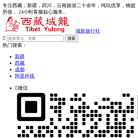
专注西藏，新疆，四川，云南旅游二十余年，纯玩优享，物超
所值， 24小时客服贴心服务。
域龍旅行社

搜索
热门搜索：
新疆
西藏
成都
阿里环线

微信