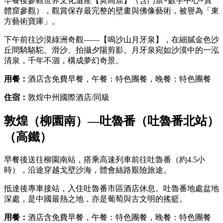
早餐後參觀世界文化遺產【莫高窟】（含門票+數字中心+實
體窟參觀），觀賞保存最完整的壁畫與佛像藝術，被譽為「東
方藝術寶庫」。
下午前往沙漠綠洲奇觀——【鳴沙山月牙泉】，在細膩金色沙
丘間騎駱駝、滑沙、拍攝夕陽剪影。月牙泉宛如沙漠中的一泓
清泉，千年不涸，構成夢幻奇景。
用餐：
酒店含免費早餐，午餐：特色團餐，晚餐：特色團餐
住宿：
敦煌中州國際酒店/同級
敦煌（柳園南）—吐魯番（吐魯番北站）
（高鐵）
早餐後送往柳園南站，搭乘高速列車前往吐魯番（約4.5小
時），沿途穿越戈壁沙海，體會絲路艱險旅途。
抵達後專車接站，入住吐魯番市區酒店休息。吐魯番地處盆地
深處，是中國最熱之地，亦是葡萄與古文明的搖籃。
用餐：
酒店含免費早餐，午餐：特色團餐，晚餐：特色團餐