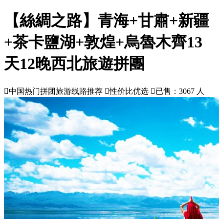
【絲綢之路】青海+甘肅+新疆
+茶卡鹽湖+敦煌+烏魯木齊13
天12晚西北旅遊拼團

中国热门拼团旅游线路推荐

性价比优选

已售：3067 人