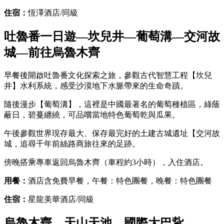
住宿：
恆澤酒店/同級
吐魯番一日遊—坎兒井—葡萄溝—交河故
城—前往烏魯木齊
早餐後開啟吐魯番文化探索之旅，參觀古代智慧工程【坎兒
井】水利系統，感受沙漠地下水脈帶來的生命奇蹟。
隨後漫步【葡萄溝】，這裡是中國最著名的葡萄種植區，綠蔭
蔽日，碧蔓纏繞，可品嚐當地特色葡萄乾與瓜果。
午後參觀世界現存最大、保存最完好的土建古城遺址【交河故
城，追尋千年前絲路商旅往來的足跡。
傍晚搭乘專車返回烏魯木齊（車程約3小時），入住酒店。
用餐：
酒店含免費早餐，午餐：特色團餐，晚餐：特色團餐
住宿：
星龍美華酒店/同級
烏魯木齊—天山天池—國際大巴紥