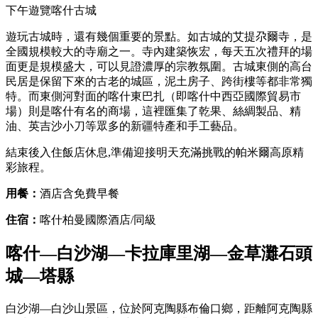
下午遊覽喀什古城
遊玩古城時，還有幾個重要的景點。如古城的艾提尕爾寺，是
全國規模較大的寺廟之一。寺內建築恢宏，每天五次禮拜的場
面更是規模盛大，可以見證濃厚的宗教氛圍。古城東側的高台
民居是保留下來的古老的城區，泥土房子、跨街樓等都非常獨
特。而東側河對面的喀什東巴扎（即喀什中西亞國際貿易市
場）則是喀什有名的商場，這裡匯集了乾果、絲綢製品、精
油、英吉沙小刀等眾多的新疆特產和手工藝品。
結束後入住飯店休息,準備迎接明天充滿挑戰的帕米爾高原精
彩旅程。
用餐：
酒店含免費早餐
住宿：
喀什柏曼國際酒店/同級
喀什—白沙湖—卡拉庫里湖—金草灘石頭
城—塔縣
白沙湖—白沙山景區，位於阿克陶縣布倫口鄉，距離阿克陶縣