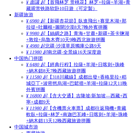
¥ 面議 起
【首飛林芝 赏桃花】林芝+拉薩+羊湖+青
藏观赏铁路软卧10日遊（可定製）
新疆旅游
¥ 6980 起
【新疆杏花節】臥進飛出+賽里木湖+那
拉提+吐爾根+圖開沙漠8天7晚外賓拼團
¥ 9980 起
【絲綢之路】青海+甘肅+新疆+茶卡鹽湖
+敦煌+烏魯木齊10天9晚西北旅遊拼團
¥ 4980 起
北疆·沙漠草原獨庫公路9天
¥ 11980 起
南北疆·全景線16天深度遊
中国热门拼团
¥ 6480 起
【經典行程】拉薩+羊湖+日喀则+珠峰
+納木錯8天7晚西藏旅遊拼團
¥ 11580 起
【318川藏線】成都出發+香格里拉+稻
城亞丁+波密然烏湖+巴鬆措+羊湖+拉薩12天11晚
外賓拼團
¥ 16800 起
【含大交通】吉隆坡/新加坡—西藏+西
寧+成都9天
¥ 11980 起
【含機票火車票】成都往返飛機+青藏
軟臥+拉薩+林芝+南迦巴瓦峰+日喀则+羊湖+珠峰
+納木錯13天12晚西藏旅遊拼團
中国城市游