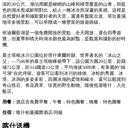
深約30公尺。湖泊周圍是峻峭的山峰和積雪覆蓋的山脊，與藍
色的湖水形成鮮明對比，給人一種冰冷而深邃的美感。這裡是
自然愛好者和攝影愛好者的天堂，週邊有盤龍古道、塔合曼濕
地等多個景點，可以串聯成一條豐富的旅遊路線。
‌班迪爾藍湖是一個免費開放的景點，全天開放，適合四季遊
覽，但夏季和晴天時湖水顏色最為鮮豔，是觀賞和攝影的好時
機。
慕士塔格冰川公園位於塔什庫爾幹縣、世界著名的「冰山之
父」—7546米的慕士塔格峰裙帶下，該公園方圓20公里，距縣
城72公里，距314國道12公里，平均海拔5000米，有美麗的“綠
弓湖”在此停留。遊客可以看到冰川的雄偉、冰蛇的秀麗、冰
塔、冰洞的多姿多彩，四層冰湖的柔情和峻冷。還可以觀賞到
奇山怪石、奇花異草、珍貴的野生動物。隨後抵達喀什，入住
飯店。
用餐：
酒店含免費早餐，午餐：特色團餐，晚餐：特色團餐
住宿：
喀什柏曼國際酒店/同級
喀什送機