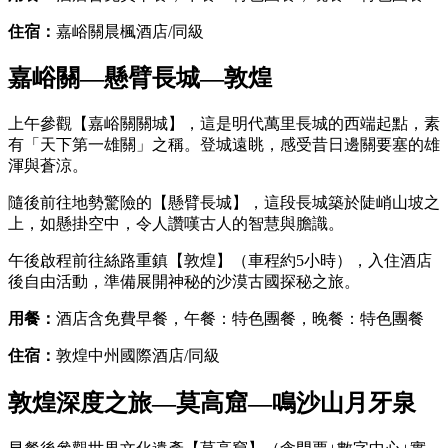
住宿：
嘉峪關晨楓酒店/同級
嘉峪關—懸臂長城—敦煌
上午參觀【嘉峪關關城】，這是明代萬里長城的西端起點，素
有「天下第一雄關」之稱。登城遠眺，感受昔日邊關要塞的雄
渾與蒼涼。
隨後前往地勢驚險的【懸臂長城】，這段長城築於陡峭山坡之
上，如懸掛空中，令人讚嘆古人的智慧與膽識。
午後啟程前往絲路重鎮【敦煌】（車程約5小時），入住酒店
後自由活動，準備展開神秘的沙漠古國探秘之旅。
用餐：
酒店含免費早餐，午餐：特色團餐，晚餐：特色團餐
住宿：
敦煌中州國際酒店/同級
敦煌深度之旅—莫高窟—鳴沙山月牙泉