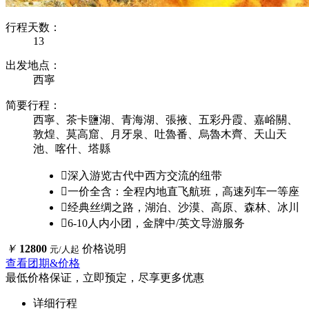
行程天数：
13
出发地点：
西寧
简要行程：
西寧、茶卡鹽湖、青海湖、張掖、五彩丹霞、嘉峪關、
敦煌、莫高窟、月牙泉、吐魯番、烏魯木齊、天山天
池、喀什、塔縣

深入游览古代中西方交流的纽带

一价全含：全程内地直飞航班，高速列车一等座

经典丝绸之路，湖泊、沙漠、高原、森林、冰川

6-10人内小团，金牌中/英文导游服务
￥
12800
价格说明
元/人起
查看团期&价格
最低价格保证，立即预定，尽享更多优惠
详细行程