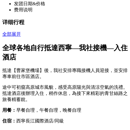
发团日期&价格
费用说明
详细行程
全部展开
全球各地自行抵達西寧—我社接機—入住
酒店
抵達【曹家堡機場】後，我社安排專職接機人員迎接，並安排
專車前往市區酒店。
途中可初窺高原城市風貌，感受高原陽光與清涼空氣的洗禮。
抵達酒店後辦理入住，稍作休息，為接下來精彩的青甘絲路之
旅養精蓄銳。
用餐：
早餐自理，午餐自理，晚餐自理
住宿：
西寧長江國際酒店/同級