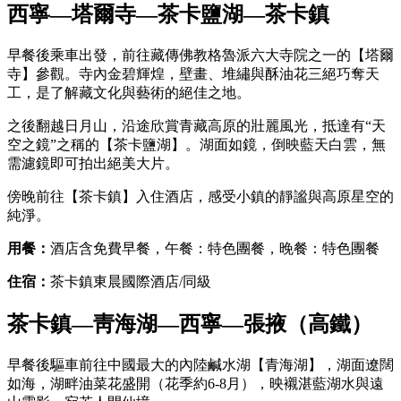
西寧—塔爾寺—茶卡鹽湖—茶卡鎮
早餐後乘車出發，前往藏傳佛教格魯派六大寺院之一的【塔爾
寺】參觀。寺內金碧輝煌，壁畫、堆繡與酥油花三絕巧奪天
工，是了解藏文化與藝術的絕佳之地。
之後翻越日月山，沿途欣賞青藏高原的壯麗風光，抵達有“天
空之鏡”之稱的【茶卡鹽湖】。湖面如鏡，倒映藍天白雲，無
需濾鏡即可拍出絕美大片。
傍晚前往【茶卡鎮】入住酒店，感受小鎮的靜謐與高原星空的
純淨。
用餐：
酒店含免費早餐，午餐：特色團餐，晚餐：特色團餐
住宿：
茶卡鎮東晨國際酒店/同級
茶卡鎮—靑海湖—西寧—張掖（高鐵）
早餐後驅車前往中國最大的內陸鹹水湖【青海湖】，湖面遼闊
如海，湖畔油菜花盛開（花季約6-8月），映襯湛藍湖水與遠