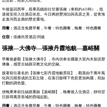
山雲影，宛若人間仙境。
午後返回西寧，搭乘高鐵前往甘肅張掖（車程約4小時），抵
達後安排入住酒店休息。今日將經歷湖泊與高原之美，從青海
走進河西走廊的歷史重地。
用餐：
酒店含免費早餐，午餐：特色團餐，晚餐：特色團餐
住宿：
張掖尚景酒店/同級
張掖—大佛寺—張掖丹霞地貌—嘉峪關
早餐後參觀【張掖大佛寺】，寺內供奉全國最大室內木胎泥塑
佛像，感受古絲路宗教文化的交融。
接著前往著名的【張掖七彩丹霞地貌景區】，觀賞由千萬年風
化與沉積形成的五彩丘陵，在落日餘暉下色彩更加絢麗，宛如
打翻的調色盤。
傍晚乘車前往絲路重鎮【嘉峪關】，晚餐後入住酒店，靜待翌
日探尋萬里長城的西端起點。
用餐：
酒店含免費早餐，午餐：特色團餐，晚餐：特色團餐