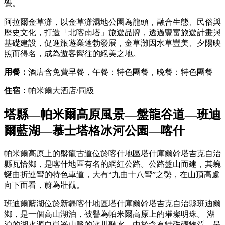
覺。
阿拉爾金草灘，以金草灘濕地公園為龍頭，融合生態、民俗與
歷史文化，打造「北喀南塔」旅遊品牌，透過豐富旅遊計畫與
基礎建設，促進旅遊業蓬勃發展，金草灘因水草豐美、夕陽映
照而得名，成為遊客嚮往的絕美之地。
用餐：
酒店含免費早餐，午餐：特色團餐，晚餐：特色團餐
住宿：
帕米爾大酒店/同級
塔縣—帕米爾高原風景—盤龍谷道—班迪
爾藍湖—慕士塔格冰河公園—喀什
帕米爾高原上的盤龍古道位於喀什地區塔什庫爾幹塔吉克自治
縣瓦恰鄉，是喀什地區有名的網紅公路。公路盤山而建，其蜿
蜒曲折連彎的特色車道，大有“九曲十八彎”之勢，在山頂高處
向下而看，蔚為壯觀。
‌班迪爾藍湖位於新疆喀什地區塔什庫爾幹塔吉克自治縣班迪爾
鄉，是一個高山湖泊，被譽為帕米爾高原上的璀璨明珠。 ‌湖
泊的湖水源自崑崙山脈的冰川融水，由於含有特殊礦物質，呈