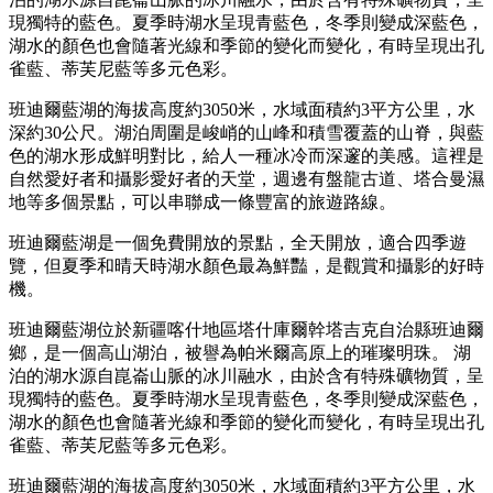
現獨特的藍色。夏季時湖水呈現青藍色，冬季則變成深藍色，
湖水的顏色也會隨著光線和季節的變化而變化，有時呈現出孔
雀藍、蒂芙尼藍等多元色彩。 ‌
班迪爾藍湖的海拔高度約3050米，水域面積約3平方公里，水
深約30公尺。湖泊周圍是峻峭的山峰和積雪覆蓋的山脊，與藍
色的湖水形成鮮明對比，給人一種冰冷而深邃的美感。這裡是
自然愛好者和攝影愛好者的天堂，週邊有盤龍古道、塔合曼濕
地等多個景點，可以串聯成一條豐富的旅遊路線。
‌班迪爾藍湖是一個免費開放的景點，全天開放，適合四季遊
覽，但夏季和晴天時湖水顏色最為鮮豔，是觀賞和攝影的好時
機。
‌班迪爾藍湖位於新疆喀什地區塔什庫爾幹塔吉克自治縣班迪爾
鄉，是一個高山湖泊，被譽為帕米爾高原上的璀璨明珠。 ‌湖
泊的湖水源自崑崙山脈的冰川融水，由於含有特殊礦物質，呈
現獨特的藍色。夏季時湖水呈現青藍色，冬季則變成深藍色，
湖水的顏色也會隨著光線和季節的變化而變化，有時呈現出孔
雀藍、蒂芙尼藍等多元色彩。 ‌
班迪爾藍湖的海拔高度約3050米，水域面積約3平方公里，水