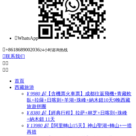

WhatsApp

+8618689002036
24小时咨询热线

联系我们




首頁
西藏旅游
¥ 9980 起
【含機票火車票】成都往返飛機+青藏軟
臥+拉薩+日喀则+羊湖+珠峰+納木錯10天9晚西藏
旅遊拼團
¥ 8380 起
【經典行程】拉萨+林芝+日喀則+珠峰
+納木錯 11天
¥ 13980 起
【阿里轉山15天】神山聖湖+轉山+一措
再措