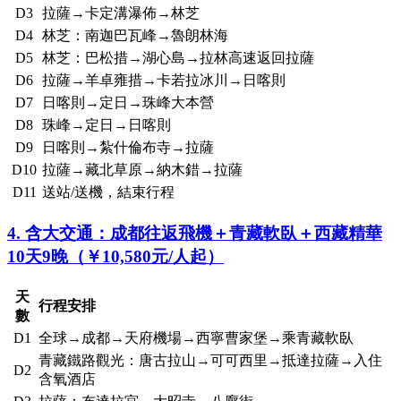
D3
拉薩→卡定溝瀑佈→林芝
D4
林芝：南迦巴瓦峰→魯朗林海
D5
林芝：巴松措→湖心島→拉林高速返回拉薩
D6
拉薩→羊卓雍措→卡若拉冰川→日喀則
D7
日喀則→定日→珠峰大本營
D8
珠峰→定日→日喀則
D9
日喀則→紮什倫布寺→拉薩
D10
拉薩→藏北草原→納木錯→拉薩
D11
送站/送機，結束行程
4. 含大交通：成都往返飛機＋青藏軟臥＋西藏精華
10天9晚（￥10,580元/人起）
天
行程安排
數
D1
全球→成都→天府機場→西寧曹家堡→乘青藏軟臥
青藏鐵路觀光：唐古拉山→可可西里→抵達拉薩→入住
D2
含氧酒店