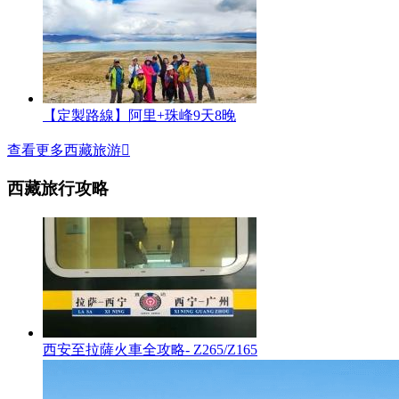
【定製路線】阿里+珠峰9天8晚
查看更多西藏旅游

西藏旅行攻略
西安至拉薩火車全攻略- Z265/Z165