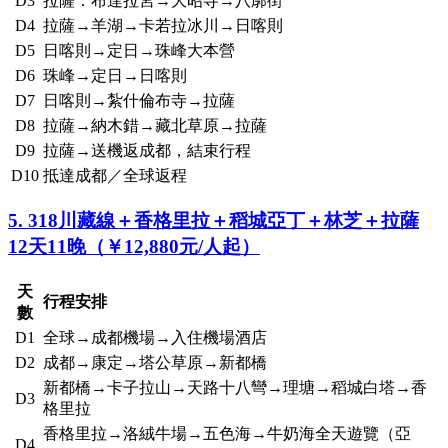
D3
拉薩：布達拉宮→大昭寺→八廓街
D4
拉薩→羊湖→卡若拉冰川→日喀則
D5
日喀則→定日→珠峰大本營
D6
珠峰→定日→日喀則
D7
日喀則→紮什倫布寺→拉薩
D8
拉薩→納木錯→藏北草原→拉薩
D9
拉薩→送機返成都，結束行程
D10
抵達成都／全球返程
5. 318川藏線＋香格里拉＋稻城亞丁＋林芝＋拉薩
12天11晚（￥12,880元/人起）
天
行程安排
數
D1
全球→成都機場→入住機場酒店
D2
成都→康定→塔公草原→新都橋
新都橋→卡子拉山→天路十八彎→理塘→稻城白塔→香
D3
格里拉
香格里拉→洛絨牛場→五色海→牛奶海全天遊覽（亞
D4