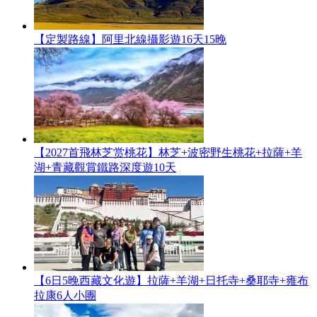
【定製路線】阿里北線攝影遊16天15晚
【2027首飛林芝赏桃花】林芝+波密野生桃花+拉薩+羊
湖+青藏觀賞鐵路深度遊10天
【6日5晚西藏文化遊】拉薩+羊湖+日托寺+桑耶寺+雍布
拉康6人小團