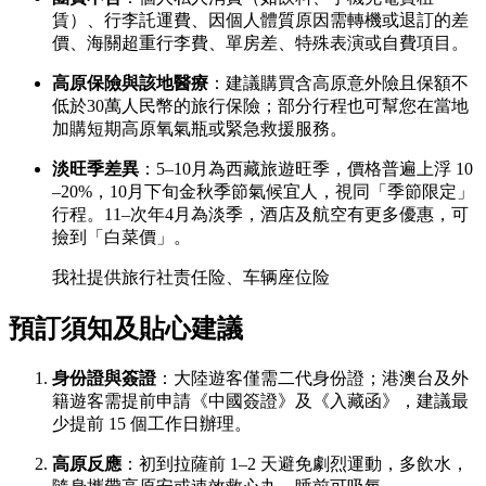
賃）、行李託運費、因個人體質原因需轉機或退訂的差
價、海關超重行李費、單房差、特殊表演或自費項目。
高原保險與該地醫療
：建議購買含高原意外險且保額不
低於30萬人民幣的旅行保險；部分行程也可幫您在當地
加購短期高原氧氣瓶或緊急救援服務。
淡旺季差異
：5–10月為西藏旅遊旺季，價格普遍上浮 10
–20%，10月下旬金秋季節氣候宜人，視同「季節限定」
行程。11–次年4月為淡季，酒店及航空有更多優惠，可
撿到「白菜價」。
我社提供旅行社责任险、车辆座位险
預訂須知及貼心建議
身份證與簽證
：大陸遊客僅需二代身份證；港澳台及外
籍遊客需提前申請《中國簽證》及《入藏函》，建議最
少提前 15 個工作日辦理。
高原反應
：初到拉薩前 1–2 天避免劇烈運動，多飲水，