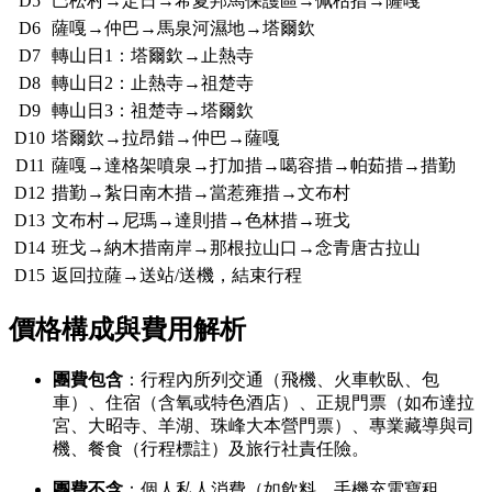
D5
巴松村→定日→希夏邦馬保護區→佩枯措→薩嘎
D6
薩嘎→仲巴→馬泉河濕地→塔爾欽
D7
轉山日1：塔爾欽→止熱寺
D8
轉山日2：止熱寺→祖楚寺
D9
轉山日3：祖楚寺→塔爾欽
D10
塔爾欽→拉昂錯→仲巴→薩嘎
D11
薩嘎→達格架噴泉→打加措→噶容措→帕茹措→措勤
D12
措勤→紮日南木措→當惹雍措→文布村
D13
文布村→尼瑪→達則措→色林措→班戈
D14
班戈→納木措南岸→那根拉山口→念青唐古拉山
D15
返回拉薩→送站/送機，結束行程
價格構成與費用解析
團費包含
：行程內所列交通（飛機、火車軟臥、包
車）、住宿（含氧或特色酒店）、正規門票（如布達拉
宮、大昭寺、羊湖、珠峰大本營門票）、專業藏導與司
機、餐食（行程標註）及旅行社責任險。
團費不含
：個人私人消費（如飲料、手機充電寶租