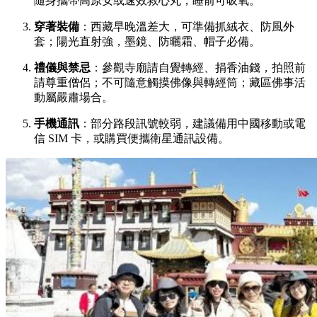
隨身攜帶高原安或速效救心丸，睡前可吸氧。
穿著裝備
：西藏早晚溫差大，可準備抓絨衣、防風外
套；陽光直射強，墨鏡、防曬霜、帽子必備。
禮儀與禁忌
：參觀寺廟請自覺轉經、捐香油錢，拍照前
請尊重僧侶；不可隨意觸摸佛像與轉經筒；藏區佛事活
動屬嚴肅場合。
手機通訊
：部分路段訊號較弱，建議備用中國移動或電
信 SIM 卡，或購買便攜衛星通訊設備。