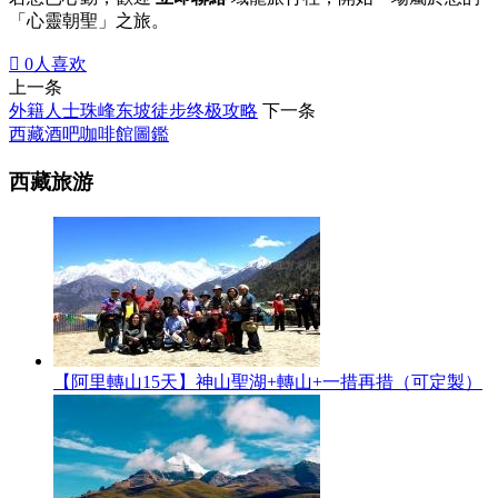
「心靈朝聖」之旅。

0
人喜欢
上一条
外籍人士珠峰东坡徒步终极攻略
下一条
西藏酒吧咖啡館圖鑑
西藏旅游
【阿里轉山15天】神山聖湖+轉山+一措再措（可定製）