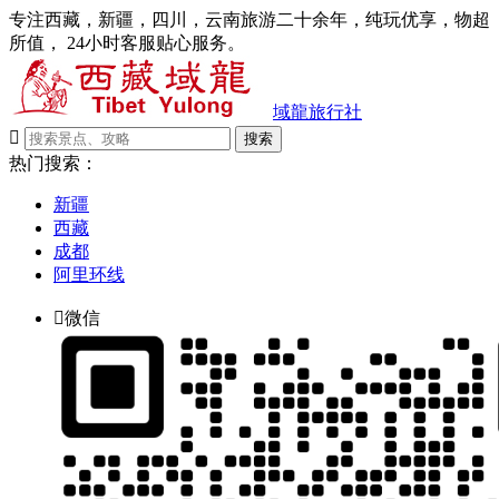
专注西藏，新疆，四川，云南旅游二十余年，纯玩优享，物超
所值， 24小时客服贴心服务。
域龍旅行社

搜索
热门搜索：
新疆
西藏
成都
阿里环线

微信