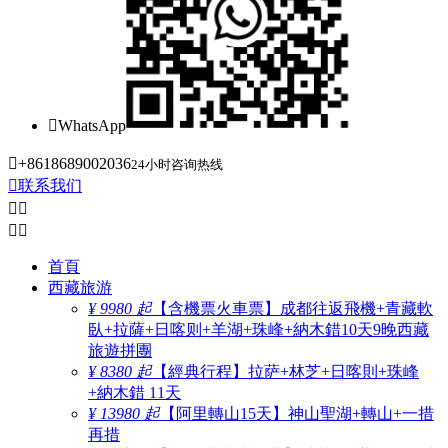

WhatsApp

+8618689002036
24小时咨询热线

联系我们




首頁
西藏旅游
¥ 9980 起
【含機票火車票】成都往返飛機+青藏軟
臥+拉薩+日喀则+羊湖+珠峰+納木錯10天9晚西藏
旅遊拼團
¥ 8380 起
【經典行程】拉萨+林芝+日喀則+珠峰
+納木錯 11天
¥ 13980 起
【阿里轉山15天】神山聖湖+轉山+一措
再措