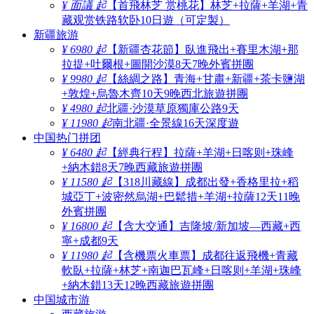
¥ 面議 起
【首飛林芝 赏桃花】林芝+拉薩+羊湖+青
藏观赏铁路软卧10日遊（可定製）
新疆旅游
¥ 6980 起
【新疆杏花節】臥進飛出+賽里木湖+那
拉提+吐爾根+圖開沙漠8天7晚外賓拼團
¥ 9980 起
【絲綢之路】青海+甘肅+新疆+茶卡鹽湖
+敦煌+烏魯木齊10天9晚西北旅遊拼團
¥ 4980 起
北疆·沙漠草原獨庫公路9天
¥ 11980 起
南北疆·全景線16天深度遊
中国热门拼团
¥ 6480 起
【經典行程】拉薩+羊湖+日喀则+珠峰
+納木錯8天7晚西藏旅遊拼團
¥ 11580 起
【318川藏線】成都出發+香格里拉+稻
城亞丁+波密然烏湖+巴鬆措+羊湖+拉薩12天11晚
外賓拼團
¥ 16800 起
【含大交通】吉隆坡/新加坡—西藏+西
寧+成都9天
¥ 11980 起
【含機票火車票】成都往返飛機+青藏
軟臥+拉薩+林芝+南迦巴瓦峰+日喀则+羊湖+珠峰
+納木錯13天12晚西藏旅遊拼團
中国城市游