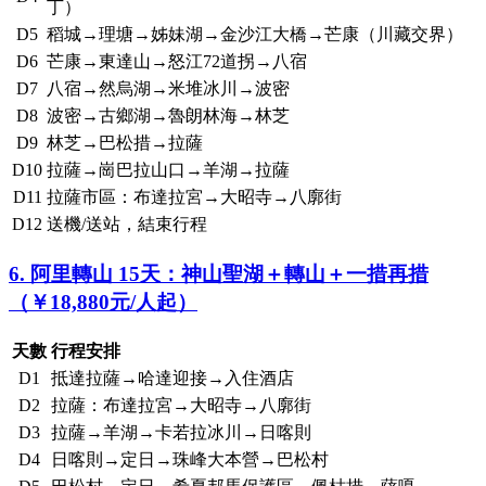
丁）
D5
稻城→理塘→姊妹湖→金沙江大橋→芒康（川藏交界）
D6
芒康→東達山→怒江72道拐→八宿
D7
八宿→然烏湖→米堆冰川→波密
D8
波密→古鄉湖→魯朗林海→林芝
D9
林芝→巴松措→拉薩
D10
拉薩→崗巴拉山口→羊湖→拉薩
D11
拉薩市區：布達拉宮→大昭寺→八廓街
D12
送機/送站，結束行程
6. 阿里轉山 15天：神山聖湖＋轉山＋一措再措
（￥18,880元/人起）
天數
行程安排
D1
抵達拉薩→哈達迎接→入住酒店
D2
拉薩：布達拉宮→大昭寺→八廓街
D3
拉薩→羊湖→卡若拉冰川→日喀則
D4
日喀則→定日→珠峰大本營→巴松村