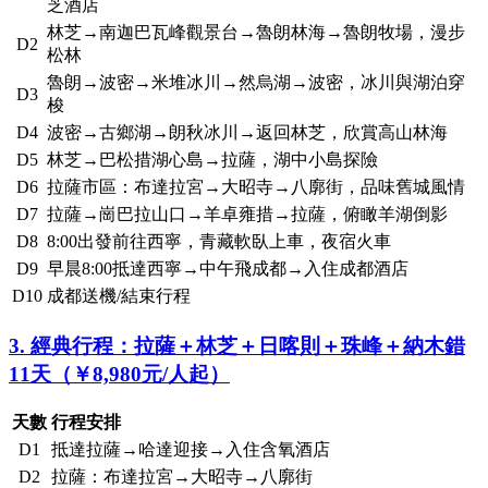
芝酒店
林芝→南迦巴瓦峰觀景台→魯朗林海→魯朗牧場，漫步
D2
松林
魯朗→波密→米堆冰川→然烏湖→波密，冰川與湖泊穿
D3
梭
D4
波密→古鄉湖→朗秋冰川→返回林芝，欣賞高山林海
D5
林芝→巴松措湖心島→拉薩，湖中小島探險
D6
拉薩市區：布達拉宮→大昭寺→八廓街，品味舊城風情
D7
拉薩→崗巴拉山口→羊卓雍措→拉薩，俯瞰羊湖倒影
D8
8:00出發前往西寧，青藏軟臥上車，夜宿火車
D9
早晨8:00抵達西寧→中午飛成都→入住成都酒店
D10
成都送機/結束行程
3. 經典行程：拉薩＋林芝＋日喀則＋珠峰＋納木錯
11天（￥8,980元/人起）
天數
行程安排
D1
抵達拉薩→哈達迎接→入住含氧酒店
D2
拉薩：布達拉宮→大昭寺→八廓街