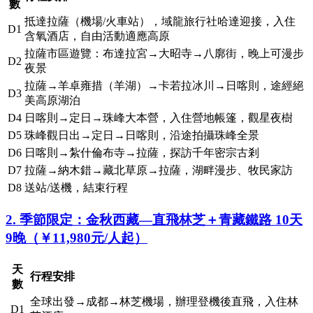
數
抵達拉薩（機場/火車站），域龍旅行社哈達迎接，入住
D1
含氧酒店，自由活動適應高原
拉薩市區遊覽：布達拉宮→大昭寺→八廓街，晚上可漫步
D2
夜景
拉薩→羊卓雍措（羊湖）→卡若拉冰川→日喀則，途經絕
D3
美高原湖泊
D4
日喀則→定日→珠峰大本營，入住營地帳篷，觀星夜樹
D5
珠峰觀日出→定日→日喀則，沿途拍攝珠峰全景
D6
日喀則→紮什倫布寺→拉薩，探訪千年密宗古剎
D7
拉薩→納木錯→藏北草原→拉薩，湖畔漫步、牧民家訪
D8
送站/送機，結束行程
2. 季節限定：金秋西藏—直飛林芝＋青藏鐵路 10天
9晚（￥11,980元/人起）
天
行程安排
數
全球出發→成都→林芝機場，辦理登機後直飛，入住林
D1