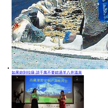
如果妳到拉薩 請千萬不要錯過羊八井溫泉