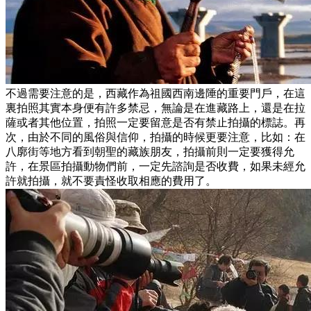
不過需要注意的是，西藏作為祖國西南邊陲的重要門戶，在這
裏拍照其實本身便有許多禁忌，無論是在進藏路上，還是在拉
薩或者其他位置，拍照一定要留意是否有禁止拍攝的標誌。再
次，由於不同的風俗與信仰，拍攝的時候更要注意，比如：在
八廓街等地方看到朝聖的藏族朋友，拍攝前則一定要獲得允
許，在景區拍攝動物們前，一定先諮詢是否收費，如果未經允
許就拍攝，就不要責怪收取相應的費用了。