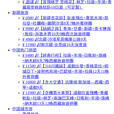
¥ 面議 起
【首飛林芝 赏桃花】林芝+拉薩+羊湖+青
藏观赏铁路软卧10日遊（可定製）
新疆旅游
¥ 6980 起
【新疆杏花節】臥進飛出+賽里木湖+那
拉提+吐爾根+圖開沙漠8天7晚外賓拼團
¥ 9980 起
【絲綢之路】青海+甘肅+新疆+茶卡鹽湖
+敦煌+烏魯木齊10天9晚西北旅遊拼團
¥ 4980 起
北疆·沙漠草原獨庫公路9天
¥ 11980 起
南北疆·全景線16天深度遊
中国热门拼团
¥ 6480 起
【經典行程】拉薩+羊湖+日喀则+珠峰
+納木錯8天7晚西藏旅遊拼團
¥ 11580 起
【318川藏線】成都出發+香格里拉+稻
城亞丁+波密然烏湖+巴鬆措+羊湖+拉薩12天11晚
外賓拼團
¥ 16800 起
【含大交通】吉隆坡/新加坡—西藏+西
寧+成都9天
¥ 11980 起
【含機票火車票】成都往返飛機+青藏
軟臥+拉薩+林芝+南迦巴瓦峰+日喀则+羊湖+珠峰
+納木錯13天12晚西藏旅遊拼團
中国城市游