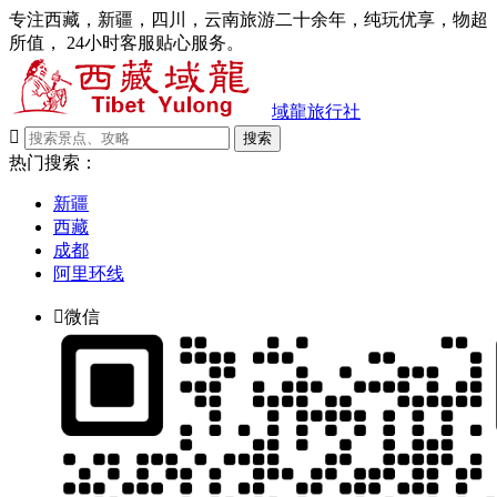
专注西藏，新疆，四川，云南旅游二十余年，纯玩优享，物超
所值， 24小时客服贴心服务。
域龍旅行社

搜索
热门搜索：
新疆
西藏
成都
阿里环线

微信