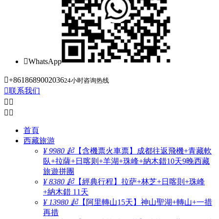

WhatsApp

+8618689002036
24小时咨询热线

联系我们




首頁
西藏旅游
¥ 9980 起
【含機票火車票】成都往返飛機+青藏軟
臥+拉薩+日喀则+羊湖+珠峰+納木錯10天9晚西藏
旅遊拼團
¥ 8380 起
【經典行程】拉萨+林芝+日喀則+珠峰
+納木錯 11天
¥ 13980 起
【阿里轉山15天】神山聖湖+轉山+一措
再措