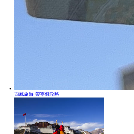
西藏旅游||帶零錢攻略