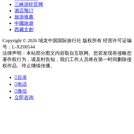
三峡游轮官网
酒店预订
旅游推薦
中國旅遊
西藏文創
Copyright © 2026 域龙中国国际旅行社 版权所有 经营许可证编
号：L-XZ00144
法律声明：本站部分图文内容取自互联网。您若发现有侵略您
著作权行为，请及时告知，我们工作人员将在第一时间删除侵
权作品、停止继续传播。

目录

电话

微信
立即咨询