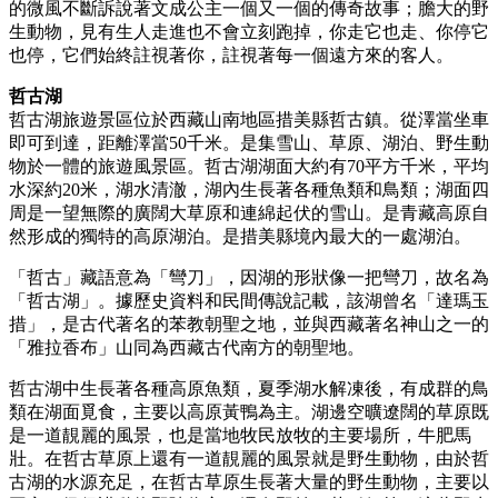
的微風不斷訴說著文成公主一個又一個的傳奇故事；膽大的野
生動物，見有生人走進也不會立刻跑掉，你走它也走、你停它
也停，它們始終註視著你，註視著每一個遠方來的客人。
哲古湖
哲古湖旅遊景區位於西藏山南地區措美縣哲古鎮。從澤當坐車
即可到達，距離澤當50千米。是集雪山、草原、湖泊、野生動
物於一體的旅遊風景區。哲古湖湖面大約有70平方千米，平均
水深約20米，湖水清澈，湖內生長著各種魚類和鳥類；湖面四
周是一望無際的廣闊大草原和連綿起伏的雪山。是青藏高原自
然形成的獨特的高原湖泊。是措美縣境內最大的一處湖泊。
「哲古」藏語意為「彎刀」，因湖的形狀像一把彎刀，故名為
「哲古湖」。據歷史資料和民間傳說記載，該湖曾名「達瑪玉
措」，是古代著名的苯教朝聖之地，並與西藏著名神山之一的
「雅拉香布」山同為西藏古代南方的朝聖地。
哲古湖中生長著各種高原魚類，夏季湖水解凍後，有成群的鳥
類在湖面覓食，主要以高原黃鴨為主。湖邊空曠遼闊的草原既
是一道靚麗的風景，也是當地牧民放牧的主要場所，牛肥馬
壯。在哲古草原上還有一道靚麗的風景就是野生動物，由於哲
古湖的水源充足，在哲古草原生長著大量的野生動物，主要以