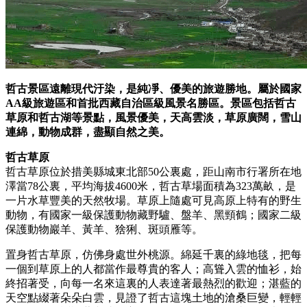
哲古景區遠離現代汙染，是純凈、優美的旅遊勝地。屬於國家
AA級旅遊區和首批西藏自治區級風景名勝區。景區包括哲古
草原和哲古湖等景點，風景優美，天高雲淡，草原廣闊，雪山
連綿，動物成群，盡顯自然之美。
哲古草原
哲古草原位於措美縣城東北部50公裏處，距山南市行署所在地
澤當78公裏，平均海拔4600米，哲古草場面積為323萬畝，是
一片水草豐美的天然牧場。草原上隨處可見高原上特有的野生
動物，有國家一級保護動物藏野驢、盤羊、黑頸鶴；國家二級
保護動物巖羊、黃羊、猞猁、斑頭雁等。
置身哲古草原，仿佛身處世外桃源。綿延千裏的綠地毯，把每
一個到草原上的人都當作最尊貴的客人；高聳入雲的恤衫，始
終招著受，向每一名來這裏的人表達著最熱烈的歡迎；湛藍的
天空點綴著朵朵白雲，見證了哲古這塊土地的滄桑巨變，輕輕