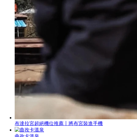
布達拉宮超絕機位推薦丨將布宮裝進手機
曲孜卡溫泉