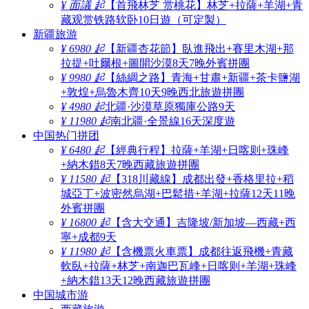
¥ 面議 起
【首飛林芝 赏桃花】林芝+拉薩+羊湖+青
藏观赏铁路软卧10日遊（可定製）
新疆旅游
¥ 6980 起
【新疆杏花節】臥進飛出+賽里木湖+那
拉提+吐爾根+圖開沙漠8天7晚外賓拼團
¥ 9980 起
【絲綢之路】青海+甘肅+新疆+茶卡鹽湖
+敦煌+烏魯木齊10天9晚西北旅遊拼團
¥ 4980 起
北疆·沙漠草原獨庫公路9天
¥ 11980 起
南北疆·全景線16天深度遊
中国热门拼团
¥ 6480 起
【經典行程】拉薩+羊湖+日喀则+珠峰
+納木錯8天7晚西藏旅遊拼團
¥ 11580 起
【318川藏線】成都出發+香格里拉+稻
城亞丁+波密然烏湖+巴鬆措+羊湖+拉薩12天11晚
外賓拼團
¥ 16800 起
【含大交通】吉隆坡/新加坡—西藏+西
寧+成都9天
¥ 11980 起
【含機票火車票】成都往返飛機+青藏
軟臥+拉薩+林芝+南迦巴瓦峰+日喀则+羊湖+珠峰
+納木錯13天12晚西藏旅遊拼團
中国城市游