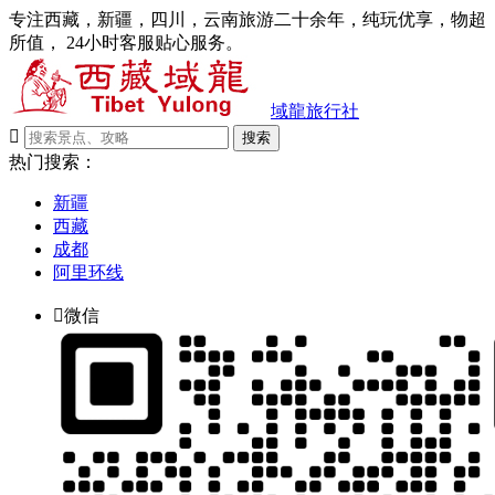
专注西藏，新疆，四川，云南旅游二十余年，纯玩优享，物超
所值， 24小时客服贴心服务。
域龍旅行社

搜索
热门搜索：
新疆
西藏
成都
阿里环线

微信