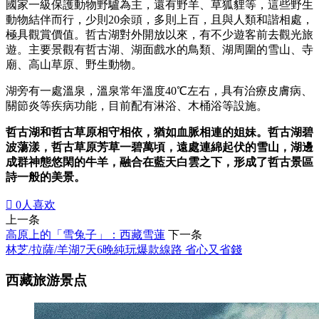
國家一級保護動物野驢為主，還有野羊、草狐貍等，這些野生
動物結伴而行，少則20余頭，多則上百，且與人類和諧相處，
極具觀賞價值。哲古湖對外開放以來，有不少遊客前去觀光旅
遊。主要景觀有哲古湖、湖面戲水的鳥類、湖周圍的雪山、寺
廟、高山草原、野生動物。
湖旁有一處溫泉，溫泉常年溫度40℃左右，具有治療皮膚病、
關節炎等疾病功能，目前配有淋浴、木桶浴等設施。
哲古湖和哲古草原相守相依，猶如血脈相連的姐妹。哲古湖碧
波蕩漾，哲古草原芳草一碧萬頃，遠處連綿起伏的雪山，湖邊
成群神態悠閑的牛羊，融合在藍天白雲之下，形成了哲古景區
詩一般的美景。

0
人喜欢
上一条
高原上的「雪兔子」：西藏雪蓮
下一条
林芝/拉薩/羊湖7天6晚純玩爆款線路 省心又省錢
西藏旅游景点