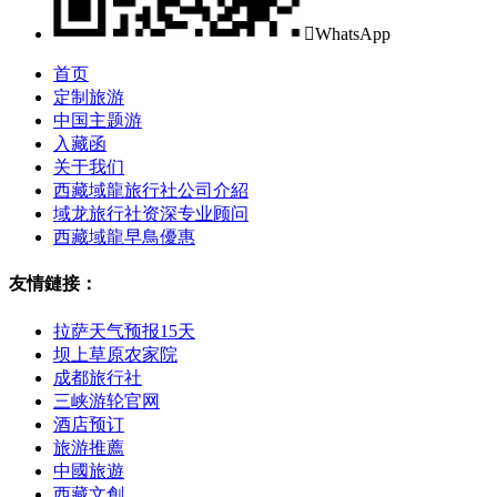

WhatsApp
首页
定制旅游
中国主题游
入藏函
关于我们
西藏域龍旅行社公司介紹
域龙旅行社资深专业顾问
西藏域龍早鳥優惠
友情鏈接：
拉萨天气预报15天
坝上草原农家院
成都旅行社
三峡游轮官网
酒店预订
旅游推薦
中國旅遊
西藏文創