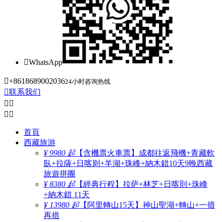

WhatsApp

+8618689002036
24小时咨询热线

联系我们




首頁
西藏旅游
¥ 9980 起
【含機票火車票】成都往返飛機+青藏軟
臥+拉薩+日喀则+羊湖+珠峰+納木錯10天9晚西藏
旅遊拼團
¥ 8380 起
【經典行程】拉萨+林芝+日喀則+珠峰
+納木錯 11天
¥ 13980 起
【阿里轉山15天】神山聖湖+轉山+一措
再措