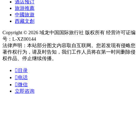
酒店预订
旅游推薦
中國旅遊
西藏文創
Copyright © 2026 域龙中国国际旅行社 版权所有 经营许可证编
号：L-XZ00144
法律声明：本站部分图文内容取自互联网。您若发现有侵略您
著作权行为，请及时告知，我们工作人员将在第一时间删除侵
权作品、停止继续传播。

目录

电话

微信
立即咨询