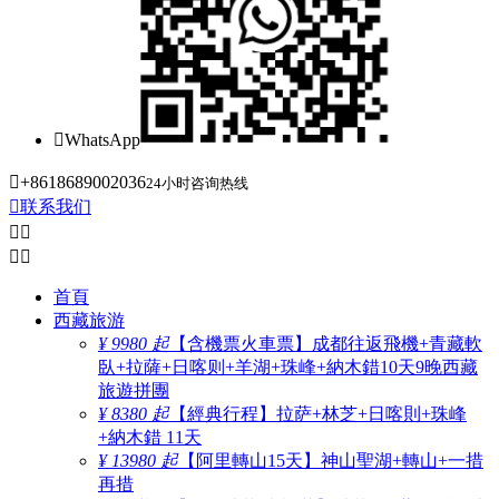

WhatsApp

+8618689002036
24小时咨询热线

联系我们




首頁
西藏旅游
¥ 9980 起
【含機票火車票】成都往返飛機+青藏軟
臥+拉薩+日喀则+羊湖+珠峰+納木錯10天9晚西藏
旅遊拼團
¥ 8380 起
【經典行程】拉萨+林芝+日喀則+珠峰
+納木錯 11天
¥ 13980 起
【阿里轉山15天】神山聖湖+轉山+一措
再措