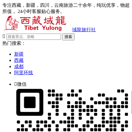
专注西藏，新疆，四川，云南旅游二十余年，纯玩优享，物超
所值， 24小时客服贴心服务。
域龍旅行社

搜索
热门搜索：
新疆
西藏
成都
阿里环线

微信