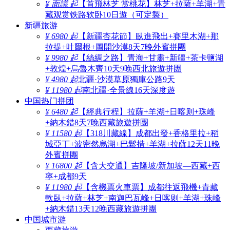
¥ 面議 起
【首飛林芝 赏桃花】林芝+拉薩+羊湖+青
藏观赏铁路软卧10日遊（可定製）
新疆旅游
¥ 6980 起
【新疆杏花節】臥進飛出+賽里木湖+那
拉提+吐爾根+圖開沙漠8天7晚外賓拼團
¥ 9980 起
【絲綢之路】青海+甘肅+新疆+茶卡鹽湖
+敦煌+烏魯木齊10天9晚西北旅遊拼團
¥ 4980 起
北疆·沙漠草原獨庫公路9天
¥ 11980 起
南北疆·全景線16天深度遊
中国热门拼团
¥ 6480 起
【經典行程】拉薩+羊湖+日喀则+珠峰
+納木錯8天7晚西藏旅遊拼團
¥ 11580 起
【318川藏線】成都出發+香格里拉+稻
城亞丁+波密然烏湖+巴鬆措+羊湖+拉薩12天11晚
外賓拼團
¥ 16800 起
【含大交通】吉隆坡/新加坡—西藏+西
寧+成都9天
¥ 11980 起
【含機票火車票】成都往返飛機+青藏
軟臥+拉薩+林芝+南迦巴瓦峰+日喀则+羊湖+珠峰
+納木錯13天12晚西藏旅遊拼團
中国城市游