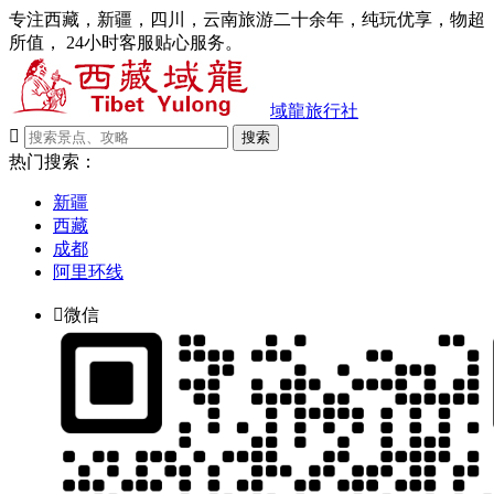
专注西藏，新疆，四川，云南旅游二十余年，纯玩优享，物超
所值， 24小时客服贴心服务。
域龍旅行社

搜索
热门搜索：
新疆
西藏
成都
阿里环线

微信