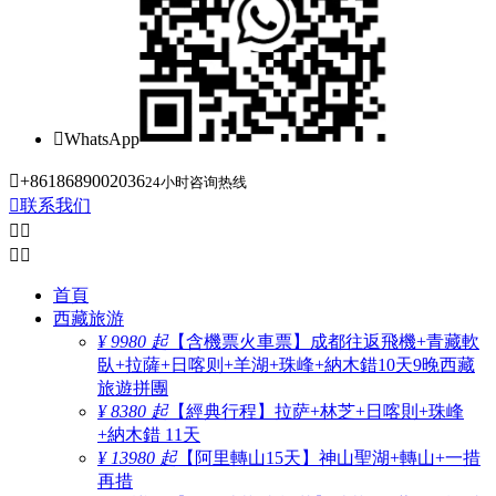

WhatsApp

+8618689002036
24小时咨询热线

联系我们




首頁
西藏旅游
¥ 9980 起
【含機票火車票】成都往返飛機+青藏軟
臥+拉薩+日喀则+羊湖+珠峰+納木錯10天9晚西藏
旅遊拼團
¥ 8380 起
【經典行程】拉萨+林芝+日喀則+珠峰
+納木錯 11天
¥ 13980 起
【阿里轉山15天】神山聖湖+轉山+一措
再措