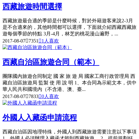
西藏旅遊時間選擇
西藏旅遊最合適的季節是什麼時候，對於外籍遊客來說2-3月
是不合適來的，其他時間都可以選擇，下面就介紹西藏西藏旅
遊每個季節的特點 3月-4月，林芝的桃花漫山遍野，...
2017-08-07

7351

1
人喜欢
西藏自治區旅遊合同（範本）
團隊國內旅遊合同制定 國 家 旅 遊 局 國家工商行政管理局 西
藏自治區旅遊局 監製 使 用 說 明 1、本合同為示範文本，供中
華人民共和國境內（不含港、澳、臺...
2017-08-07

7833

0
人喜欢
外國人入藏函申請流程
西藏自治區因地理特殊，外國人到西藏旅遊需要注意以下事項
1、外國人必須辦理入藏函才能到西藏旅遊。 2、提前規劃好