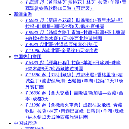
¥ 面議 起
【首飛林芝 赏桃花】林芝+拉薩+羊湖+青
藏观赏铁路软卧10日遊（可定製）
新疆旅游
¥ 6980 起
【新疆杏花節】臥進飛出+賽里木湖+那
拉提+吐爾根+圖開沙漠8天7晚外賓拼團
¥ 9980 起
【絲綢之路】青海+甘肅+新疆+茶卡鹽湖
+敦煌+烏魯木齊10天9晚西北旅遊拼團
¥ 4980 起
北疆·沙漠草原獨庫公路9天
¥ 11980 起
南北疆·全景線16天深度遊
中国热门拼团
¥ 6480 起
【經典行程】拉薩+羊湖+日喀则+珠峰
+納木錯8天7晚西藏旅遊拼團
¥ 11580 起
【318川藏線】成都出發+香格里拉+稻
城亞丁+波密然烏湖+巴鬆措+羊湖+拉薩12天11晚
外賓拼團
¥ 16800 起
【含大交通】吉隆坡/新加坡—西藏+西
寧+成都9天
¥ 11980 起
【含機票火車票】成都往返飛機+青藏
軟臥+拉薩+林芝+南迦巴瓦峰+日喀则+羊湖+珠峰
+納木錯13天12晚西藏旅遊拼團
中国城市游