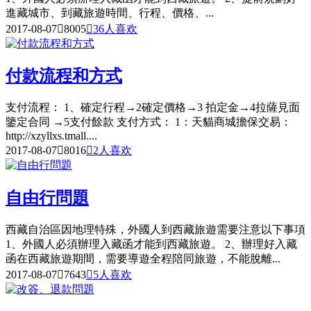
進藏城市、到藏旅遊時間、行程、價格、...
2017-08-07

8005

36
人喜欢
付款流程和方式
支付流程： 1、確定行程→2確定價格→3 拍定金→4拉薩見面
鑒定合同 →5支付餘款 支付方式： 1：天貓商城擔保交易：
http://xzyllxs.tmall....
2017-08-07

8016

2
人喜欢
自由行問題
西藏自治區因地理特殊，外國人到西藏旅遊需要注意以下事項
1、外國人必須辦理入藏函才能到西藏旅遊。 2、辦理好入藏
函在西藏旅遊期間，需要導遊全程陪同旅遊，不能脫離...
2017-08-07

7643

5
人喜欢