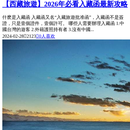
【西藏旅遊】2026年必看入藏函最新攻略
什麽是入藏函 入藏函又名“入藏旅遊批准函”，入藏函不是簽
證，只是壹個證件，壹個許可。 哪些人需要辦理入藏函 1.中
國台灣的遊客 2.外籍護照持有者 3.沒有中國...
2024-02-28

2123

0
人喜欢