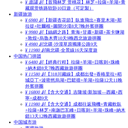
¥ 面議 起
【首飛林芝 赏桃花】林芝+拉薩+羊湖+青
藏观赏铁路软卧10日遊（可定製）
新疆旅游
¥ 6980 起
【新疆杏花節】臥進飛出+賽里木湖+那
拉提+吐爾根+圖開沙漠8天7晚外賓拼團
¥ 9980 起
【絲綢之路】青海+甘肅+新疆+茶卡鹽湖
+敦煌+烏魯木齊10天9晚西北旅遊拼團
¥ 4980 起
北疆·沙漠草原獨庫公路9天
¥ 11980 起
南北疆·全景線16天深度遊
中国热门拼团
¥ 6480 起
【經典行程】拉薩+羊湖+日喀则+珠峰
+納木錯8天7晚西藏旅遊拼團
¥ 11580 起
【318川藏線】成都出發+香格里拉+稻
城亞丁+波密然烏湖+巴鬆措+羊湖+拉薩12天11晚
外賓拼團
¥ 16800 起
【含大交通】吉隆坡/新加坡—西藏+西
寧+成都9天
¥ 11980 起
【含大交通】成都往返飛機+青藏軟臥
+拉薩+林芝+南迦巴瓦峰+日喀则+羊湖+珠峰+納木
錯13天12晚西藏旅遊拼團
中国城市游