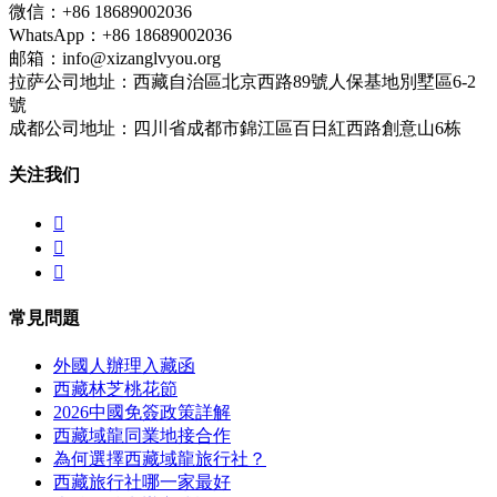
微信：+86 18689002036
WhatsApp：+86 18689002036
邮箱：info@xizanglvyou.org
拉萨公司地址：西藏自治區北京西路89號人保基地別墅區6-2
號
成都公司地址：四川省成都市錦江區百日紅西路創意山6栋
关注我们



常見問題
外國人辦理入藏函
西藏林芝桃花節
2026中國免簽政策詳解
西藏域龍同業地接合作
為何選擇西藏域龍旅行社？
西藏旅行社哪一家最好