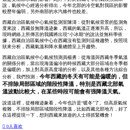
說，氣候中心經過分析得出，今年北部的冷空氣對我區的影響
較歷年偏弱，另外南部的水汽條件也較差。
西藏自治區氣候中心氣候監測室陳濤：從對氣候背景的監測角
度來說，西藏並無降溫迹象，西藏的氣溫正逐漸升高，所以，
現時網絡上所傳言的我國將出現“小冰期”的說法並無科學依
據，西藏自治區氣候中心在西藏沒有監測到這種趨勢，按照現
狀來分析，西藏氣溫和降水量總體呈上升趨勢。
西藏自治區氣候中心氣候預測員楊勇：從海溫與西藏冬季氣溫
的關係分析，當出現海溫偏冷的時候西藏大部分區域在冬季都
是偏暖的，加上對高原高度場的分析，以及其他各種方法綜合
今年西藏的冬天有可能是偏暖的，但
分析，我們預測：
不排除局部區域的階段性降溫，特別是西藏北部氣
溫波動比較大，在某些時段可能會有强降溫天氣。
說道這裡，從種種迹象看，今年也許是“暖冬”了。但高原氣候
複雜，不排除局部區域階段性降溫，比如西藏北部地方，好了
在這裡提現一下，想到西藏來旅遊的人士得抓緊機會！

0
人喜欢