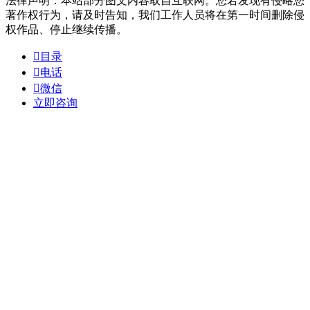
法律声明：本站部分图文内容取自互联网。您若发现有侵略您
著作权行为，请及时告知，我们工作人员将在第一时间删除侵
权作品、停止继续传播。

目录

电话

微信
立即咨询