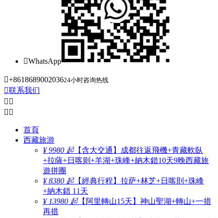

WhatsApp

+8618689002036
24小时咨询热线

联系我们




首頁
西藏旅游
¥ 9980 起
【含大交通】成都往返飛機+青藏軟臥
+拉薩+日喀则+羊湖+珠峰+納木錯10天9晚西藏旅
遊拼團
¥ 8380 起
【經典行程】拉萨+林芝+日喀則+珠峰
+納木錯 11天
¥ 13980 起
【阿里轉山15天】神山聖湖+轉山+一措
再措