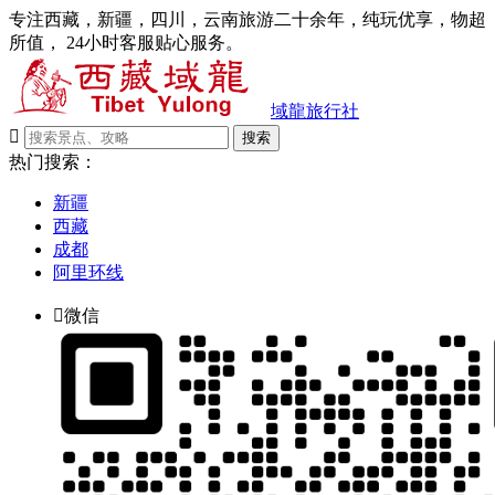
专注西藏，新疆，四川，云南旅游二十余年，纯玩优享，物超
所值， 24小时客服贴心服务。
域龍旅行社

搜索
热门搜索：
新疆
西藏
成都
阿里环线

微信