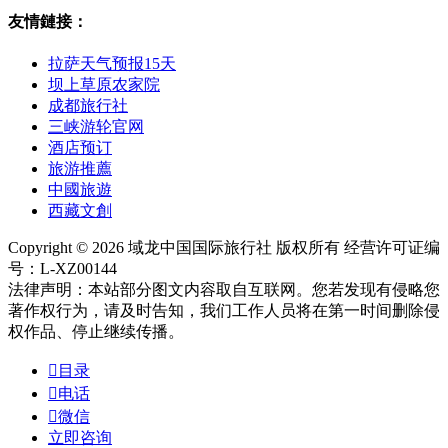
友情鏈接：
拉萨天气预报15天
坝上草原农家院
成都旅行社
三峡游轮官网
酒店预订
旅游推薦
中國旅遊
西藏文創
Copyright © 2026 域龙中国国际旅行社 版权所有 经营许可证编
号：L-XZ00144
法律声明：本站部分图文内容取自互联网。您若发现有侵略您
著作权行为，请及时告知，我们工作人员将在第一时间删除侵
权作品、停止继续传播。

目录

电话

微信
立即咨询