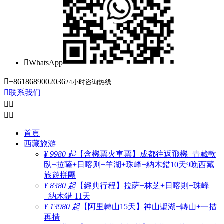

WhatsApp

+8618689002036
24小时咨询热线

联系我们




首頁
西藏旅游
¥ 9980 起
【含機票火車票】成都往返飛機+青藏軟
臥+拉薩+日喀则+羊湖+珠峰+納木錯10天9晚西藏
旅遊拼團
¥ 8380 起
【經典行程】拉萨+林芝+日喀則+珠峰
+納木錯 11天
¥ 13980 起
【阿里轉山15天】神山聖湖+轉山+一措
再措