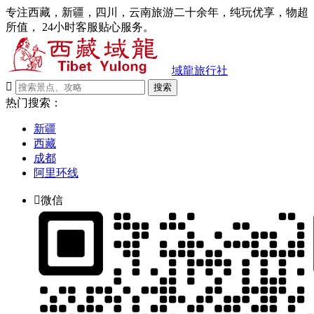
专注西藏，新疆，四川，云南旅游二十余年，纯玩优享，物超
所值， 24小时客服贴心服务。
域龍旅行社

搜索
热门搜索：
新疆
西藏
成都
阿里环线

微信