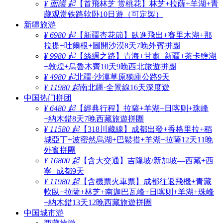
¥ 面議 起
【首飛林芝 赏桃花】林芝+拉薩+羊湖+青
藏观赏铁路软卧10日遊（可定製）
新疆旅游
¥ 6980 起
【新疆杏花節】臥進飛出+賽里木湖+那
拉提+吐爾根+圖開沙漠8天7晚外賓拼團
¥ 9980 起
【絲綢之路】青海+甘肅+新疆+茶卡鹽湖
+敦煌+烏魯木齊10天9晚西北旅遊拼團
¥ 4980 起
北疆·沙漠草原獨庫公路9天
¥ 11980 起
南北疆·全景線16天深度遊
中国热门拼团
¥ 6480 起
【經典行程】拉薩+羊湖+日喀则+珠峰
+納木錯8天7晚西藏旅遊拼團
¥ 11580 起
【318川藏線】成都出發+香格里拉+稻
城亞丁+波密然烏湖+巴鬆措+羊湖+拉薩12天11晚
外賓拼團
¥ 16800 起
【含大交通】吉隆坡/新加坡—西藏+西
寧+成都9天
¥ 11980 起
【含機票火車票】成都往返飛機+青藏
軟臥+拉薩+林芝+南迦巴瓦峰+日喀则+羊湖+珠峰
+納木錯13天12晚西藏旅遊拼團
中国城市游