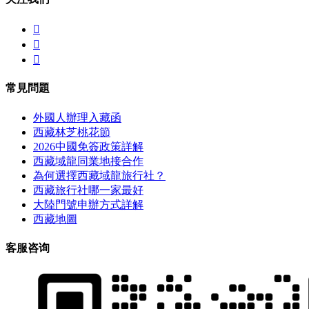



常見問題
外國人辦理入藏函
西藏林芝桃花節
2026中國免簽政策詳解
西藏域龍同業地接合作
為何選擇西藏域龍旅行社？
西藏旅行社哪一家最好
大陸門號申辦方式詳解
西藏地圖
客服咨询