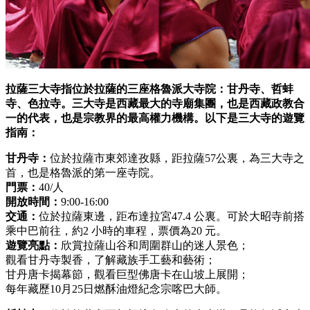
拉薩三大寺指位於拉薩的三座格魯派大寺院：甘丹寺、哲蚌
寺、色拉寺。三大寺是西藏最大的寺廟集團，也是西藏政教合
一的代表，也是宗教界的最高權力機構。以下是三大寺的遊覽
指南：
甘丹寺：
位於拉薩市東郊達孜縣，距拉薩57公裏，為三大寺之
首，也是格魯派的第一座寺院。
門票：
40/人
開放時間：
9:00-16:00
交通：
位於拉薩東邊，距布達拉宮47.4 公裏。可於大昭寺前搭
乘中巴前往，約2 小時的車程，票價為20 元。
遊覽亮點：
欣賞拉薩山谷和周圍群山的迷人景色；
觀看甘丹寺製香，了解藏族手工藝和藝術；
甘丹唐卡揭幕節，觀看巨型佛唐卡在山坡上展開；
每年藏歷10月25日燃酥油燈紀念宗喀巴大師。