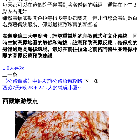
每天都可以在這個院子裏看到著名僧侶的辯經，通常在下午 3
點左右開始；
雖然雪頓節期間色拉寺很多寺廟都關閉，但此時您會看到數百
名身著傳統服裝、佩戴最精致珠寶的朝聖者。
在遊覽這三大寺廟時，請尊重當地的宗教儀式和文化傳統。同
時由於高原地區的氣候和海拔，註意預防高原反應，確保您的
身體適應高海拔環境。最好在前往拉薩之前咨詢醫生並遵循相
關的高原反應預防建議。

0
人喜欢
上一条
【公路進藏】中尼友誼公路旅遊攻略
下一条
西藏7天6晚2K➕ 2-12人的純玩小團~
西藏旅游景点