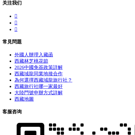
关注我们



常見問題
外國人辦理入藏函
西藏林芝桃花節
2026中國免簽政策詳解
西藏域龍同業地接合作
為何選擇西藏域龍旅行社？
西藏旅行社哪一家最好
大陸門號申辦方式詳解
西藏地圖
客服咨询