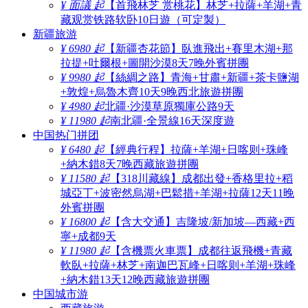
¥ 面議 起
【首飛林芝 赏桃花】林芝+拉薩+羊湖+青
藏观赏铁路软卧10日遊（可定製）
新疆旅游
¥ 6980 起
【新疆杏花節】臥進飛出+賽里木湖+那
拉提+吐爾根+圖開沙漠8天7晚外賓拼團
¥ 9980 起
【絲綢之路】青海+甘肅+新疆+茶卡鹽湖
+敦煌+烏魯木齊10天9晚西北旅遊拼團
¥ 4980 起
北疆·沙漠草原獨庫公路9天
¥ 11980 起
南北疆·全景線16天深度遊
中国热门拼团
¥ 6480 起
【經典行程】拉薩+羊湖+日喀则+珠峰
+納木錯8天7晚西藏旅遊拼團
¥ 11580 起
【318川藏線】成都出發+香格里拉+稻
城亞丁+波密然烏湖+巴鬆措+羊湖+拉薩12天11晚
外賓拼團
¥ 16800 起
【含大交通】吉隆坡/新加坡—西藏+西
寧+成都9天
¥ 11980 起
【含機票火車票】成都往返飛機+青藏
軟臥+拉薩+林芝+南迦巴瓦峰+日喀则+羊湖+珠峰
+納木錯13天12晚西藏旅遊拼團
中国城市游