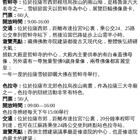
哲蚌寺：
位於拉薩市西郊根培烏孜山的南山坳，是格魯派六大
名寺之一，雪頓節當天以哲蚌寺為中心，展覽巨幅佛像唐卡。
門票：
60/人
開放時間：
9:00-16:00
交通：
位於拉薩西郊，距離布達拉宮9公裏，乘公交24、25路
公交車到哲蚌寺站下，然後沿當巴路徒步上山需半小時。
遊覽亮點：
藏傳佛教寺院建築都復古又現代化，整體恢弘磅礴
大氣；
措欽大殿是哲蚌寺的中心，大殿內主要供奉的有白傘蓋佛母
像，另外還有一尊無量聖佛9歲身量像，兩尊佛像都富麗堂
皇；
一年一度的拉薩雪頓節曬大佛在哲蚌寺舉行。
色拉寺：
位於拉薩市北郊色拉烏孜山南麓，作為拉薩三大寺廟
之一，色拉寺的辯經活動非常有特色。
門票：
50/人
開放時間：
09:00—16:00
色拉寺辨經每天下午15:00舉行
交通：
位於拉薩市郊，距離布達拉宮7公裏，20分鐘車程即可
到達，也可在江蘇路乘坐24路公交坐到終點站色拉寺站。
遊覽亮點：
西側主體建築議事廳是修道院的中心，也是修道院
內最大的建築；