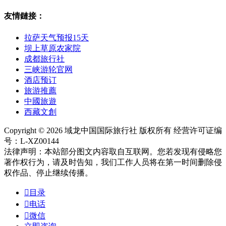
友情鏈接：
拉萨天气预报15天
坝上草原农家院
成都旅行社
三峡游轮官网
酒店预订
旅游推薦
中國旅遊
西藏文創
Copyright © 2026 域龙中国国际旅行社 版权所有 经营许可证编
号：L-XZ00144
法律声明：本站部分图文内容取自互联网。您若发现有侵略您
著作权行为，请及时告知，我们工作人员将在第一时间删除侵
权作品、停止继续传播。

目录

电话

微信