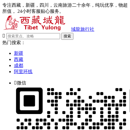
专注西藏，新疆，四川，云南旅游二十余年，纯玩优享，物超
所值， 24小时客服贴心服务。
域龍旅行社

搜索
热门搜索：
新疆
西藏
成都
阿里环线

微信