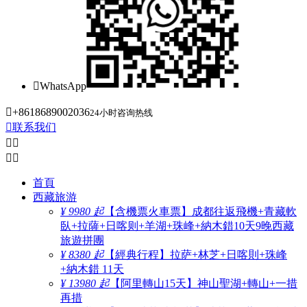

WhatsApp

+8618689002036
24小时咨询热线

联系我们




首頁
西藏旅游
¥ 9980 起
【含機票火車票】成都往返飛機+青藏軟
臥+拉薩+日喀则+羊湖+珠峰+納木錯10天9晚西藏
旅遊拼團
¥ 8380 起
【經典行程】拉萨+林芝+日喀則+珠峰
+納木錯 11天
¥ 13980 起
【阿里轉山15天】神山聖湖+轉山+一措
再措