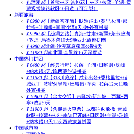
¥ 面議 起
【首飛林芝 赏桃花】林芝+拉薩+羊湖+青
藏观赏铁路软卧10日遊（可定製）
新疆旅游
¥ 6980 起
【新疆杏花節】臥進飛出+賽里木湖+那
拉提+吐爾根+圖開沙漠8天7晚外賓拼團
¥ 9980 起
【絲綢之路】青海+甘肅+新疆+茶卡鹽湖
+敦煌+烏魯木齊10天9晚西北旅遊拼團
¥ 4980 起
北疆·沙漠草原獨庫公路9天
¥ 11980 起
南北疆·全景線16天深度遊
中国热门拼团
¥ 6480 起
【經典行程】拉薩+羊湖+日喀则+珠峰
+納木錯8天7晚西藏旅遊拼團
¥ 11580 起
【318川藏線】成都出發+香格里拉+稻
城亞丁+波密然烏湖+巴鬆措+羊湖+拉薩12天11晚
外賓拼團
¥ 16800 起
【含大交通】吉隆坡/新加坡—西藏+西
寧+成都9天
¥ 11980 起
【含機票火車票】成都往返飛機+青藏
軟臥+拉薩+林芝+南迦巴瓦峰+日喀则+羊湖+珠峰
+納木錯13天12晚西藏旅遊拼團
中国城市游