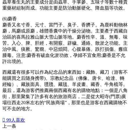
蟲草養生丸的主要成分是由蟲草、手掌參、五味子等數十種貴
重藥材組制而成。功能主要是防治動脈硬化、降血脂等功效。
(6)麝香
麝香又名寸香、元寸、當門子、臭子、香臍子。為鹿科動物林
麝，馬麝或原麝，雄體香囊中的干燥分泌物。主要產于西藏自
治區的喜馬拉雅山脈大雪山脈等地。麝香性辛、溫、無毒、味
苦。入心、脾、肝經，有開竅、辟穢、通絡、散淤之功能。主
治中風、痰厥、驚癇、中惡煩悶、心腹暴痛、跌打損傷、癰疽
腫毒。注意:麝香有破血化淤功效，孕婦不宜食用;麝香是不允
許出境的。
西藏還有很多可以作為紀念品的東西如：藏飾、藏刀（游客不
能購買之后随身携带)、宗教紀念品（佛像、唐卡、哈達、轉
經輪）、藏族面具、氆氌、藏毯、羊皮畫、藏香、牛角梳等。
最后，還為游客們推薦兩個西藏有名的購物地點：一個是八角
街，那里聚集了許多有名的旅游商店，二是從大昭寺(門票)廣
場往西走20米左右的“民族商場”，那里也是游客在西藏購物不
可不去的地方。

99
人喜欢
上一条