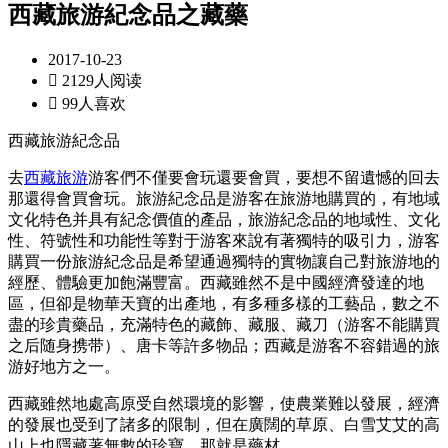
西藏旅游紀念品之藏藥
2017-10-23

2129人阅读

99人喜欢
西藏旅游紀念品
去
西藏旅游
游客們不僅要會玩還要會買，要想不留遺憾的回去
那還得會買會玩。旅游紀念品是游客在旅游地購買的，有地域
文化特色并具有紀念價值的產品，旅游紀念品的地域性、文化
性、符號性和功能性等對于游客來說有著獨特的吸引力，游客
購買一份旅游紀念品是希望通過獨特的實物讓自己對旅游地的
經歷、體驗更加飽滿豐富。西藏雖然不是中國經濟發達的地
區，但卻是物華天寶的出產地，有多種多樣的工藝品，數之不
盡的珍貴藥品，充滿特色的藏飾、藏服、藏刀（游客不能購買
之后随身携带）、唐卡等許多物品；西藏是游客不容錯過的旅
游好地方之一。
西藏雖然地處高原受自然環境的影響，使農業難以發展，經濟
的發展也受到了諸多的限制，但在廣闊的草原、白雪艾艾的高
山上也隱藏著無數的珍寶，那就是藥材。