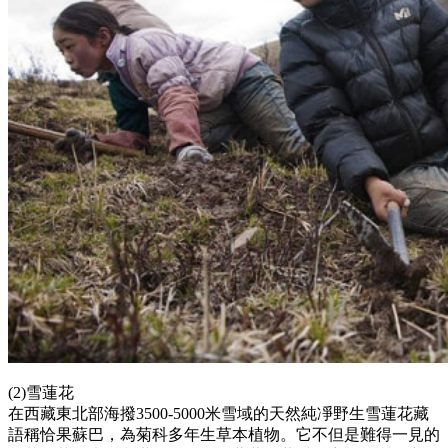
(2)雪蓮花
在西藏東北部海撥3500-5000米雪域的天然純凈野生雪蓮花藏
語稱恰果蘇巴，為菊科多年生草本植物。它不但是難得一見的