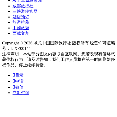
坝上草原农家院
成都旅行社
三峡游轮官网
酒店预订
旅游推薦
中國旅遊
西藏文創
Copyright © 2026 域龙中国国际旅行社 版权所有 经营许可证编
号：L-XZ00144
法律声明：本站部分图文内容取自互联网。您若发现有侵略您
著作权行为，请及时告知，我们工作人员将在第一时间删除侵
权作品、停止继续传播。

目录

电话

微信
立即咨询