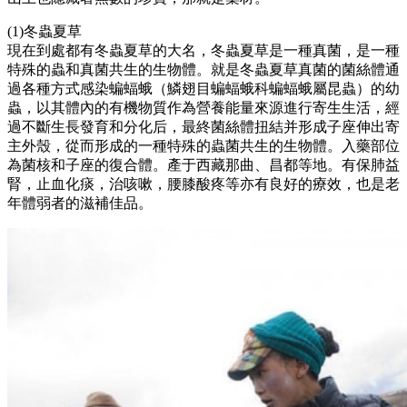
(1)冬蟲夏草
現在到處都有冬蟲夏草的大名，冬蟲夏草是一種真菌，是一種
特殊的蟲和真菌共生的生物體。就是冬蟲夏草真菌的菌絲體通
過各種方式感染蝙蝠蛾（鱗翅目蝙蝠蛾科蝙蝠蛾屬昆蟲）的幼
蟲，以其體內的有機物質作為營養能量來源進行寄生生活，經
過不斷生長發育和分化后，最終菌絲體扭結并形成子座伸出寄
主外殼，從而形成的一種特殊的蟲菌共生的生物體。入藥部位
為菌核和子座的復合體。產于西藏那曲、昌都等地。有保肺益
腎，止血化痰，治咳嗽，腰膝酸疼等亦有良好的療效，也是老
年體弱者的滋補佳品。