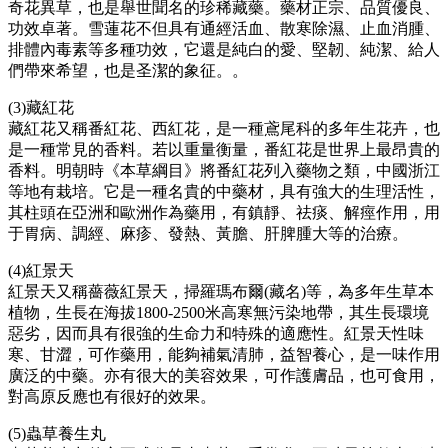
奇花異草，也是舉世聞名的珍稀藏藥。藥材正宗、品質優良、
功效卓著。雪蓮花不但具有通經活血、散寒除濕、止血消腫、
排體內毒素等多種功效，它還是純白的愛、堅韌、純潔、給人
們帶來希望，也是圣潔的象征。。
(3)藏紅花
藏紅花又稱番紅花、西紅花，是一種鳶尾科的多年生花卉，也
是一種常見的香料。若以重量衡量，番紅花是世界上最昂貴的
香料。明朝時《本草綱目》將番紅花列入藥物之類，中國浙江
等地有栽培。它是一種名貴的中藥材，具有強大的生理活性，
其柱頭在亞洲和歐洲作為藥用，有鎮靜、祛痰、解痙作用，用
于胃病、調經、麻疹、發熱、黃膽、肝脾腫大等的治療。
(4)紅景天
紅景天又稱薔薇紅景天，掃羅瑪布爾(藏名)等，為多年生草本
植物，生長在海拔1800-2500米高寒無污染地帶，其生長環境
惡劣，因而具有很強的生命力和特殊的適應性。紅景天性味
寒、甘澀，可作藥用，能夠補氣清肺，益智養心，是一味作用
廣泛的中藥。亦有很大的美容效果，可作護膚品，也可食用，
對高原反應也有很好的效果。
(5)蟲草養生丸