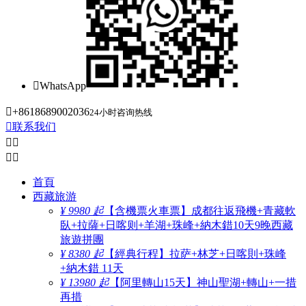

WhatsApp

+8618689002036
24小时咨询热线

联系我们




首頁
西藏旅游
¥ 9980 起
【含機票火車票】成都往返飛機+青藏軟
臥+拉薩+日喀则+羊湖+珠峰+納木錯10天9晚西藏
旅遊拼團
¥ 8380 起
【經典行程】拉萨+林芝+日喀則+珠峰
+納木錯 11天
¥ 13980 起
【阿里轉山15天】神山聖湖+轉山+一措
再措