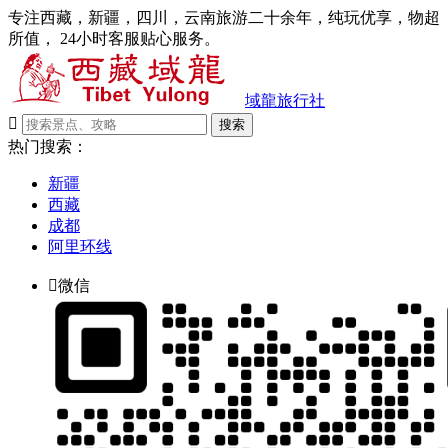
专注西藏，新疆，四川，云南旅游二十余年，纯玩优享，物超
所值， 24小时客服贴心服务。
域龍旅行社

搜索
热门搜索：
新疆
西藏
成都
阿里环线

微信