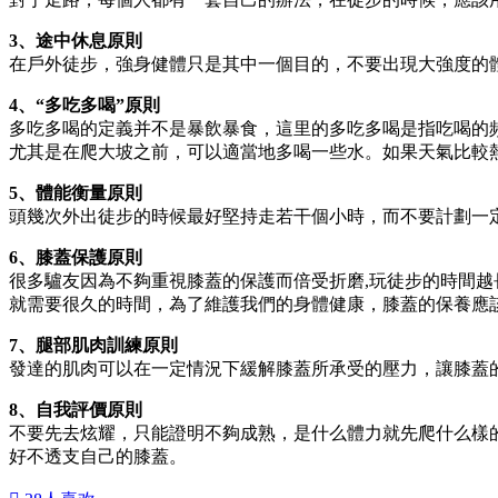
3、途中休息原則
在戶外徒步，強身健體只是其中一個目的，不要出現大強度的體
4、“多吃多喝”原則
多吃多喝的定義并不是暴飲暴食，這里的多吃多喝是指吃喝的
尤其是在爬大坡之前，可以適當地多喝一些水。如果天氣比較
5、體能衡量原則
頭幾次外出徒步的時候最好堅持走若干個小時，而不要計劃一
6、膝蓋保護原則
很多驢友因為不夠重視膝蓋的保護而倍受折磨,玩徒步的時間
就需要很久的時間，為了維護我們的身體健康，膝蓋的保養應
7、腿部肌肉訓練原則
發達的肌肉可以在一定情況下緩解膝蓋所承受的壓力，讓膝蓋
8、自我評價原則
不要先去炫耀，只能證明不夠成熟，是什么體力就先爬什么樣
好不透支自己的膝蓋。