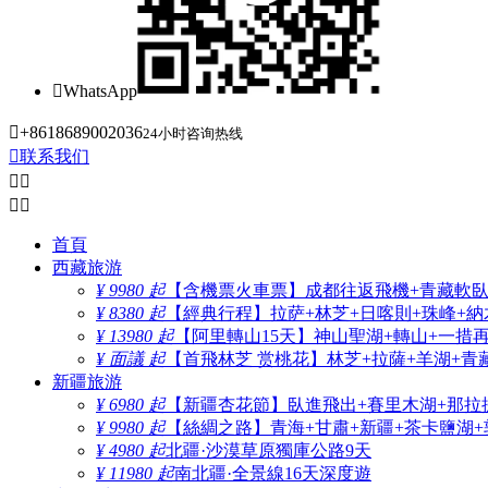

WhatsApp

+8618689002036
24小时咨询热线

联系我们




首頁
西藏旅游
¥ 9980 起
【含機票火車票】成都往返飛機+青藏軟臥+
¥ 8380 起
【經典行程】拉萨+林芝+日喀則+珠峰+納木
¥ 13980 起
【阿里轉山15天】神山聖湖+轉山+一措
¥ 面議 起
【首飛林芝 赏桃花】林芝+拉薩+羊湖+青
新疆旅游
¥ 6980 起
【新疆杏花節】臥進飛出+賽里木湖+那拉
¥ 9980 起
【絲綢之路】青海+甘肅+新疆+茶卡鹽湖+
¥ 4980 起
北疆·沙漠草原獨庫公路9天
¥ 11980 起
南北疆·全景線16天深度遊