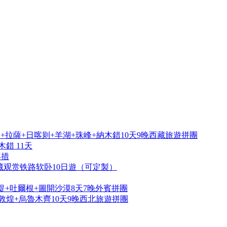
拉薩+日喀则+羊湖+珠峰+納木錯10天9晚西藏旅遊拼團
錯 11天
再措
藏观赏铁路软卧10日遊（可定製）
提+吐爾根+圖開沙漠8天7晚外賓拼團
敦煌+烏魯木齊10天9晚西北旅遊拼團