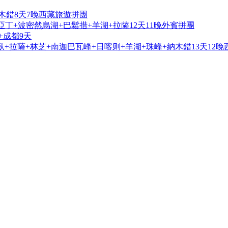
木錯8天7晚西藏旅遊拼團
亞丁+波密然烏湖+巴鬆措+羊湖+拉薩12天11晚外賓拼團
+成都9天
+拉薩+林芝+南迦巴瓦峰+日喀则+羊湖+珠峰+納木錯13天12