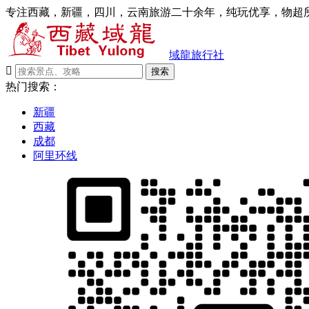
专注西藏，新疆，四川，云南旅游二十余年，纯玩优享，物超所
域龍旅行社

搜索
热门搜索：
新疆
西藏
成都
阿里环线