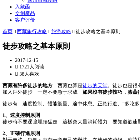
四川旅游攻略
入藏函
文創產品
客户评价
首页
西藏旅行攻略
旅游攻略
徒步攻略之基本原則



徒步攻略之基本原則
2017-12-15

1721人阅读

38人喜欢
西藏有許多徒步的地方
，西藏也算是
徒步的天堂
。徒步也是很
加入戶外徒步，一定不要急于求成，
如果沒有徒步技巧，膝蓋
徒步有：速度控制、體能衡量、途中休息、正確行進、“多吃多
1、速度控制原則
徒步時不要逞強埋頭猛走，這樣會大量消耗體力，要知道欲速
2、正確行進原則
對于走路，每個人都有一套自己的辦法，在徒步的時候，應該