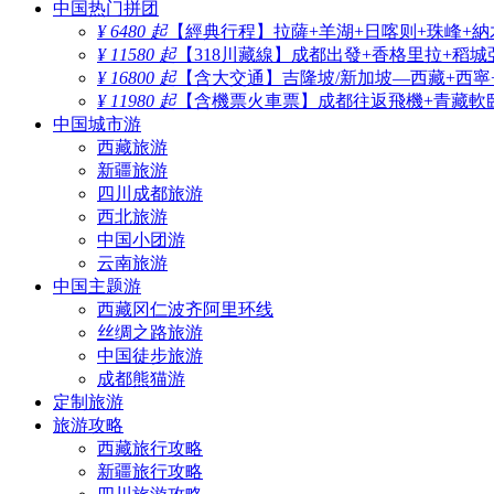
中国热门拼团
¥ 6480 起
【經典行程】拉薩+羊湖+日喀则+珠峰+納
¥ 11580 起
【318川藏線】成都出發+香格里拉+稻城
¥ 16800 起
【含大交通】吉隆坡/新加坡—西藏+西寧
¥ 11980 起
【含機票火車票】成都往返飛機+青藏軟臥
中国城市游
西藏旅游
新疆旅游
四川成都旅游
西北旅游
中国小团游
云南旅游
中国主题游
西藏冈仁波齐阿里环线
丝绸之路旅游
中国徒步旅游
成都熊猫游
定制旅游
旅游攻略
西藏旅行攻略
新疆旅行攻略