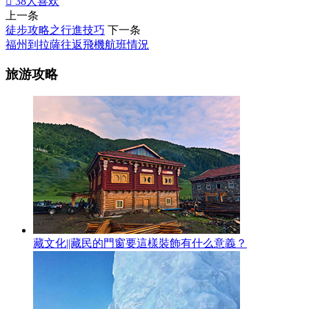

38
人喜欢
上一条
徒步攻略之行進技巧
下一条
福州到拉薩往返飛機航班情況
旅游攻略
藏文化||藏民的門窗要這樣裝飾有什么意義？