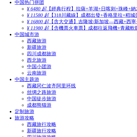
中国热门拼团
¥ 6480 起
【經典行程】拉薩+羊湖+日喀则+珠峰+納
¥ 11580 起
【318川藏線】成都出發+香格里拉+稻城
¥ 16800 起
【含大交通】吉隆坡/新加坡—西藏+西寧
¥ 11980 起
【含機票火車票】成都往返飛機+青藏軟臥
中国城市游
西藏旅游
新疆旅游
四川成都旅游
西北旅游
中国小团游
云南旅游
中国主题游
西藏冈仁波齐阿里环线
丝绸之路旅游
中国徒步旅游
成都熊猫游
定制旅游
旅游攻略
西藏旅行攻略
新疆旅行攻略