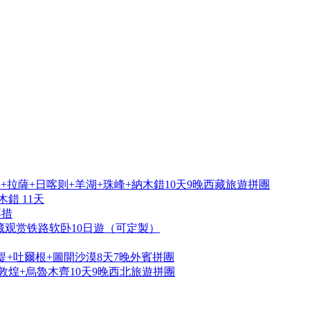
拉薩+日喀则+羊湖+珠峰+納木錯10天9晚西藏旅遊拼團
錯 11天
再措
藏观赏铁路软卧10日遊（可定製）
提+吐爾根+圖開沙漠8天7晚外賓拼團
敦煌+烏魯木齊10天9晚西北旅遊拼團