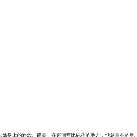
去除身上的雜念。確實，在這個無比純凈的地方，愜意自在的地