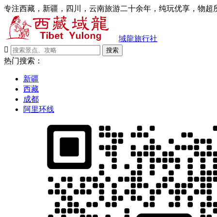
专注西藏，新疆，四川，云南旅游二十余年，纯玩优享，物超所
域龍旅行社

搜索
热门搜索：
新疆
西藏
成都
阿里环线