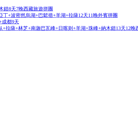
木錯8天7晚西藏旅遊拼團
亞丁+波密然烏湖+巴鬆措+羊湖+拉薩12天11晚外賓拼團
+成都9天
+拉薩+林芝+南迦巴瓦峰+日喀则+羊湖+珠峰+納木錯13天12