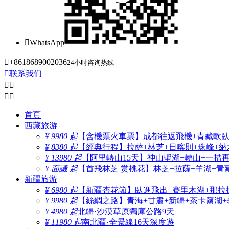

WhatsApp

+8618689002036
24小时咨询热线

联系我们




首頁
西藏旅游
¥ 9980 起
【含機票火車票】成都往返飛機+青藏軟臥+
¥ 8380 起
【經典行程】拉萨+林芝+日喀則+珠峰+納木
¥ 13980 起
【阿里轉山15天】神山聖湖+轉山+一措
¥ 面議 起
【首飛林芝 赏桃花】林芝+拉薩+羊湖+青
新疆旅游
¥ 6980 起
【新疆杏花節】臥進飛出+賽里木湖+那拉
¥ 9980 起
【絲綢之路】青海+甘肅+新疆+茶卡鹽湖+
¥ 4980 起
北疆·沙漠草原獨庫公路9天
¥ 11980 起
南北疆·全景線16天深度遊