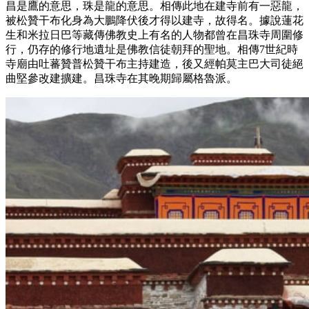
昌是鷹的意思，珠是龍的意思。相傳此地在建寺前有一惡龍，
被松贊干布化身為大鵬降伏後才得以建寺，故得名。據說蓮花
生和米拉日巴等藏傳佛教史上有名的人物都曾在昌珠寺周圍修
行，仍存的修行地遺址是佛教信徒朝拜的聖地。相傳7世紀時
寺廟由吐蕃贊普松贊干布主持建造，後又經帕莫主巴大司徒絕
曲堅參改建擴建。昌珠寺在其晚期歸屬格魯派。