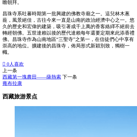
瞻朝拜。
昌珠寺系吐蕃時期第一批興建的佛教寺廟之一。這兒林木蔥
蘢，風景絕佳，古往今來一直是山南的政治經濟中心之一。悠
久的歷史和宏偉的建築，吸引著成千上萬的香客絡繹不絕前去
轉經朝佛。五世達賴以後的歷代達賴每年還要定期來此添香禮
佛。昌珠寺作為山南地區“三聖寺”之第一，在信徒們心中享有
崇高的地位。擴建後的昌珠寺，佈局形式新穎別致，獨樹一
幟。

0
人喜欢
上一条
西藏第一塊農田——薩熱索
下一条
雍布拉康
西藏旅游景点