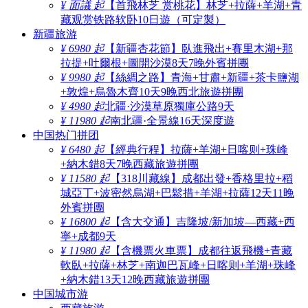
¥ 面議 起
【首飛林芝 赏桃花】林芝+拉薩+羊湖+青
藏观赏铁路软卧10日遊（可定製）
新疆旅游
¥ 6980 起
【新疆杏花節】臥進飛出+賽里木湖+那
拉提+吐爾根+圖開沙漠8天7晚外賓拼團
¥ 9980 起
【絲綢之路】青海+甘肅+新疆+茶卡鹽湖
+敦煌+烏魯木齊10天9晚西北旅遊拼團
¥ 4980 起
北疆·沙漠草原獨庫公路9天
¥ 11980 起
南北疆·全景線16天深度遊
中国热门拼团
¥ 6480 起
【經典行程】拉薩+羊湖+日喀则+珠峰
+納木錯8天7晚西藏旅遊拼團
¥ 11580 起
【318川藏線】成都出發+香格里拉+稻
城亞丁+波密然烏湖+巴鬆措+羊湖+拉薩12天11晚
外賓拼團
¥ 16800 起
【含大交通】吉隆坡/新加坡—西藏+西
寧+成都9天
¥ 11980 起
【含機票火車票】成都往返飛機+青藏
軟臥+拉薩+林芝+南迦巴瓦峰+日喀则+羊湖+珠峰
+納木錯13天12晚西藏旅遊拼團
中国城市游