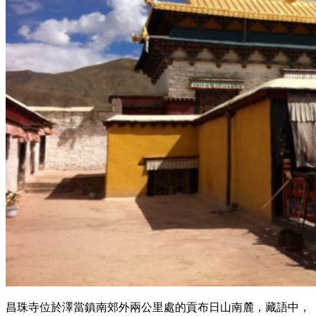
昌珠寺位於澤當鎮南郊外兩公里處的貢布日山南麓，藏語中，