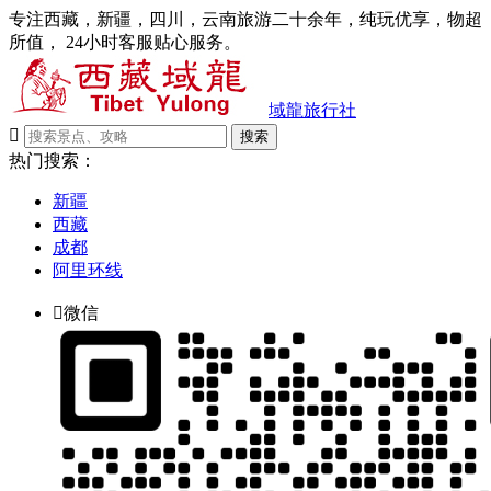
专注西藏，新疆，四川，云南旅游二十余年，纯玩优享，物超
所值， 24小时客服贴心服务。
域龍旅行社

搜索
热门搜索：
新疆
西藏
成都
阿里环线

微信