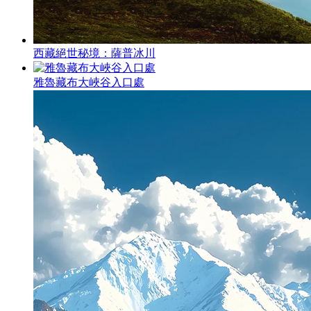
西藏絕世秘境：薩普冰川
雅魯藏布大峽谷入口處