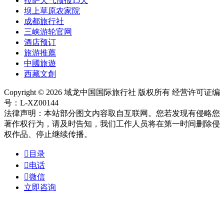
拉萨天气预报15天
坝上草原农家院
成都旅行社
三峡游轮官网
酒店预订
旅游推薦
中國旅遊
西藏文創
Copyright © 2026 域龙中国国际旅行社 版权所有 经营许可证编
号：L-XZ00144
法律声明：本站部分图文内容取自互联网。您若发现有侵略您
著作权行为，请及时告知，我们工作人员将在第一时间删除侵
权作品、停止继续传播。

目录

电话

微信
立即咨询