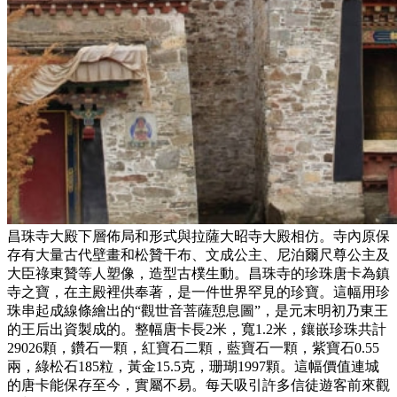
昌珠寺大殿下層佈局和形式與拉薩大昭寺大殿相仿。寺內原保
存有大量古代壁畫和松贊干布、文成公主、尼泊爾尺尊公主及
大臣祿東贊等人塑像，造型古樸生動。昌珠寺的珍珠唐卡為鎮
寺之寶，在主殿裡供奉著，是一件世界罕見的珍寶。這幅用珍
珠串起成線條繪出的“觀世音菩薩憩息圖”，是元末明初乃東王
的王后出資製成的。整幅唐卡長2米，寬1.2米，鑲嵌珍珠共計
29026顆，鑽石一顆，紅寶石二顆，藍寶石一顆，紫寶石0.55
兩，綠松石185粒，黃金15.5克，珊瑚1997顆。這幅價值連城
的唐卡能保存至今，實屬不易。每天吸引許多信徒遊客前來觀