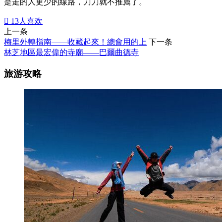
是走的人更少的線路，刀刀就不推薦了。

13
人喜欢
上一条
梅里外轉指南——收藏起來！總會用的上
下一条
林芝地區最宏偉的寺廟——巴爾曲德寺
旅游攻略