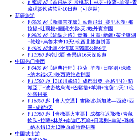
¥ 面議 起
【首飛林芝 赏桃花】林芝+拉薩+羊湖+青
藏观赏铁路软卧10日遊（可定製）
新疆旅游
¥ 6980 起
【新疆杏花節】臥進飛出+賽里木湖+那
拉提+吐爾根+圖開沙漠8天7晚外賓拼團
¥ 9980 起
【絲綢之路】青海+甘肅+新疆+茶卡鹽湖
+敦煌+烏魯木齊10天9晚西北旅遊拼團
¥ 4980 起
北疆·沙漠草原獨庫公路9天
¥ 11980 起
南北疆·全景線16天深度遊
中国热门拼团
¥ 6480 起
【經典行程】拉薩+羊湖+日喀则+珠峰
+納木錯8天7晚西藏旅遊拼團
¥ 11580 起
【318川藏線】成都出發+香格里拉+稻
城亞丁+波密然烏湖+巴鬆措+羊湖+拉薩12天11晚
外賓拼團
¥ 16800 起
【含大交通】吉隆坡/新加坡—西藏+西
寧+成都9天
¥ 11980 起
【含機票火車票】成都往返飛機+青藏
軟臥+拉薩+林芝+南迦巴瓦峰+日喀则+羊湖+珠峰
+納木錯13天12晚西藏旅遊拼團
中国城市游