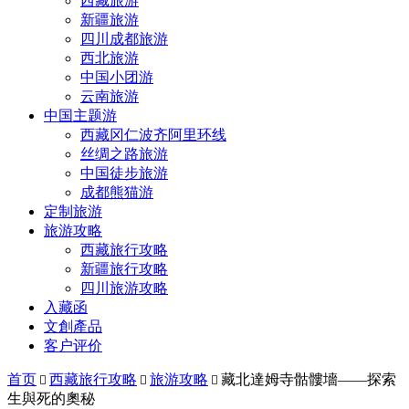
西藏旅游
新疆旅游
四川成都旅游
西北旅游
中国小团游
云南旅游
中国主题游
西藏冈仁波齐阿里环线
丝绸之路旅游
中国徒步旅游
成都熊猫游
定制旅游
旅游攻略
西藏旅行攻略
新疆旅行攻略
四川旅游攻略
入藏函
文創產品
客户评价
首页
西藏旅行攻略
旅游攻略
藏北達姆寺骷髏墻——探索



生與死的奧秘