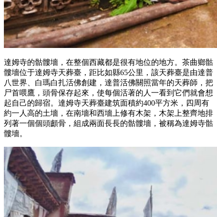
達姆寺的骷髏墻，在整個西藏都是很有地位的地方。茶曲鄉骷
髏墻位于達姆寺天葬臺，距比如縣65公里，該天葬臺是由達普
八世界、白瑪白扎活佛創建，達普活佛關照當年的天葬師，把
尸首喂鷹，頭骨保存起來，使每個活著的人一看到它們就會想
起自己的歸宿。達姆寺天葬臺建筑面積約400平方米，四周有
約一人高的土墻，在南墻和西墻上修有木架，木架上整齊地排
列著一個個頭顱骨，組成兩面長長的骷髏墻，被稱為達姆寺骷
髏墻。