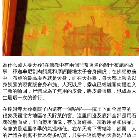
為什么藏人要天葬?在佛教中有兩個非常著名的關于布施的故
事，釋迦牟尼割肉飼鷹和摩訶薩埵太子舍身飼虎，在佛經教義
中，布施的最高境界就是舍身，而在天葬臺，每天都上演著以
身飼鷹的現實版舍身布施。人死以后，靈魂已經離開肉體進入
了新的輪回，尸體成為了無用的皮囊，將皮囊喂鷹，也成為人
生最后一次的善行。
在達姆寺天葬臺院子內還有一個秘密——院子下面全是空的，
很象我國北方地區冬天貯菜的窖。這里四邊及底部全部是用石
塊砌壘而成，里面塑著佛像，存放著經書、宗教用品和供品。
有趣的是這里冬季的氣溫極低。在冬天會下雪結冰，然而，人
的尸體在別處不管冰得多結實，只要在達姆寺的天葬池里放上