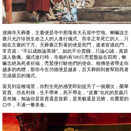
達姆寺天葬臺，主臺便是寺中那塊有大石居中空地。喇嘛說主
臺只允許珍視生命之人的人進行儀式。而非正常死亡的人，只
能在主臺的下方。天葬臺正對著的便是死門，逝者皆過此門，
常言道：“不以成敗論英雄”。如此不分貴賤，只論心誠，真當
讓人敬佩。儀式進行時，寺廟約有500只禿鷲盤旋在四周，喇
嘛念經為死者祈福，禿鷲便行駛他們的使命。相傳使者帶走你
越多的肉體，那你今生功德便是越多，且天葬師則會幫助死者
完成最后的儀式。
當見到這種場景，你對生死的感受即刻提升了一個層次，榮華
富貴、功名利祿，生不帶來，死不帶走，“皮囊”在此的意義只
是布施，無論你是富貴還是貧窮，是美貌還是丑陋，在鷹鷲的
口中，不過一餐美食。