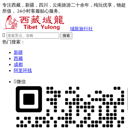
专注西藏，新疆，四川，云南旅游二十余年，纯玩优享，物超
所值， 24小时客服贴心服务。
域龍旅行社

搜索
热门搜索：
新疆
西藏
成都
阿里环线

微信