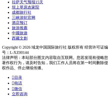
拉萨天气预报15天
坝上草原农家院
成都旅行社
三峡游轮官网
酒店预订
旅游推薦
中國旅遊
西藏文創
Copyright © 2026 域龙中国国际旅行社 版权所有 经营许可证编
号：L-XZ00144
法律声明：本站部分图文内容取自互联网。您若发现有侵略您
著作权行为，请及时告知，我们工作人员将在第一时间删除侵
权作品、停止继续传播。

目录

电话

微信
立即咨询