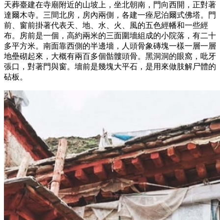
天葬臺建在寺廟附近的山坡上，坐北朝南，門向西開，正對著
達爾木寺。三間北房，房內兩側，各建一痤尼泊爾式佛塔。門
前、窗前掛著代表天、地、水、火、風的五色經幡和一些經
布。房前是一個，高約兩米的三面圍墻組成的小院落，有二十
多平方米。南面靠西側的半邊墻，人頭骨象磚塊一樣一層一層
地壘砌起來，大概有兩百多個骷髏頭骨。黑洞洞的眼窩，吡牙
張口，對著門與窗。墻前是幾塊大平石，是用來做肢解尸體的
砧板。