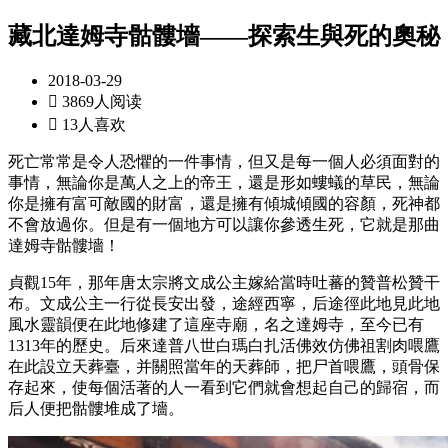
藏北達姆寺骷髏墻——探索生與死的奧秘
2018-03-29

3869人阅读

13人喜欢
死亡常常是令人恐懼的一件事情，但又是每一個人必須面對的
事情，無論你是萬人之上的帝王，還是形如螻蟻的草民，無論
你是擁有富可敵國的財富，還是擁有傾城傾國的容顏，死神都
不會放過你。但是有一個地方可以讓你參透生死，它就是那曲
達姆寺骷髏墻！
貞觀15年，那年唐太宗將文成公主嫁給當時吐蕃的贊普松贊干
布。文成公主一行從長安出發，途經西寧，后途徑此地見此地
風水靈韻便在此地修建了這座寺廟，名之達姆寺，至今已有
1313年的歷史。后來達普八世白瑪白扎活佛效仿佛祖割肉喂鷹
在此設立天葬臺，并關照當年的天葬師，把尸首喂鷹，頭骨保
存起來，使每個活著的人一看到它們就會想起自己的歸宿，而
后人便把骷髏堆成了墻。