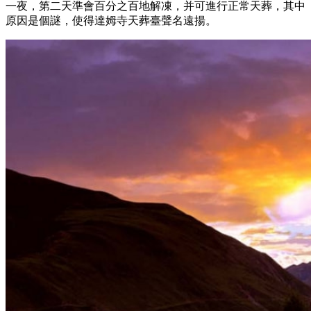
一夜，第二天準會百分之百地解凍，并可進行正常天葬，其中
原因是個謎，使得達姆寺天葬臺聲名遠揚。