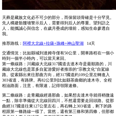
天葬是藏族文化必不可少的部分，而保留頭骨確是十分罕見。
先人構建骷髏墻警示后人，需要得到后人的尊重。望到訪之
人，能攜誠心與信念，在歲月壘成的墻前，感知生命參透自
我。
推荐路线：
阿裡大北線+拉薩+珠峰+神山聖湖
14天
交通情況：比如縣城到達姆寺僅有50公里，開車路程在一個小
時到一個半小時內，可以當天來回。
第一條線路：川藏線大北線317國道去達木寺是最順路的，川
藏線大北線也是眾多自駕游愛好者推崇的“宗教文化”自駕線
路。從索縣出來往那曲方向，經317國道約109公里左轉進入
303省道，有路牌。再82公里到比如縣茶曲鄉的達木寺。全程
柏油路面，注意，有限速，記得領限速條。
第二條線路：走青藏線經過那曲，如果想去達木寺就得稍微遠
一點，除非準備從大北線回四川，不然還需要走回頭路。從那
曲經317國道往東127公里左右，再右轉上303省道，剩下的路
程跟第一條路線一樣了。當然，還有第三條和第四條，但那都