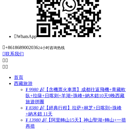

WhatsApp

+8618689002036
24小时咨询热线

联系我们




首頁
西藏旅游
¥ 9980 起
【含機票火車票】成都往返飛機+青藏軟
臥+拉薩+日喀则+羊湖+珠峰+納木錯10天9晚西藏
旅遊拼團
¥ 8380 起
【經典行程】拉萨+林芝+日喀則+珠峰
+納木錯 11天
¥ 13980 起
【阿里轉山15天】神山聖湖+轉山+一措
再措