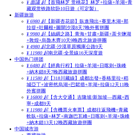
¥ 面議 起
【首飛林芝 赏桃花】林芝+拉薩+羊湖+青
藏观赏铁路软卧10日遊（可定製）
新疆旅游
¥ 6980 起
【新疆杏花節】臥進飛出+賽里木湖+那
拉提+吐爾根+圖開沙漠8天7晚外賓拼團
¥ 9980 起
【絲綢之路】青海+甘肅+新疆+茶卡鹽湖
+敦煌+烏魯木齊10天9晚西北旅遊拼團
¥ 4980 起
北疆·沙漠草原獨庫公路9天
¥ 11980 起
南北疆·全景線16天深度遊
中国热门拼团
¥ 6480 起
【經典行程】拉薩+羊湖+日喀则+珠峰
+納木錯8天7晚西藏旅遊拼團
¥ 11580 起
【318川藏線】成都出發+香格里拉+稻
城亞丁+波密然烏湖+巴鬆措+羊湖+拉薩12天11晚
外賓拼團
¥ 16800 起
【含大交通】吉隆坡/新加坡—西藏+西
寧+成都9天
¥ 11980 起
【含機票火車票】成都往返飛機+青藏
軟臥+拉薩+林芝+南迦巴瓦峰+日喀则+羊湖+珠峰
+納木錯13天12晚西藏旅遊拼團
中国城市游