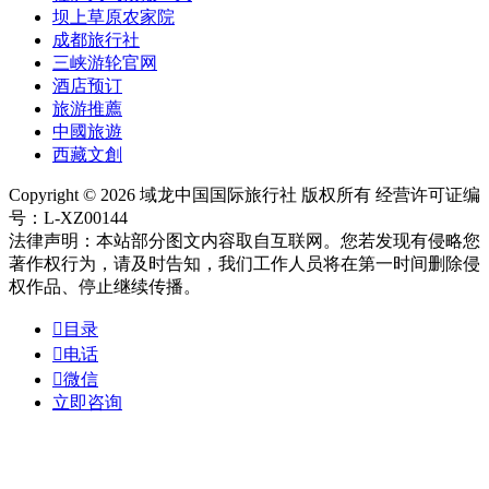
坝上草原农家院
成都旅行社
三峡游轮官网
酒店预订
旅游推薦
中國旅遊
西藏文創
Copyright © 2026 域龙中国国际旅行社 版权所有 经营许可证编
号：L-XZ00144
法律声明：本站部分图文内容取自互联网。您若发现有侵略您
著作权行为，请及时告知，我们工作人员将在第一时间删除侵
权作品、停止继续传播。

目录

电话

微信
立即咨询