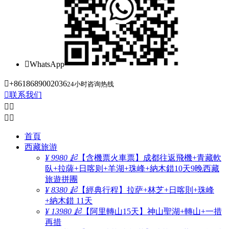

WhatsApp

+8618689002036
24小时咨询热线

联系我们




首頁
西藏旅游
¥ 9980 起
【含機票火車票】成都往返飛機+青藏軟
臥+拉薩+日喀则+羊湖+珠峰+納木錯10天9晚西藏
旅遊拼團
¥ 8380 起
【經典行程】拉萨+林芝+日喀則+珠峰
+納木錯 11天
¥ 13980 起
【阿里轉山15天】神山聖湖+轉山+一措
再措