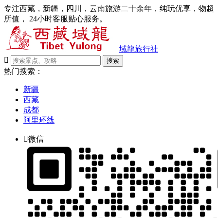
专注西藏，新疆，四川，云南旅游二十余年，纯玩优享，物超
所值， 24小时客服贴心服务。
域龍旅行社

搜索
热门搜索：
新疆
西藏
成都
阿里环线

微信