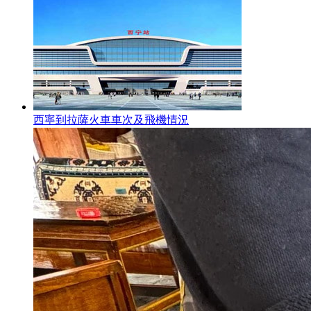
西寧到拉薩火車車次及飛機情況