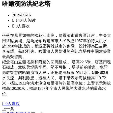
哈爾濱防洪紀念塔
2019-09-16

1404人阅读

0人喜欢
坐落在風景如畫的松花江南岸，哈爾濱市道裏區江岸，中央大
街終點廣場。是為紀念哈爾濱市人民戰勝1957年的特大洪水，
於1958年建成的，是這座英雄城市的象徵。設計師為巴吉斯、
李光耀、茲耶列夫。哈爾濱人民防洪勝利紀念塔獲中國建築業
最高榮譽獎。
紀念塔由立體塔身和附屬的回廊組成 。塔高22.5米，塔基用塊
石砌成，意味著堤防牢固、堅不可摧 ，塔基前的噴泉，象證
勇敢智慧的哈爾濱市人民，正把驚濤駭浪 的江水，馴服成細
水長流，興利除患，造福人民。塔下階表示海拔標高119.72
米，標誌1932年洪水淹沒哈爾濱時的最高水位；上階表示海拔
標高120.30米，標誌1957年全市人民戰勝大洪水時的最高水
位。

0
人喜欢
上一条