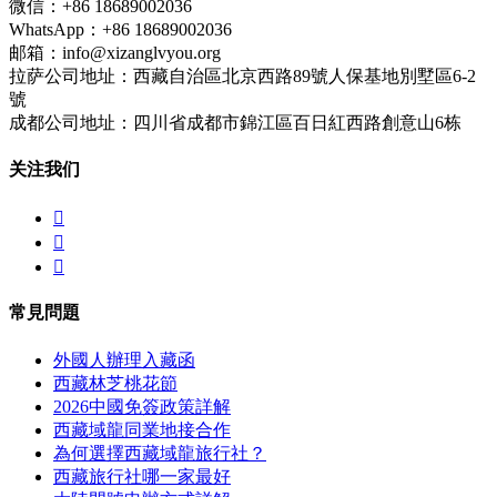
微信：+86 18689002036
WhatsApp：+86 18689002036
邮箱：info@xizanglvyou.org
拉萨公司地址：西藏自治區北京西路89號人保基地別墅區6-2
號
成都公司地址：四川省成都市錦江區百日紅西路創意山6栋
关注我们



常見問題
外國人辦理入藏函
西藏林芝桃花節
2026中國免簽政策詳解
西藏域龍同業地接合作
為何選擇西藏域龍旅行社？
西藏旅行社哪一家最好