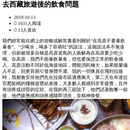
去西藏旅遊後的飲食問題
2019-10-13

1631人阅读

13人喜欢
我們經常能在網上的攻略或解答裏看到關於“在高原不要暴飲
暴食”、“少喝水，喝多了容易吐”的說法，這個說法本不無道
理，但卻被很多自稱是高原老鳥的人曲解為在高原要少吃少
喝。在高原，我們不能暴飲暴食，但也要保證正常的飲食攝
入。高原活動不同於低海拔地區，體能消耗極大，如果能量攝
入不足，則更容易引發身體不適。我的一些隊員在飛到拉薩
時，我都會安排他們先在拉薩市區適應兩天，第二天在布達拉
宮爬陡峭的樓梯遊覽結束後，大多數人都感到非常疲憊，且伴
有頭疼或頭昏的症狀。在我的再三卻說下，他們試著飽餐一頓
後，他們疲憊感和頭疼感隨即消失，並精神煥發。