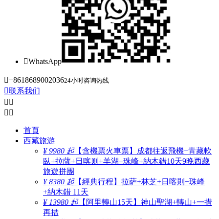

WhatsApp

+8618689002036
24小时咨询热线

联系我们




首頁
西藏旅游
¥ 9980 起
【含機票火車票】成都往返飛機+青藏軟
臥+拉薩+日喀则+羊湖+珠峰+納木錯10天9晚西藏
旅遊拼團
¥ 8380 起
【經典行程】拉萨+林芝+日喀則+珠峰
+納木錯 11天
¥ 13980 起
【阿里轉山15天】神山聖湖+轉山+一措
再措