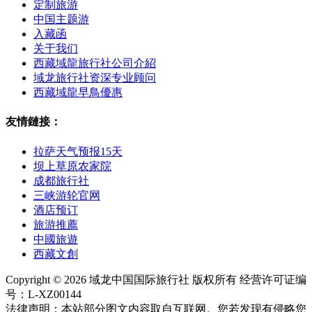
定制旅游
中国主题游
入藏函
关于我们
西藏域龍旅行社公司介紹
域龙旅行社资深专业顾问
西藏域龍早鳥優惠
友情鏈接：
拉萨天气预报15天
坝上草原农家院
成都旅行社
三峡游轮官网
酒店预订
旅游推薦
中國旅遊
西藏文創
Copyright © 2026 域龙中国国际旅行社 版权所有 经营许可证编
号：L-XZ00144
法律声明：本站部分图文内容取自互联网。您若发现有侵略您