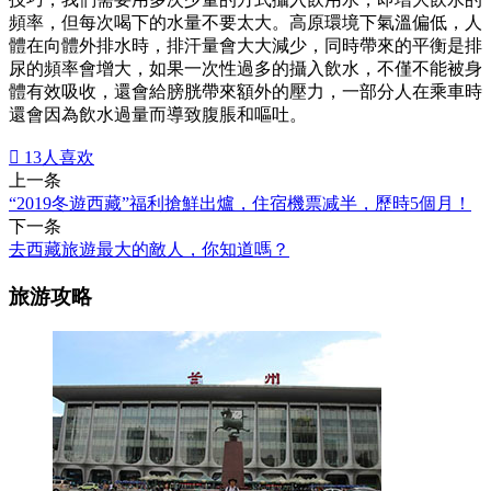
頻率，但每次喝下的水量不要太大。高原環境下氣溫偏低，人
體在向體外排水時，排汗量會大大減少，同時帶來的平衡是排
尿的頻率會增大，如果一次性過多的攝入飲水，不僅不能被身
體有效吸收，還會給膀胱帶來額外的壓力，一部分人在乘車時
還會因為飲水過量而導致腹脹和嘔吐。

13
人喜欢
上一条
“2019冬遊西藏”福利搶鮮出爐，住宿機票减半，歷時5個月！
下一条
去西藏旅遊最大的敵人，你知道嗎？
旅游攻略