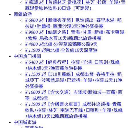
¥ 面議 起
【首飛林芝 赏桃花】林芝+拉薩+羊湖+青
藏观赏铁路软卧10日遊（可定製）
新疆旅游
¥ 6980 起
【新疆杏花節】臥進飛出+賽里木湖+那
拉提+吐爾根+圖開沙漠8天7晚外賓拼團
¥ 9980 起
【絲綢之路】青海+甘肅+新疆+茶卡鹽湖
+敦煌+烏魯木齊10天9晚西北旅遊拼團
¥ 4980 起
北疆·沙漠草原獨庫公路9天
¥ 11980 起
南北疆·全景線16天深度遊
中国热门拼团
¥ 6480 起
【經典行程】拉薩+羊湖+日喀则+珠峰
+納木錯8天7晚西藏旅遊拼團
¥ 11580 起
【318川藏線】成都出發+香格里拉+稻
城亞丁+波密然烏湖+巴鬆措+羊湖+拉薩12天11晚
外賓拼團
¥ 16800 起
【含大交通】吉隆坡/新加坡—西藏+西
寧+成都9天
¥ 11980 起
【含機票火車票】成都往返飛機+青藏
軟臥+拉薩+林芝+南迦巴瓦峰+日喀则+羊湖+珠峰
+納木錯13天12晚西藏旅遊拼團
中国城市游