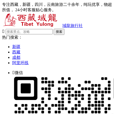
专注西藏，新疆，四川，云南旅游二十余年，纯玩优享，物超
所值， 24小时客服贴心服务。
域龍旅行社

搜索
热门搜索：
新疆
西藏
成都
阿里环线

微信