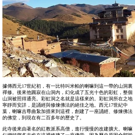
據傳西元17世紀初，有一比特叫米帕的喇嘛到這一帶的山洞裏
禪修。後來他圓寂在山洞內，幻化成了五光十色的彩虹，整個
山洞被照得通亮。彩虹洞之名就是這樣來的。彩虹洞所在之地
寧靜而安詳，是誦經與修煉佛法的絕佳之地。西元17世紀中
葉，喇嘛吉尊曲紮加措來到這裡，創建了一座誦經、修煉佛法
的佛堂，到現在有二百多年的歷史了。
此寺後來由著名的紅教派系高僧，進行慢慢的改建擴大。喇嘛