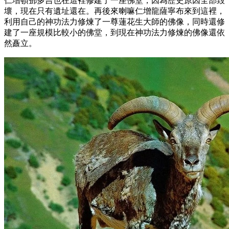
仁增頓鄧多吉也在這裡修建了一座佛堂，因為歷史原因全部毀
壞，現在只有遺址還在。再後來喇嘛仁增龍薩寧布來到這裡，
利用自己的神功法力修煉了一尊蓮花生大師的佛像，同時還修
建了一座規模比較小的佛堂，到現在神功法力修煉的佛像還依
然矗立。