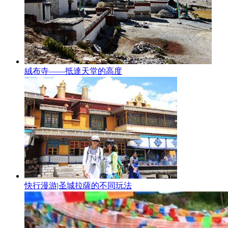
絨布寺——抵達天堂的高度
快行漫游|圣城拉薩的不同玩法