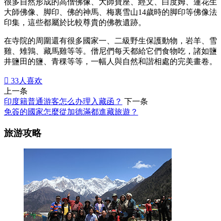
很多自然形成的高僧佛像、大師寶座、經文、白度姆、蓮花生
大師佛像、脚印、佛的神馬、梅裏雪山14歲時的脚印等佛像法
印集，這些都屬於比較尊貴的佛教遺跡。
在寺院的周圍還有很多國家一、二級野生保護動物，岩羊、雪
雞、雉鶉、藏馬雞等等。僧尼們每天都給它們食物吃，諸如鹽
井鹽田的鹽、青稞等等，一幅人與自然和諧相處的完美畫卷。

33
人喜欢
上一条
印度籍普通游客怎么办理入藏函？
下一条
免簽的國家怎麼從加德滿都進藏旅遊？
旅游攻略