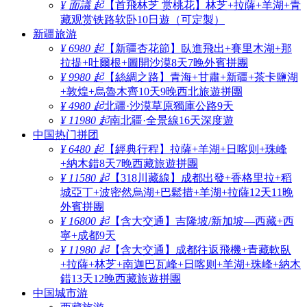
¥ 面議 起
【首飛林芝 赏桃花】林芝+拉薩+羊湖+青
藏观赏铁路软卧10日遊（可定製）
新疆旅游
¥ 6980 起
【新疆杏花節】臥進飛出+賽里木湖+那
拉提+吐爾根+圖開沙漠8天7晚外賓拼團
¥ 9980 起
【絲綢之路】青海+甘肅+新疆+茶卡鹽湖
+敦煌+烏魯木齊10天9晚西北旅遊拼團
¥ 4980 起
北疆·沙漠草原獨庫公路9天
¥ 11980 起
南北疆·全景線16天深度遊
中国热门拼团
¥ 6480 起
【經典行程】拉薩+羊湖+日喀则+珠峰
+納木錯8天7晚西藏旅遊拼團
¥ 11580 起
【318川藏線】成都出發+香格里拉+稻
城亞丁+波密然烏湖+巴鬆措+羊湖+拉薩12天11晚
外賓拼團
¥ 16800 起
【含大交通】吉隆坡/新加坡—西藏+西
寧+成都9天
¥ 11980 起
【含大交通】成都往返飛機+青藏軟臥
+拉薩+林芝+南迦巴瓦峰+日喀则+羊湖+珠峰+納木
錯13天12晚西藏旅遊拼團
中国城市游