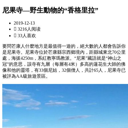
尼果寺—野生動物的“香格里拉”
2019-12-13

3216人阅读

33人喜欢
要問芒康人什麼地方是最值得一遊的，絕大數的人都會告訴你
是尼果寺。尼果寺位於芒康縣宗西鄉境內，距縣城東北70公里
處，海拔4250m，系紅教寧瑪教派。“尼果”藏語就是“神山之
冠”的意思，該寺有九層（每層有4米）多高的蓮花生大師的佛
像和他的靈塔，有33個尼姑，32個僧人，共計65人，尼果寺已
被評為AA級旅遊景區。