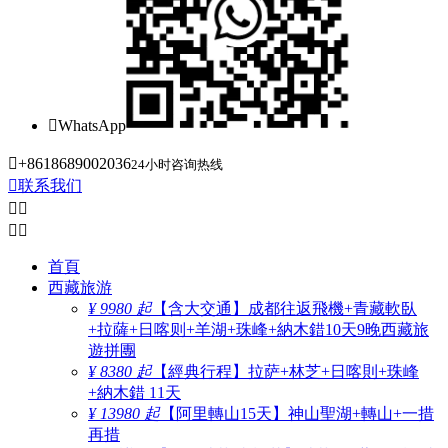

WhatsApp

+8618689002036
24小时咨询热线

联系我们




首頁
西藏旅游
¥ 9980 起
【含大交通】成都往返飛機+青藏軟臥
+拉薩+日喀则+羊湖+珠峰+納木錯10天9晚西藏旅
遊拼團
¥ 8380 起
【經典行程】拉萨+林芝+日喀則+珠峰
+納木錯 11天
¥ 13980 起
【阿里轉山15天】神山聖湖+轉山+一措
再措