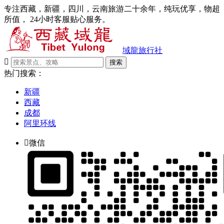
专注西藏，新疆，四川，云南旅游二十余年，纯玩优享，物超
所值， 24小时客服贴心服务。
域龍旅行社

搜索
热门搜索：
新疆
西藏
成都
阿里环线

微信