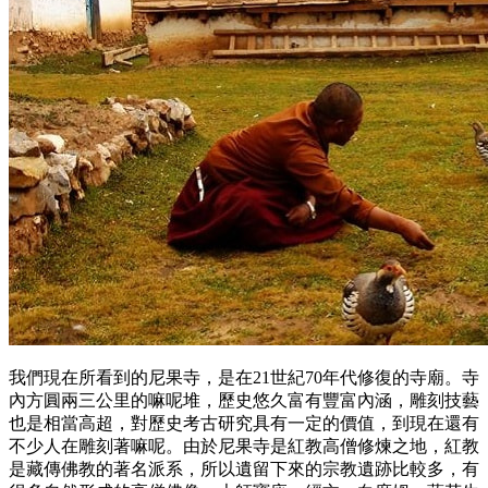
我們現在所看到的尼果寺，是在21世紀70年代修復的寺廟。寺
內方圓兩三公里的嘛呢堆，歷史悠久富有豐富內涵，雕刻技藝
也是相當高超，對歷史考古研究具有一定的價值，到現在還有
不少人在雕刻著嘛呢。由於尼果寺是紅教高僧修煉之地，紅教
是藏傳佛教的著名派系，所以遺留下來的宗教遺跡比較多，有