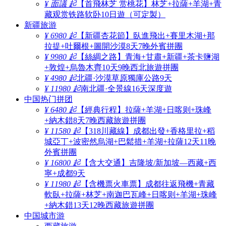
¥ 面議 起
【首飛林芝 赏桃花】林芝+拉薩+羊湖+青
藏观赏铁路软卧10日遊（可定製）
新疆旅游
¥ 6980 起
【新疆杏花節】臥進飛出+賽里木湖+那
拉提+吐爾根+圖開沙漠8天7晚外賓拼團
¥ 9980 起
【絲綢之路】青海+甘肅+新疆+茶卡鹽湖
+敦煌+烏魯木齊10天9晚西北旅遊拼團
¥ 4980 起
北疆·沙漠草原獨庫公路9天
¥ 11980 起
南北疆·全景線16天深度遊
中国热门拼团
¥ 6480 起
【經典行程】拉薩+羊湖+日喀则+珠峰
+納木錯8天7晚西藏旅遊拼團
¥ 11580 起
【318川藏線】成都出發+香格里拉+稻
城亞丁+波密然烏湖+巴鬆措+羊湖+拉薩12天11晚
外賓拼團
¥ 16800 起
【含大交通】吉隆坡/新加坡—西藏+西
寧+成都9天
¥ 11980 起
【含機票火車票】成都往返飛機+青藏
軟臥+拉薩+林芝+南迦巴瓦峰+日喀则+羊湖+珠峰
+納木錯13天12晚西藏旅遊拼團
中国城市游