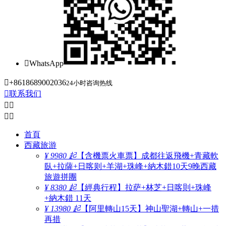

WhatsApp

+8618689002036
24小时咨询热线

联系我们




首頁
西藏旅游
¥ 9980 起
【含機票火車票】成都往返飛機+青藏軟
臥+拉薩+日喀则+羊湖+珠峰+納木錯10天9晚西藏
旅遊拼團
¥ 8380 起
【經典行程】拉萨+林芝+日喀則+珠峰
+納木錯 11天
¥ 13980 起
【阿里轉山15天】神山聖湖+轉山+一措
再措