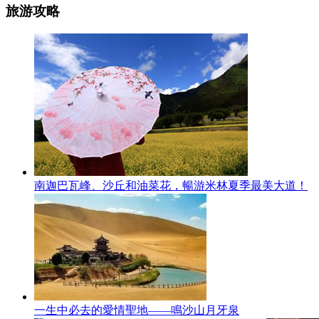
旅游攻略
南迦巴瓦峰、沙丘和油菜花，暢游米林夏季最美大道！
一生中必去的愛情聖地——鳴沙山月牙泉