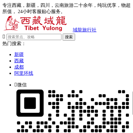
专注西藏，新疆，四川，云南旅游二十余年，纯玩优享，物超
所值， 24小时客服贴心服务。
域龍旅行社

搜索
热门搜索：
新疆
西藏
成都
阿里环线

微信