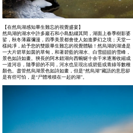
【在然烏湖感知畢生難忘的視覺盛宴】
然烏湖的湖水中許多巖石和小島點綴其間，湖面上春季樹影婆
娑，秋冬薄霧彌漫，四季美景都會使人如進夢幻之境；天堂一
樣純凈，給予您的雙眼畢生難忘的視覺體驗！然烏湖的湖邊是
一大片碧草如茵的草甸，和著碧藍的湖水、白雪皚皚的雪峰，
景色如詩如畫。狹長的阿木錯湖向西蜿蜒十余千米逐漸收縮成
一道河谷，隨季節的不同，河水也呈現出或碧藍或青綠等數種
顏色。盡管然烏湖景色如詩如畫，但是“然烏湖”藏語的意思卻
是有些可怕，是“尸體堆積在一起的湖”。