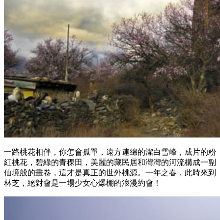
一路桃花相伴，你怎會孤單，遠方連綿的潔白雪峰，成片的粉
紅桃花，碧綠的青稞田，美麗的藏民居和灣灣的河流構成一副
仙境般的畫卷，這才是真正的世外桃源。一年之春，此時來到
林芝，絕對會是一場少女心爆棚的浪漫約會！