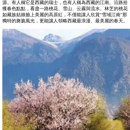
源。有人稱它是西藏的瑞士，也有人稱為西藏的江南。沿路拾
獲春色點點，看盡一路桃花、雪山、云霧與流水。林芝的桃花
如藏族姑娘臉上美麗的高原紅，不僅能讓人欣賞“雪域江南”那
獨特的旖旎風光，更能讓人領略西藏最浪漫、最美麗的春天。