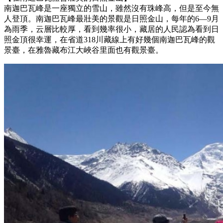
南迦巴瓦峰是一座獨立的雪山，雖然沒有珠峰高，但是至今無
人登頂。南迦巴瓦峰最壯美的景觀是日照金山，每年的6—9月
為雨季，云層比較厚，看到幾率很小，藏居的人民認為看到日
照金頂很幸運，在省道318川藏線上有好幾個南迦巴瓦峰的觀
景臺，在雅魯藏布江大峽谷里面也有觀景臺。