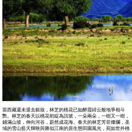
當西藏還未退去銀妝，林芝的桃花已如醉霞緋云般地爭相斗
艷。林芝的春天以桃花初綻為訊號，一朵兩朵，一樹又一樹，
鋪滿山坡，伸向河谷，蔚然成花海。春天的林芝芳菲燦爛，圣
域的雪山藍天輝映與勝似江南的原生態田園風光，宛如世外桃