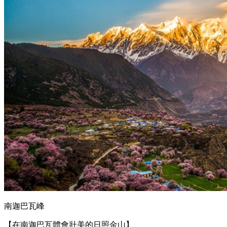
南迦巴瓦峰
【在南迦巴瓦體會壯美的日照金山】