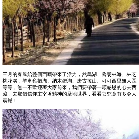
三月的春風給整個西藏帶來了活力，然烏湖、魯朗林海、林芝
桃花溝，羊卓雍措湖、納木錯湖、唐古拉山、可可西里無人區
等等，無一不歡迎著大家前來，我們要帶著一顆感恩的心去西
藏，去那個信仰主宰著精神的圣地世界，看看它究竟有多令人
震撼！