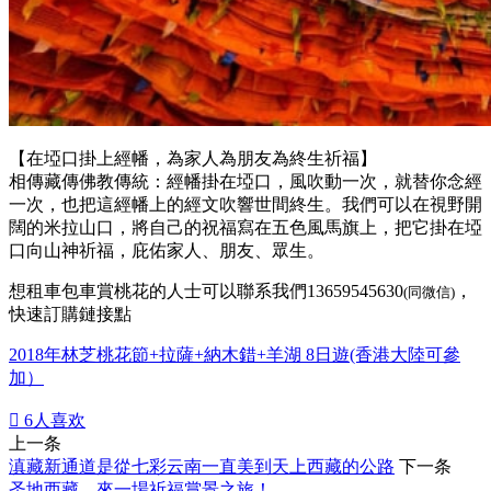
【在埡口掛上經幡，為家人為朋友為終生祈福】
相傳藏傳佛教傳統：經幡掛在埡口，風吹動一次，就替你念經
一次，也把這經幡上的經文吹響世間終生。我們可以在視野開
闊的米拉山口，將自己的祝福寫在五色風馬旗上，把它掛在埡
口向山神祈福，庇佑家人、朋友、眾生。
想租車包車賞桃花的人士可以聯系我們13659545630
，
(同微信)
快速訂購鏈接點
2018年林芝桃花節+拉薩+納木錯+羊湖 8日遊(香港大陸可參
加）

6
人喜欢
上一条
滇藏新通道是從七彩云南一直美到天上西藏的公路
下一条
圣地西藏，來一場祈福賞景之旅！