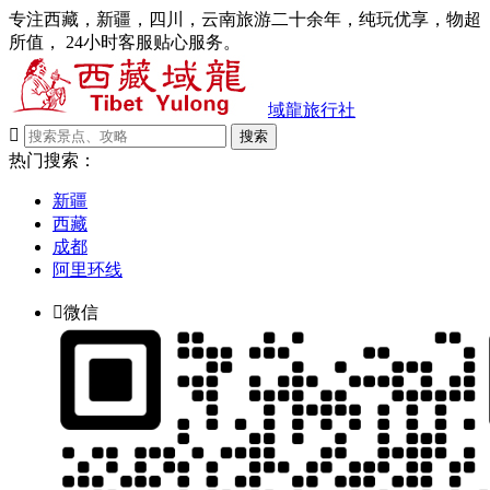
专注西藏，新疆，四川，云南旅游二十余年，纯玩优享，物超
所值， 24小时客服贴心服务。
域龍旅行社

搜索
热门搜索：
新疆
西藏
成都
阿里环线

微信