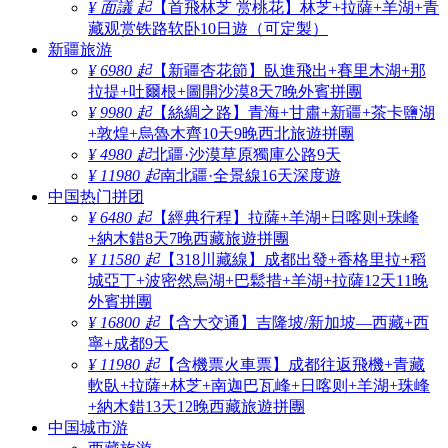
¥ 面議 起
【首飛林芝 赏桃花】林芝+拉薩+羊湖+青
藏观赏铁路软卧10日遊（可定製）
新疆旅游
¥ 6980 起
【新疆杏花節】臥進飛出+賽里木湖+那
拉提+吐爾根+圖開沙漠8天7晚外賓拼團
¥ 9980 起
【絲綢之路】青海+甘肅+新疆+茶卡鹽湖
+敦煌+烏魯木齊10天9晚西北旅遊拼團
¥ 4980 起
北疆·沙漠草原獨庫公路9天
¥ 11980 起
南北疆·全景線16天深度遊
中国热门拼团
¥ 6480 起
【經典行程】拉薩+羊湖+日喀则+珠峰
+納木錯8天7晚西藏旅遊拼團
¥ 11580 起
【318川藏線】成都出發+香格里拉+稻
城亞丁+波密然烏湖+巴鬆措+羊湖+拉薩12天11晚
外賓拼團
¥ 16800 起
【含大交通】吉隆坡/新加坡—西藏+西
寧+成都9天
¥ 11980 起
【含機票火車票】成都往返飛機+青藏
軟臥+拉薩+林芝+南迦巴瓦峰+日喀则+羊湖+珠峰
+納木錯13天12晚西藏旅遊拼團
中国城市游