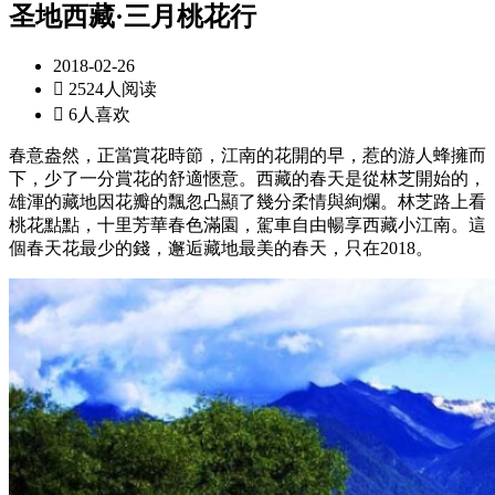
圣地西藏·三月桃花行
2018-02-26

2524人阅读

6人喜欢
春意盎然，正當賞花時節，江南的花開的早，惹的游人蜂擁而
下，少了一分賞花的舒適愜意。西藏的春天是從林芝開始的，
雄渾的藏地因花瓣的飄忽凸顯了幾分柔情與絢爛。林芝路上看
桃花點點，十里芳華春色滿園，駕車自由暢享西藏小江南。這
個春天花最少的錢，邂逅藏地最美的春天，只在2018。