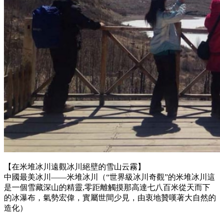
【在米堆冰川遠觀冰川絕壁的雪山云霧】
中國最美冰川——米堆冰川（“世界級冰川奇觀”的米堆冰川這
是一個雪藏深山的精靈,零距離觸摸那高達七八百米從天而下
的冰瀑布，氣勢宏偉，實屬世間少見，由衷地贊嘆著大自然的
造化）