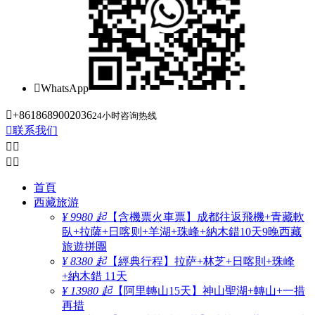

WhatsApp

+8618689002036
24小时咨询热线

联系我们




首頁
西藏旅游
¥ 9980 起
【含機票火車票】成都往返飛機+青藏軟
臥+拉薩+日喀则+羊湖+珠峰+納木錯10天9晚西藏
旅遊拼團
¥ 8380 起
【經典行程】拉萨+林芝+日喀則+珠峰
+納木錯 11天
¥ 13980 起
【阿里轉山15天】神山聖湖+轉山+一措
再措