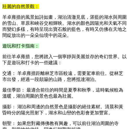
壯麗的自然景觀：
羊卓雍措的風景如詩如畫，湖泊清澈見底，湛藍的湖水與周圍
的雪山、草原和峽谷交相輝映。湖水的顏色因陽光和天氣不同
而變幻多樣，有時呈現出寶石般的藍色，有時又仿佛在天地之
間綻放出的一朵朵仙境中的花朵。
遊玩和打卡指南：
前往羊卓雍措，您將踏入一個寧靜與美麗並存的奇幻世界。以
下是遊玩和打卡的一些建議：
交通： 羊卓雍措距離林芝市區較遠，需要駕車前往。從林芝
市出發，經過一段顛簸的山路，您將抵達湖泊。
最佳季節： 最適合前往的時間是夏季和秋季，這時氣候較為
溫暖，湖泊周圍的景色也最為壯麗。
攝影： 湖泊和周邊的自然景色是攝影的絕佳素材。清晨和黃
昏時分的陽光照射下，湖水和山巒的色彩會更加豐富。
朝聖： 如果您對藏傳佛教有興趣，可以前往湖泊周圍的寺