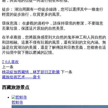
廟，與當地的信徒一同進行朝聖和祈禱。
徒步： 湖泊周圍有一些徒步線路，您可以選擇其中一條進行
輕度的徒步旅行，欣賞更多的風景。
環保意識： 在參觀的過程中，請保持環境的整潔，不要隨意
丟棄垃圾，保護這片原始的自然美景。
在羊卓雍措，您將親身感受到大自然的鬼斧神工和人與自然的
和諧相融。這裏不僅有壯麗的風景，還有深刻的文化內涵。無
論是欣賞湖泊的美麗，還是了解傳說和宗教意義，您都會在這
片仙境中留下難以磨滅的記憶。

0
人喜欢
上一条
桃花綻放西藏情，林芝節日正歡騰
下一条
藏族绘画艺术——唐卡
西藏旅游景点
哲蚌寺