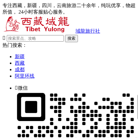
专注西藏，新疆，四川，云南旅游二十余年，纯玩优享，物超
所值， 24小时客服贴心服务。
域龍旅行社

搜索
热门搜索：
新疆
西藏
成都
阿里环线

微信