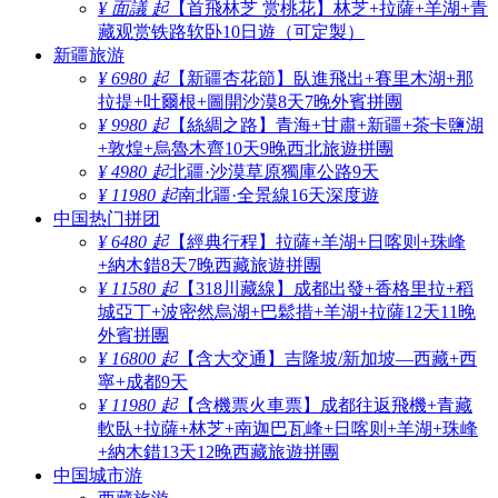
¥ 面議 起
【首飛林芝 赏桃花】林芝+拉薩+羊湖+青
藏观赏铁路软卧10日遊（可定製）
新疆旅游
¥ 6980 起
【新疆杏花節】臥進飛出+賽里木湖+那
拉提+吐爾根+圖開沙漠8天7晚外賓拼團
¥ 9980 起
【絲綢之路】青海+甘肅+新疆+茶卡鹽湖
+敦煌+烏魯木齊10天9晚西北旅遊拼團
¥ 4980 起
北疆·沙漠草原獨庫公路9天
¥ 11980 起
南北疆·全景線16天深度遊
中国热门拼团
¥ 6480 起
【經典行程】拉薩+羊湖+日喀则+珠峰
+納木錯8天7晚西藏旅遊拼團
¥ 11580 起
【318川藏線】成都出發+香格里拉+稻
城亞丁+波密然烏湖+巴鬆措+羊湖+拉薩12天11晚
外賓拼團
¥ 16800 起
【含大交通】吉隆坡/新加坡—西藏+西
寧+成都9天
¥ 11980 起
【含機票火車票】成都往返飛機+青藏
軟臥+拉薩+林芝+南迦巴瓦峰+日喀则+羊湖+珠峰
+納木錯13天12晚西藏旅遊拼團
中国城市游