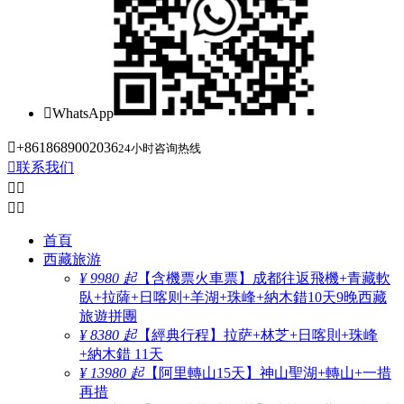

WhatsApp

+8618689002036
24小时咨询热线

联系我们




首頁
西藏旅游
¥ 9980 起
【含機票火車票】成都往返飛機+青藏軟
臥+拉薩+日喀则+羊湖+珠峰+納木錯10天9晚西藏
旅遊拼團
¥ 8380 起
【經典行程】拉萨+林芝+日喀則+珠峰
+納木錯 11天
¥ 13980 起
【阿里轉山15天】神山聖湖+轉山+一措
再措