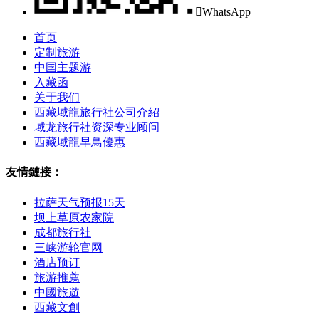

WhatsApp
首页
定制旅游
中国主题游
入藏函
关于我们
西藏域龍旅行社公司介紹
域龙旅行社资深专业顾问
西藏域龍早鳥優惠
友情鏈接：
拉萨天气预报15天
坝上草原农家院
成都旅行社
三峡游轮官网
酒店预订
旅游推薦
中國旅遊
西藏文創