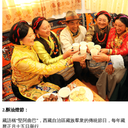
2.酥油燈節：
藏語稱“堅阿曲巴”，西藏自治區藏族羣衆的傳統節日，每年藏
曆正月十五日舉行