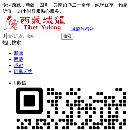
专注西藏，新疆，四川，云南旅游二十余年，纯玩优享，物超
所值， 24小时客服贴心服务。
域龍旅行社

搜索
热门搜索：
新疆
西藏
成都
阿里环线

微信