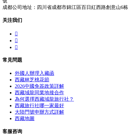
號
成都公司地址：四川省成都市錦江區百日紅西路創意山6栋
关注我们



常見問題
外國人辦理入藏函
西藏林芝桃花節
2026中國免簽政策詳解
西藏域龍同業地接合作
為何選擇西藏域龍旅行社？
西藏旅行社哪一家最好
大陸門號申辦方式詳解
西藏地圖
客服咨询