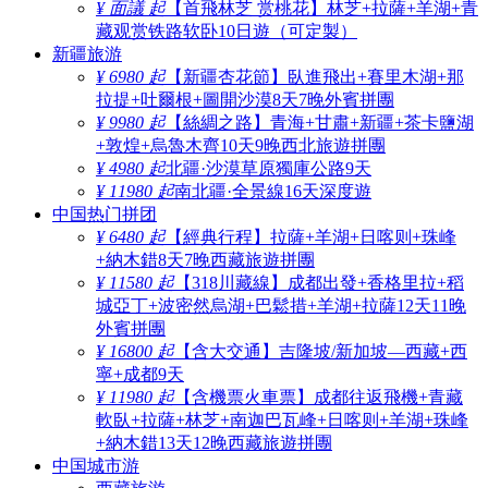
¥ 面議 起
【首飛林芝 赏桃花】林芝+拉薩+羊湖+青
藏观赏铁路软卧10日遊（可定製）
新疆旅游
¥ 6980 起
【新疆杏花節】臥進飛出+賽里木湖+那
拉提+吐爾根+圖開沙漠8天7晚外賓拼團
¥ 9980 起
【絲綢之路】青海+甘肅+新疆+茶卡鹽湖
+敦煌+烏魯木齊10天9晚西北旅遊拼團
¥ 4980 起
北疆·沙漠草原獨庫公路9天
¥ 11980 起
南北疆·全景線16天深度遊
中国热门拼团
¥ 6480 起
【經典行程】拉薩+羊湖+日喀则+珠峰
+納木錯8天7晚西藏旅遊拼團
¥ 11580 起
【318川藏線】成都出發+香格里拉+稻
城亞丁+波密然烏湖+巴鬆措+羊湖+拉薩12天11晚
外賓拼團
¥ 16800 起
【含大交通】吉隆坡/新加坡—西藏+西
寧+成都9天
¥ 11980 起
【含機票火車票】成都往返飛機+青藏
軟臥+拉薩+林芝+南迦巴瓦峰+日喀则+羊湖+珠峰
+納木錯13天12晚西藏旅遊拼團
中国城市游