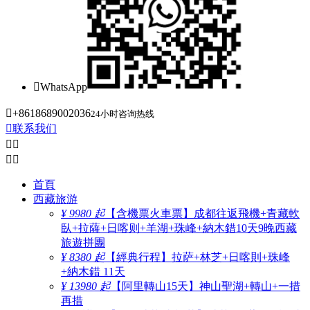

WhatsApp

+8618689002036
24小时咨询热线

联系我们




首頁
西藏旅游
¥ 9980 起
【含機票火車票】成都往返飛機+青藏軟
臥+拉薩+日喀则+羊湖+珠峰+納木錯10天9晚西藏
旅遊拼團
¥ 8380 起
【經典行程】拉萨+林芝+日喀則+珠峰
+納木錯 11天
¥ 13980 起
【阿里轉山15天】神山聖湖+轉山+一措
再措