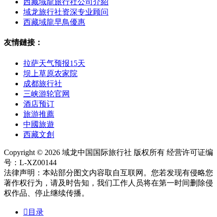
西藏域龍旅行社公司介紹
域龙旅行社资深专业顾问
西藏域龍早鳥優惠
友情鏈接：
拉萨天气预报15天
坝上草原农家院
成都旅行社
三峡游轮官网
酒店预订
旅游推薦
中國旅遊
西藏文創
Copyright © 2026 域龙中国国际旅行社 版权所有 经营许可证编
号：L-XZ00144
法律声明：本站部分图文内容取自互联网。您若发现有侵略您
著作权行为，请及时告知，我们工作人员将在第一时间删除侵
权作品、停止继续传播。

目录