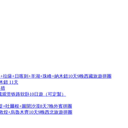
拉薩+日喀则+羊湖+珠峰+納木錯10天9晚西藏旅遊拼團
錯 11天
再措
藏观赏铁路软卧10日遊（可定製）
提+吐爾根+圖開沙漠8天7晚外賓拼團
敦煌+烏魯木齊10天9晚西北旅遊拼團