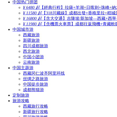
中国热门拼团
¥ 6480 起
【經典行程】拉薩+羊湖+日喀则+珠峰+納
¥ 11580 起
【318川藏線】成都出發+香格里拉+稻城
¥ 16800 起
【含大交通】吉隆坡/新加坡—西藏+西寧
¥ 11980 起
【含機票火車票】成都往返飛機+青藏軟臥
中国城市游
西藏旅游
新疆旅游
四川成都旅游
西北旅游
中国小团游
云南旅游
中国主题游
西藏冈仁波齐阿里环线
丝绸之路旅游
中国徒步旅游
成都熊猫游
定制旅游
旅游攻略
西藏旅行攻略
新疆旅行攻略