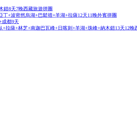
木錯8天7晚西藏旅遊拼團
亞丁+波密然烏湖+巴鬆措+羊湖+拉薩12天11晚外賓拼團
+成都9天
+拉薩+林芝+南迦巴瓦峰+日喀则+羊湖+珠峰+納木錯13天12