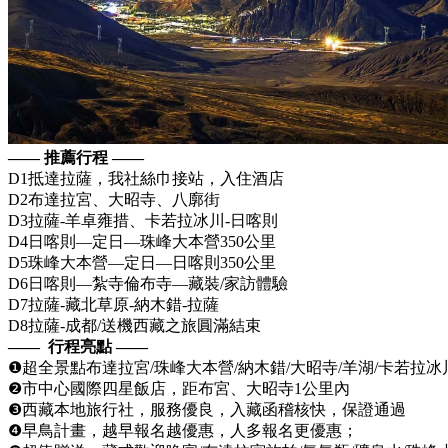
—— 推薦行程
——
D1抵達拉薩，我社絲巾接站，入住酒店
D2布達拉宮、大昭寺、八廓街
D3拉薩-羊卓雍措、卡若拉冰川-日喀則
D4日喀則—定日—珠峰大本營350公里
D5珠峰大本營—定日—日喀則350公里
D6日喀則—紮寺倫布寺—藏裝/家訪體驗
D7拉薩-藏北草原-納木錯-拉薩
D8拉薩-成都/送機西藏之旅圓滿結束
—— 行程亮點 ——
❶超全景點布達拉宮/珠峰大本營/納木錯/大昭寺/羊湖/卡若拉冰
❷市中心國際四星飯店，距布宮、大昭寺1公里內
❸西藏本地旅行社，服務優良，入藏函稽核快，保證通過
❹早鳥計畫，越早報名越優惠，人多報名更優惠；