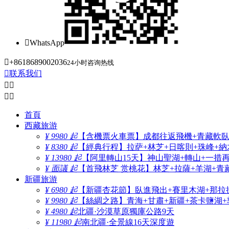

WhatsApp

+8618689002036
24小时咨询热线

联系我们




首頁
西藏旅游
¥ 9980 起
【含機票火車票】成都往返飛機+青藏軟臥+
¥ 8380 起
【經典行程】拉萨+林芝+日喀則+珠峰+納木
¥ 13980 起
【阿里轉山15天】神山聖湖+轉山+一措
¥ 面議 起
【首飛林芝 赏桃花】林芝+拉薩+羊湖+青
新疆旅游
¥ 6980 起
【新疆杏花節】臥進飛出+賽里木湖+那拉
¥ 9980 起
【絲綢之路】青海+甘肅+新疆+茶卡鹽湖+
¥ 4980 起
北疆·沙漠草原獨庫公路9天
¥ 11980 起
南北疆·全景線16天深度遊