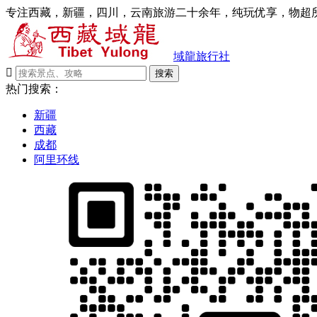
专注西藏，新疆，四川，云南旅游二十余年，纯玩优享，物超所
域龍旅行社

搜索
热门搜索：
新疆
西藏
成都
阿里环线