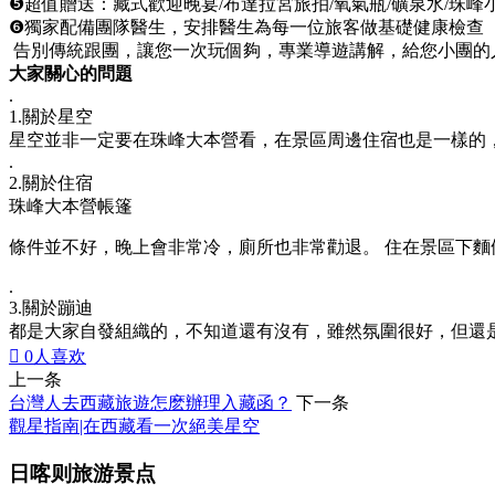
❺超值贈送：藏式歡迎晚宴/布達拉宮旅拍/氧氣瓶/礦泉水/珠峰
❻獨家配備團隊醫生，安排醫生為每一位旅客做基礎健康檢查
告別傳統跟團，讓您一次玩個夠，專業導遊講解，給您小團的
大家關心的問題
.
1.關於星空
星空並非一定要在珠峰大本營看，在景區周邊住宿也是一樣的
.
2.關於住宿
珠峰大本營帳篷
️條件並不好，晚上會非常冷，廁所也非常勸退。 住在景區下
.
3.關於蹦迪
都是大家自發組織的，不知道還有沒有，雖然氛圍很好，但還

0
人喜欢
上一条
台灣人去西藏旅遊怎麽辦理入藏函？
下一条
觀星指南|在西藏看一次絕美星空
日喀则旅游景点