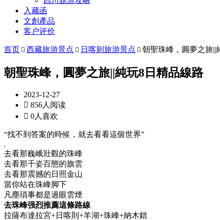
四川旅游攻略
入藏函
文創產品
客户评价
首页
西藏旅游景点
日喀则旅游景点
朝聖珠峰，圓夢之旅||



朝聖珠峰，圓夢之旅||純玩8日精品線路
2023-12-27

856人阅读

0人喜欢
“找不到答案的時候，就去看看這個世界”
.
去看那巍峨壯觀的珠峰
去看那千姿百態的旗雲
去看那震撼的日照金山
當你站在珠峰脚下
凡塵瑣事都是過眼雲煙
去珠峰强烈推薦這條路線
拉薩布達拉宮+日喀則+羊湖+珠峰+納木錯