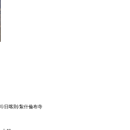
川/日喀則/紮什倫布寺