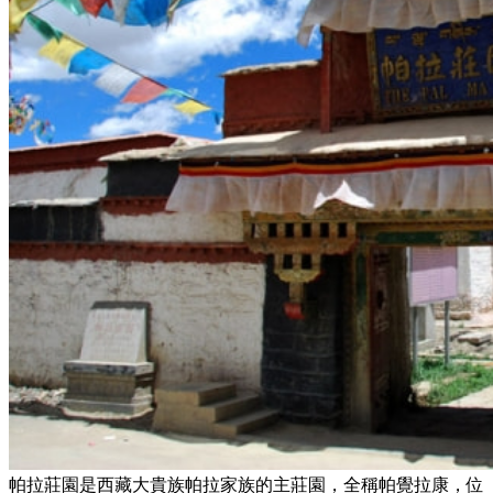
帕拉莊園是西藏大貴族帕拉家族的主莊園，全稱帕覺拉康，位