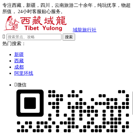
专注西藏，新疆，四川，云南旅游二十余年，纯玩优享，物超
所值， 24小时客服贴心服务。
域龍旅行社

搜索
热门搜索：
新疆
西藏
成都
阿里环线

微信