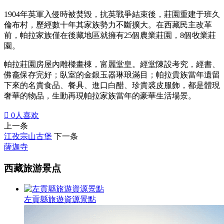
1904年英軍入侵時被焚毀，抗英戰爭結束後，莊園重建于班久
倫布村，歷經數十年其家族勢力不斷擴大。在西藏民主改革
前，帕拉家族僅在後藏地區就擁有25個農業莊園，8個牧業莊
園。
帕拉莊園房屋內雕樑畫棟，富麗堂皇。經堂陳設考究，經書、
佛龕保存完好；臥室的金銀玉器琳琅滿目；帕拉貴族當年遺留
下來的名貴食品、餐具、進口白醋、珍貴裘皮服飾，都是體現
奢華的物品，生動再現帕拉家族當年的豪華生活場景。

0
人喜欢
上一条
江孜宗山古堡
下一条
薩迦寺
西藏旅游景点
左貢縣旅遊資源景點