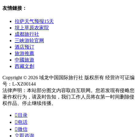
友情鏈接：
拉萨天气预报15天
坝上草原农家院
成都旅行社
三峡游轮官网
酒店预订
旅游推薦
中國旅遊
西藏文創
Copyright © 2026 域龙中国国际旅行社 版权所有 经营许可证编
号：L-XZ00144
法律声明：本站部分图文内容取自互联网。您若发现有侵略您
著作权行为，请及时告知，我们工作人员将在第一时间删除侵
权作品、停止继续传播。

目录

电话

微信
立即咨询