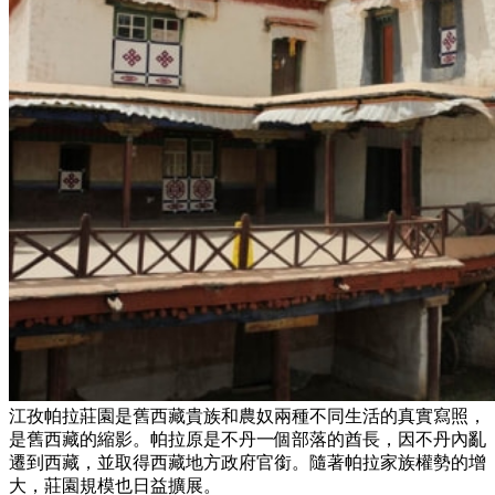
江孜帕拉莊園是舊西藏貴族和農奴兩種不同生活的真實寫照，
是舊西藏的縮影。帕拉原是不丹一個部落的酋長，因不丹內亂
遷到西藏，並取得西藏地方政府官銜。隨著帕拉家族權勢的增
大，莊園規模也日益擴展。