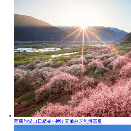
西藏旅游11日精品小團✈直飛林芝無懼高反