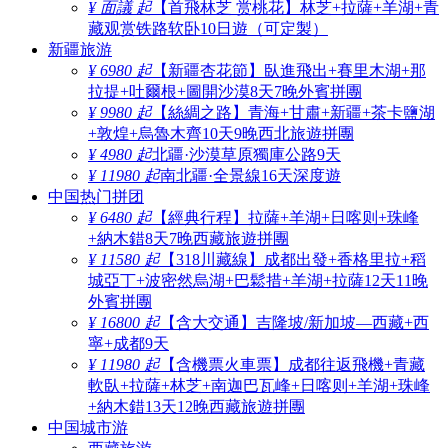
¥ 面議 起
【首飛林芝 赏桃花】林芝+拉薩+羊湖+青
藏观赏铁路软卧10日遊（可定製）
新疆旅游
¥ 6980 起
【新疆杏花節】臥進飛出+賽里木湖+那
拉提+吐爾根+圖開沙漠8天7晚外賓拼團
¥ 9980 起
【絲綢之路】青海+甘肅+新疆+茶卡鹽湖
+敦煌+烏魯木齊10天9晚西北旅遊拼團
¥ 4980 起
北疆·沙漠草原獨庫公路9天
¥ 11980 起
南北疆·全景線16天深度遊
中国热门拼团
¥ 6480 起
【經典行程】拉薩+羊湖+日喀则+珠峰
+納木錯8天7晚西藏旅遊拼團
¥ 11580 起
【318川藏線】成都出發+香格里拉+稻
城亞丁+波密然烏湖+巴鬆措+羊湖+拉薩12天11晚
外賓拼團
¥ 16800 起
【含大交通】吉隆坡/新加坡—西藏+西
寧+成都9天
¥ 11980 起
【含機票火車票】成都往返飛機+青藏
軟臥+拉薩+林芝+南迦巴瓦峰+日喀则+羊湖+珠峰
+納木錯13天12晚西藏旅遊拼團
中国城市游