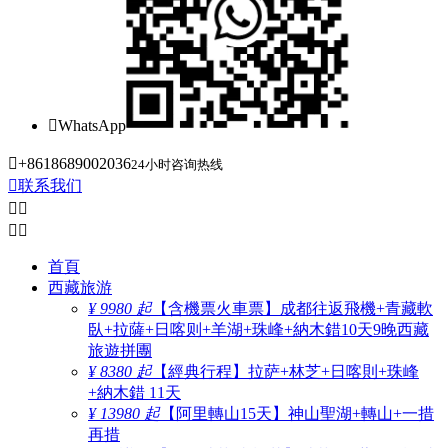

WhatsApp

+8618689002036
24小时咨询热线

联系我们




首頁
西藏旅游
¥ 9980 起
【含機票火車票】成都往返飛機+青藏軟
臥+拉薩+日喀则+羊湖+珠峰+納木錯10天9晚西藏
旅遊拼團
¥ 8380 起
【經典行程】拉萨+林芝+日喀則+珠峰
+納木錯 11天
¥ 13980 起
【阿里轉山15天】神山聖湖+轉山+一措
再措