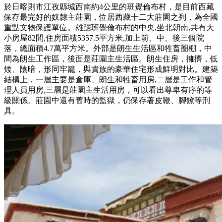
於日喀則市江孜縣城西南約4公里的班覺倫布村，是目前西藏
保存最完好的奴隸主莊園，位居西藏十二大莊園之列，為全國
重點文物保護單位。雄踞班覺倫布村的中央,坐北朝南,共有大
小房屋82間,住房面積5357.5平方米,加上前、中、後三個院
落，總面積4.7萬平方米。外部是朗生生活區和牲畜圈棚，中
間為朗生工作區，後面是莊園主生活區。朗生住房，擁擠，低
矮、陰暗，形同牢籠，與貴族的豪華住宅形成鮮明對比。建築
結構上，一層主要是倉庫、朗生和牲畜用房,二層是工作和管
理人員用房,三層是莊園主生活用房，可以看出尊卑有序的等
級關係。莊園中還有舊時的監獄，仍保存著皮鞭、腳鐐等刑
具。