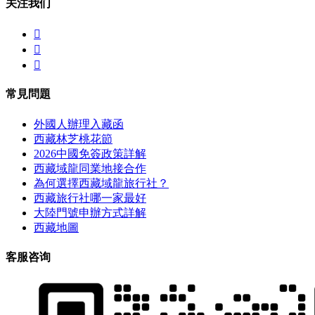
关注我们



常見問題
外國人辦理入藏函
西藏林芝桃花節
2026中國免簽政策詳解
西藏域龍同業地接合作
為何選擇西藏域龍旅行社？
西藏旅行社哪一家最好
大陸門號申辦方式詳解
西藏地圖
客服咨询