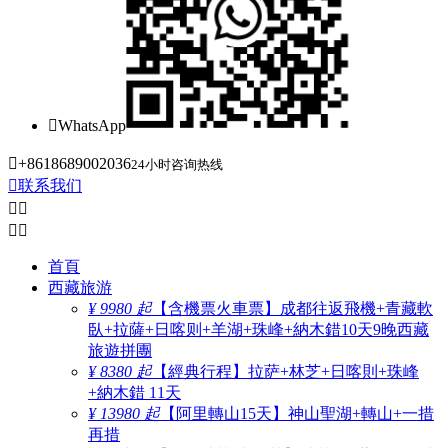

WhatsApp

+8618689002036
24小时咨询热线

联系我们




首頁
西藏旅游
¥ 9980 起
【含機票火車票】成都往返飛機+青藏軟
臥+拉薩+日喀则+羊湖+珠峰+納木錯10天9晚西藏
旅遊拼團
¥ 8380 起
【經典行程】拉萨+林芝+日喀則+珠峰
+納木錯 11天
¥ 13980 起
【阿里轉山15天】神山聖湖+轉山+一措
再措