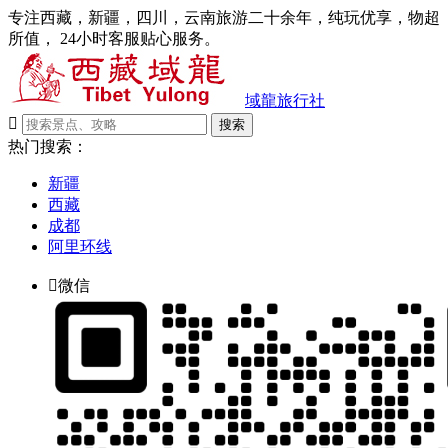
专注西藏，新疆，四川，云南旅游二十余年，纯玩优享，物超
所值， 24小时客服贴心服务。
域龍旅行社

搜索
热门搜索：
新疆
西藏
成都
阿里环线

微信