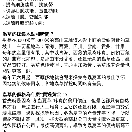
2.提高細胞能量、抗疲勞
3.調節心臟功能、造血功能
4.調節肝臟、腎臟功能
5.調節呼吸繫統功能
蟲草的採集地點和時間？
生長在3000米至5000米的高山草地灌木帶上面的雪線附近的草
坡上，主要產地為：青海、西藏、四川、雲南、貴州、甘肅。
每年的產量很有限，其中以青海、西藏的最為珍貴。例如西藏
的那曲市比如縣，是那曲市最著名、產量最高的蟲草產區，蟲
草品質較好。蟲草色澤黃凈，草頭更加嫩黃，蟲草腺苷含量也
相對更高一點。
每年五六月起，西藏多地就會迎來採集冬蟲夏草的最佳季節。
因地勢氣候等因素，各地蟲草採挖時間略有差異。
蟲草的價格為什麽“貴過黃金”？
首先就是因為“冬蟲夏草”珍貴的藥用價值，但是它卻只有自然
界才有，無法進行人工培育；且它的產量有限，近些年由於受
環境破壞、過度採挖等原因，冬蟲夏草的產量連年下降，所以
價格不斷走高；其次一些大型的藥材公司大量收購冬蟲夏草，
然後囤積在公司，最後高價賣出，導致冬蟲夏草的價格居高不
下。