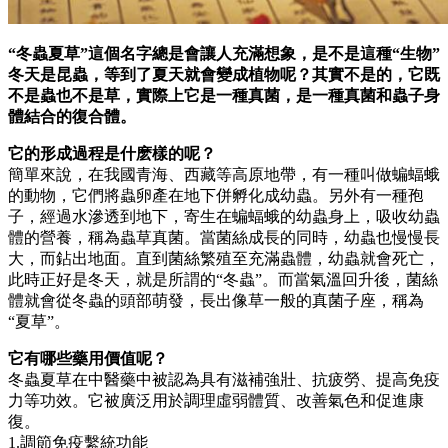
“冬蟲夏草”這個名字總是會讓人充滿想象，是不是這種“生物”
冬天是昆蟲，等到了夏天就會變成植物呢？其實不是的，它既
不是蟲也不是草，實際上它是一種真菌，是一種真菌和蟲子身
體結合的復合體。
它的形成過程是什麽樣的呢？
簡單來說，在我國青海、西藏等高原地帶，有一種叫做蝙蝠蛾
的動物，它們將蟲卵產在地下併孵化成幼蟲。另外有一種孢
子，經過水滲透到地下，寄生在蝙蝠蛾的幼蟲身上，吸收幼蟲
體的營養，稱為蟲草真菌。當菌絲成長的同時，幼蟲也慢慢長
大，而鉆出地面。直到菌絲繁殖至充滿蟲體，幼蟲就會死亡，
此時正好是冬天，就是所謂的“冬蟲”。而當氣溫回升後，菌絲
體就會從冬蟲的頭部萌發，長出像草一般的真菌子座，稱為
“夏草”。
它有哪些藥用價值呢？
冬蟲夏草在中醫藥中被認為具有滋補強壯、抗疲勞、提高免疫
力等功效。它被廣泛用於調理虛弱體質、改善氣色和促進康
復。
1.調節免疫繫統功能