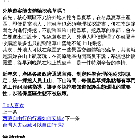
外地遊客能去體驗挖蟲草嗎？
首先，核心藏區不允許外地人挖冬蟲夏草，在冬蟲夏草主產
區，即便是當地人，挖蟲草也必須辦理採挖證書，併在指定範
圍之內進行採挖，不能跨區跨山挖蟲草。挖蟲草的季節，會在
主要進出口設卡，拒絕遊客進入，外地人即便辦理了冬蟲夏草
收購證最多也只能到達草山營地不能上山採挖。
其次，外地人可以在藏區的一些景區交錢體驗挖蟲草，其實就
是讓妳在山上趴著玩，在高原地區拋開高反不說，寒濕也比較
嚴重，從早到晚趴在地上找蟲草，是一件特別辛苦的事情。
近年來，產區各級政府通過宣傳、制定科學合理的採挖期規
定，統一採挖人員上山、下山時間，每個蟲草採集點都有專門
的工作組服務指導，讓更多採挖者知道保護生態環境的重要
性，以確保產區生態不被破壞。

0
人喜欢
上一条
西藏自由行的行程如何安排?
下一条
台灣人去西藏可以自由行嗎?