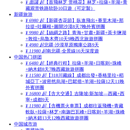
¥ 面議 起
【首飛林芝 赏桃花】林芝+拉薩+羊湖+青
藏观赏铁路软卧10日遊（可定製）
新疆旅游
¥ 6980 起
【新疆杏花節】臥進飛出+賽里木湖+那
拉提+吐爾根+圖開沙漠8天7晚外賓拼團
¥ 9980 起
【絲綢之路】青海+甘肅+新疆+茶卡鹽湖
+敦煌+烏魯木齊10天9晚西北旅遊拼團
¥ 4980 起
北疆·沙漠草原獨庫公路9天
¥ 11980 起
南北疆·全景線16天深度遊
中国热门拼团
¥ 6480 起
【經典行程】拉薩+羊湖+日喀则+珠峰
+納木錯8天7晚西藏旅遊拼團
¥ 11580 起
【318川藏線】成都出發+香格里拉+稻
城亞丁+波密然烏湖+巴鬆措+羊湖+拉薩12天11晚
外賓拼團
¥ 16800 起
【含大交通】吉隆坡/新加坡—西藏+西
寧+成都9天
¥ 11980 起
【含機票火車票】成都往返飛機+青藏
軟臥+拉薩+林芝+南迦巴瓦峰+日喀则+羊湖+珠峰
+納木錯13天12晚西藏旅遊拼團
中国城市游