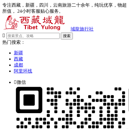
专注西藏，新疆，四川，云南旅游二十余年，纯玩优享，物超
所值， 24小时客服贴心服务。
域龍旅行社

搜索
热门搜索：
新疆
西藏
成都
阿里环线

微信