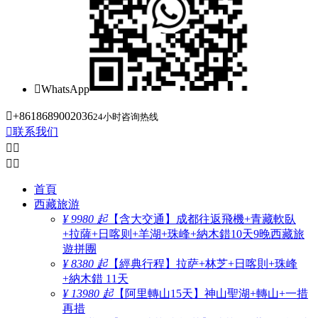

WhatsApp

+8618689002036
24小时咨询热线

联系我们




首頁
西藏旅游
¥ 9980 起
【含大交通】成都往返飛機+青藏軟臥
+拉薩+日喀则+羊湖+珠峰+納木錯10天9晚西藏旅
遊拼團
¥ 8380 起
【經典行程】拉萨+林芝+日喀則+珠峰
+納木錯 11天
¥ 13980 起
【阿里轉山15天】神山聖湖+轉山+一措
再措