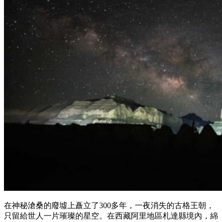
在神秘滄桑的廢墟上矗立了300多年，一夜消失的古格王朝，
只留給世人一片璀璨的星空。在西藏阿里地區札達縣境內，綿