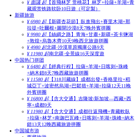
¥ 面議 起
【首飛林芝 赏桃花】林芝+拉薩+羊湖+青
藏观赏铁路软卧10日遊（可定製）
新疆旅游
¥ 6980 起
【新疆杏花節】臥進飛出+賽里木湖+那
拉提+吐爾根+圖開沙漠8天7晚外賓拼團
¥ 9980 起
【絲綢之路】青海+甘肅+新疆+茶卡鹽湖
+敦煌+烏魯木齊10天9晚西北旅遊拼團
¥ 4980 起
北疆·沙漠草原獨庫公路9天
¥ 11980 起
南北疆·全景線16天深度遊
中国热门拼团
¥ 6480 起
【經典行程】拉薩+羊湖+日喀则+珠峰
+納木錯8天7晚西藏旅遊拼團
¥ 11580 起
【318川藏線】成都出發+香格里拉+稻
城亞丁+波密然烏湖+巴鬆措+羊湖+拉薩12天11晚
外賓拼團
¥ 16800 起
【含大交通】吉隆坡/新加坡—西藏+西
寧+成都9天
¥ 11980 起
【含大交通】成都往返飛機+青藏軟臥
+拉薩+林芝+南迦巴瓦峰+日喀则+羊湖+珠峰+納木
錯13天12晚西藏旅遊拼團
中国城市游