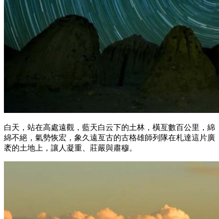
白天，站在高處遠觀，藍天白云下的土林，橫亙數百公里，綿
綿不絕，氣勢恢宏，象久遠亙古的古格雄師列隊在札達這片廣
袤的土地上，讓人凝重、莊嚴與肅穆。