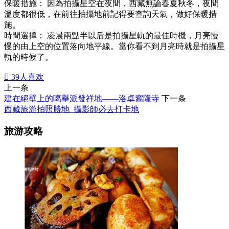
保暖措施： 因為拍攝星空在夜間，西藏無論春夏秋冬，夜間
溫度都很低，在前往拍攝地前記得要查詢天氣，做好保暖措
施。
時間選擇： 凌晨兩點半以后是拍攝星軌的最佳時機，月亮慢
慢的由上空的位置落向地平線。當你看不到月亮時就是拍攝星
軌的時候了。

39
人喜欢
上一条
建在絕壁上的噶舉派發祥地——洛卓窩隆寺
下一条
西藏旅游拍照勝地_攝影師必去打卡地
旅游攻略