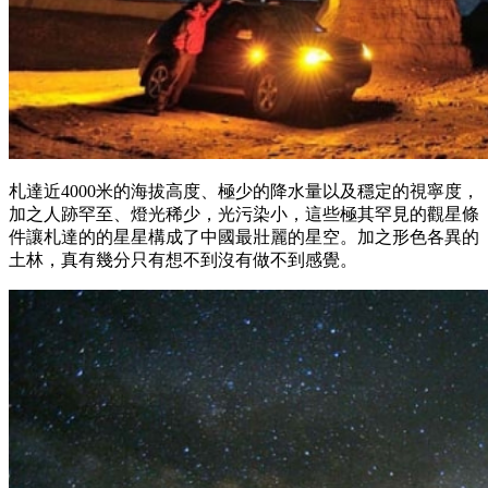
札達近4000米的海拔高度、極少的降水量以及穩定的視寧度，
加之人跡罕至、燈光稀少，光污染小，這些極其罕見的觀星條
件讓札達的的星星構成了中國最壯麗的星空。加之形色各異的
土林，真有幾分只有想不到沒有做不到感覺。