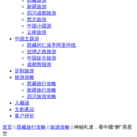
西藏旅游
新疆旅游
四川成都旅游
西北旅游
中国小团游
云南旅游
中国主题游
西藏冈仁波齐阿里环线
丝绸之路旅游
中国徒步旅游
成都熊猫游
定制旅游
旅游攻略
西藏旅行攻略
新疆旅行攻略
四川旅游攻略
入藏函
文創產品
客户评价
首页
西藏旅行攻略
旅游攻略
神秘札達，看中國“醉”美星



空