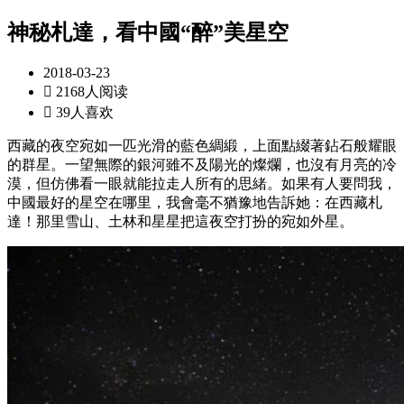
神秘札達，看中國“醉”美星空
2018-03-23

2168人阅读

39人喜欢
西藏的夜空宛如一匹光滑的藍色綢緞，上面點綴著鉆石般耀眼
的群星。一望無際的銀河雖不及陽光的燦爛，也沒有月亮的冷
漠，但仿佛看一眼就能拉走人所有的思緒。如果有人要問我，
中國最好的星空在哪里，我會毫不猶豫地告訴她：在西藏札
達！那里雪山、土林和星星把這夜空打扮的宛如外星。