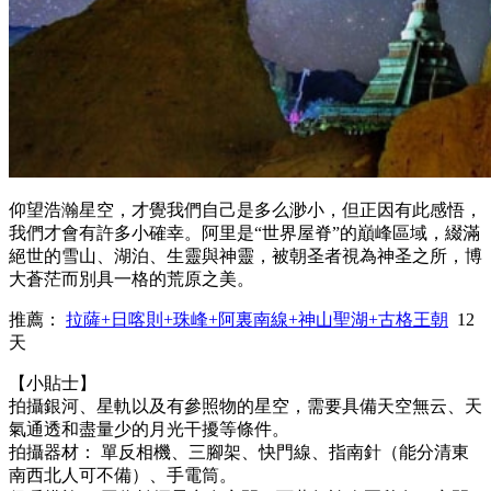
仰望浩瀚星空，才覺我們自己是多么渺小，但正因有此感悟，
我們才會有許多小確幸。阿里是“世界屋脊”的巔峰區域，綴滿
絕世的雪山、湖泊、生靈與神靈，被朝圣者視為神圣之所，博
大蒼茫而別具一格的荒原之美。
推薦：
拉薩+日喀則+珠峰+阿裏南線+神山聖湖+古格王朝
12
天
【小貼士】
拍攝銀河、星軌以及有參照物的星空，需要具備天空無云、天
氣通透和盡量少的月光干擾等條件。
拍攝器材： 單反相機、三腳架、快門線、指南針（能分清東
南西北人可不備）、手電筒。