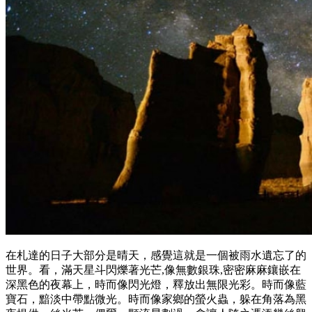
在札達的日子大部分是晴天，感覺這就是一個被雨水遺忘了的
世界。看，滿天星斗閃爍著光芒,像無數銀珠,密密麻麻鑲嵌在
深黑色的夜幕上，時而像閃光燈，釋放出無限光彩。時而像藍
寶石，黯淡中帶點微光。時而像家鄉的螢火蟲，躲在角落為黑