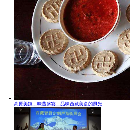
高原美饌，味蕾盛宴：品味西藏美食的風光