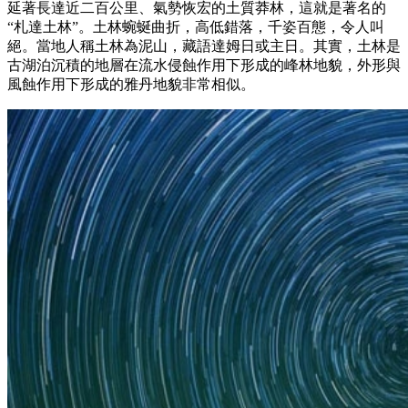
延著長達近二百公里、氣勢恢宏的土質莽林，這就是著名的
“札達土林”。土林蜿蜒曲折，高低錯落，千姿百態，令人叫
絕。當地人稱土林為泥山，藏語達姆日或主日。其實，土林是
古湖泊沉積的地層在流水侵蝕作用下形成的峰林地貌，外形與
風蝕作用下形成的雅丹地貌非常相似。