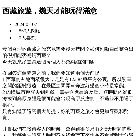
西藏旅遊，幾天才能玩得滿意
2024-05-07

869人阅读

0人喜欢
壹個合理的西藏之旅究竟需要幾天時間？如何判斷自己整合出
的假期能否暢玩西藏？
今天就來談壹談這個每個人都會糾結的問題
在回答這個問題之前，我們要知道兩個大前提：
1 西藏的占地面積很大，足足有122.84萬平方公裏。所以景區
之間的距離很遠，在景區之間開車奔波好幾個小時是常態。
2 內陸城市遊客去到西藏，需要適應高原反應。短時間內從低
海拔到高原身體是很可能會出現高原反應的，不過並不用過于
擔心。
只有知道了這兩個大前提，妳的西藏之旅才會更加客觀和務
實。
其實我們在接待客人的時候，會遇到很多只有3~5天時間的客
人，我都會告訴客人時間不充裕遊玩下來也並不會感到十分滿