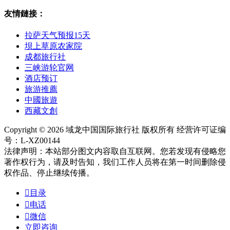
友情鏈接：
拉萨天气预报15天
坝上草原农家院
成都旅行社
三峡游轮官网
酒店预订
旅游推薦
中國旅遊
西藏文創
Copyright © 2026 域龙中国国际旅行社 版权所有 经营许可证编
号：L-XZ00144
法律声明：本站部分图文内容取自互联网。您若发现有侵略您
著作权行为，请及时告知，我们工作人员将在第一时间删除侵
权作品、停止继续传播。

目录

电话

微信
立即咨询