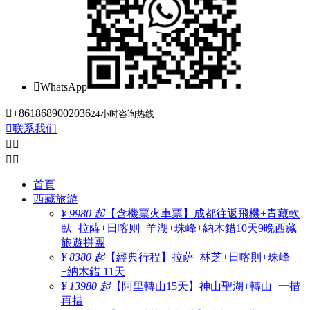

WhatsApp

+8618689002036
24小时咨询热线

联系我们




首頁
西藏旅游
¥ 9980 起
【含機票火車票】成都往返飛機+青藏軟
臥+拉薩+日喀则+羊湖+珠峰+納木錯10天9晚西藏
旅遊拼團
¥ 8380 起
【經典行程】拉萨+林芝+日喀則+珠峰
+納木錯 11天
¥ 13980 起
【阿里轉山15天】神山聖湖+轉山+一措
再措