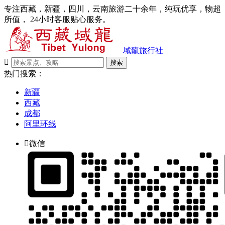
专注西藏，新疆，四川，云南旅游二十余年，纯玩优享，物超
所值， 24小时客服贴心服务。
域龍旅行社

搜索
热门搜索：
新疆
西藏
成都
阿里环线

微信