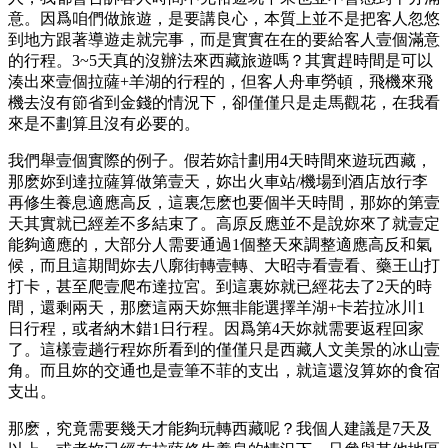
意。因爲咱們做旅遊，是要講良心，本質上並不是把客人忽悠
到地方跟著導遊走就完事，而是實實在在的要給客人壹個滿意
的行程。3~5天真的沒辦法來西藏旅遊嗎？其實趕時間是可以
湊出來壹個拉薩+羊湖的行程的，但客人舟車勞頓，飛機來飛
機去沒有節省到金錢的情況下，卻僅僅只是走馬觀花，在我看
來是不劃算且沒有必要的。
我們舉壹個實際的例子。假若妳計劃用4天時間來遊玩西藏，
那麽妳到達拉薩算做第壹天，妳出火車站/機場到酒店放行李
再修生養息適應高反，這裏怎麽也要個半天時間，那妳的第壹
天其實就已經差不多結束了。高原反應並不是說妳來了就壹定
能夠適應的，大部分人需要通過1個整天來調整適應高反和氣
候，而且這期間妳去八廓街轉壹轉、大昭寺看壹看、藥王山打
打卡，甚至爬壹爬布達拉宮。到這裏妳就已經花去了2天的時
間，還剩兩天，那麽這兩天妳無非能選擇羊湖+卡若拉冰川1
日行程，或者納木錯1日行程。因爲第4天妳就需要返程回家
了。這樣壹趟行程妳所看到的僅僅只是西藏人文美景的冰山壹
角。而且妳的交通也是壹筆不菲的支出，就這還沒算妳的食宿
支出。
那麽，究竟需要幾天才能夠玩轉西藏呢？我個人建議是7天及