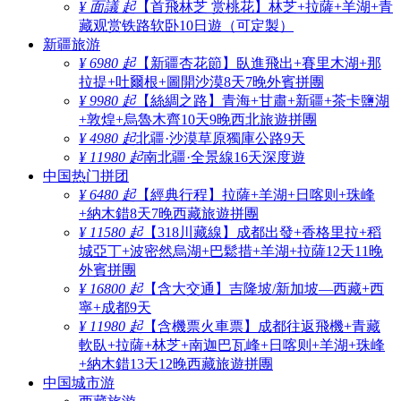
¥ 面議 起
【首飛林芝 赏桃花】林芝+拉薩+羊湖+青
藏观赏铁路软卧10日遊（可定製）
新疆旅游
¥ 6980 起
【新疆杏花節】臥進飛出+賽里木湖+那
拉提+吐爾根+圖開沙漠8天7晚外賓拼團
¥ 9980 起
【絲綢之路】青海+甘肅+新疆+茶卡鹽湖
+敦煌+烏魯木齊10天9晚西北旅遊拼團
¥ 4980 起
北疆·沙漠草原獨庫公路9天
¥ 11980 起
南北疆·全景線16天深度遊
中国热门拼团
¥ 6480 起
【經典行程】拉薩+羊湖+日喀则+珠峰
+納木錯8天7晚西藏旅遊拼團
¥ 11580 起
【318川藏線】成都出發+香格里拉+稻
城亞丁+波密然烏湖+巴鬆措+羊湖+拉薩12天11晚
外賓拼團
¥ 16800 起
【含大交通】吉隆坡/新加坡—西藏+西
寧+成都9天
¥ 11980 起
【含機票火車票】成都往返飛機+青藏
軟臥+拉薩+林芝+南迦巴瓦峰+日喀则+羊湖+珠峰
+納木錯13天12晚西藏旅遊拼團
中国城市游