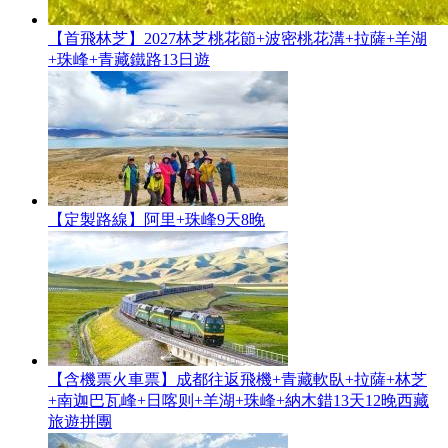
【首飛林芝】2027林芝桃花節+波密桃花溝+拉薩+羊湖
+珠峰+青藏鐵路13日遊
【定製路線】阿里+珠峰9天8晚
【含機票火車票】成都往返飛機+青藏軟臥+拉薩+林芝
+南迦巴瓦峰+日喀则+羊湖+珠峰+納木錯13天12晚西藏
旅遊拼團