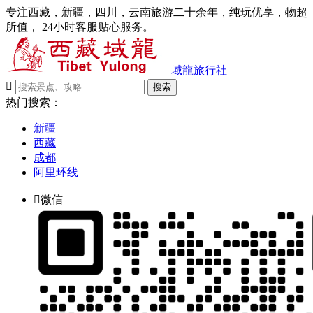
专注西藏，新疆，四川，云南旅游二十余年，纯玩优享，物超
所值， 24小时客服贴心服务。
域龍旅行社

搜索
热门搜索：
新疆
西藏
成都
阿里环线

微信