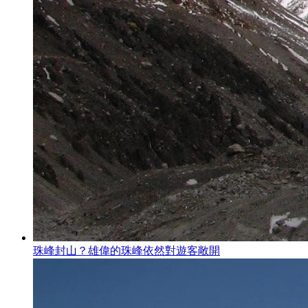
珠峰封山？雄偉的珠峰依然對遊客敞開