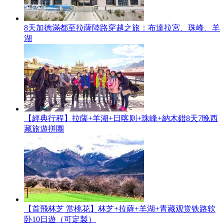
8天加德滿都至拉薩陸路穿越之旅：布達拉宮、珠峰、羊
湖
【經典行程】拉薩+羊湖+日喀则+珠峰+納木錯8天7晚西
藏旅遊拼團
【首飛林芝 赏桃花】林芝+拉薩+羊湖+青藏观赏铁路软
卧10日遊（可定製）