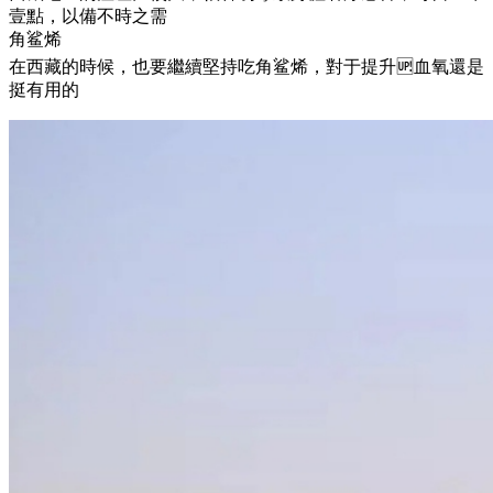
壹點，以備不時之需
角鲨烯
在西藏的時候，也要繼續堅持吃角鲨烯，對于提升🆙血氧還是
挺有用的