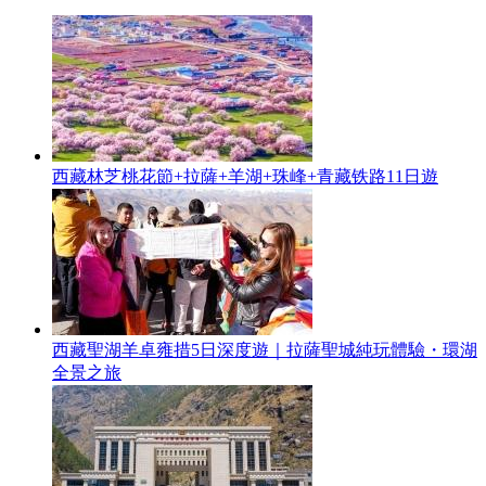
西藏林芝桃花節+拉薩+羊湖+珠峰+青藏铁路11日遊
西藏聖湖羊卓雍措5日深度遊｜拉薩聖城純玩體驗・環湖
全景之旅