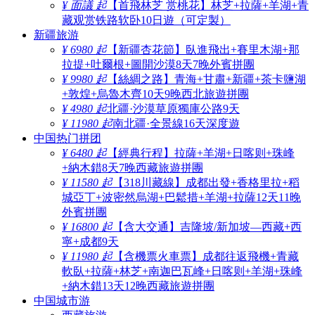
¥ 面議 起
【首飛林芝 赏桃花】林芝+拉薩+羊湖+青
藏观赏铁路软卧10日遊（可定製）
新疆旅游
¥ 6980 起
【新疆杏花節】臥進飛出+賽里木湖+那
拉提+吐爾根+圖開沙漠8天7晚外賓拼團
¥ 9980 起
【絲綢之路】青海+甘肅+新疆+茶卡鹽湖
+敦煌+烏魯木齊10天9晚西北旅遊拼團
¥ 4980 起
北疆·沙漠草原獨庫公路9天
¥ 11980 起
南北疆·全景線16天深度遊
中国热门拼团
¥ 6480 起
【經典行程】拉薩+羊湖+日喀则+珠峰
+納木錯8天7晚西藏旅遊拼團
¥ 11580 起
【318川藏線】成都出發+香格里拉+稻
城亞丁+波密然烏湖+巴鬆措+羊湖+拉薩12天11晚
外賓拼團
¥ 16800 起
【含大交通】吉隆坡/新加坡—西藏+西
寧+成都9天
¥ 11980 起
【含機票火車票】成都往返飛機+青藏
軟臥+拉薩+林芝+南迦巴瓦峰+日喀则+羊湖+珠峰
+納木錯13天12晚西藏旅遊拼團
中国城市游