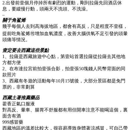
2.出發前壹個月停掉所有劇烈的運動，剛到拉薩先回酒店休
息，要緩慢行動，頭兩天不洗頭、不洗澡。
–
關于角鲨烯
幾乎每個人去到高海拔地區，都會有高反，只是程度不壹樣，
提前吃角鲨烯🉑增加血氧濃度，改善大腦供氧不足引發的頭暈
頭痛等情況。
壹定要去西藏這些景點
1、拉薩是西藏旅遊中心點，第壹站首選拉薩從拉薩去其他地
方都方便
2、在布達拉宮前拍壹張合影，拍壹張50塊錢人民幣背面的同
款照片
3、西藏有冬遊的活動每年10月15號後，大部分景區都是免門
票的，非常劃算
西藏土著推薦藥品
藿香正氣口服液
對高反、暈車、腸胃不舒服都有用但開車注意不能喝這個，裏
面含有酒
999感冒藥
西藏地區的溫差比較大，很容易導致身體著涼感冒，可自己帶