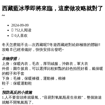
西藏藍冰季即將來臨，這麽做攻略就對了
~
2024-09-09

752人阅读

0人喜欢
冬天怎麽能不去—次西藏呢⁉️冬遊西藏絕對給妳極致的體驗‼️
攻略📄已經准備好，快快安排出發吧~
–
衣物穿搭：
上身：保暖內衣，毛衣，厚羽絨服，沖鋒衣，軍大衣
外搭：圍巾披肩，可以選擇比較鮮豔的顔色拍照好看，戴保暖
的帽子和手套
下身：毛褲，保暖褲襪，運動褲，棉褲
鞋子：保暖運動鞋
–
預防高反的小措施
1.人不要壹頭疼就吸氧，“容易對氧氣瓶産生依賴”，整個旅途
就離不開氧氣瓶了。