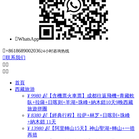

WhatsApp

+8618689002036
24小时咨询热线

联系我们




首頁
西藏旅游
¥ 9980 起
【含機票火車票】成都往返飛機+青藏軟
臥+拉薩+日喀则+羊湖+珠峰+納木錯10天9晚西藏
旅遊拼團
¥ 8380 起
【經典行程】拉萨+林芝+日喀則+珠峰
+納木錯 11天
¥ 13980 起
【阿里轉山15天】神山聖湖+轉山+一措
再措