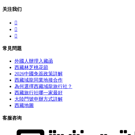
关注我们



常見問題
外國人辦理入藏函
西藏林芝桃花節
2026中國免簽政策詳解
西藏域龍同業地接合作
為何選擇西藏域龍旅行社？
西藏旅行社哪一家最好
大陸門號申辦方式詳解
西藏地圖
客服咨询