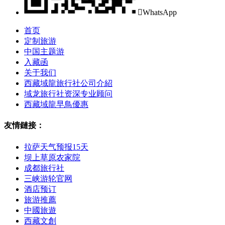

WhatsApp
首页
定制旅游
中国主题游
入藏函
关于我们
西藏域龍旅行社公司介紹
域龙旅行社资深专业顾问
西藏域龍早鳥優惠
友情鏈接：
拉萨天气预报15天
坝上草原农家院
成都旅行社
三峡游轮官网
酒店预订
旅游推薦
中國旅遊
西藏文創