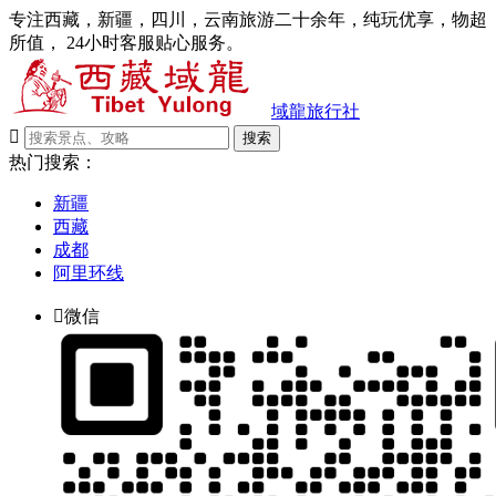
专注西藏，新疆，四川，云南旅游二十余年，纯玩优享，物超
所值， 24小时客服贴心服务。
域龍旅行社

搜索
热门搜索：
新疆
西藏
成都
阿里环线

微信