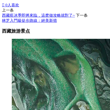

0
人喜欢
上一条
西藏藍冰季即將來臨，這麽做攻略就對了~
下一条
林芝入門級徒步路線：絕美新措
西藏旅游景点