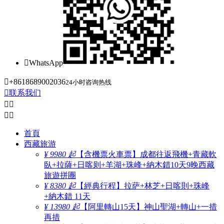

WhatsApp

+8618689002036
24小时咨询热线

联系我们




首頁
西藏旅游
¥ 9980 起
【含機票火車票】成都往返飛機+青藏軟
臥+拉薩+日喀则+羊湖+珠峰+納木錯10天9晚西藏
旅遊拼團
¥ 8380 起
【經典行程】拉萨+林芝+日喀則+珠峰
+納木錯 11天
¥ 13980 起
【阿里轉山15天】神山聖湖+轉山+一措
再措