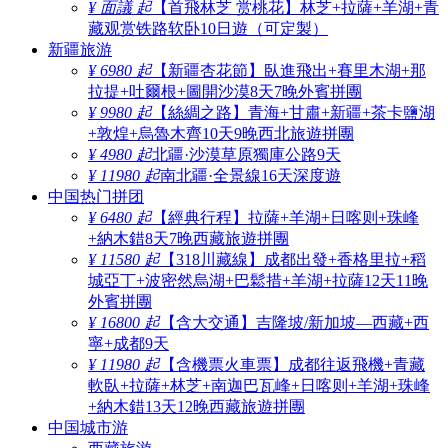
¥ 面議 起
【首飛林芝 赏桃花】林芝+拉薩+羊湖+青
藏观赏铁路软卧10日遊（可定製）
新疆旅游
¥ 6980 起
【新疆杏花節】臥進飛出+賽里木湖+那
拉提+吐爾根+圖開沙漠8天7晚外賓拼團
¥ 9980 起
【絲綢之路】青海+甘肅+新疆+茶卡鹽湖
+敦煌+烏魯木齊10天9晚西北旅遊拼團
¥ 4980 起
北疆·沙漠草原獨庫公路9天
¥ 11980 起
南北疆·全景線16天深度遊
中国热门拼团
¥ 6480 起
【經典行程】拉薩+羊湖+日喀则+珠峰
+納木錯8天7晚西藏旅遊拼團
¥ 11580 起
【318川藏線】成都出發+香格里拉+稻
城亞丁+波密然烏湖+巴鬆措+羊湖+拉薩12天11晚
外賓拼團
¥ 16800 起
【含大交通】吉隆坡/新加坡—西藏+西
寧+成都9天
¥ 11980 起
【含機票火車票】成都往返飛機+青藏
軟臥+拉薩+林芝+南迦巴瓦峰+日喀则+羊湖+珠峰
+納木錯13天12晚西藏旅遊拼團
中国城市游