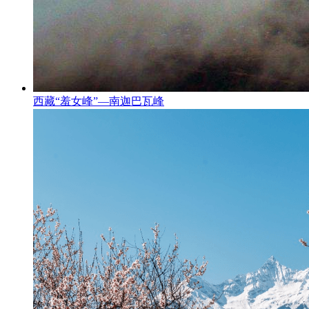
西藏“羞女峰”—南迦巴瓦峰