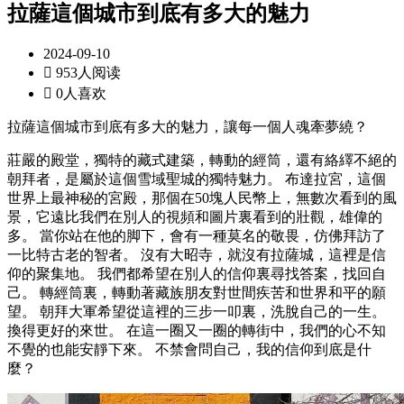
拉薩這個城市到底有多大的魅力
2024-09-10

953人阅读

0人喜欢
拉薩這個城市到底有多大的魅力，讓每一個人魂牽夢繞？
莊嚴的殿堂，獨特的藏式建築，轉動的經筒，還有絡繹不絕的
朝拜者，是屬於這個雪域聖城的獨特魅力。 布達拉宮，這個
世界上最神秘的宮殿，那個在50塊人民幣上，無數次看到的風
景，它遠比我們在別人的視頻和圖片裏看到的壯觀，雄偉的
多。 當你站在他的脚下，會有一種莫名的敬畏，仿佛拜訪了
一比特古老的智者。 沒有大昭寺，就沒有拉薩城，這裡是信
仰的聚集地。 我們都希望在別人的信仰裏尋找答案，找回自
己。 轉經筒裏，轉動著藏族朋友對世間疾苦和世界和平的願
望。 朝拜大軍希望從這裡的三步一叩裏，洗脫自己的一生。
換得更好的來世。 在這一圈又一圈的轉街中，我們的心不知
不覺的也能安靜下來。 不禁會問自己，我的信仰到底是什
麼？