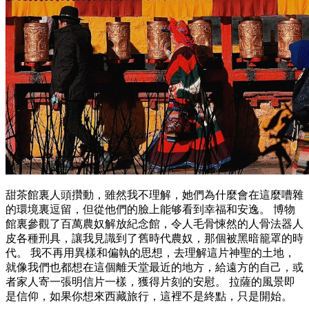
甜茶館裏人頭攢動，雖然我不理解，她們為什麼會在這麼嘈雜
的環境裏逗留，但從他們的臉上能够看到幸福和安逸。 博物
館裏參觀了百萬農奴解放紀念館，令人毛骨悚然的人骨法器人
皮各種刑具，讓我見識到了舊時代農奴，那個被黑暗籠罩的時
代。 我不再用異樣和偏執的思想，去理解這片神聖的土地，
就像我們也都想在這個離天堂最近的地方，給遠方的自己，或
者家人寄一張明信片一樣，獲得片刻的安慰。 拉薩的風景即
是信仰，如果你想來西藏旅行，這裡不是終點，只是開始。