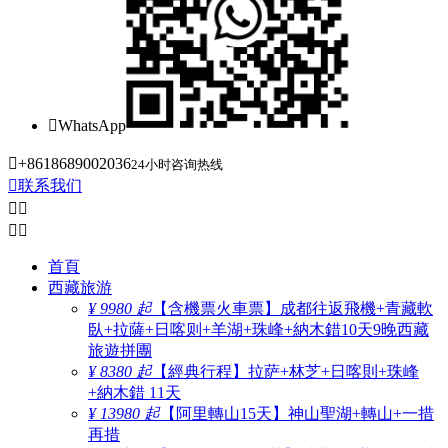

WhatsApp

+8618689002036
24小时咨询热线

联系我们




首頁
西藏旅游
¥ 9980 起
【含機票火車票】成都往返飛機+青藏軟
臥+拉薩+日喀则+羊湖+珠峰+納木錯10天9晚西藏
旅遊拼團
¥ 8380 起
【經典行程】拉萨+林芝+日喀則+珠峰
+納木錯 11天
¥ 13980 起
【阿里轉山15天】神山聖湖+轉山+一措
再措