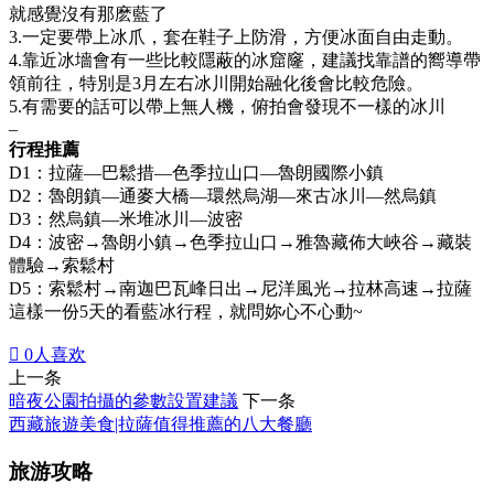
就感覺沒有那麽藍了
3.一定要帶上冰爪，套在鞋子上防滑，方便冰面自由走動。
4.靠近冰墻會有一些比較隱蔽的冰窟窿，建議找靠譜的嚮導帶
領前往，特別是3月左右冰川開始融化後會比較危險。
5.有需要的話可以帶上無人機，俯拍會發現不一樣的冰川
–
行程推薦
D1：拉薩—巴鬆措—色季拉山口—魯朗國際小鎮
D2：魯朗鎮—通麥大橋—環然烏湖—來古冰川—然烏鎮
D3：然烏鎮—米堆冰川—波密
D4：波密→魯朗小鎮→色季拉山口→雅魯藏佈大峽谷→藏裝
體驗→索鬆村
D5：索鬆村→南迦巴瓦峰日出→尼洋風光→拉林高速→拉薩
這樣一份5天的看藍冰行程，就問妳心不心動~

0
人喜欢
上一条
暗夜公園拍攝的參數設置建議
下一条
西藏旅遊美食|拉薩值得推薦的八大餐廳
旅游攻略