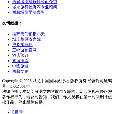
西藏域龍旅行社公司介紹
域龙旅行社资深专业顾问
西藏域龍早鳥優惠
友情鏈接：
拉萨天气预报15天
坝上草原农家院
成都旅行社
三峡游轮官网
酒店预订
旅游推薦
中國旅遊
西藏文創
Copyright © 2026 域龙中国国际旅行社 版权所有 经营许可证编
号：L-XZ00144
法律声明：本站部分图文内容取自互联网。您若发现有侵略您
著作权行为，请及时告知，我们工作人员将在第一时间删除侵
权作品、停止继续传播。

目录