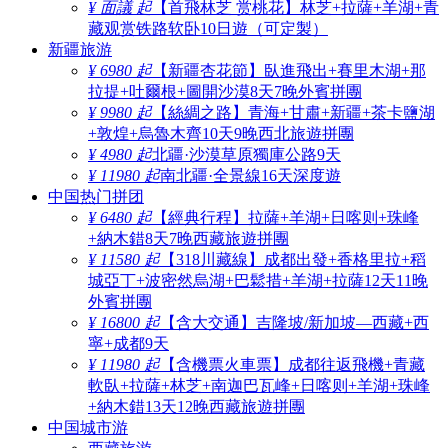
¥ 面議 起
【首飛林芝 赏桃花】林芝+拉薩+羊湖+青
藏观赏铁路软卧10日遊（可定製）
新疆旅游
¥ 6980 起
【新疆杏花節】臥進飛出+賽里木湖+那
拉提+吐爾根+圖開沙漠8天7晚外賓拼團
¥ 9980 起
【絲綢之路】青海+甘肅+新疆+茶卡鹽湖
+敦煌+烏魯木齊10天9晚西北旅遊拼團
¥ 4980 起
北疆·沙漠草原獨庫公路9天
¥ 11980 起
南北疆·全景線16天深度遊
中国热门拼团
¥ 6480 起
【經典行程】拉薩+羊湖+日喀则+珠峰
+納木錯8天7晚西藏旅遊拼團
¥ 11580 起
【318川藏線】成都出發+香格里拉+稻
城亞丁+波密然烏湖+巴鬆措+羊湖+拉薩12天11晚
外賓拼團
¥ 16800 起
【含大交通】吉隆坡/新加坡—西藏+西
寧+成都9天
¥ 11980 起
【含機票火車票】成都往返飛機+青藏
軟臥+拉薩+林芝+南迦巴瓦峰+日喀则+羊湖+珠峰
+納木錯13天12晚西藏旅遊拼團
中国城市游