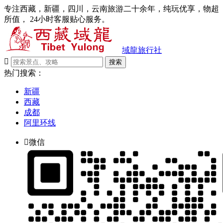
专注西藏，新疆，四川，云南旅游二十余年，纯玩优享，物超
所值， 24小时客服贴心服务。
域龍旅行社

搜索
热门搜索：
新疆
西藏
成都
阿里环线

微信