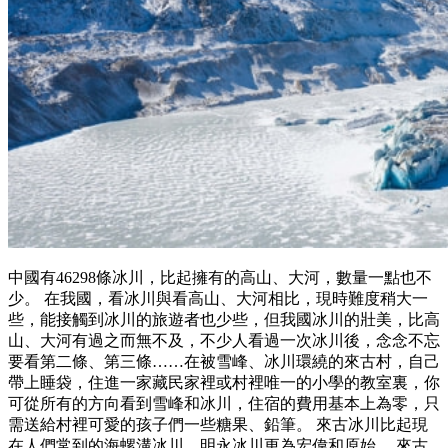
中國有46298條冰川，比起擁有的高山、大河，數量一點也不
少。 在我國，看冰川與看高山、大河相比，現時難度稍大一
些，能接觸到冰川的旅遊者也少些，但我國冰川的壯美，比高
山、大河有過之而無不及，不少人看過一次冰川後，念念不忘
要看第二條、第三條……在被雪峰、冰川環繞的來古村，自己
帶上睡袋，住進一家藏民家裡或村裡唯一的小學的教室裏，你
可從所有的方向看到雪峰和冰川，住宿的費用基本上為零，只
需送給村裡可愛的孩子們一些糖果、鉛筆。 來古冰川比起現
在人們常到的海螺溝冰川、明永冰川更為宏偉和原始。 來古