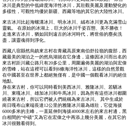
冰川是典型的中低緯度海洋性冰川，其壯觀美麗及運動變化的
多樣性，可觀性均優於新疆、西藏等地的其它的大陸性冰川。
來古冰川比起海螺溝冰川、明永冰川、絨布冰川更為充滿雪山
靈氣。 在原始的冰湖上，巨大的冰川千姿百態、美不勝收！
走進來古冰川，猶如回到遠古的冰河時代，將世俗的塵矣洗
盡，讓靈魂得到淨化。
西藏八宿縣然烏鎮來古村在青藏高原東南伯舒拉嶺的腹部，西
藏最美的湖泊之一的然烏湖就在它身邊，這條因冰川而出名的
來古村距川藏公路只有20多公里，周圍遍佈美麗的湖泊與宏偉
的雪峰，站在這裡可以看到6條海洋性冰川，這樣的自然景觀
在中國甚至在世界上都絕無僅有，是中國一個觀看冰川的絕佳
地點。
身在來古村，你可以同時看到美西冰川、雅隆冰川、若驕冰
川、東嘎冰川、雄加冰川和牛馬冰川，因為所有這些冰川都圍
繞著來古村，所以它們被人們統稱為來古冰川。 其中生成於
崗日嘎布山東端長達12公里的雅隆冰川最為雄壯，它從海拔
6000多米的主峰，一直延伸到海拔4000米左右的來古村邊，黑
白相間的“中磧”又為它在宏偉之中再添上幾分美麗，在其它的
冰川很難看得到。