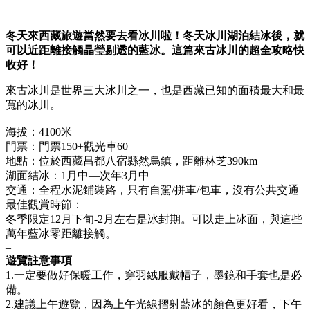
冬天來西藏旅遊當然要去看冰川啦！冬天冰川湖泊結冰後，就
可以近距離接觸晶瑩剔透的藍冰。這篇來古冰川的超全攻略快
收好！
來古冰川是世界三大冰川之一，也是西藏已知的面積最大和最
寬的冰川。
–
海拔：4100米
門票：門票150+觀光車60
地點：位於西藏昌都八宿縣然烏鎮，距離林芝390km
湖面結冰：1月中—次年3月中
交通：全程水泥鋪裝路，只有自駕/拼車/包車，沒有公共交通
最佳觀賞時節：
冬季限定12月下旬-2月左右是冰封期。可以走上冰面，與這些
萬年藍冰零距離接觸。
–
遊覽註意事項
1.一定要做好保暖工作，穿羽絨服戴帽子，墨鏡和手套也是必
備。
2.建議上午遊覽，因為上午光線摺射藍冰的顏色更好看，下午