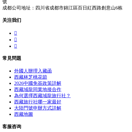
號
成都公司地址：四川省成都市錦江區百日紅西路創意山6栋
关注我们



常見問題
外國人辦理入藏函
西藏林芝桃花節
2026中國免簽政策詳解
西藏域龍同業地接合作
為何選擇西藏域龍旅行社？
西藏旅行社哪一家最好
大陸門號申辦方式詳解
西藏地圖
客服咨询