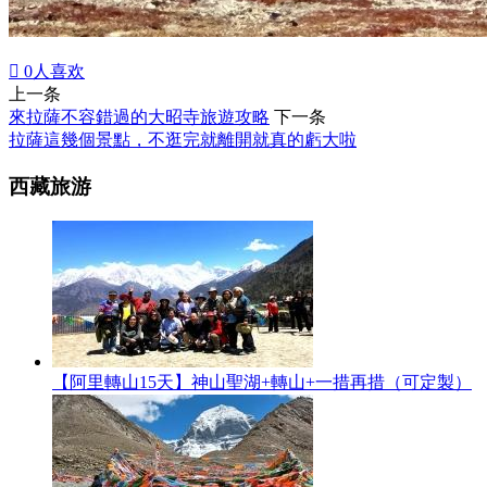

0
人喜欢
上一条
來拉薩不容錯過的大昭寺旅遊攻略
下一条
拉薩這幾個景點，不逛完就離開就真的虧大啦
西藏旅游
【阿里轉山15天】神山聖湖+轉山+一措再措（可定製）