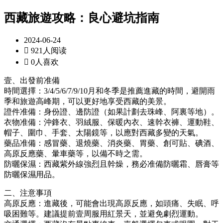
西藏旅遊攻略：良心避坑指南
2024-06-24

921人阅读

0人喜欢
壹、出發前准備
時間選擇：3/4/5/6/7/9/10月和冬季是推薦進藏的時間，避開雨
季和旅遊高峰期，可以更好地享受西藏的美景。
證件准備：身份證、邊防證（如果計劃去珠峰、阿裏等地）。
衣物准備：沖鋒衣、羽絨服、保暖內衣、速幹衣褲、運動鞋、
帽子、圍巾、手套、太陽鏡等，以應對西藏多變的天氣。
藥品准備：感冒藥、退燒藥、消炎藥、胃藥、創可貼、碘酒、
高原反應藥、暈車藥等，以備不時之需。
防曬保濕：西藏紫外線強烈且幹燥，務必准備防曬霜、唇膏等
防曬保濕用品。
二、注意事項
高原反應：進藏後，可能會出現高原反應，如頭痛、失眠、呼
吸困難等。建議提前壹周服用紅景天，並避免劇烈運動。