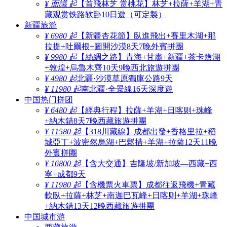
¥ 面議 起
【首飛林芝 赏桃花】林芝+拉薩+羊湖+青
藏观赏铁路软卧10日遊（可定製）
新疆旅游
¥ 6980 起
【新疆杏花節】臥進飛出+賽里木湖+那
拉提+吐爾根+圖開沙漠8天7晚外賓拼團
¥ 9980 起
【絲綢之路】青海+甘肅+新疆+茶卡鹽湖
+敦煌+烏魯木齊10天9晚西北旅遊拼團
¥ 4980 起
北疆·沙漠草原獨庫公路9天
¥ 11980 起
南北疆·全景線16天深度遊
中国热门拼团
¥ 6480 起
【經典行程】拉薩+羊湖+日喀则+珠峰
+納木錯8天7晚西藏旅遊拼團
¥ 11580 起
【318川藏線】成都出發+香格里拉+稻
城亞丁+波密然烏湖+巴鬆措+羊湖+拉薩12天11晚
外賓拼團
¥ 16800 起
【含大交通】吉隆坡/新加坡—西藏+西
寧+成都9天
¥ 11980 起
【含機票火車票】成都往返飛機+青藏
軟臥+拉薩+林芝+南迦巴瓦峰+日喀则+羊湖+珠峰
+納木錯13天12晚西藏旅遊拼團
中国城市游