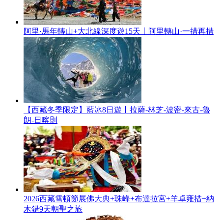
阿里·馬年轉山+大北線深度遊15天丨阿里轉山·一措再措
【西藏冬季限定】藍冰8日遊丨拉薩-林芝-波密-來古-魯
朗-日喀則
2026西藏雪頓節展佛大典+珠峰+布達拉宮+羊卓雍措+納
木錯9天朝聖之旅