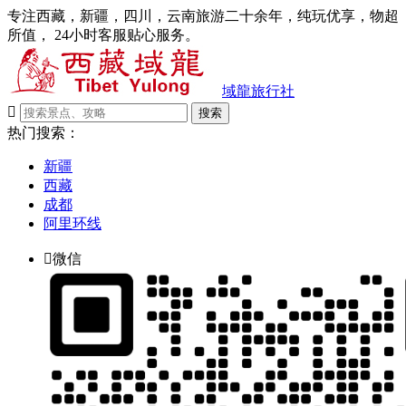
专注西藏，新疆，四川，云南旅游二十余年，纯玩优享，物超
所值， 24小时客服贴心服务。
域龍旅行社

搜索
热门搜索：
新疆
西藏
成都
阿里环线

微信