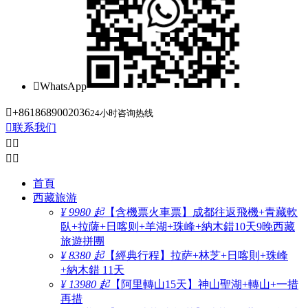

WhatsApp

+8618689002036
24小时咨询热线

联系我们




首頁
西藏旅游
¥ 9980 起
【含機票火車票】成都往返飛機+青藏軟
臥+拉薩+日喀则+羊湖+珠峰+納木錯10天9晚西藏
旅遊拼團
¥ 8380 起
【經典行程】拉萨+林芝+日喀則+珠峰
+納木錯 11天
¥ 13980 起
【阿里轉山15天】神山聖湖+轉山+一措
再措