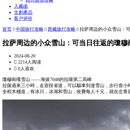
四川旅游攻略
入藏函
文創產品
客户评价
首页
中国旅行攻略
西藏旅行攻略
拉萨周边的小众雪山：



拉萨周边的小众雪山：可当日往返的瓊穆
2024-08-20

2214人阅读

0人喜欢
瓊穆崗嘎雪山 ——海拔7048的拉薩第二高峰
拉薩過來三小時，走壹段省道，可以驅車到達雪山，步行壹小
全程木棧道，有冰川，冰湖和雪山，收費每人十元，就在念青