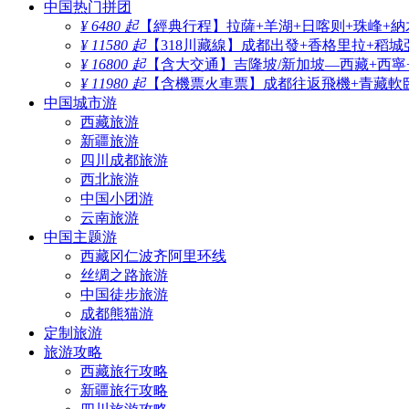
中国热门拼团
¥ 6480 起
【經典行程】拉薩+羊湖+日喀则+珠峰+納
¥ 11580 起
【318川藏線】成都出發+香格里拉+稻城
¥ 16800 起
【含大交通】吉隆坡/新加坡—西藏+西寧
¥ 11980 起
【含機票火車票】成都往返飛機+青藏軟臥
中国城市游
西藏旅游
新疆旅游
四川成都旅游
西北旅游
中国小团游
云南旅游
中国主题游
西藏冈仁波齐阿里环线
丝绸之路旅游
中国徒步旅游
成都熊猫游
定制旅游
旅游攻略
西藏旅行攻略
新疆旅行攻略