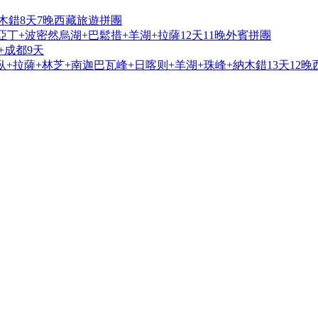
木錯8天7晚西藏旅遊拼團
亞丁+波密然烏湖+巴鬆措+羊湖+拉薩12天11晚外賓拼團
+成都9天
+拉薩+林芝+南迦巴瓦峰+日喀则+羊湖+珠峰+納木錯13天12