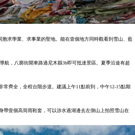
族同胞求學業、求事業的聖地。能在壹個地方同時觀看到雪山、藍
”導航，八廓街開車路過尼木縣3h即可抵達景區。夏季沿途有超
常齊全，全程台階步道。建議上午11點前到，中午12-15點期
議隨身帶壹個高筒雨鞋套，可以涉水過湖邊去左側山上拍照雪山在