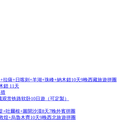
拉薩+日喀则+羊湖+珠峰+納木錯10天9晚西藏旅遊拼團
錯 11天
再措
藏观赏铁路软卧10日遊（可定製）
提+吐爾根+圖開沙漠8天7晚外賓拼團
敦煌+烏魯木齊10天9晚西北旅遊拼團