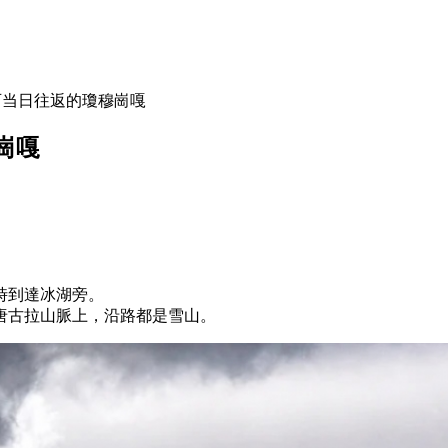
可当日往返的瓊穆崗嘎
崗嘎
時到達冰湖旁。
唐古拉山脈上，沿路都是雪山。