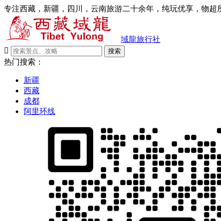
专注西藏，新疆，四川，云南旅游二十余年，纯玩优享，物超所
域龍旅行社

搜索
热门搜索：
新疆
西藏
成都
阿里环线