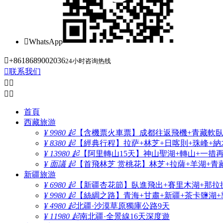

WhatsApp

+8618689002036
24小时咨询热线

联系我们




首頁
西藏旅游
¥ 9980 起
【含機票火車票】成都往返飛機+青藏軟臥+
¥ 8380 起
【經典行程】拉萨+林芝+日喀則+珠峰+納木
¥ 13980 起
【阿里轉山15天】神山聖湖+轉山+一措
¥ 面議 起
【首飛林芝 赏桃花】林芝+拉薩+羊湖+青
新疆旅游
¥ 6980 起
【新疆杏花節】臥進飛出+賽里木湖+那拉
¥ 9980 起
【絲綢之路】青海+甘肅+新疆+茶卡鹽湖+
¥ 4980 起
北疆·沙漠草原獨庫公路9天
¥ 11980 起
南北疆·全景線16天深度遊