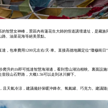
藏區的智慧女神峰，景區內有蓮花生大師的悟道講壇遺址，是藏
山路、油菜花海等絕美景點。
，包車費用1200元左右/天·車。直接高德地圖定位“瓊穆崗日
步爬升約1h即可抵達智慧海湖邊，看到雪山湖泊相映。裏面設施非
壹段山石野路，大概1.5h可以走到冰川腳下。
對較高，且天氣冷涼，建議備好保暖沖鋒衣、氧氣罐、巧克力。建