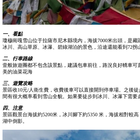
一、看點
瓊穆崗嘎雪山位于拉薩市尼木縣境內，海拔7000米出頭，是
冰川、高山草原、冰瀑、碧綠湖泊的景色，沿途還能看到72拐
二、行車路線
壹般旅遊團都不包含該景點，建議包車前往，路況良好轎車可直達
美的油菜花海
三、遊覽攻略
景區收10元/人衛生費，收費後車可以直接開到停車場。之後徒
間有很大概率看到雪山全貌。如果要徒步到冰川、冰瀑下需要走
四、注意
景區觀景台海拔約5200米，冰川腳下約5350 米，海拔相
湖中倒影。