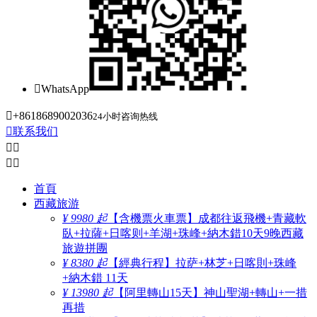

WhatsApp

+8618689002036
24小时咨询热线

联系我们




首頁
西藏旅游
¥ 9980 起
【含機票火車票】成都往返飛機+青藏軟
臥+拉薩+日喀则+羊湖+珠峰+納木錯10天9晚西藏
旅遊拼團
¥ 8380 起
【經典行程】拉萨+林芝+日喀則+珠峰
+納木錯 11天
¥ 13980 起
【阿里轉山15天】神山聖湖+轉山+一措
再措