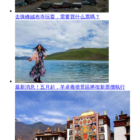
去珠峰絨布寺玩耍，需要買什么票嗎？
最新消息！五月起，羊卓雍措景區將按新票價執行