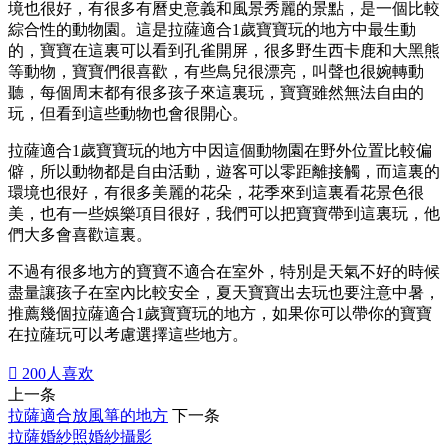
境也很好，有很多有曆史意義和風景秀麗的景點，是一個比較
綜合性的動物園。這是拉薩適合1歲寶寶玩的地方中最生動
的，寶寶在這裏可以看到孔雀開屏，很多野生西卡鹿和大黑熊
等動物，寶寶們很喜歡，有些鳥兒很漂亮，叫聲也很婉轉動
聽，每個周末都有很多孩子來這裏玩，寶寶雖然無法自由的
玩，但看到這些動物也會很開心。
拉薩適合1歲寶寶玩的地方中因這個動物園在野外位置比較偏
僻，所以動物都是自由活動，遊客可以零距離接觸，而這裏的
環境也很好，有很多美麗的花朵，花季來到這裏看花景色很
美，也有一些娛樂項目很好，我們可以把寶寶帶到這裏玩，他
們大多會喜歡這裏。
不過有很多地方的寶寶不適合在室外，特別是天氣不好的時候
盡量讓孩子在室內比較安全，夏天寶寶出去玩也要注意中暑，
推薦幾個拉薩適合1歲寶寶玩的地方，如果你可以帶你的寶寶
在拉薩玩可以考慮選擇這些地方。

200
人喜欢
上一条
拉薩適合放風箏的地方
下一条
拉薩婚紗照婚紗攝影