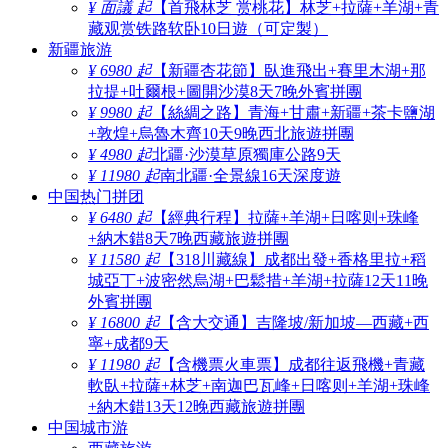
¥ 面議 起
【首飛林芝 赏桃花】林芝+拉薩+羊湖+青
藏观赏铁路软卧10日遊（可定製）
新疆旅游
¥ 6980 起
【新疆杏花節】臥進飛出+賽里木湖+那
拉提+吐爾根+圖開沙漠8天7晚外賓拼團
¥ 9980 起
【絲綢之路】青海+甘肅+新疆+茶卡鹽湖
+敦煌+烏魯木齊10天9晚西北旅遊拼團
¥ 4980 起
北疆·沙漠草原獨庫公路9天
¥ 11980 起
南北疆·全景線16天深度遊
中国热门拼团
¥ 6480 起
【經典行程】拉薩+羊湖+日喀则+珠峰
+納木錯8天7晚西藏旅遊拼團
¥ 11580 起
【318川藏線】成都出發+香格里拉+稻
城亞丁+波密然烏湖+巴鬆措+羊湖+拉薩12天11晚
外賓拼團
¥ 16800 起
【含大交通】吉隆坡/新加坡—西藏+西
寧+成都9天
¥ 11980 起
【含機票火車票】成都往返飛機+青藏
軟臥+拉薩+林芝+南迦巴瓦峰+日喀则+羊湖+珠峰
+納木錯13天12晚西藏旅遊拼團
中国城市游