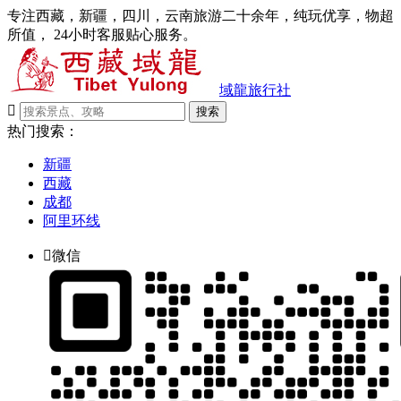
专注西藏，新疆，四川，云南旅游二十余年，纯玩优享，物超
所值， 24小时客服贴心服务。
域龍旅行社

搜索
热门搜索：
新疆
西藏
成都
阿里环线

微信