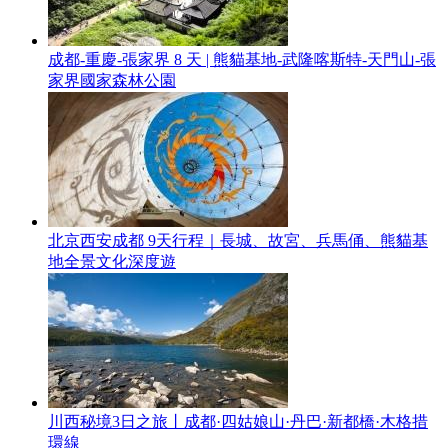
成都-重慶-張家界 8 天 | 熊貓基地-武隆喀斯特-天門山-張
家界國家森林公園
北京西安成都 9天行程｜長城、故宮、兵馬俑、熊貓基
地全景文化深度遊
川西秘境3日之旅丨成都·四姑娘山·丹巴·新都橋·木格措
環線