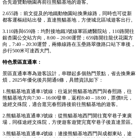
合先遊覽動物園再前往熊貓基地的遊客。
2.655路：前文提及的地鐵動物園站換乘線路，同時也可從新
都客運樞紐站出發，直達熊貓基地，方便城北區域遊客出行。
3.110路與659路：均對接地鐵3號線軍區總醫院站，110路開往
銀杏園公交站方向，8:00 – 20:00運營；659路開往龍伏花園方
向，7:40 – 20:30運營，兩條線路在玉壘路翠微路口站下車後，
步行500米可達西大門。
特色景區直通車
：
景區直通車專為遊客設計，串聯起多個熱門景點，省去換乘麻
煩，2025年優化後共開通6條，具體資訊如下：
1.熊貓基地直通車1號線：往返於熊貓基地西門與春熙路，往
熊貓基地方向7:30 – 16:00發車，返程8:40 – 18:00，票價8元，
途經文殊院，適合逛完春熙路後前往熊貓基地的遊客。
2.熊貓基地直通車3號線：從熊貓基地西門開往寬窄巷子東廣
場，同樣途經文殊院，方便遊客遊覽完寬窄巷子後直達景區。
3.熊貓基地直通車4號線：連接熊貓基地西門與成都東站，途