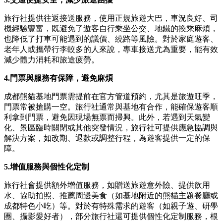
旅行社提供往返接送服務，使用正規旅遊大巴，車況良好、司
機經驗豐富，既避免了遊客自行乘坐公交、地鐵的換乘麻煩，
也降低了打車可能遇到的議價、繞路等風險。對於家庭遊客、
老年人或攜帶行李較多的人來說，專車接送尤為重要，能有效
減少體力消耗和旅途疲勞。
4.門票與服務有保障，避免麻煩
成都熊貓基地門票需提前在官方管道預約，尤其是旅遊旺季，
門票常被搶購一空。旅行社通常與基地有合作，能確保遊客順
利拿到門票，避免因現場無票而掃興。此外，若遇到天氣變
化、景區臨時關閉或其他突發情況，旅行社可提供應急協調與
解決方案，如改期、退款或調整行程，為遊客提供一定的保
障。
5.增值服務與個性化定制
旅行社會提供額外增值服務，如贈送旅遊意外險、提供飲用
水、協助拍照、推薦周邊美食（如基地附近的熊貓主題餐廳或
成都特色小吃）等。對於有特殊需求的遊客（如親子遊、研學
團、攝影愛好者），部分旅行社還可提供個性化定制服務，根