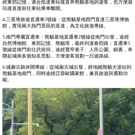
經東郊記憶，適合抵達東站後直奔熊貓基地的遊客，也方便遊
玩後直接前往東站乘車離開。
4.三星堆旅遊直通車3號線：從熊貓基地西門直達三星堆博物
館，實現兩大熱門景區的直達，為文化旅遊專線。
5.南門專屬直通車：熊貓基地直通車2號線從南門出發，途經
自然博物館、東郊記憶、熊貓塔，最終到達春熙路；直通車5
號線從南門前往武侯祠，途經寬窄巷子、人民公園、錦裏，串
聯起城南多個知名景點，方便遊客規劃一日遊路線。
6.城廂古鎮休閒專線：從城廂古城出發，經地鐵熊貓大道站到
熊貓基地南門，同時途經亞蓉歐國家館，兼具旅遊與通勤功
能。