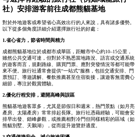
社）安排游客前往成都熊貓基地
對於外地遊客或希望省心高效出行的人來說，具有諸多優勢。
以下從多個角度詳細介紹選擇旅行社的好處：
1.
省心省力，節省時間與精力
成都熊貓基地位於成都市成華區，距離市中心約10–15公里，
雖然公共交通可達，但對於不熟悉當地路況、語言或交通系統
的遊客而言，規劃路線、購買門票、應對突發情況等都可能帶
來不便。旅行社通常會提供“一站式”服務，包括交通安排、門
票預訂、導遊講解、餐飲推薦甚至住宿銜接，讓遊客無需費心
細節，專注於觀賞體驗。
2.優化行程安排，避開高峰與誤區
熊貓基地遊客眾多，尤其是節假日和週末，熱門景點（如月亮
產房、太陽產房）常常排起長隊。旅行社憑藉經驗，可能會安
排早出發、錯峰參觀，或推薦相對冷門但同樣精彩的區域（如
熊貓別墅、天鵝湖），從而提升遊覽舒適度。
3.交通便捷安全，減少旅途困擾