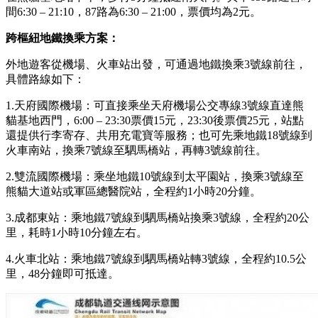
間6:30 – 21:10，87路為6:30 – 21:00，票價均為2元。
跨樞紐地鐵換乘
方案
：
外地遊客從機場、火車站出發，可通過地鐵換乘3號線前往，
具體路線如下：
1.天府國際機場：可直接乘坐天府機場公交專線3號線直達熊
貓基地西門，6:00 – 23:30票價15元，23:30後票價25元，站點
還提供行李寄存、共用充電寶等服務；也可先乘地鐵18號線到
火車南站，換乘7號線至駟馬橋站，再轉3號線前往。
2.雙流國際機場：乘坐地鐵10號線到太平園站，換乘3號線至
熊貓大道站或軍區總醫院站，全程約1小時20分鐘。
3.成都東站：乘地鐵7號線到駟馬橋站換乘3號線，全程約20公
里，耗時1小時10分鐘左右。
4.火車北站：乘地鐵7號線到駟馬橋站轉3號線，全程約10.5公
里，48分鐘即可抵達。