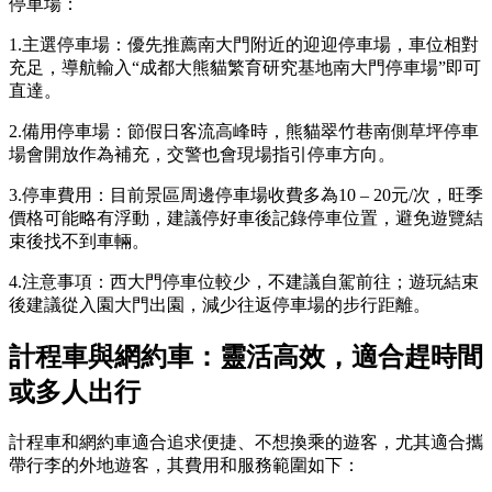
停車場：
1.主選停車場：優先推薦南大門附近的迎迎停車場，車位相對
充足，導航輸入“成都大熊貓繁育研究基地南大門停車場”即可
直達。
2.備用停車場：節假日客流高峰時，熊貓翠竹巷南側草坪停車
場會開放作為補充，交警也會現場指引停車方向。
3.停車費用：目前景區周邊停車場收費多為10 – 20元/次，旺季
價格可能略有浮動，建議停好車後記錄停車位置，避免遊覽結
束後找不到車輛。
4.注意事項：西大門停車位較少，不建議自駕前往；遊玩結束
後建議從入園大門出園，減少往返停車場的步行距離。
計程車與網約車：靈活高效，適合趕時間
或多人出行
計程車和網約車適合追求便捷、不想換乘的遊客，尤其適合攜
帶行李的外地遊客，其費用和服務範圍如下：