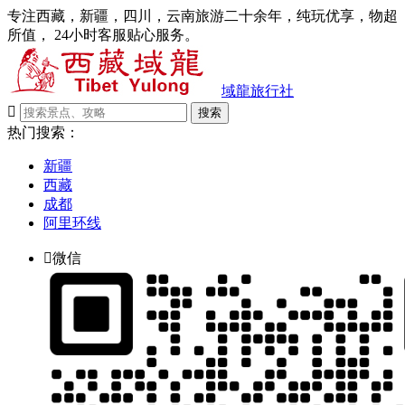
专注西藏，新疆，四川，云南旅游二十余年，纯玩优享，物超
所值， 24小时客服贴心服务。
域龍旅行社

搜索
热门搜索：
新疆
西藏
成都
阿里环线

微信