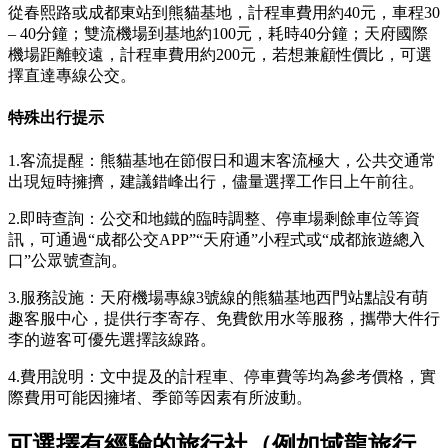
從春熙路或成都東站到熊貓基地，計程車費用約40元，車程30
– 40分鐘；雙流機場到基地約100元，耗時40分鐘；天府國際
機場距離較遠，計程車費用約200元，若想兼顧性價比，可選
擇直達專線公交。
特殊出行提示
1.客流提醒：熊貓基地在節假日和週末客流極大，公共交通常
出現短時擁擠，建議錯峰出行，儘量選擇工作日上午前往。
2.即時查詢：公交和地鐵的臨時調整、停車場剩餘車位等資
訊，可通過“成都公交APP”“天府通”小程式或“成都旅遊總入
口”公眾號查詢。
3.服務設施：天府機場專線3號線的熊貓基地西門站點設有萌
趣客服中心，提供行李寄存、免費飲用水等服務，攜帶大件行
李的遊客可優先選擇該線路。
4.費用說明：文中提及的計程車、停車費等均為參考價格，實
際費用可能因擁堵、季節等因素有所波動。
可選擇
有經驗的旅行社（例如域龍旅行