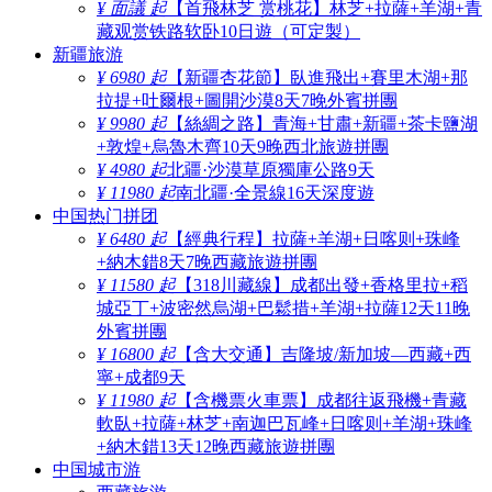
¥ 面議 起
【首飛林芝 赏桃花】林芝+拉薩+羊湖+青
藏观赏铁路软卧10日遊（可定製）
新疆旅游
¥ 6980 起
【新疆杏花節】臥進飛出+賽里木湖+那
拉提+吐爾根+圖開沙漠8天7晚外賓拼團
¥ 9980 起
【絲綢之路】青海+甘肅+新疆+茶卡鹽湖
+敦煌+烏魯木齊10天9晚西北旅遊拼團
¥ 4980 起
北疆·沙漠草原獨庫公路9天
¥ 11980 起
南北疆·全景線16天深度遊
中国热门拼团
¥ 6480 起
【經典行程】拉薩+羊湖+日喀则+珠峰
+納木錯8天7晚西藏旅遊拼團
¥ 11580 起
【318川藏線】成都出發+香格里拉+稻
城亞丁+波密然烏湖+巴鬆措+羊湖+拉薩12天11晚
外賓拼團
¥ 16800 起
【含大交通】吉隆坡/新加坡—西藏+西
寧+成都9天
¥ 11980 起
【含機票火車票】成都往返飛機+青藏
軟臥+拉薩+林芝+南迦巴瓦峰+日喀则+羊湖+珠峰
+納木錯13天12晚西藏旅遊拼團
中国城市游