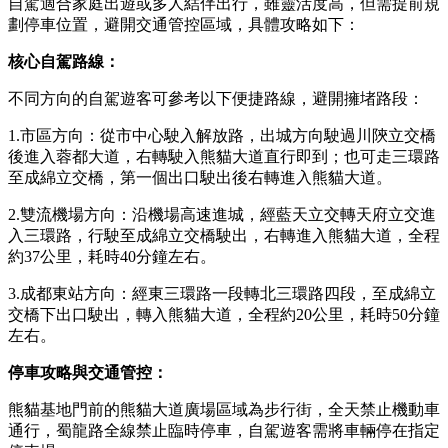
自駕適合家庭出遊或多人結伴出行，雖靈活度高，但需提前規
劃停車位置，避開交通管控區域，具體攻略如下：
核心自駕路線
：
不同方向的自駕遊客可參考以下便捷路線，避開擁堵路段：
1.市區方向：從市中心駛入解放路，出城方向駛過川陝立交橋
後進入蓉都大道，右轉駛入熊貓大道直行即到；也可走三環路
至成綿立交橋，第一個出口駛出後右轉進入熊貓大道。
2.雙流機場方向：沿機場高速進城，經藍天立交轉天府立交進
入三環路，行駛至成綿立交橋駛出，右轉進入熊貓大道，全程
約37公里，耗時40分鐘左右。
3.成都東站方向：經東三環路一段轉北三環路四段，至成綿立
交橋下出口駛出，轉入熊貓大道，全程約20公里，耗時50分鐘
左右。
停車攻略與交通管控
：
熊貓基地門前的熊貓大道廣場區域為步行街，全天禁止機動車
通行，蜀龍路全線禁止臨時停車，自駕遊客需將車輛停在指定