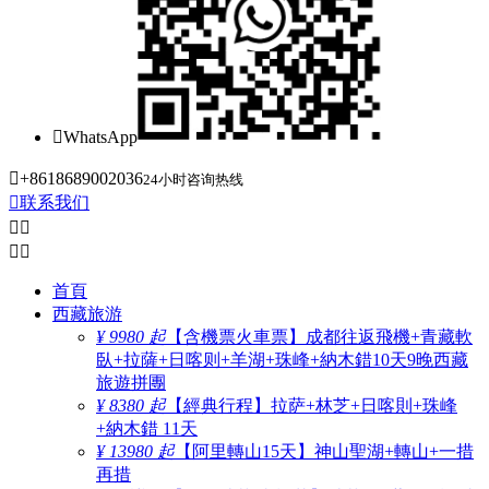

WhatsApp

+8618689002036
24小时咨询热线

联系我们




首頁
西藏旅游
¥ 9980 起
【含機票火車票】成都往返飛機+青藏軟
臥+拉薩+日喀则+羊湖+珠峰+納木錯10天9晚西藏
旅遊拼團
¥ 8380 起
【經典行程】拉萨+林芝+日喀則+珠峰
+納木錯 11天
¥ 13980 起
【阿里轉山15天】神山聖湖+轉山+一措
再措