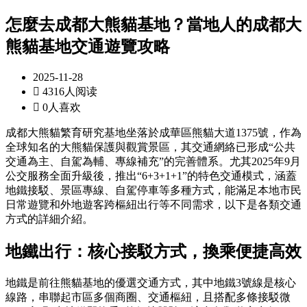
怎麼去成都大熊貓基地？當地人的成都大
熊貓基地交通遊覽攻略
2025-11-28

4316人阅读

0人喜欢
成都大熊貓繁育研究基地坐落於成華區熊貓大道1375號，作為
全球知名的大熊貓保護與觀賞景區，其交通網絡已形成“公共
交通為主、自駕為輔、專線補充”的完善體系。尤其2025年9月
公交服務全面升級後，推出“6+3+1+1”的特色交通模式，涵蓋
地鐵接駁、景區專線、自駕停車等多種方式，能滿足本地市民
日常遊覽和外地遊客跨樞紐出行等不同需求，以下是各類交通
方式的詳細介紹。
地鐵出行：核心接駁方式，換乘便捷高效
地鐵是前往熊貓基地的優選交通方式，其中地鐵3號線是核心
線路，串聯起市區多個商圈、交通樞紐，且搭配多條接駁微