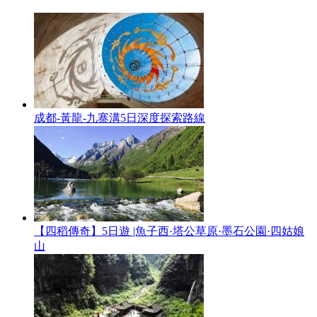
成都-黃龍-九寨溝5日深度探索路線
【四稻傳奇】5日遊 |魚子西·塔公草原·墨石公園·四姑娘
山