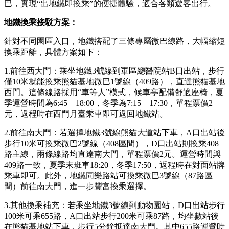
巴，實現“出地鐵即換乘”的便捷體驗，適合各類遊客出行。
地鐵換乘接駁方案
：
針對不同園區入口，地鐵搭配了三條專屬微巴線路，大幅縮短
換乘距離，具體方案如下：
1.前往西大門：乘坐地鐵3號線到軍區總醫院站B口出站，步行
僅10米就能換乘熊貓基地微巴1號線（409路），直達熊貓基地
西門。這條線路採用“車等人”模式，候車亭配備舒適座椅，夏
季運營時間為6:45 – 18:00，冬季為7:15 – 17:30，單程票價2
元，返程時在西門月臺乘車即可返回地鐵站。
2.前往南大門：若選擇地鐵3號線熊貓大道站下車，A口出站後
步行10米可換乘微巴2號線（408區間），D口出站則換乘408
路主線，兩條線路均直達南大門，單程票價2元。運營時間與
409路一致，夏季末班車18:20，冬季17:50，返程時在對面站牌
乘車即可。此外，地鐵同樂路站可換乘微巴3號線（87路區
間）前往南大門，進一步豐富換乘選擇。
3.其他換乘補充：若乘坐地鐵3號線到動物園站，D口出站步行
100米可乘655路，A口出站步行200米可乘87路，均坐數站後
在熊貓基地站下車，步行5分鐘抵達南大門。其中655路運營時