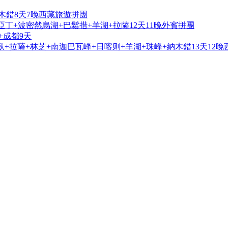
木錯8天7晚西藏旅遊拼團
亞丁+波密然烏湖+巴鬆措+羊湖+拉薩12天11晚外賓拼團
+成都9天
+拉薩+林芝+南迦巴瓦峰+日喀则+羊湖+珠峰+納木錯13天12