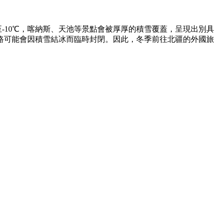
至-10℃，喀納斯、天池等景點會被厚厚的積雪覆蓋，呈現出別具
路可能會因積雪結冰而臨時封閉。因此，冬季前往北疆的外國旅