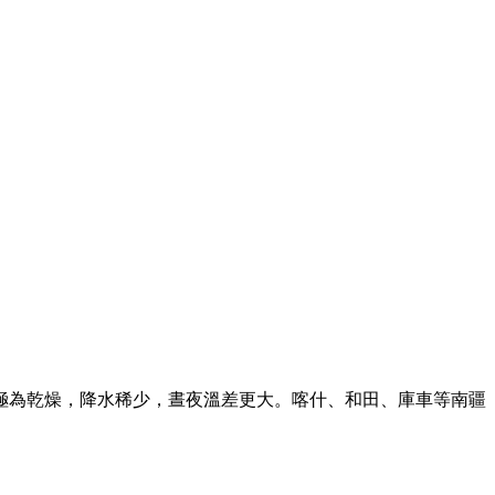
極為乾燥，降水稀少，晝夜溫差更大。喀什、和田、庫車等南疆
。