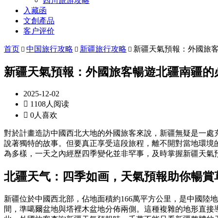
四川旅游攻略
入藏函
文創產品
客户评价
首页
中国旅行攻略
新疆旅行攻略
新疆天氣預報：外國旅



新疆天氣預報：外國旅客暢遊北疆南疆的
2025-12-02

1108人阅读

0人喜欢
對於計畫造訪中國西北大地的外國旅客來說，新疆無疑是一處
說著獨特的故事。但要真正享受這段旅程，離不開對當地環境
為多樣，一天之內經歷四季變化並非罕事，及時掌握新疆天氣
北疆天气：四季如画，天氣預報助你暢賞
新疆位於中國西北部，佔地面積約166萬平方公里，是中國陸
間，準噶爾盆地與塔裡木盆地分佈兩側。這種複雜的地形直接