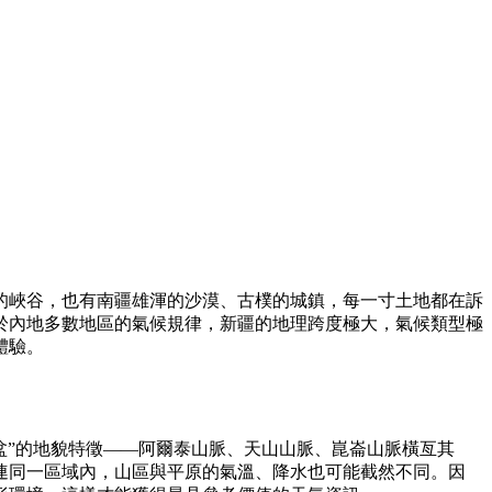
的峽谷，也有南疆雄渾的沙漠、古樸的城鎮，每一寸土地都在訴
於內地多數地區的氣候規律，新疆的地理跨度極大，氣候類型極
體驗。
盆”的地貌特徵——阿爾泰山脈、天山山脈、崑崙山脈橫亙其
連同一區域內，山區與平原的氣溫、降水也可能截然不同。因