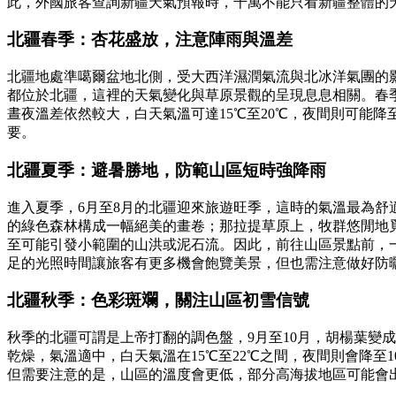
此，外國旅客查詢新疆天氣預報時，千萬不能只看新疆整體的
北疆春季：杏花盛放，注意陣雨與溫差
北疆地處準噶爾盆地北側，受大西洋濕潤氣流與北冰洋氣團的
都位於北疆，這裡的天氣變化與草原景觀的呈現息息相關。春
晝夜溫差依然較大，白天氣溫可達15℃至20℃，夜間則可能
要。
北疆夏季：避暑勝地，防範山區短時強降雨
進入夏季，6月至8月的北疆迎來旅遊旺季，這時的氣溫最為舒
的綠色森林構成一幅絕美的畫卷；那拉提草原上，牧群悠閒地
至可能引發小範圍的山洪或泥石流。因此，前往山區景點前，
足的光照時間讓旅客有更多機會飽覽美景，但也需注意做好防
北疆秋季：色彩斑斕，關注山區初雪信號
秋季的北疆可謂是上帝打翻的調色盤，9月至10月，胡楊葉變
乾燥，氣溫適中，白天氣溫在15℃至22℃之間，夜間則會降
但需要注意的是，山區的溫度會更低，部分高海拔地區可能會