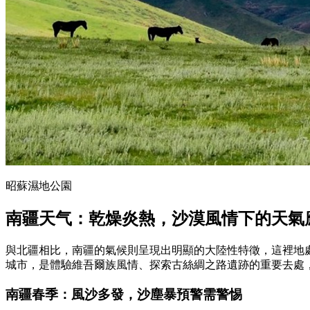
昭蘇濕地公園
南疆天气：乾燥炎熱，沙漠風情下的天氣
與北疆相比，南疆的氣候則呈現出明顯的大陸性特徵，這裡地
城市，是體驗維吾爾族風情、探索古絲綢之路遺跡的重要去處
南疆春季：風沙多發，沙塵暴預警需警惕