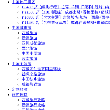
中国热门拼团
¥ 6480 起
【經典行程】拉薩+羊湖+日喀则+珠峰+納
¥ 11580 起
【318川藏線】成都出發+香格里拉+稻城
¥ 16800 起
【含大交通】吉隆坡/新加坡—西藏+西寧
¥ 11980 起
【含機票火車票】成都往返飛機+青藏軟臥
中国城市游
西藏旅游
新疆旅游
四川成都旅游
西北旅游
中国小团游
云南旅游
中国主题游
西藏冈仁波齐阿里环线
丝绸之路旅游
中国徒步旅游
成都熊猫游
定制旅游
旅游攻略
西藏旅行攻略
新疆旅行攻略