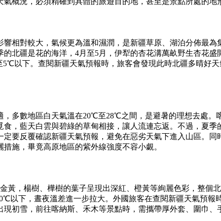
天氣概況，必須精確到具體的旅遊目的地，甚至是景點所處的地
影響相對較大，氣候更為溫和濕潤，是新疆草原、湖泊分佈最為
季的北疆是花的海洋，4月至5月，伊犁的杏花溝萬畝野生杏花盛
降至5℃以下。查閱新疆天氣預報時，旅客會發現此時北疆多晴好
適，多數地區白天氣溫在20℃至28℃之間，是避暑的理想去處
覓食，藍天白雲與碧綠的草甸相接，讓人流連忘返。不過，夏季
一定要反覆確認新疆天氣預報，避免在惡劣天氣下進入山區。同
曬措施，畢竟高原地區的紫外線強度不容小覷。
成金黃，楊樹、樺樹的葉子呈現出深紅、橙黃等絢麗色彩，整個
至10℃以下，晝夜溫差進一步拉大。外國旅客在查閱新疆天氣預
出現初雪，前往喀納斯、禾木等景點時，需攜帶厚外套、圍巾、