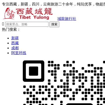
专注西藏，新疆，四川，云南旅游二十余年，纯玩优享，物超所
域龍旅行社

搜索
热门搜索：
新疆
西藏
成都
阿里环线