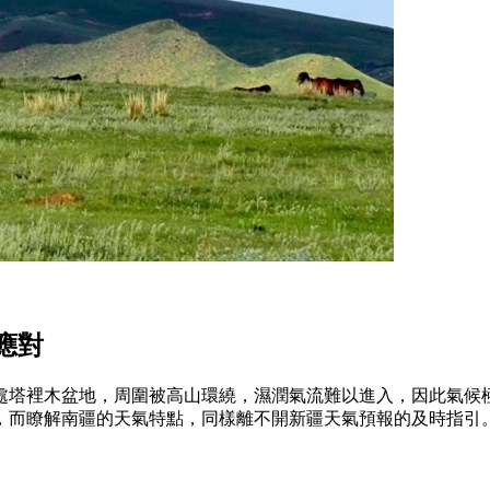
應對
處塔裡木盆地，周圍被高山環繞，濕潤氣流難以進入，因此氣候
，而瞭解南疆的天氣特點，同樣離不開新疆天氣預報的及時指引