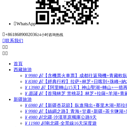

WhatsApp

+8618689002036
24小时咨询热线

联系我们




首頁
西藏旅游
¥ 9980 起
【含機票火車票】成都往返飛機+青藏軟臥+
¥ 8380 起
【經典行程】拉萨+林芝+日喀則+珠峰+納木
¥ 13980 起
【阿里轉山15天】神山聖湖+轉山+一措
¥ 面議 起
【首飛林芝 赏桃花】林芝+拉薩+羊湖+青
新疆旅游
¥ 6980 起
【新疆杏花節】臥進飛出+賽里木湖+那拉
¥ 9980 起
【絲綢之路】青海+甘肅+新疆+茶卡鹽湖+
¥ 4980 起
北疆·沙漠草原獨庫公路9天
¥ 11980 起
南北疆·全景線16天深度遊