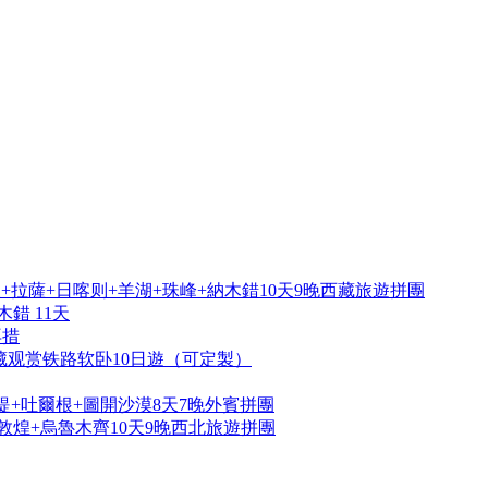
拉薩+日喀则+羊湖+珠峰+納木錯10天9晚西藏旅遊拼團
錯 11天
再措
藏观赏铁路软卧10日遊（可定製）
提+吐爾根+圖開沙漠8天7晚外賓拼團
敦煌+烏魯木齊10天9晚西北旅遊拼團