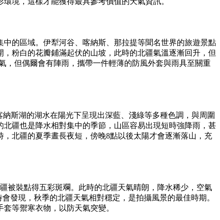
形環境，這樣才能獲得最具參考價值的天氣資訊。
集中的區域。伊犁河谷、喀納斯、那拉提等聞名世界的旅遊景點
開，粉白的花瓣鋪滿起伏的山坡，此時的北疆氣溫逐漸回升，但
天氣，但偶爾會有陣雨，攜帶一件輕薄的防風外套與雨具至關重
。喀納斯湖的湖水在陽光下呈現出深藍、淺綠等多種色調，與周圍
的北疆也是降水相對集中的季節，山區容易出現短時強降雨，甚
時，北疆的夏季晝長夜短，傍晚8點以後太陽才會逐漸落山，充
北疆被裝點得五彩斑斕。此時的北疆天氣晴朗，降水稀少，空氣
報時會發現，秋季的北疆天氣相對穩定，是拍攝風景的最佳時期。
手套等禦寒衣物，以防天氣突變。