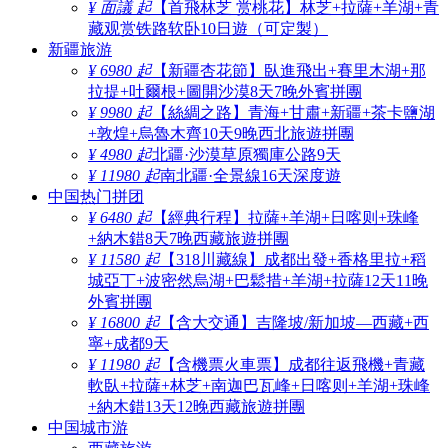
¥ 面議 起
【首飛林芝 赏桃花】林芝+拉薩+羊湖+青
藏观赏铁路软卧10日遊（可定製）
新疆旅游
¥ 6980 起
【新疆杏花節】臥進飛出+賽里木湖+那
拉提+吐爾根+圖開沙漠8天7晚外賓拼團
¥ 9980 起
【絲綢之路】青海+甘肅+新疆+茶卡鹽湖
+敦煌+烏魯木齊10天9晚西北旅遊拼團
¥ 4980 起
北疆·沙漠草原獨庫公路9天
¥ 11980 起
南北疆·全景線16天深度遊
中国热门拼团
¥ 6480 起
【經典行程】拉薩+羊湖+日喀则+珠峰
+納木錯8天7晚西藏旅遊拼團
¥ 11580 起
【318川藏線】成都出發+香格里拉+稻
城亞丁+波密然烏湖+巴鬆措+羊湖+拉薩12天11晚
外賓拼團
¥ 16800 起
【含大交通】吉隆坡/新加坡—西藏+西
寧+成都9天
¥ 11980 起
【含機票火車票】成都往返飛機+青藏
軟臥+拉薩+林芝+南迦巴瓦峰+日喀则+羊湖+珠峰
+納木錯13天12晚西藏旅遊拼團
中国城市游