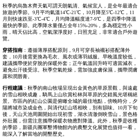
秋季的烏魯木齊天氣可謂天朗氣清、氣候宜人，是全年最適合
旅遊的季節。9月平均氣溫14℃-21℃，10月降至5℃-12℃，11
月則快速跌至-3℃-4℃，月均降溫幅度達7-9℃，是四季中降溫
最快的季節。此季降水量僅占全年15%-20%，多為穩定性小
雨，晴天佔比高，空氣潔淨度好，日照充足，非常適合戶外遊
覽。
穿搭指南
：遵循薄厚搭配原則，9月可穿長袖襯衫搭配薄外
套，10月後需更換為毛衣、風衣或薄羽絨服。早晚溫度较低，
建議攜帶便於穿脫的保暖外套；正午氣溫回升時可適當減衣，
避免出汗後受涼。秋季空氣乾燥，需加強皮膚保濕，攜帶潤膚
露和潤唇膏。
行程建議
：秋季的南山牧場呈現出金黃色的草原景觀，與遠處
的雪山相映成趣，騎馬上山欣賞松林與草原的交錯風光堪稱絕
景。市區內的紅山公園是俯瞰全城的最佳地點，傍晚時分，夕
陽將城市染成金色，與清代紅山塔相映，別有韻味。10月下旬
後，天山天池周圍開始出現初雪，湖水清澈倒映雪山，景色格
外壯麗，但需注意攜帶保暖衣物應對降溫。此外，秋季是收穫
的季節，新疆兵團軍墾博物館內的農墾文化展覽也值得一看，
能深入了解當地的開墾歷史。