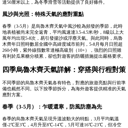
達50厘米以上，為冬季滑雪等活動提供了良好條件。
風沙與光照：特殊天氣的應對重點
春季（3-5月）是烏魯木齊天氣中風沙較為頻發的季節，此時
地表植被尚未完全返青，平均風速達3.5-4.5米/秒，8級以上大
風年均出現5-8次，易引發揚沙或浮塵天氣。與此同時，烏魯
木齊年日照時數居全國中高緯度城市前列，5-8月每月日照超
260小時，紫外線指數常達極高級別（10+），強烈的日照雖
有利於瓜果糖分積累，卻也對遊客的防曬措施提出嚴格要求。
四季烏魯木齊天氣詳解：穿搭與行程對策
不同季節的烏魯木齊天氣各有特色，對應的旅遊亮點與行前準
備也截然不同。以下按季節拆分，為海外遊客提供精准的天氣
應對方案。
春季（3-5月）：乍暖還寒，防風防塵為先
春季的烏魯木齊天氣呈現升溫波動大的特點，3月平均氣溫
僅-2℃至3℃，4月升至8℃-14℃，5月可達16℃-23℃，但冷空