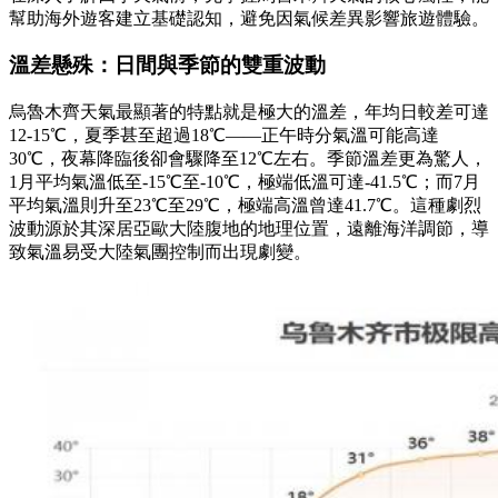
幫助海外遊客建立基礎認知，避免因氣候差異影響旅遊體驗。
溫差懸殊：日間與季節的雙重波動
烏魯木齊天氣最顯著的特點就是極大的溫差，年均日較差可達
12-15℃，夏季甚至超過18℃——正午時分氣溫可能高達
30℃，夜幕降臨後卻會驟降至12℃左右。季節溫差更為驚人，
1月平均氣溫低至-15℃至-10℃，極端低溫可達-41.5℃；而7月
平均氣溫則升至23℃至29℃，極端高溫曾達41.7℃。這種劇烈
波動源於其深居亞歐大陸腹地的地理位置，遠離海洋調節，導
致氣溫易受大陸氣團控制而出現劇變。