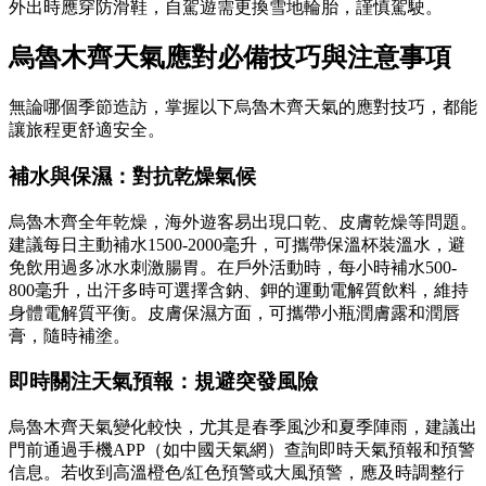
外出時應穿防滑鞋，自駕遊需更換雪地輪胎，謹慎駕駛。
烏魯木齊天氣應對必備技巧與注意事項
無論哪個季節造訪，掌握以下烏魯木齊天氣的應對技巧，都能
讓旅程更舒適安全。
補水與保濕：對抗乾燥氣候
烏魯木齊全年乾燥，海外遊客易出現口乾、皮膚乾燥等問題。
建議每日主動補水1500-2000毫升，可攜帶保溫杯裝溫水，避
免飲用過多冰水刺激腸胃。在戶外活動時，每小時補水500-
800毫升，出汗多時可選擇含鈉、鉀的運動電解質飲料，維持
身體電解質平衡。皮膚保濕方面，可攜帶小瓶潤膚露和潤唇
膏，隨時補塗。
即時關注天氣預報：規避突發風險
烏魯木齊天氣變化較快，尤其是春季風沙和夏季陣雨，建議出
門前通過手機APP（如中國天氣網）查詢即時天氣預報和預警
信息。若收到高溫橙色/紅色預警或大風預警，應及時調整行