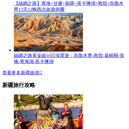
【絲綢之路】青海+甘肅+新疆+茶卡鹽湖+敦煌+烏魯木
齊13天12晚西北旅遊拼團
絲綢之路黃金線10日深度遊：烏魯木齊-敦煌-嘉峪關-張
掖-青海湖-茶卡鹽湖
查看更多新疆旅游

新疆旅行攻略