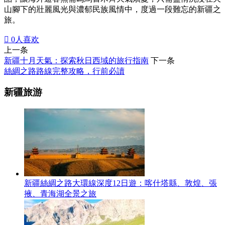
山腳下的壯麗風光與濃郁民族風情中，度過一段難忘的新疆之
旅。

0
人喜欢
上一条
新疆十月天氣：探索秋日西域的旅行指南
下一条
絲綢之路路線完整攻略，行前必讀
新疆旅游
新疆絲綢之路大環線深度12日遊：喀什塔縣、敦煌、張
掖、青海湖全景之旅