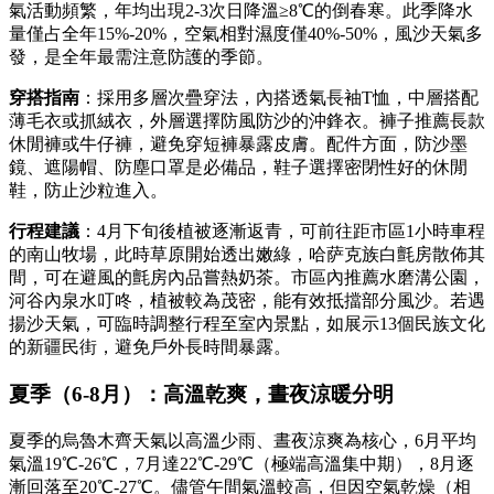
氣活動頻繁，年均出現2-3次日降溫≥8℃的倒春寒。此季降水
量僅占全年15%-20%，空氣相對濕度僅40%-50%，風沙天氣多
發，是全年最需注意防護的季節。
穿搭指南
：採用多層次疊穿法，內搭透氣長袖T恤，中層搭配
薄毛衣或抓絨衣，外層選擇防風防沙的沖鋒衣。褲子推薦長款
休閒褲或牛仔褲，避免穿短褲暴露皮膚。配件方面，防沙墨
鏡、遮陽帽、防塵口罩是必備品，鞋子選擇密閉性好的休閒
鞋，防止沙粒進入。
行程建議
：4月下旬後植被逐漸返青，可前往距市區1小時車程
的南山牧場，此時草原開始透出嫩綠，哈萨克族白氈房散佈其
間，可在避風的氈房內品嘗熱奶茶。市區內推薦水磨溝公園，
河谷內泉水叮咚，植被較為茂密，能有效抵擋部分風沙。若遇
揚沙天氣，可臨時調整行程至室內景點，如展示13個民族文化
的新疆民街，避免戶外長時間暴露。
夏季（6-8月）：高溫乾爽，晝夜涼暖分明
夏季的烏魯木齊天氣以高溫少雨、晝夜涼爽為核心，6月平均
氣溫19℃-26℃，7月達22℃-29℃（極端高溫集中期），8月逐
漸回落至20℃-27℃。儘管午間氣溫較高，但因空氣乾燥（相