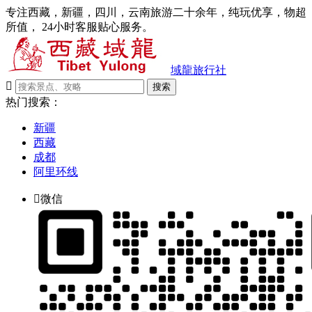
专注西藏，新疆，四川，云南旅游二十余年，纯玩优享，物超
所值， 24小时客服贴心服务。
域龍旅行社

搜索
热门搜索：
新疆
西藏
成都
阿里环线

微信