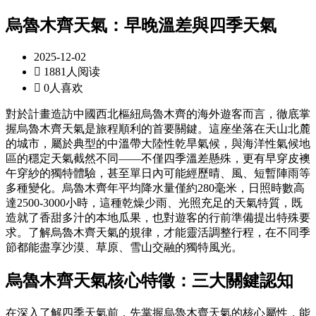
烏魯木齊天氣：早晚溫差與四季天氣
2025-12-02

1881人阅读

0人喜欢
對於計畫造訪中國西北樞紐烏魯木齊的海外遊客而言，徹底掌
握烏魯木齊天氣是旅程順利的首要關鍵。這座坐落在天山北麓
的城市，屬於典型的中溫帶大陸性乾旱氣候，與海洋性氣候地
區的穩定天氣截然不同——不僅四季溫差懸殊，更有早穿皮襖
午穿紗的獨特體驗，甚至單日內可能經歷晴、風、短暫陣雨等
多種變化。烏魯木齊年平均降水量僅約280毫米，日照時數高
達2500-3000小時，這種乾燥少雨、光照充足的天氣特質，既
造就了香甜多汁的本地瓜果，也對遊客的行前準備提出特殊要
求。了解烏魯木齊天氣的規律，才能靈活調整行程，在不同季
節都能盡享沙漠、草原、雪山交融的獨特風光。
烏魯木齊天氣核心特徵：三大關鍵認知
在深入了解四季天氣前，先掌握烏魯木齊天氣的核心屬性，能