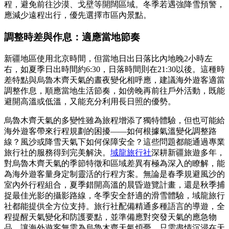
程，避免前往沙漠、戈壁等開闊區域。冬季若遇強降雪預警，
應減少遠程出行，優先選擇市區內景點。
調整時差與作息：適應當地節奏
新疆地區使用北京時間，但當地日出日落比內地晚2小時左
右，如夏季日出時間約6:30，日落時間則在21:30以後。這種時
差特點與烏魯木齊天氣的晝夜變化相呼應，建議海外遊客適當
調整作息，順應當地生活節奏，如傍晚再前往戶外活動，既能
避開高溫或低溫，又能充分利用長日照的優勢。
烏魯木齊天氣的多變性雖為旅程增添了獨特體驗，但也可能給
海外遊客帶來行程規劃的困擾——如何根據氣溫變化調整路
線？風沙或降雪天氣下如何保障安全？這些問題都能通過專業
旅行社的服務得到完美解決。
域龍旅行社
深耕新疆旅遊多年，
對烏魯木齊天氣的季節特徵和區域差異有極為深入的瞭解，能
為海外遊客量身定制靈活的行程方案。無論是春季規避風沙的
室內外行程組合，夏季錯開高溫的晨昏遊覽計畫，還是秋季捕
捉最佳光影的攝影路線，冬季安全舒適的滑雪體驗，域龍旅行
社都能提供全方位支持。旅行社配備精通多種語言的導遊，全
程提醒天氣變化和防護要點，並準備應對突發天氣的應急物
品，讓海外遊客無需為烏魯木齊天氣煩憂，只需盡情沉浸在天