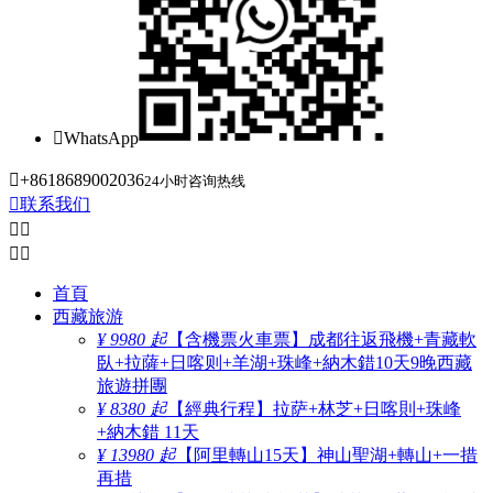

WhatsApp

+8618689002036
24小时咨询热线

联系我们




首頁
西藏旅游
¥ 9980 起
【含機票火車票】成都往返飛機+青藏軟
臥+拉薩+日喀则+羊湖+珠峰+納木錯10天9晚西藏
旅遊拼團
¥ 8380 起
【經典行程】拉萨+林芝+日喀則+珠峰
+納木錯 11天
¥ 13980 起
【阿里轉山15天】神山聖湖+轉山+一措
再措