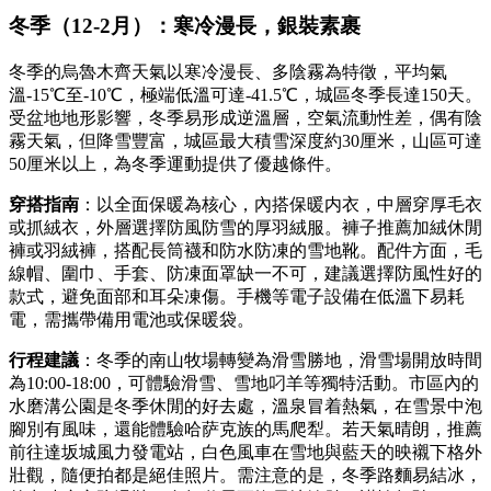
冬季（12-2月）：寒冷漫長，銀裝素裹
冬季的烏魯木齊天氣以寒冷漫長、多陰霧為特徵，平均氣
溫-15℃至-10℃，極端低溫可達-41.5℃，城區冬季長達150天。
受盆地地形影響，冬季易形成逆溫層，空氣流動性差，偶有陰
霧天氣，但降雪豐富，城區最大積雪深度約30厘米，山區可達
50厘米以上，為冬季運動提供了優越條件。
穿搭指南
：以全面保暖為核心，內搭保暖内衣，中層穿厚毛衣
或抓絨衣，外層選擇防風防雪的厚羽絨服。褲子推薦加絨休閒
褲或羽絨褲，搭配長筒襪和防水防凍的雪地靴。配件方面，毛
線帽、圍巾、手套、防凍面罩缺一不可，建議選擇防風性好的
款式，避免面部和耳朵凍傷。手機等電子設備在低溫下易耗
電，需攜帶備用電池或保暖袋。
行程建議
：冬季的南山牧場轉變為滑雪勝地，滑雪場開放時間
為10:00-18:00，可體驗滑雪、雪地叼羊等獨特活動。市區內的
水磨溝公園是冬季休閒的好去處，溫泉冒着熱氣，在雪景中泡
腳別有風味，還能體驗哈萨克族的馬爬犁。若天氣晴朗，推薦
前往達坂城風力發電站，白色風車在雪地與藍天的映襯下格外
壯觀，隨便拍都是絕佳照片。需注意的是，冬季路麵易結冰，