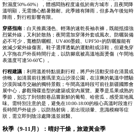
對濕度50%-60%），體感悶熱程度遠低於南方城市，且夜間降
溫明顯，无需擔心酷暑難耐。此季雖有陣雨，但多為午後短時
降雨，對行程影響有限。
穿搭指南
：白天推薦淺色、輕薄的速乾長袖衣褲，既能抵擋強
烈紫外線，又利於散熱；夜間需加穿薄外套或風衣。防曬裝備
必不可少，寬檐防曬帽、UV400墨鏡、UPF50+的防曬服能有
效減少紫外線傷害。鞋子選擇透氣的運動鞋或涼鞋，但避免穿
人字拖在戶外長時間行走，以防腳底被高溫地面燙傷（午間地
表溫度可達50-60℃）。
行程建議
：利用溫差特點規劃行程，將戶外活動安排在清晨或
傍晚，如清晨前往雅瑪里克山沙漠公園，在涼爽的氣溫中體驗
沙漠與城市交融的獨特景觀；午間高溫時段可前往新疆國際會
展中心，參觀飛碟造型的建築或室內展覽。夏季是瓜果成熟的
季節，別忘了到領館巷品嘗新鮮的葡萄、哈密瓜，感受當地風
味。需特別注意的是，避免在10:00-18:00的核心高溫时段進行
長時間戶外徒步，以防熱射病，若出現頭暈、意識模糊等症
狀，需立即到陰涼處降溫並就醫。
秋季（9-11月）：晴好干燥，旅遊黃金季