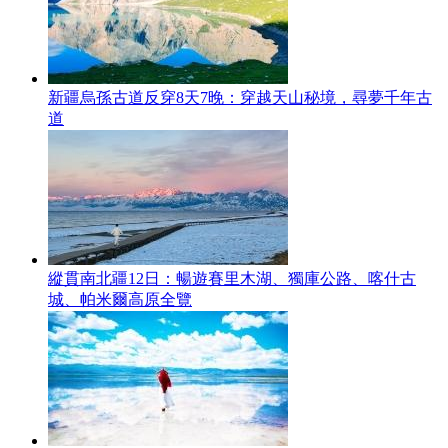
新疆烏孫古道反穿8天7晚：穿越天山秘境，尋夢千年古
道
縱貫南北疆12日：暢遊賽里木湖、獨庫公路、喀什古
城、帕米爾高原全覽