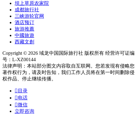
坝上草原农家院
成都旅行社
三峡游轮官网
酒店预订
旅游推薦
中國旅遊
西藏文創
Copyright © 2026 域龙中国国际旅行社 版权所有 经营许可证编
号：L-XZ00144
法律声明：本站部分图文内容取自互联网。您若发现有侵略您
著作权行为，请及时告知，我们工作人员将在第一时间删除侵
权作品、停止继续传播。

目录

电话

微信
立即咨询