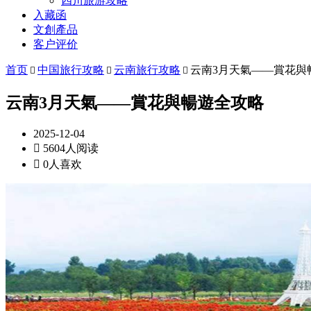
四川旅游攻略
入藏函
文創產品
客户评价
首页
中国旅行攻略
云南旅行攻略
云南3月天氣——賞花與



云南3月天氣——賞花與暢遊全攻略
2025-12-04

5604人阅读

0人喜欢