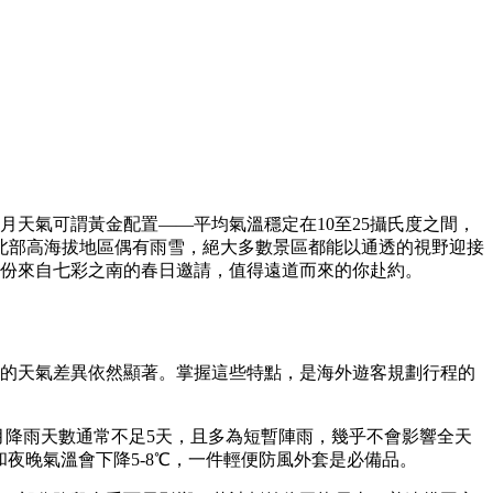
天氣可謂黃金配置——平均氣溫穩定在10至25攝氏度之間，
北部高海拔地區偶有雨雪，絕大多數景區都能以通透的視野迎接
這份來自七彩之南的春日邀請，值得遠道而來的你赴約。
域的天氣差異依然顯著。掌握這些特點，是海外遊客規劃行程的
月降雨天數通常不足5天，且多為短暫陣雨，幾乎不會影響全天
夜晚氣溫會下降5-8℃，一件輕便防風外套是必備品。