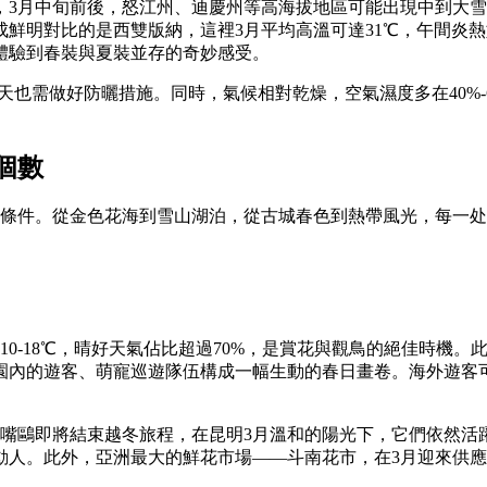
，3月中旬前後，怒江州、迪慶州等高海拔地區可能出現中到大
鮮明對比的是西雙版納，這裡3月平均高溫可達31℃，午間炎
體驗到春裝與夏裝並存的奇妙感受。
陰天也需做好防曬措施。同時，氣候相對乾燥，空氣濕度多在40%
個數
賞條件。從金色花海到雪山湖泊，從古城春色到熱帶風光，每一
0-18℃，晴好天氣佔比超過70%，是賞花與觀鳥的絕佳時機。
園內的遊客、萌寵巡遊隊伍構成一幅生動的春日畫卷。海外遊客
紅嘴鷗即將結束越冬旅程，在昆明3月溫和的陽光下，它們依然活
動人。此外，亞洲最大的鮮花市場——斗南花市，在3月迎來供