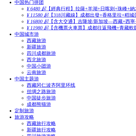
中国热门拼团
¥ 6480 起
【經典行程】拉薩+羊湖+日喀则+珠峰+納
¥ 11580 起
【318川藏線】成都出發+香格里拉+稻城
¥ 16800 起
【含大交通】吉隆坡/新加坡—西藏+西寧
¥ 11980 起
【含機票火車票】成都往返飛機+青藏軟臥
中国城市游
西藏旅游
新疆旅游
四川成都旅游
西北旅游
中国小团游
云南旅游
中国主题游
西藏冈仁波齐阿里环线
丝绸之路旅游
中国徒步旅游
成都熊猫游
定制旅游
旅游攻略
西藏旅行攻略
新疆旅行攻略