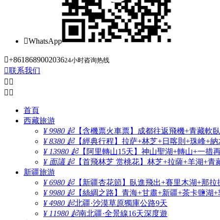

WhatsApp

+8618689002036
24小时咨询热线

联系我们




首頁
西藏旅游
¥ 9980 起
【含機票火車票】成都往返飛機+青藏軟臥+
¥ 8380 起
【經典行程】拉萨+林芝+日喀則+珠峰+納木
¥ 13980 起
【阿里轉山15天】神山聖湖+轉山+一措
¥ 面議 起
【首飛林芝 赏桃花】林芝+拉薩+羊湖+青
新疆旅游
¥ 6980 起
【新疆杏花節】臥進飛出+賽里木湖+那拉
¥ 9980 起
【絲綢之路】青海+甘肅+新疆+茶卡鹽湖+
¥ 4980 起
北疆·沙漠草原獨庫公路9天
¥ 11980 起
南北疆·全景線16天深度遊