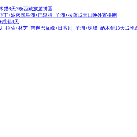
木錯8天7晚西藏旅遊拼團
亞丁+波密然烏湖+巴鬆措+羊湖+拉薩12天11晚外賓拼團
+成都9天
+拉薩+林芝+南迦巴瓦峰+日喀则+羊湖+珠峰+納木錯13天12