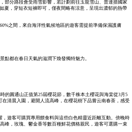
雪，部分路段會受雨雪影響，若計劃前往玉龍雪山、普達措國家
熱如夏，穿短衣短褲即可，僅夜間略有涼意，呈現出濃郁的熱帶
-60%之間，來自海洋性氣候地區的遊客需提前準備保濕護膚
处景點都在春日天氣的滋潤下煥發獨特魅力。
此時的圓通山正值第25屆櫻花節，數千株本土櫻花與海棠從3月5
可在清晨入園，避開人流高峰，在櫻花樹下品嘗云南春茶，感受
躍，遊客可購買專用餵食料與這些白色精靈近距離互動。傍晚時
應高峰，玫瑰、鬱金香等數百種鮮花價格親民，遊客可選購一束