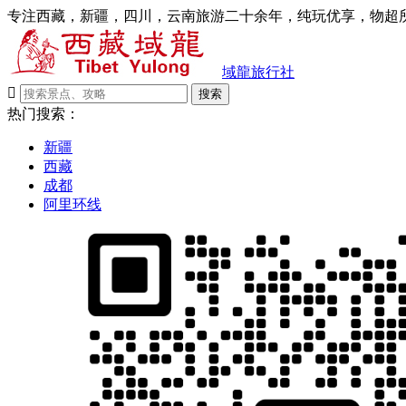
专注西藏，新疆，四川，云南旅游二十余年，纯玩优享，物超所
域龍旅行社

搜索
热门搜索：
新疆
西藏
成都
阿里环线