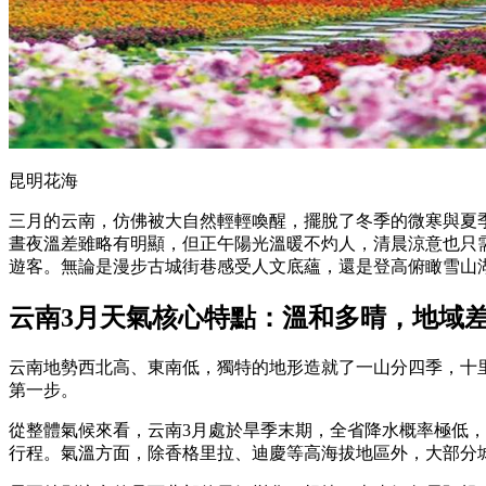
昆明花海
三月的云南，仿佛被大自然輕輕喚醒，擺脫了冬季的微寒與夏季
晝夜溫差雖略有明顯，但正午陽光溫暖不灼人，清晨涼意也只
遊客。無論是漫步古城街巷感受人文底蘊，還是登高俯瞰雪山
云南3月天氣核心特點：溫和多晴，地域
云南地勢西北高、東南低，獨特的地形造就了一山分四季，十
第一步。
從整體氣候來看，云南3月處於旱季末期，全省降水概率極低，
行程。氣溫方面，除香格里拉、迪慶等高海拔地區外，大部分城