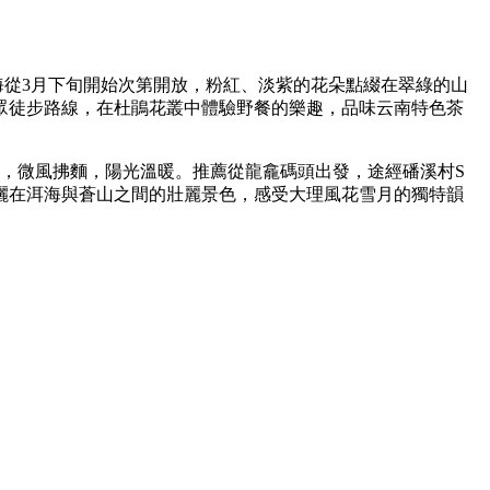
海從3月下旬開始次第開放，粉紅、淡紫的花朵點綴在翠綠的山
眾徒步路線，在杜鵑花叢中體驗野餐的樂趣，品味云南特色茶
，微風拂麵，陽光溫暖。推薦從龍龕碼頭出發，途經磻溪村S
灑在洱海與蒼山之間的壯麗景色，感受大理風花雪月的獨特韻