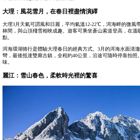
大理：風花雪月，在春日裡盡情演繹
大理3月天氣可謂風和日麗，平均氣溫12-22℃，洱海畔的
林間，與山頂殘雪相映成趣。遊客可乘坐蒼山索道登高，在溫
點。
洱海環湖骑行是體驗大理春日的經典方式。3月的洱海水面清
彎，最後抵達雙廊古鎮，全程約40公里，沿途可隨時停靠拍
味。
麗江：雪山春色，柔軟時光裡的驚喜