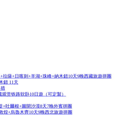
拉薩+日喀则+羊湖+珠峰+納木錯10天9晚西藏旅遊拼團
錯 11天
再措
藏观赏铁路软卧10日遊（可定製）
提+吐爾根+圖開沙漠8天7晚外賓拼團
敦煌+烏魯木齊10天9晚西北旅遊拼團