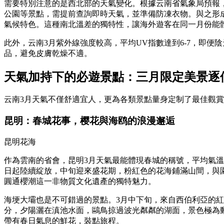
需要特別注意的是西北部的天氣變化。根據云南省氣象局預報
公園等景點，需提前查詢即時天氣，並準備防凍衣物。與之形成
氣候特色。這種南北溫差的獨特性，讓海外遊客在同一月份能
此外，云南3月紫外線強度較高，平均UV指數達到6-7，即便
品，避免皮膚乾燥不適。
天氣加持下的必遊景點：三月限定美景逐
云南3月天氣不僅舒適宜人，更為各類景點量身定制了最佳觀
昆明：春城花事，樱花與海鸥的浪漫邂逅
昆明花海
作為雲南的省會，昆明3月天氣最能體現春城的稱號，平均氣溫1
日起陸續綻放，中旬迎來盛花期，粉紅色的花海鋪滿山間，與
圓通櫻潮這一非物質文化遺產的獨特魅力。
海埂大壩也是不可錯過的景點。3月中下旬，來自西伯利亞的
分，夕陽灑在滇池水面，鷗鳥掠過波光粼粼的湖面，景色極為
帶有春日氣息的鮮花，裝點旅程。