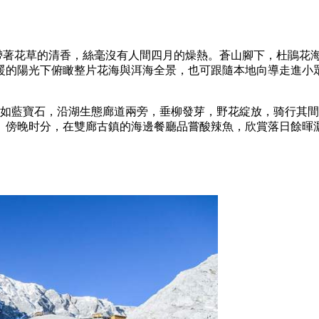
微風帶著花草的清香，絲毫沒有人間四月的燥熱。蒼山腳下，杜鵑花
暖的陽光下俯瞰整片花海與洱海全景，也可跟隨本地向導走進小
澈如藍寶石，沿湖生態廊道兩旁，垂柳發芽，野花綻放，骑行其間
照。傍晚时分，在雙廊古鎮的海邊餐廳品嘗酸辣魚，欣賞落日餘暉