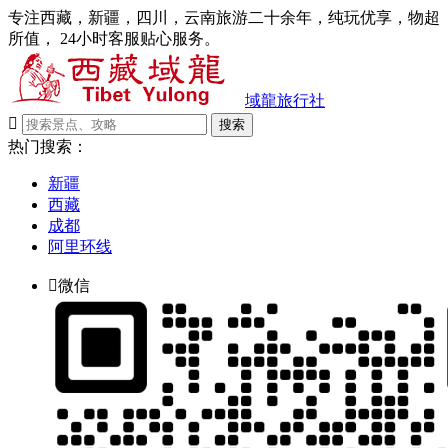
专注西藏，新疆，四川，云南旅游二十余年，纯玩优享，物超
所值， 24小时客服贴心服务。
域龍旅行社

搜索
热门搜索：
新疆
西藏
成都
阿里环线

微信