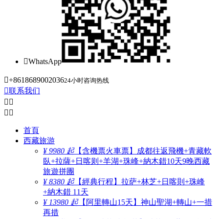

WhatsApp

+8618689002036
24小时咨询热线

联系我们




首頁
西藏旅游
¥ 9980 起
【含機票火車票】成都往返飛機+青藏軟
臥+拉薩+日喀则+羊湖+珠峰+納木錯10天9晚西藏
旅遊拼團
¥ 8380 起
【經典行程】拉萨+林芝+日喀則+珠峰
+納木錯 11天
¥ 13980 起
【阿里轉山15天】神山聖湖+轉山+一措
再措