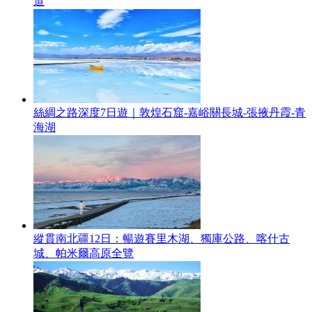
道
絲綢之路深度7日遊｜敦煌石窟-嘉峪關長城-張掖丹霞-青
海湖
縱貫南北疆12日：暢遊賽里木湖、獨庫公路、喀什古
城、帕米爾高原全覽