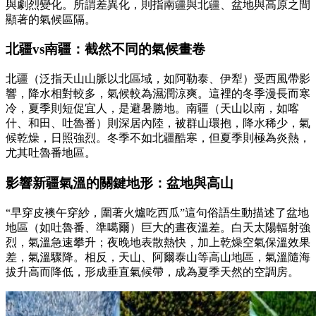
與劇烈變化。所謂差異化，則指南疆與北疆、盆地與高原之間
顯著的氣候區隔。
北疆vs南疆：截然不同的氣候畫卷
北疆（泛指天山山脈以北區域，如阿勒泰、伊犁）受西風帶影
響，降水相對較多，氣候較為濕潤涼爽。這裡的冬季漫長而寒
冷，夏季則短促宜人，是避暑勝地。南疆（天山以南，如喀
什、和田、吐魯番）則深居內陸，被群山環抱，降水稀少，氣
候乾燥，日照強烈。冬季不如北疆酷寒，但夏季則極為炎熱，
尤其吐魯番地區。
影響新疆氣溫的關鍵地形：盆地與高山
“早穿皮襖午穿紗，圍著火爐吃西瓜”這句俗語生動描述了盆地
地區（如吐魯番、準噶爾）巨大的晝夜溫差。白天太陽輻射強
烈，氣溫急速攀升；夜晚地表散熱快，加上乾燥空氣保溫效果
差，氣溫驟降。相反，天山、阿爾泰山等高山地區，氣溫隨海
拔升高而降低，形成垂直氣候帶，成為夏季天然的空調房。