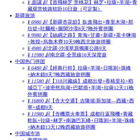
¥ 面議 起
【首飛林芝 赏桃花】林芝+拉薩+羊湖+青
藏观赏铁路软卧10日遊（可定製）
新疆旅游
¥ 6980 起
【新疆杏花節】臥進飛出+賽里木湖+那
拉提+吐爾根+圖開沙漠8天7晚外賓拼團
¥ 9980 起
【絲綢之路】青海+甘肅+新疆+茶卡鹽湖
+敦煌+烏魯木齊10天9晚西北旅遊拼團
¥ 4980 起
北疆·沙漠草原獨庫公路9天
¥ 11980 起
南北疆·全景線16天深度遊
中国热门拼团
¥ 6480 起
【經典行程】拉薩+羊湖+日喀则+珠峰
+納木錯8天7晚西藏旅遊拼團
¥ 11580 起
【318川藏線】成都出發+香格里拉+稻
城亞丁+波密然烏湖+巴鬆措+羊湖+拉薩12天11晚
外賓拼團
¥ 16800 起
【含大交通】吉隆坡/新加坡—西藏+西
寧+成都9天
¥ 11980 起
【含機票火車票】成都往返飛機+青藏
軟臥+拉薩+林芝+南迦巴瓦峰+日喀则+羊湖+珠峰
+納木錯13天12晚西藏旅遊拼團
中国城市游