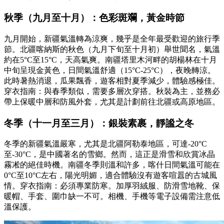
秋季（九月至十月）：色彩斑斕，黃金時節
九月開始，新疆氣溫轉為涼爽，幾乎是全年最受歡迎的旅行季
節。北疆喀納斯的秋色（九月下旬至十月初）舉世聞名，氣溫
約在5°C至15°C，天高氣爽。南疆塔里木河畔的胡楊林在十月
中旬呈現金黃色，日間氣溫舒適（15°C-25°C），夜晚轉涼。
此時暑熱消退，瓜果飄香，遊客相對夏季減少，體驗感極佳。
穿衣指南：與春季類似，需要多層次穿搭。秋裝為主，並務必
帶上保暖中層和防風外套，尤其是計劃前往北疆或高原地區。
冬季（十一月至三月）：銀裝素裹，靜謐之冬
冬季的新疆氣溫嚴寒，尤其是北疆阿勒泰地區，可達-20°C
至-30°C，是中國著名的雪鄉。然而，這正是滑雪和欣賞冰晶
霧凇的絕佳時機。南疆冬季則溫和許多，喀什日間氣溫可能在
0°C至10°C左右，陽光明媚，適合體驗沒有遊客喧囂的古城風
情。穿衣指南：必須專業防寒。加厚羽絨服、防滑雪地靴、保
暖帽、手套、圍巾缺一不可。相機、手機等電子設備需注意低
溫保護。