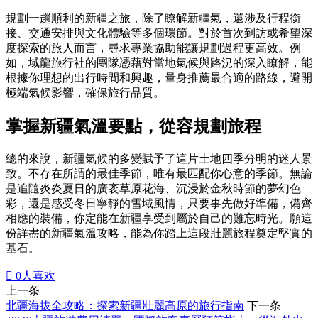
規劃一趟順利的新疆之旅，除了瞭解新疆氣，還涉及行程銜
接、交通安排與文化體驗等多個環節。對於首次到訪或希望深
度探索的旅人而言，尋求專業協助能讓規劃過程更高效。例
如，域龍旅行社的團隊憑藉對當地氣候與路況的深入瞭解，能
根據你理想的出行時間和興趣，量身推薦最合適的路線，避開
極端氣候影響，確保旅行品質。
掌握新疆氣溫要點，從容規劃旅程
總的來說，新疆氣候的多變賦予了這片土地四季分明的迷人景
致。不存在所謂的最佳季節，唯有最匹配你心意的季節。無論
是追隨炎炎夏日的廣袤草原花海、沉浸於金秋時節的夢幻色
彩，還是感受冬日寧靜的雪域風情，只要事先做好準備，備齊
相應的裝備，你定能在新疆享受到屬於自己的難忘時光。願這
份詳盡的新疆氣溫攻略，能為你踏上這段壯麗旅程奠定堅實的
基石。

0
人喜欢
上一条
北疆海拔全攻略：探索新疆壯麗高原的旅行指南
下一条