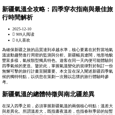
新疆氣溫全攻略：四季穿衣指南與最佳旅
行時間解析
2025-12-10

909人阅读

0人喜欢
為確保新疆之旅的品質達到卓越水準，核心要素在於對當地氣
溫波動趨勢進行周密的監測與分析。新疆幅員遼闊，地形地貌
豐富多樣，氣候類型獨具特色。遊客在同一天內便可能體驗到
四季氣候的更迭。鑒於此，掌握氣溫變化的規律對於制訂一份
無懈可擊的旅行計畫至關重要。本文旨在深入闡述新疆四季氣
候的獨特特點，以供您在策劃一次難以忘懷的旅行體驗時參
考。
新疆氣溫的總體特徵與南北疆差異
在深入四季之前，必須掌握新疆氣溫的兩個核心特點：溫差大
與差異化。所謂溫差大，既指晝夜溫差，也指春秋季節的短暫