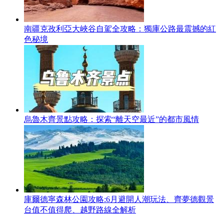
南疆克孜利亞大峽谷自駕全攻略：獨庫公路最震撼的紅
色秘境
烏魯木齊景點攻略：探索“離天空最近”的都市風情
庫爾德寧森林公園攻略:6月避開人潮玩法、齊夢德觀景
台值不值得爬、越野路線全解析