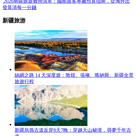
2026南疆旅遊費用清單：國際旅客專屬預算指南，從海外出
發算清每一分錢
新疆旅游
絲綢之路 14 天深度遊：敦煌、張掖、喀納斯、新疆全景
旅遊行程
新疆烏孫古道反穿8天7晚：穿越天山秘境，尋夢千年古