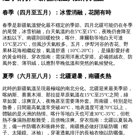
春季（四月至五月）：冰雪消融，花開有時
春季是新疆氣溫變化最不穩定的季節。四月北疆可能仍在冬季
的尾聲，冰雪初融，白天氣溫約在5°C至15°C，夜晚仍會降至
冰點以下。南疆則回暖較快，喀什、庫爾勒等地白天可達
15°C至25°C，但風沙天氣較多。五月，伊犁河谷的杏花、野
果林花海相繼綻放，氣溫舒適（10°C-20°C），是攝影愛好者
的黃金時段。穿衣指南：需採用洋蔥式穿搭。必備抓絨衣、防
風外套、薄羽絨，以應對早晚低溫和突然的氣候變化。
夏季（六月至八月）：北疆避暑，南疆炙熱
此時的新疆氣溫呈現最極端的南北分化。北疆迎來最美季節，
喀納斯、賽裏木湖、那拉提草原氣溫在15°C至25°C之間，綠
草如茵，涼爽宜人，夜晚甚至需要薄外套。而南疆，特別是吐
魯番，日間最高氣溫常突破40°C，地表溫度可達70°C以上，
體驗的是火洲的熱情。喀什等地白天也可達30°C-35°C，但乾
熱不像濕熱那般難受，且傍晚涼爽。穿衣指南：北疆以夏裝為
主，備一件防曬衣和衝鋒外套。南疆務必做好頂級防曬（帽
子、太陽鏡、冰袖），穿著透氣排汗的長袖衣物以防曬傷。