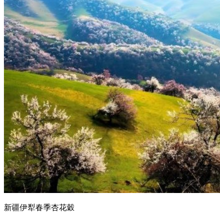
新疆伊犁春季杏花穀