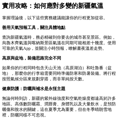
實用攻略：如何應對多變的新疆氣溫
掌握理論後，以下這些實務建議能讓你的行程更加從容。
善用天氣預報工具，關注具體地點
查詢新疆氣溫時，務必精確到你要去的城市甚至景區。例如，
烏魯木齊氣溫與喀納斯景區氣溫在同期可能相差十幾度。使用
可靠的天氣App，並關注小時預報，瞭解晝夜溫差走勢。
高原與盆地，裝備思路完全不同
如果你的行程同時包含天山天池（高原湖泊）和吐魯番（盆
地），那麼你的行李箱需要同時準備防寒和防暑裝備。將行程
按照氣候分區來規劃穿搭，而非單純按天數。
健康防護：防曬與補水是永恆主題
無論何時到訪，新疆的紫外線強度和空氣乾燥度都遠高於許多
地區。高係數防曬霜、潤唇膏、身體乳以及大量飲水，是預防
曬傷和脫水的關鍵，這在夏季尤為重要，但在冬季晴朗雪地
裡，防曬同樣不可忽視。