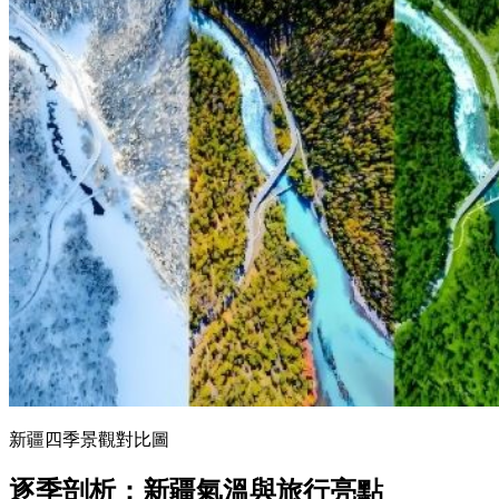
新疆四季景觀對比圖
逐季剖析：新疆氣溫與旅行亮點