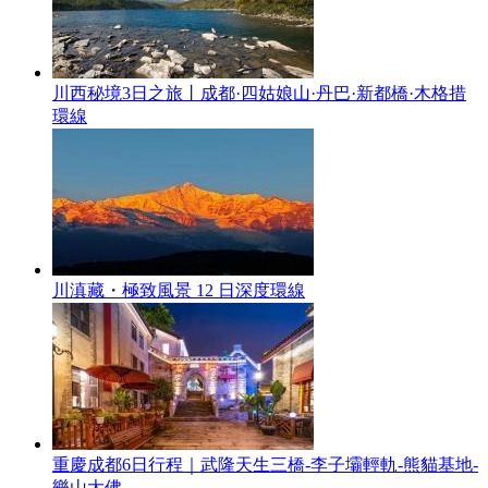
川西秘境3日之旅丨成都·四姑娘山·丹巴·新都橋·木格措
環線
川滇藏・極致風景 12 日深度環線
重慶成都6日行程｜武隆天生三橋-李子壩輕軌-熊貓基地-
樂山大佛