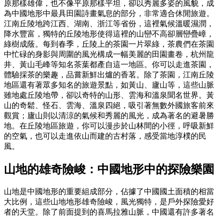
原那樣雄偉，也不像平原那樣平坦，卻以秀麗多姿的風貌，成
為中國地形中最具田園詩畫氣息的部分，非常適合休閒旅遊。
江南丘陵地跨江西、湖南、浙江等省份，這裡氣候溫暖濕潤，
降水豐富，獨特的丘陵地形使得這裡的山巒不高卻層巒疊嶂，
綠樹成蔭。每到春季，丘陵上的茶園一片翠綠，茶農們在茶園
中忙碌的身影與周圍的風光構成一幅美麗的田園畫卷，杭州龍
井、黃山毛峰等知名茶葉都產自這一地區。你可以走進茶園，
體驗採茶的樂趣，品嘗新鮮出爐的香茗。除了茶園，江南丘陵
地區還有著眾多知名的旅遊景點，如黃山、廬山等，這些山脈
雖地處丘陵地帶，卻以奇特的山形、雲海和溫泉聞名世界。黃
山的奇鬆、怪石、雲海、溫泉四絕，吸引著無數外國旅客前來
觀賞；廬山則以清涼的氣候和秀麗的風光，成為著名的避暑勝
地。在丘陵地區旅遊，你可以漫步於山林間的小徑，呼吸新鮮
的空氣，也可以走進依山而建的古村落，感受當地淳樸的民
風。
山地的雄奇險峻：中國地形中的探險樂園
山地是中國地形的重要組成部分，佔據了中國國土面積的相當
大比例，這些山地地形雄奇險峻，風光獨特，是戶外探險愛好
者的天堂。除了前面提到的喜馬拉雅山脈，中國還有許多著名