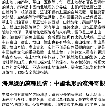
的山地，如秦嶺、華山、五嶽等，每一座山地都有著自己獨特
的魅力。秦嶺是中國南北地理的分界線，山脈綿延數百公里，
山體雄偉，植被茂密，這裡不僅有壯麗的自然景觀，還棲息著
大熊貓、金絲猴等珍稀野生動物，是中國重要的自然保護區。
華山則以險著稱，是五嶽中的西嶽，山體陡峭，懸崖峭壁林
立，登山之路艱險萬分，素有華山一條路之說。但也正是這種
險峻的地形，吸引著無數探險者前來挑戰，當你登上華山山
巔，俯瞰腳下的萬山臣服，會感受到無與倫比的成就感。五嶽
中的泰山、衡山、恒山、嵩山也各有特色，泰山雄偉，衡山秀
麗，恒山奇險，嵩山古老，它們不僅是自然景觀的傑作，更是
中國傳統文化的重要載體，山體上留下了無數文人墨客的題詞
和古剎名寺。在山地地形中旅遊，你可以體驗登山的樂趣，欣
賞壯麗的山景，也可以探索山間的瀑布、峽谷和溶洞，感受大
自然的鬼斧神工。不過前往山地旅遊時，要注意天氣變化和地
形險情，做好安全防護措施。
海岸線的萬種風情：中國地形的濱海奇觀
中國不僅有廣闊的內陸地形，還有漫長的海岸線，從北到南，
海岸地形多樣，風光各異，演繹出萬種風情，是旅客享受濱海
旅遊的理想之地。位於中國東北部的遼東半島和山東半島，海