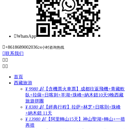

WhatsApp

+8618689002036
24小时咨询热线

联系我们




首頁
西藏旅游
¥ 9980 起
【含機票火車票】成都往返飛機+青藏軟
臥+拉薩+日喀则+羊湖+珠峰+納木錯10天9晚西藏
旅遊拼團
¥ 8380 起
【經典行程】拉萨+林芝+日喀則+珠峰
+納木錯 11天
¥ 13980 起
【阿里轉山15天】神山聖湖+轉山+一措
再措