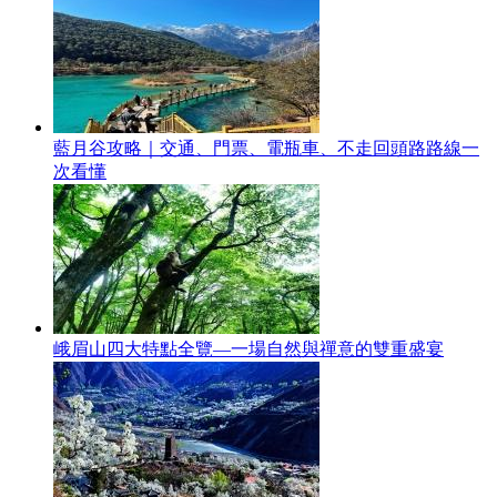
藍月谷攻略｜交通、門票、電瓶車、不走回頭路路線一
次看懂
峨眉山四大特點全覽—一場自然與禪意的雙重盛宴