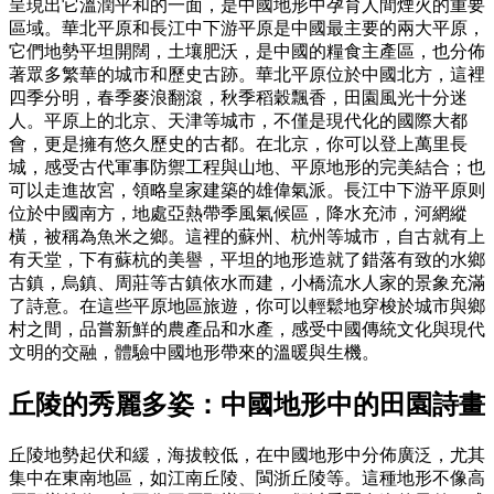
呈現出它溫潤平和的一面，是中國地形中孕育人間煙火的重要
區域。華北平原和長江中下游平原是中國最主要的兩大平原，
它們地勢平坦開闊，土壤肥沃，是中國的糧食主產區，也分佈
著眾多繁華的城市和歷史古跡。華北平原位於中國北方，這裡
四季分明，春季麥浪翻滾，秋季稻穀飄香，田園風光十分迷
人。平原上的北京、天津等城市，不僅是現代化的國際大都
會，更是擁有悠久歷史的古都。在北京，你可以登上萬里長
城，感受古代軍事防禦工程與山地、平原地形的完美結合；也
可以走進故宮，領略皇家建築的雄偉氣派。長江中下游平原则
位於中國南方，地處亞熱帶季風氣候區，降水充沛，河網縱
橫，被稱為魚米之鄉。這裡的蘇州、杭州等城市，自古就有上
有天堂，下有蘇杭的美譽，平坦的地形造就了錯落有致的水鄉
古鎮，烏鎮、周莊等古鎮依水而建，小橋流水人家的景象充滿
了詩意。在這些平原地區旅遊，你可以輕鬆地穿梭於城市與鄉
村之間，品嘗新鮮的農產品和水產，感受中國傳統文化與現代
文明的交融，體驗中國地形帶來的溫暖與生機。
丘陵的秀麗多姿：中國地形中的田園詩畫
丘陵地勢起伏和緩，海拔較低，在中國地形中分佈廣泛，尤其
集中在東南地區，如江南丘陵、閩浙丘陵等。這種地形不像高