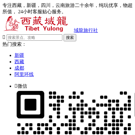
专注西藏，新疆，四川，云南旅游二十余年，纯玩优享，物超
所值， 24小时客服贴心服务。
域龍旅行社

搜索
热门搜索：
新疆
西藏
成都
阿里环线

微信