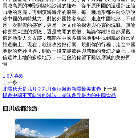
雪域高原的神聖到盆地沙漠的雄奇，從平原田園的溫暖到丘陵
山地的秀麗，再到濱海海岸的浪漫，每一種地形都在向你訴說
著中國的獨特魅力。對於外國旅客來說，走進中國地形，不僅
是一次視覺的盛宴，更是一次文化的探索與心靈的洗滌。無論
你喜歡刺激的探險，還是悠閒的度假，無論你鍾情自然景觀，
還是熱愛人文古跡，都能在中國多樣的地形中找到屬於自己的
旅遊樂土。現在，就請收拾好行囊，規劃你的行程，走進中國
地形的奇妙世界，開啟一段充滿驚喜與感動的奇幻之旅吧，相
信這片土地的多樣地形，一定會給你留下難以磨滅的美好回
憶。

0
人喜欢
上一条
北疆秋天是几月？九月金秋邂逅新疆最美畫卷
下一条
暢遊中國不可錯過的滋味：品味多元魅力的中國饮品
四川成都旅游