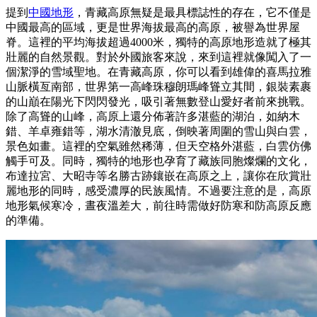
提到
中國地形
，青藏高原無疑是最具標誌性的存在，它不僅是
中國最高的區域，更是世界海拔最高的高原，被譽為世界屋
脊。這裡的平均海拔超過4000米，獨特的高原地形造就了極其
壯麗的自然景觀。對於外國旅客來說，來到這裡就像闖入了一
個潔淨的雪域聖地。在青藏高原，你可以看到雄偉的喜馬拉雅
山脈橫亙南部，世界第一高峰珠穆朗瑪峰聳立其間，銀裝素裹
的山巔在陽光下閃閃發光，吸引著無數登山愛好者前來挑戰。
除了高聳的山峰，高原上還分佈著許多湛藍的湖泊，如納木
錯、羊卓雍錯等，湖水清澈見底，倒映著周圍的雪山與白雲，
景色如畫。這裡的空氣雖然稀薄，但天空格外湛藍，白雲仿佛
觸手可及。同時，獨特的地形也孕育了藏族同胞燦爛的文化，
布達拉宮、大昭寺等名勝古跡鑲嵌在高原之上，讓你在欣賞壯
麗地形的同時，感受濃厚的民族風情。不過要注意的是，高原
地形氣候寒冷，晝夜溫差大，前往時需做好防寒和防高原反應
的準備。