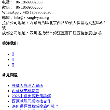
电话：+86 18689002036
微信：+86 18689002036
WhatsApp：+86 18689002036
邮箱：info@xizanglvyou.org
拉萨公司地址：西藏自治區北京西路89號人保基地別墅區6-2
號
成都公司地址：四川省成都市錦江區百日紅西路創意山6栋
关注我们



常見問題
外國人辦理入藏函
西藏林芝桃花節
2026中國免簽政策詳解
西藏域龍同業地接合作
為何選擇西藏域龍旅行社？