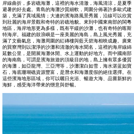
岸線曲折，多岩礁海灘，這裡的海水清澈，海風清涼，是夏季
避暑的好去處。青島的海灘沙質細軟，周圍分佈著許多歐式建
築，充滿了異域風情；大連的濱海路風景秀麗，沿線可以欣賞
到壯麗的海岸景觀和奇特的岩礁地貌。來到中國東南部的閩粵
地區，海岸地形更為多樣，既有平緩的沙灘，也有奇特的喀斯
特海岸。福建的鼓浪嶼是一座美麗的海島，島上風光秀麗，充
滿了文藝氣息，海灘周圍的紅磚樓與藍天碧海相映成趣。廣東
的巽寮灣則以潔淨的沙灘和清澈的海水聞名，這裡的海岸線綿
延數公里，是開展海灘休閒、水上運動的好地方。而中國南部
的海南島，可謂是濱海旅遊的頂級目的地，島上擁有眾多優質
的海灘，如亞龍灣、三亞灣等，沙灘潔白如雪，海水湛蓝如寶
石，海底珊瑚礁資源豐富，是潛水和海灘度假的絕佳選擇。在
這些濱海地形區域，你可以曬日光浴、暢遊大海、品嘗新鮮的
海鮮，感受海洋帶來的愜意與舒暢。