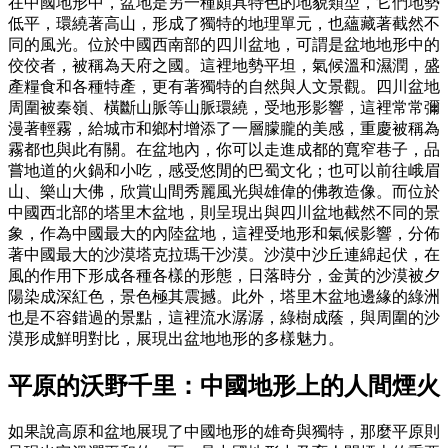
在中國地形中，盆地是另一種頗具特色的地貌類型，它們地勢
低平，環繞著高山，形成了獨特的地理單元，也蘊藏著截然不
同的風光。位於中國西南部的四川盆地，可謂是盆地地形中的
佼佼者，被稱為天府之國。這裡地勢平坦，氣候溫和濕潤，盛
產糧食和各種特產，更有著獨特的自然與人文景觀。四川盆地
周圍被秦嶺、橫斷山脈等山脈環繞，受地形影響，這裡常常彌
漫著輕霧，給城市和鄉村增添了一層朦朧的美感，重慶被稱為
霧都也與此有關。在盆地內，你可以走進成都的寬窄巷子，品
嘗地道的火鍋和小吃，感受悠閒的巴蜀文化；也可以前往峨眉
山、樂山大佛，欣賞山間秀麗風光與雄偉的佛教造像。而位於
中國西北部的塔里木盆地，則呈現出與四川盆地截然不同的景
象，作為中國最大的內陸盆地，這裡受地形和氣候影響，分佈
著中國最大的沙漠塔克拉瑪干沙漠。沙漠中沙丘連綿起伏，在
風的作用下形成各種各樣的形態，日落時分，金黃的沙漠被夕
陽染成深紅色，景色極其震撼。此外，塔里木盆地邊緣的綠洲
也是不容錯過的景點，這裡流水潺潺，綠樹成蔭，與周圍的沙
漠形成鮮明對比，展現出盆地地形的多樣魅力。
平原的沃野千里：中國地形上的人間煙火
如果說高原和盆地展現了中國地形的雄奇與獨特，那麼平原則