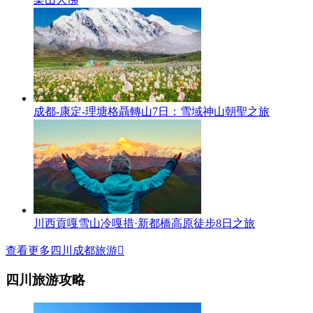
成都-康定-理塘格聶轉山7日：雪域神山朝聖之旅
川西貢嘎雪山冷嘎措·新都橋高原徒步8日之旅
查看更多四川成都旅游

四川旅游攻略