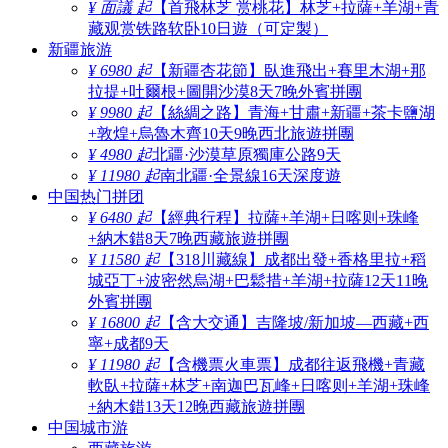
¥ 面議 起
【首飛林芝 赏桃花】林芝+拉薩+羊湖+青
藏观赏铁路软卧10日遊（可定製）
新疆旅游
¥ 6980 起
【新疆杏花節】臥進飛出+賽里木湖+那
拉提+吐爾根+圖開沙漠8天7晚外賓拼團
¥ 9980 起
【絲綢之路】青海+甘肅+新疆+茶卡鹽湖
+敦煌+烏魯木齊10天9晚西北旅遊拼團
¥ 4980 起
北疆·沙漠草原獨庫公路9天
¥ 11980 起
南北疆·全景線16天深度遊
中国热门拼团
¥ 6480 起
【經典行程】拉薩+羊湖+日喀则+珠峰
+納木錯8天7晚西藏旅遊拼團
¥ 11580 起
【318川藏線】成都出發+香格里拉+稻
城亞丁+波密然烏湖+巴鬆措+羊湖+拉薩12天11晚
外賓拼團
¥ 16800 起
【含大交通】吉隆坡/新加坡—西藏+西
寧+成都9天
¥ 11980 起
【含機票火車票】成都往返飛機+青藏
軟臥+拉薩+林芝+南迦巴瓦峰+日喀则+羊湖+珠峰
+納木錯13天12晚西藏旅遊拼團
中国城市游