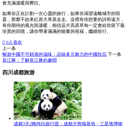
會充滿溫暖與嚮往。
如果你正在計劃一次心靈的旅行，如果你渴望遠離城市的喧
囂，那麼不妨來紅原大草原走走。這裡有你想要的詩和遠方，
有你期待的風光與溫暖，相信這片高原草甸一定會給你留下最
珍貴的回憶，讓你帶著滿滿的能量與祝福，繼續前行。

0
人喜欢
上一条
暢遊中國不可錯過的滋味：品味多元魅力的中國饮品
下一条
長江豚：了解長江豚的趣聞
四川成都旅游
成都3天2晚纯玩旅行团：成都大熊猫基地・三星堆博物