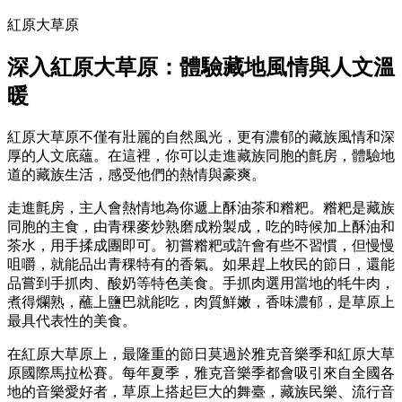
紅原大草原
深入紅原大草原：體驗藏地風情與人文溫
暖
紅原大草原不僅有壯麗的自然風光，更有濃郁的藏族風情和深
厚的人文底蘊。在這裡，你可以走進藏族同胞的氈房，體驗地
道的藏族生活，感受他們的熱情與豪爽。
走進氈房，主人會熱情地為你遞上酥油茶和糌粑。糌粑是藏族
同胞的主食，由青稞麥炒熟磨成粉製成，吃的時候加上酥油和
茶水，用手揉成團即可。初嘗糌粑或許會有些不習慣，但慢慢
咀嚼，就能品出青稞特有的香氣。如果趕上牧民的節日，還能
品嘗到手抓肉、酸奶等特色美食。手抓肉選用當地的牦牛肉，
煮得爛熟，蘸上鹽巴就能吃，肉質鮮嫩，香味濃郁，是草原上
最具代表性的美食。
在紅原大草原上，最隆重的節日莫過於雅克音樂季和紅原大草
原國際馬拉松賽。每年夏季，雅克音樂季都會吸引來自全國各
地的音樂愛好者，草原上搭起巨大的舞臺，藏族民樂、流行音