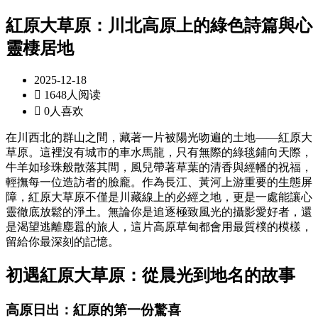
紅原大草原：川北高原上的綠色詩篇與心
靈棲居地
2025-12-18

1648人阅读

0人喜欢
在川西北的群山之間，藏著一片被陽光吻遍的土地——紅原大
草原。這裡沒有城市的車水馬龍，只有無際的綠毯鋪向天際，
牛羊如珍珠般散落其間，風兒帶著草葉的清香與經幡的祝福，
輕撫每一位造訪者的臉龐。作為長江、黃河上游重要的生態屏
障，紅原大草原不僅是川藏線上的必經之地，更是一處能讓心
靈徹底放鬆的淨土。無論你是追逐極致風光的攝影愛好者，還
是渴望逃離塵囂的旅人，這片高原草甸都會用最質樸的模樣，
留給你最深刻的記憶。
初遇紅原大草原：從晨光到地名的故事
高原日出：紅原的第一份驚喜