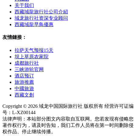
关于我们
西藏域龍旅行社公司介紹
域龙旅行社资深专业顾问
西藏域龍早鳥優惠
友情鏈接：
拉萨天气预报15天
坝上草原农家院
成都旅行社
三峡游轮官网
酒店预订
旅游推薦
中國旅遊
西藏文創
Copyright © 2026 域龙中国国际旅行社 版权所有 经营许可证编
号：L-XZ00144
法律声明：本站部分图文内容取自互联网。您若发现有侵略您
著作权行为，请及时告知，我们工作人员将在第一时间删除侵
权作品、停止继续传播。