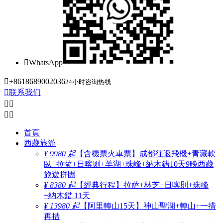

WhatsApp

+8618689002036
24小时咨询热线

联系我们




首頁
西藏旅游
¥ 9980 起
【含機票火車票】成都往返飛機+青藏軟
臥+拉薩+日喀则+羊湖+珠峰+納木錯10天9晚西藏
旅遊拼團
¥ 8380 起
【經典行程】拉萨+林芝+日喀則+珠峰
+納木錯 11天
¥ 13980 起
【阿里轉山15天】神山聖湖+轉山+一措
再措