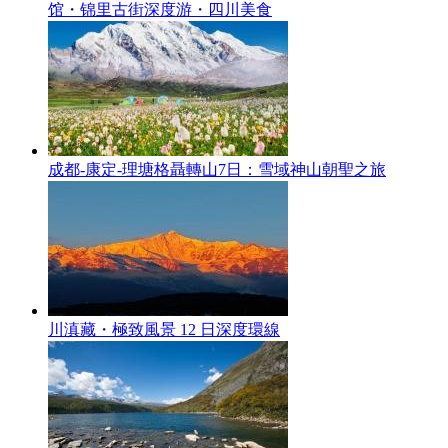
馆・锦里古街深度游・四川美食
成都-康定-理塘格聶轉山7日：雪域神山朝聖之旅
川滇藏・極致風景 12 日深度環線