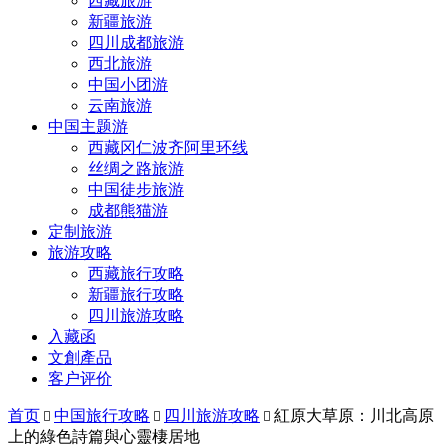
西藏旅游
新疆旅游
四川成都旅游
西北旅游
中国小团游
云南旅游
中国主题游
西藏冈仁波齐阿里环线
丝绸之路旅游
中国徒步旅游
成都熊猫游
定制旅游
旅游攻略
西藏旅行攻略
新疆旅行攻略
四川旅游攻略
入藏函
文創產品
客户评价
首页
中国旅行攻略
四川旅游攻略
紅原大草原：川北高原



上的綠色詩篇與心靈棲居地