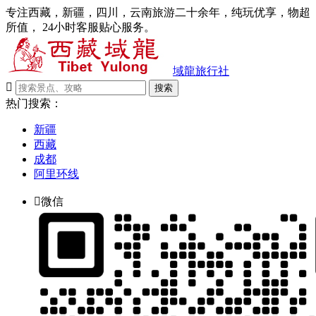
专注西藏，新疆，四川，云南旅游二十余年，纯玩优享，物超
所值， 24小时客服贴心服务。
域龍旅行社

搜索
热门搜索：
新疆
西藏
成都
阿里环线

微信