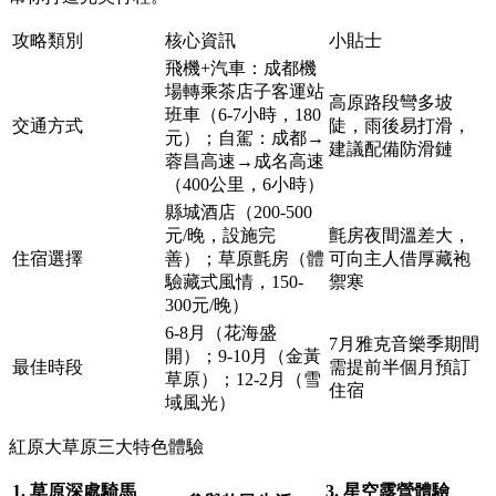
攻略類別
核心資訊
小貼士
飛機+汽車：成都機
場轉乘茶店子客運站
高原路段彎多坡
班車（6-7小時，180
交通方式
陡，雨後易打滑，
元）；自駕：成都→
建議配備防滑鏈
蓉昌高速→成名高速
（400公里，6小時）
縣城酒店（200-500
元/晚，設施完
氈房夜間溫差大，
住宿選擇
善）；草原氈房（體
可向主人借厚藏袍
驗藏式風情，150-
禦寒
300元/晚）
6-8月（花海盛
7月雅克音樂季期間
開）；9-10月（金黃
最佳時段
需提前半個月預訂
草原）；12-2月（雪
住宿
域風光）
紅原大草原三大特色體驗
1. 草原深處騎馬
3. 星空露營體驗