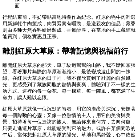
面
行程結束前，不妨帶點當地特產作為紀念。紅原的牦牛肉幹選
用新鮮牦牛肉製成，肉質緊實有嚼勁，是送親友的佳品；藏香
則由多種天然香料研磨製成，香氣醇厚，在當地的手工藏鋪就
能買到，價格實惠且正宗。
離別紅原大草原：帶著記憶與祝福前行
離開紅原大草原的那天，車子駛過彎彎的山路，我不斷回頭張
望，看著那片無際的草原漸漸縮小，最後變成遠山間的一抹
綠。在紅原大草原的日子裡，我不僅欣賞到了壯麗的自然風
光，更感受到了藏族同胞的熱情與豪爽，體驗到了不一樣的生
活方式。這裡的每一朵花、每一棵草、每一陣風，都充滿了生
命力，讓人難以忘懷。
紅原大草原就像一位沉默的智者，用它的廣袤與深沉，安撫著
每一個躁動的心靈；又像一位熱情的主人，用它的美食與美
景，招待著每一位造訪的旅人。無論你來自何方，去向何處，
只要走進這片草原，就能感受到它的魅力。或許在某個閒暇的
午后，當你想起紅原大草原的陽光、草地和馬鈴聲，心中依然