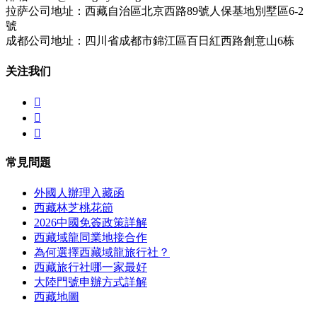
拉萨公司地址：西藏自治區北京西路89號人保基地別墅區6-2
號
成都公司地址：四川省成都市錦江區百日紅西路創意山6栋
关注我们



常見問題
外國人辦理入藏函
西藏林芝桃花節
2026中國免簽政策詳解
西藏域龍同業地接合作
為何選擇西藏域龍旅行社？
西藏旅行社哪一家最好
大陸門號申辦方式詳解
西藏地圖