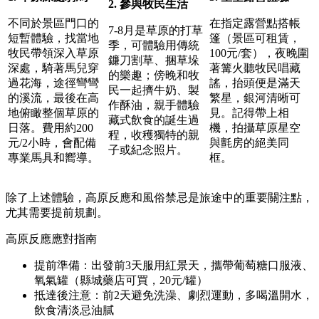
2. 參與牧民生活
不同於景區門口的
在指定露營點搭帳
7-8月是草原的打草
短暫體驗，找當地
篷（景區可租賃，
季，可體驗用傳統
牧民帶領深入草原
100元/套），夜晚圍
鐮刀割草、捆草垛
深處，騎著馬兒穿
著篝火聽牧民唱藏
的樂趣；傍晚和牧
過花海，途徑彎彎
謠，抬頭便是滿天
民一起擠牛奶、製
的溪流，最後在高
繁星，銀河清晰可
作酥油，親手體驗
地俯瞰整個草原的
見。記得帶上相
藏式飲食的誕生過
日落。費用約200
機，拍攝草原星空
程，收穫獨特的親
元/2小時，會配備
與氈房的絕美同
子或紀念照片。
專業馬具和嚮導。
框。
除了上述體驗，高原反應和風俗禁忌是旅途中的重要關注點，
尤其需要提前規劃。
高原反應應對指南
提前準備：出發前3天服用紅景天，攜帶葡萄糖口服液、
氧氣罐（縣城藥店可買，20元/罐）
抵達後注意：前2天避免洗澡、劇烈運動，多喝溫開水，
飲食清淡忌油膩