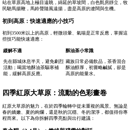
站在草原高地上極目遠眺，綿延的草坡間，白色氈房靜立，牧
民馳馬揚鞭，馬鈴聲隨風遠揚，盡是高原的遼闊與生機。
初到高原：快速適應的小技巧
初到3500米以上的高原，輕微頭暈、氣喘是正常反應，掌握這
些技巧能快速適應：
緩解不適
酥油茶小常識
先在縣城休息半天，避免劇烈
藏族日常必備飲品，茶香混合
活動；喝當地酥油茶驅寒補
酥油醇厚，初嘗略鹹膩，卻是
能，緩解高原反應。
高原的能量水。
四季紅原大草原：流動的色彩畫卷
紅原大草原的魅力，在於四季輪轉中從未重複的風景。無論是
春的嬌嫩、夏的絢爛，還是秋的沉穩、冬的潔淨，都值得你專
程而來。以下為你拆解四季亮點與出行建議：