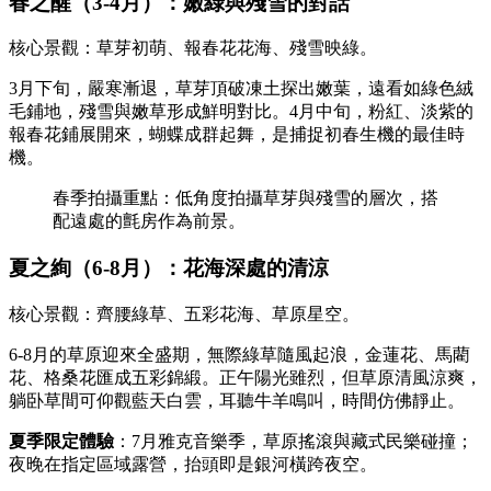
春之醒（3-4月）：嫩綠與殘雪的對話
核心景觀：草芽初萌、報春花花海、殘雪映綠。
3月下旬，嚴寒漸退，草芽頂破凍土探出嫩葉，遠看如綠色絨
毛鋪地，殘雪與嫩草形成鮮明對比。4月中旬，粉紅、淡紫的
報春花鋪展開來，蝴蝶成群起舞，是捕捉初春生機的最佳時
機。
春季拍攝重點：低角度拍攝草芽與殘雪的層次，搭
配遠處的氈房作為前景。
夏之絢（6-8月）：花海深處的清涼
核心景觀：齊腰綠草、五彩花海、草原星空。
6-8月的草原迎來全盛期，無際綠草隨風起浪，金蓮花、馬藺
花、格桑花匯成五彩錦緞。正午陽光雖烈，但草原清風涼爽，
躺卧草間可仰觀藍天白雲，耳聽牛羊鳴叫，時間仿佛靜止。
夏季限定體驗
：7月雅克音樂季，草原搖滾與藏式民樂碰撞；
夜晚在指定區域露營，抬頭即是銀河橫跨夜空。