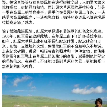
樂、搖滾音樂等各種音樂風格在這裡碰撞交融，人們圍著篝火
跳舞唱歌，盡情釋放熱情。而紅原大草原國際馬拉松賽，則是
一場在高原上的體育盛事，選手們在美麗的草原上奔跑，一邊
感受著高原的風光，一邊挑戰自我，獨特的賽道風光讓這場馬
拉松賽充滿了魅力。
除了體驗藏族風情，紅原大草原還有著深厚的紅色文化底蘊。
1935年，紅軍長征途經此地，在草原上留下了許多英雄事跡。
如今，紅原大草原上建有紅軍長征紀念碑園，紀念碑高41.3
米，形如一支燃燒的火炬，象徵著紅軍的革命精神永不熄滅。
走進紀念碑園，透過一幅幅珍貴的照片和一件件文物，仿佛能
看到當年紅軍戰士在草原上艱苦跋涉的身影，感受到他們堅定
的理想信念。在這裡，不僅能欣賞到草原的美景，更能接受一
次深刻的紅色教育。