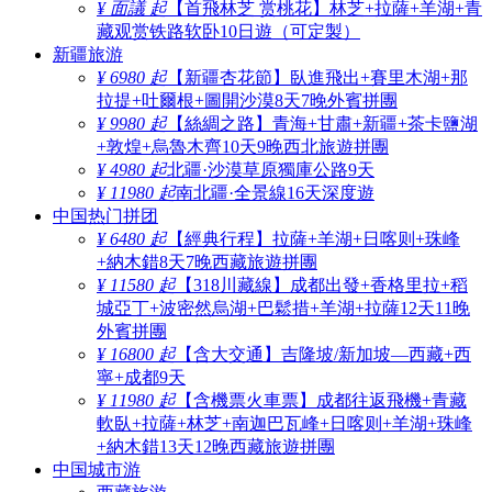
¥ 面議 起
【首飛林芝 赏桃花】林芝+拉薩+羊湖+青
藏观赏铁路软卧10日遊（可定製）
新疆旅游
¥ 6980 起
【新疆杏花節】臥進飛出+賽里木湖+那
拉提+吐爾根+圖開沙漠8天7晚外賓拼團
¥ 9980 起
【絲綢之路】青海+甘肅+新疆+茶卡鹽湖
+敦煌+烏魯木齊10天9晚西北旅遊拼團
¥ 4980 起
北疆·沙漠草原獨庫公路9天
¥ 11980 起
南北疆·全景線16天深度遊
中国热门拼团
¥ 6480 起
【經典行程】拉薩+羊湖+日喀则+珠峰
+納木錯8天7晚西藏旅遊拼團
¥ 11580 起
【318川藏線】成都出發+香格里拉+稻
城亞丁+波密然烏湖+巴鬆措+羊湖+拉薩12天11晚
外賓拼團
¥ 16800 起
【含大交通】吉隆坡/新加坡—西藏+西
寧+成都9天
¥ 11980 起
【含機票火車票】成都往返飛機+青藏
軟臥+拉薩+林芝+南迦巴瓦峰+日喀则+羊湖+珠峰
+納木錯13天12晚西藏旅遊拼團
中国城市游