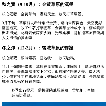
秋之實（9-10月）：金黃草原的沉穩
核心景觀：金黃草甸、湛藍天空、牧民打草場景。
9月下旬，草葉褪去翠綠染成金黃，遠山呈深褐色，天空更顯
湛藍透亮。牧民忙著打草曬草，金黃草垛堆成小山，構成獨特
田園風光。此時氣候涼爽少雨，光線柔和，是拍攝草原廣袤與
人文風情的黃金季。
冬之淨（12-2月）：雪域草原的靜謐
核心景觀：銀裝素裹、雪地牦牛、牧民馳馬。
11月下旬開始降雪，草原被厚雪覆蓋，連同遠山、氈房都成潔
白世界。最低氣溫達零下20℃，卻有獨特靜謐之美。遊人稀
少，僅有牦牛在雪地覓食，牧民馳馬留下深深蹄印，是體驗雪
域高原風光的極致選擇。
冬季出行提示：需攜帶防凍羽絨服、雪地靴，車輛
必備防滑鏈。