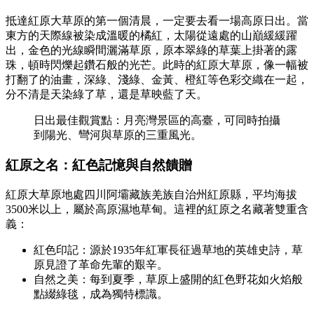
抵達紅原大草原的第一個清晨，一定要去看一場高原日出。當
東方的天際線被染成溫暖的橘紅，太陽從遠處的山巔緩緩躍
出，金色的光線瞬間灑滿草原，原本翠綠的草葉上掛著的露
珠，頓時閃爍起鑽石般的光芒。此時的紅原大草原，像一幅被
打翻了的油畫，深綠、淺綠、金黃、橙紅等色彩交織在一起，
分不清是天染綠了草，還是草映藍了天。
日出最佳觀賞點：月亮灣景區的高臺，可同時拍攝
到陽光、彎河與草原的三重風光。
紅原之名：紅色記憶與自然饋贈
紅原大草原地處四川阿壩藏族羌族自治州紅原縣，平均海拔
3500米以上，屬於高原濕地草甸。這裡的紅原之名藏著雙重含
義：
紅色印記：源於1935年紅軍長征過草地的英雄史詩，草
原見證了革命先輩的艱辛。
自然之美：每到夏季，草原上盛開的紅色野花如火焰般
點綴綠毯，成為獨特標識。