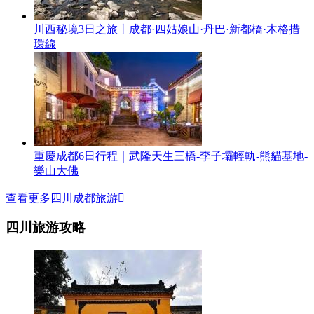
川西秘境3日之旅丨成都·四姑娘山·丹巴·新都橋·木格措
環線
重慶成都6日行程｜武隆天生三橋-李子壩輕軌-熊貓基地-
樂山大佛
查看更多四川成都旅游

四川旅游攻略