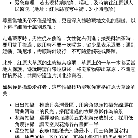
緊急處理：若出現持續頭痛、嘔吐，及時前往紅原縣人
民醫院（地址：紅原縣霞穹中街，24小時急診）
尊重當地風俗不僅是禮貌，更是深入體驗藏地文化的關鍵。以
下這些細節千萬別忽視：
走進藏家時，男性從左側進，女性從右側進；接受酥油茶時，
要用雙手接過，飲用時不要一次喝盡，留少量表示還要；遇到
經幡、瑪尼堆，需順時針繞行，不可隨意觸碰或踩踏。
此外，紅原大草原的生態極其脆弱，草原上的一草一木都受當
地人保護。遊玩時請自帶垃圾袋，將廢棄物帶出草原，不隨意
採摘野花，共同守護這片川北綠寶石。
如果你是攝影愛好者，這些拍攝技巧能幫你定格紅原大草原的
美：
日出拍攝：推薦月亮灣景區，用廣角鏡頭拍攝光線灑在
彎曲河道上的反光，搭配遠處的牧民身影作為前景
花海拍攝：選擇淺色服裝與五彩花海形成對比，採用低
角度拍攝，讓天空與花海各占畫面一半
星空拍攝：夜晚10點後光污染最小，用三角架固定相
機，快門30秒、ISO 3200，可拍出銀河與氈房的梦幻畫