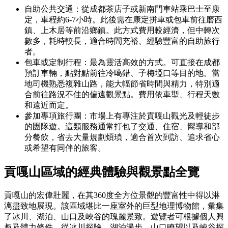
自助公共交通：從成都茶店子或新南門車站乘巴士至康
定，車程約6-7小時。此後需在康定拼車或包車前往磨西
鎮、上木居等前沿鄉鎮。此方式費用較經濟，但中轉次
數多，耗時較長，適合時間充裕、經驗豐富的自助旅行
者。
包車或定制行程：最為靈活高效的方式。可直接在成都
預訂車輛，點對點前往冷噶錯、子梅埡口等目的地。當
地司機熟悉複雜山路，能大幅節省時間與精力，特別適
合前往路況不佳的偏遠觀景點。費用依車型、行程天數
和遠近而定。
參加專項旅行團：市場上有專注於貢嘎山觀光及輕徒步
的團隊遊。這類服務通常打包了交通、住宿、嚮導和部
分餐飲，省去大量規劃煩瑣，適合首次到訪、追求省心
或希望有同伴的旅客。
貢嘎山區域的經典體驗與觀景點全覽
貢嘎山的宏偉壯麗，在其360度全方位景觀的豐富性中得以淋
漓盡致地展現。該區域堪比一座室外的巨型地理博物館，彙集
了冰川、湖泊、山口及峽谷的瑰麗景致。遊覽者可根據個人興
趣及體力條件，從冰川探險、湖泊漫步、山口瞭望以及峽谷探