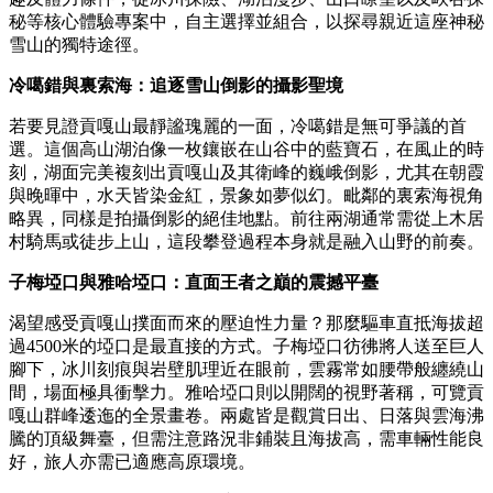
秘等核心體驗專案中，自主選擇並組合，以探尋親近這座神秘
雪山的獨特途徑。
冷噶錯與裏索海：追逐雪山倒影的攝影聖境
若要見證貢嘎山最靜謐瑰麗的一面，冷噶錯是無可爭議的首
選。這個高山湖泊像一枚鑲嵌在山谷中的藍寶石，在風止的時
刻，湖面完美複刻出貢嘎山及其衛峰的巍峨倒影，尤其在朝霞
與晚暉中，水天皆染金紅，景象如夢似幻。毗鄰的裏索海視角
略異，同樣是拍攝倒影的絕佳地點。前往兩湖通常需從上木居
村騎馬或徒步上山，這段攀登過程本身就是融入山野的前奏。
子梅埡口與雅哈埡口：直面王者之巔的震撼平臺
渴望感受貢嘎山撲面而來的壓迫性力量？那麼驅車直抵海拔超
過4500米的埡口是最直接的方式。子梅埡口彷彿將人送至巨人
腳下，冰川刻痕與岩壁肌理近在眼前，雲霧常如腰帶般纏繞山
間，場面極具衝擊力。雅哈埡口則以開闊的視野著稱，可覽貢
嘎山群峰逶迤的全景畫卷。兩處皆是觀賞日出、日落與雲海沸
騰的頂級舞臺，但需注意路況非鋪裝且海拔高，需車輛性能良
好，旅人亦需已適應高原環境。