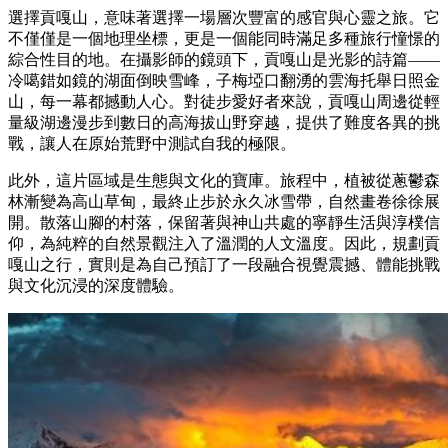
選擇貢嘎山，意味著選擇一場層次豐富的感官與心靈之旅。它
不僅僅是一個地理坐標，更是一個能同時滿足多種旅行憧憬的
綜合性目的地。在攝影師的鏡頭下，貢嘎山是光影的詩篇——
冷噶錯如鏡的湖面倒映雪峰，子梅埡口翻湧的雲海托舉日照金
山，每一幕都撼動人心。對徒步愛好者來說，貢嘎山周邊從輕
量級湖邊漫步到數日的高海拔山野穿越，提供了難度各異的挑
戰，讓人在原始荒野中測試自我的極限。
此外，這片區域是生態與文化的寶庫。旅程中，植被從蔥鬱森
林漸變為高山草甸，最終止步於永久冰雪帶，自然畫卷徐徐展
開。散落山腳的村落，保留著與神山共處的寧靜生活與淳樸信
仰，為純粹的自然景觀注入了溫潤的人文溫度。因此，規劃貢
嘎山之行，實則是為自己預訂了一段融合視覺震撼、體能挑戰
與文化沉浸的深度體驗。