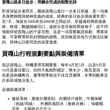
貢嘎山區多日徒步：用腳步完成的朝聖史詩
對資深徒步者而言，圍繞貢嘎山進行一次多日穿越，是一項兼
具身體挑戰與精神意義的成就。經典的多日徒步環線通常需5
至7天，海拔在3000米至4900米之間起伏。穿越過程將經過森
林、牧場，翻越險峻埡口，途經古老寺廟與翠綠海子，從不同
側面仰望貢嘎山的千姿百態。這是一項需要嚴謹規劃、專業裝
備、可靠嚮導和良好體能的挑戰，其回報是其他方式無法比擬
的、與神山日夜同息的深度連接。
貢嘎山行程規劃要點與裝備清單
造訪貢嘎山，時機選擇至關重要。每年4月至5月，以及9月至
10月是最佳窗口。此時天氣相對穩定，降水少，能見度高，秋
色更是絢爛奪目。夏季雨季路況不佳且雲層厚，冬季則酷寒且
許多區域無法進入。
必備裝備清單：
服裝系統：遵循分層原則。內層排汗速乾，中層保暖
（抓絨/羽絨），外層防風防水（衝鋒衣褲）。保暖帽、
手套、太陽鏡必不可少。