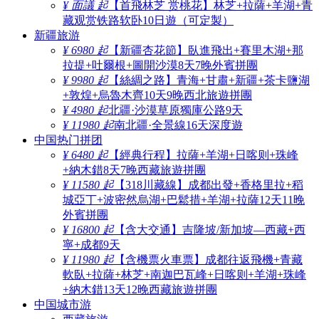
¥ 面議 起
【首飛林芝 赏桃花】林芝+拉薩+羊湖+青
藏观赏铁路软卧10日遊（可定製）
新疆旅游
¥ 6980 起
【新疆杏花節】臥進飛出+賽里木湖+那
拉提+吐爾根+圖開沙漠8天7晚外賓拼團
¥ 9980 起
【絲綢之路】青海+甘肅+新疆+茶卡鹽湖
+敦煌+烏魯木齊10天9晚西北旅遊拼團
¥ 4980 起
北疆·沙漠草原獨庫公路9天
¥ 11980 起
南北疆·全景線16天深度遊
中国热门拼团
¥ 6480 起
【經典行程】拉薩+羊湖+日喀则+珠峰
+納木錯8天7晚西藏旅遊拼團
¥ 11580 起
【318川藏線】成都出發+香格里拉+稻
城亞丁+波密然烏湖+巴鬆措+羊湖+拉薩12天11晚
外賓拼團
¥ 16800 起
【含大交通】吉隆坡/新加坡—西藏+西
寧+成都9天
¥ 11980 起
【含機票火車票】成都往返飛機+青藏
軟臥+拉薩+林芝+南迦巴瓦峰+日喀则+羊湖+珠峰
+納木錯13天12晚西藏旅遊拼團
中国城市游