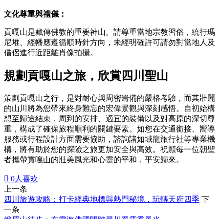
文化尊重與禮儀：
貢嘎山是藏傳佛教的重要神山。請尊重當地宗教習俗，繞行瑪
尼堆、經幡應遵循順時針方向，未經明確許可請勿對當地人及
僧侶進行近距離肖像拍攝。
規劃貢嘎山之旅，欣賞四川聖山
策劃貢嘎山之行，是對耐心與周密籌備的嚴格考驗，而其壯麗
的山川將為您帶來終身難忘的宏偉景觀與深刻感悟。自初始構
想至歸途結束，周到的安排、適宜的裝備以及對高原的深切尊
重，構成了確保旅程順利的關鍵要素。如您在交通銜接、嚮導
服務或行程設計方面需要協助，諮詢諸如域龍旅行社等專業機
構，將有助於您的探險之旅更加安全與高效。祝願每一位朝聖
者攜帶貢嘎山的壯美風光和心靈的平和，平安歸來。

0
人喜欢
上一条
四川旅遊攻略：打卡經典地標與熱門秘境，玩轉天府四季
下
一条