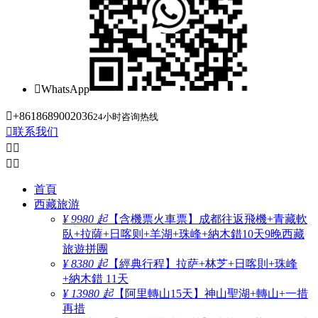

WhatsApp

+8618689002036
24小时咨询热线

联系我们




首頁
西藏旅游
¥ 9980 起
【含機票火車票】成都往返飛機+青藏軟
臥+拉薩+日喀则+羊湖+珠峰+納木錯10天9晚西藏
旅遊拼團
¥ 8380 起
【經典行程】拉萨+林芝+日喀則+珠峰
+納木錯 11天
¥ 13980 起
【阿里轉山15天】神山聖湖+轉山+一措
再措