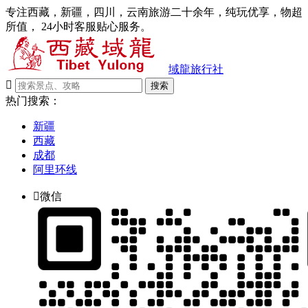
专注西藏，新疆，四川，云南旅游二十余年，纯玩优享，物超
所值， 24小时客服贴心服务。
域龍旅行社

搜索
热门搜索：
新疆
西藏
成都
阿里环线

微信