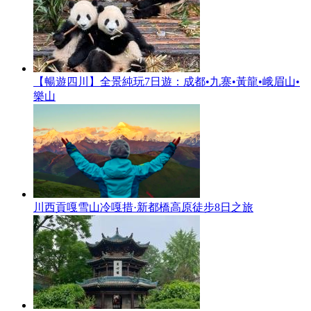
【暢遊四川】全景純玩7日遊：成都•九寨•黃龍•峨眉山•
樂山
川西貢嘎雪山冷嘎措·新都橋高原徒步8日之旅