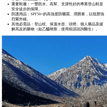
重要鞋履：一雙防水、高幫、支撐性好的專業登山鞋是
安全徒步的保障。
防護用品：SPF50+的高強度防曬霜、潤唇膏，以抵禦強
烈紫外線。
其他必需品：登山杖、保溫水壺、頭燈、個人藥品及緩
解高反的藥物（如乙醯唑胺，使用前請諮詢醫生）。