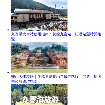
九寨溝火車站使用指南：黃龍九寨站、松潘站選站與接
駁
樂山大佛攻略｜坐船還是爬山？最佳路線、門票、拍照
機位與避坑指南