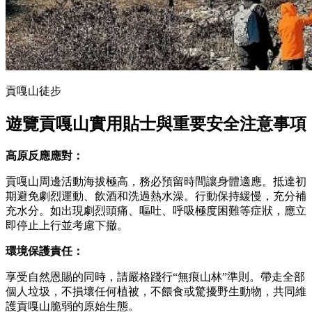
貢嘎山徒步
遊覽貢嘎山實用貼士與重要安全注意事項
高原反應應對：
貢嘎山周邊活動海拔極高，務必預留時間讓身體適應。抵達初
期避免劇烈運動、飲酒和洗過熱水澡。行動保持緩慢，充分補
充水分。如出現劇烈頭痛、嘔吐、呼吸極度困難等症狀，應立
即停止上行並考慮下撤。
環境保護責任：
享受自然恩賜的同時，請嚴格踐行“無痕山林”準則。帶走全部
個人垃圾，不損壞任何植被，不餵食或驚擾野生動物，共同維
護貢嘎山脆弱的原始生態。