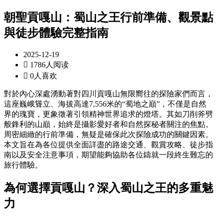
朝聖貢嘎山：蜀山之王行前準備、觀景點
與徒步體驗完整指南
2025-12-19

1786人阅读

0人喜欢
對於內心深處湧動著對四川貢嘎山無限嚮往的探險家們而言，
這座巍峨聳立、海拔高達7,556米的“蜀地之巔”，不僅是自然
界的瑰寶，更象徵著引領精神世界追求的燈塔。其如刀削斧劈
般鋒利的山巔，始終是攝影愛好者和自然探秘者關注的焦點。
周密細緻的行前準備，無疑是確保此次探險成功的關鍵因素。
本文旨在為各位提供全面詳盡的路途交通、觀賞攻略、徒步指
南以及安全注意事項，期望能夠協助各位鑄就一段終生難忘的
旅行體驗。
為何選擇貢嘎山？深入蜀山之王的多重魅
力