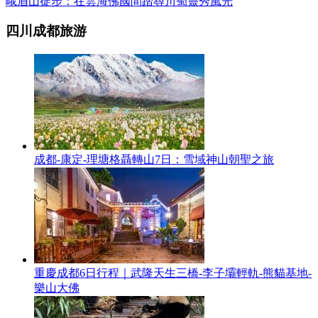
峨眉山徒步：在雲海佛國間踏尋川蜀靈秀風光
四川成都旅游
成都-康定-理塘格聶轉山7日：雪域神山朝聖之旅
重慶成都6日行程｜武隆天生三橋-李子壩輕軌-熊貓基地-
樂山大佛