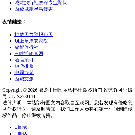
域龙旅行社资深专业顾问
西藏域龍早鳥優惠
友情鏈接：
拉萨天气预报15天
坝上草原农家院
成都旅行社
三峡游轮官网
酒店预订
旅游推薦
中國旅遊
西藏文創
Copyright © 2026 域龙中国国际旅行社 版权所有 经营许可证编
号：L-XZ00144
法律声明：本站部分图文内容取自互联网。您若发现有侵略您
著作权行为，请及时告知，我们工作人员将在第一时间删除侵
权作品、停止继续传播。

目录

电话