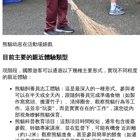
熊貓幼崽在活動場嬉戲
目前主要的親近體驗類型
現階段，國際遊客可以通過以下幾種主要形式，實現不同程度
的親近體驗：
熊貓飼養員志工體驗：這是最深入的一種形式。參與者
可以在半天或全天內，跟隨飼養員完成準備食物（如製
作窩窩頭、搬運竹子）、清掃圈舍、觀察熊貓行為等工
作。這並非“玩耍”，而是實實在在的“工作”，讓您從內
部視角瞭解熊貓保育。
熊貓科普教育項目：這類項目時間較短，通常包含後臺
參觀、聆聽專家講座、並在監督下，可能有機會 近距離
（約1-2米）觀察熊貓進食，甚至參與簡單的餵食（如遞