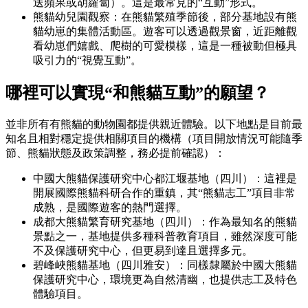
送蘋果或胡蘿蔔）。這是最常見的“互動”形式。
熊貓幼兒園觀察：在熊貓繁殖季節後，部分基地設有熊
貓幼崽的集體活動區。遊客可以透過觀景窗，近距離觀
看幼崽們嬉戲、爬樹的可愛模樣，這是一種被動但極具
吸引力的“視覺互動”。
哪裡可以實現“和熊貓互動”的願望？
並非所有有熊貓的動物園都提供親近體驗。以下地點是目前最
知名且相對穩定提供相關項目的機構（項目開放情況可能隨季
節、熊貓狀態及政策調整，務必提前確認）：
中國大熊貓保護研究中心都江堰基地（四川）：這裡是
開展國際熊貓科研合作的重鎮，其“熊貓志工”項目非常
成熟，是國際遊客的熱門選擇。
成都大熊貓繁育研究基地（四川）：作為最知名的熊貓
景點之一，基地提供多種科普教育項目，雖然深度可能
不及保護研究中心，但更易到達且選擇多元。
碧峰峽熊貓基地（四川雅安）：同樣隸屬於中國大熊貓
保護研究中心，環境更為自然清幽，也提供志工及特色
體驗項目。