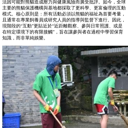
法因可能對熊貓造成壓力與健康風險而廣受批評。如今，全球
主要的熊貓保護機構與基地都採取了更科學、更富倫理的互動
模式。核心原則是：所有活動必須以熊貓的福祉為首要考量，
且通常在專業飼養員或研究人員的指導與監督下進行。因此，
現階段的“互動”更貼近於“近距離觀察、參與日常照護、或是
在特定環境下的有限接觸”，旨在讓參與者在過程中學習保育
知識，而非單純娛樂。