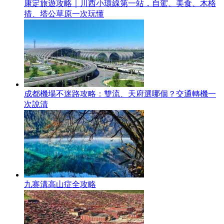
康定旅遊攻略｜川西小環線第一站，自駕、美食、木格
措、塔公草原一次玩懂
成都機場不迷路攻略：雙流、天府選哪個？交通轉機一
次說清
九寨溝高山症全攻略