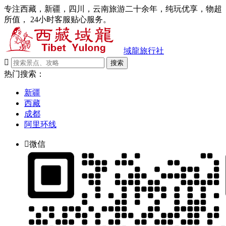
专注西藏，新疆，四川，云南旅游二十余年，纯玩优享，物超
所值， 24小时客服贴心服务。
域龍旅行社

搜索
热门搜索：
新疆
西藏
成都
阿里环线

微信