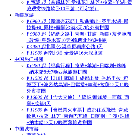
¥ 面議 起
【首飛林芝 赏桃花】林芝+拉薩+羊湖+青
藏观赏铁路软卧10日遊（可定製）
新疆旅游
¥ 6980 起
【新疆杏花節】臥進飛出+賽里木湖+那
拉提+吐爾根+圖開沙漠8天7晚外賓拼團
¥ 9980 起
【絲綢之路】青海+甘肅+新疆+茶卡鹽湖
+敦煌+烏魯木齊10天9晚西北旅遊拼團
¥ 4980 起
北疆·沙漠草原獨庫公路9天
¥ 11980 起
南北疆·全景線16天深度遊
中国热门拼团
¥ 6480 起
【經典行程】拉薩+羊湖+日喀则+珠峰
+納木錯8天7晚西藏旅遊拼團
¥ 11580 起
【318川藏線】成都出發+香格里拉+稻
城亞丁+波密然烏湖+巴鬆措+羊湖+拉薩12天11晚
外賓拼團
¥ 16800 起
【含大交通】吉隆坡/新加坡—西藏+西
寧+成都9天
¥ 11980 起
【含機票火車票】成都往返飛機+青藏
軟臥+拉薩+林芝+南迦巴瓦峰+日喀则+羊湖+珠峰
+納木錯13天12晚西藏旅遊拼團
中国城市游