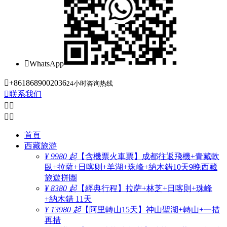

WhatsApp

+8618689002036
24小时咨询热线

联系我们




首頁
西藏旅游
¥ 9980 起
【含機票火車票】成都往返飛機+青藏軟
臥+拉薩+日喀则+羊湖+珠峰+納木錯10天9晚西藏
旅遊拼團
¥ 8380 起
【經典行程】拉萨+林芝+日喀則+珠峰
+納木錯 11天
¥ 13980 起
【阿里轉山15天】神山聖湖+轉山+一措
再措