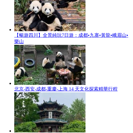
【暢遊四川】全景純玩7日遊：成都•九寨•黃龍•峨眉山•
樂山
北京-西安-成都-重慶-上海 14 天文化探索精華行程