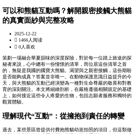
可以和熊貓互動嗎？解開親密接觸大熊貓
的真實面紗與完整攻略
2025-12-22

1466人阅读

0人喜欢
策劃一場融合華夏韻味的深度探險，對於每一位踏上旅途的探
秘者來說，心中總有一份憧憬的清單，而位居這份清單之首
的，無疑是我國的國寶大熊貓。渴望與之親密接觸，這份期盼
是否能夠成真？答案並非唯一。在動物保護意識日益提升的今
天，與大熊貓的互動已經演變為一種對生命尊嚴的敬畏和對教
育的深刻關注。本文將細緻剖析，在嚴格遵循相關規定的基礎
上，如何接近這些令人疼愛的生物，包括志願者服務和獨特的
觀賞體驗。
理解現代“互動”：從擁抱到責任的轉變
過去，某些景區曾提供付費抱熊貓幼崽拍照的項目，但這類做