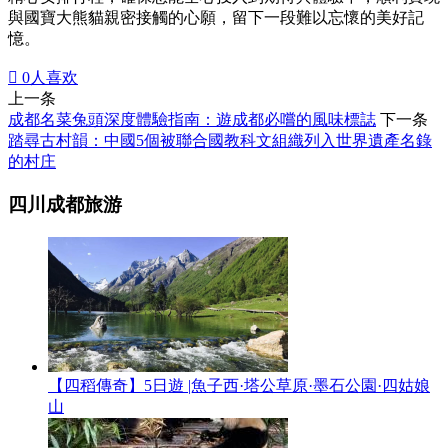
與國寶大熊貓親密接觸的心願，留下一段難以忘懷的美好記
憶。

0
人喜欢
上一条
成都名菜兔頭深度體驗指南：遊成都必嚐的風味標誌
下一条
踏尋古村韻：中國5個被聯合國教科文組織列入世界遺產名錄
的村庄
四川成都旅游
【四稻傳奇】5日遊 |魚子西·塔公草原·墨石公園·四姑娘
山