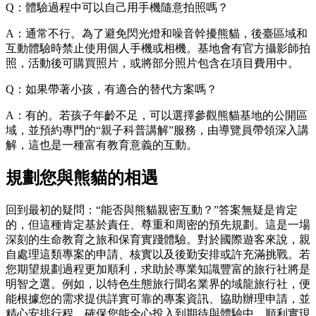
Q：體驗過程中可以自己用手機隨意拍照嗎？
A：通常不行。為了避免閃光燈和噪音幹擾熊貓，後臺區域和
互動體驗時禁止使用個人手機或相機。基地會有官方攝影師拍
照，活動後可購買照片，或將部分照片包含在項目費用中。
Q：如果帶著小孩，有適合的替代方案嗎？
A：有的。若孩子年齡不足，可以選擇參觀熊貓基地的公開區
域，並預約專門的“親子科普講解”服務，由導覽員帶領深入講
解，這也是一種富有教育意義的互動。
規劃您與熊貓的相遇
回到最初的疑問：“能否與熊貓親密互動？”答案無疑是肯定
的，但這種肯定基於責任、尊重和周密的預先規劃。這是一場
深刻的生命教育之旅和保育實踐體驗。對於國際遊客來說，親
自處理這類專案的申請、核實以及後勤安排或許充滿挑戰。若
您期望規劃過程更加順利，求助於專業知識豐富的旅行社將是
明智之選。例如，以特色生態旅行聞名業界的域龍旅行社，便
能根據您的需求提供詳實可靠的專案資訊、協助辦理申請，並
精心安排行程，確保您能全心投入到期待與體驗中，順利實現