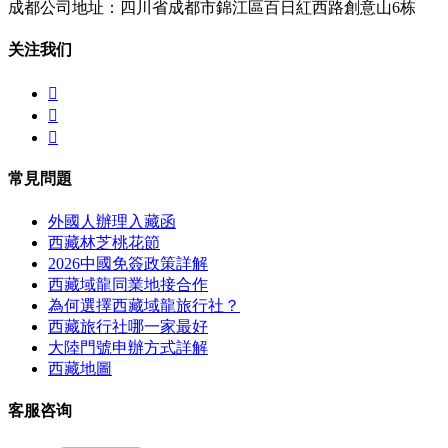
成都公司地址：四川省成都市錦江區百日紅西路創意山6栋
关注我们



常見問題
外國人辦理入藏函
西藏林芝桃花節
2026中國免簽政策詳解
西藏域龍同業地接合作
為何選擇西藏域龍旅行社？
西藏旅行社哪一家最好
大陸門號申辦方式詳解
西藏地圖
客服咨询