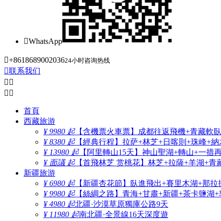

WhatsApp

+8618689002036
24小时咨询热线

联系我们




首頁
西藏旅游
¥ 9980 起
【含機票火車票】成都往返飛機+青藏軟臥+
¥ 8380 起
【經典行程】拉萨+林芝+日喀則+珠峰+納木
¥ 13980 起
【阿里轉山15天】神山聖湖+轉山+一措
¥ 面議 起
【首飛林芝 赏桃花】林芝+拉薩+羊湖+青
新疆旅游
¥ 6980 起
【新疆杏花節】臥進飛出+賽里木湖+那拉
¥ 9980 起
【絲綢之路】青海+甘肅+新疆+茶卡鹽湖+
¥ 4980 起
北疆·沙漠草原獨庫公路9天
¥ 11980 起
南北疆·全景線16天深度遊