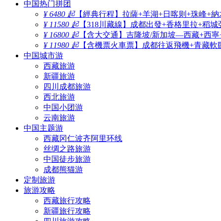
中国热门拼团
¥ 6480 起
【經典行程】拉薩+羊湖+日喀则+珠峰+納
¥ 11580 起
【318川藏線】成都出發+香格里拉+稻城
¥ 16800 起
【含大交通】吉隆坡/新加坡—西藏+西寧
¥ 11980 起
【含機票火車票】成都往返飛機+青藏軟臥
中国城市游
西藏旅游
新疆旅游
四川成都旅游
西北旅游
中国小团游
云南旅游
中国主题游
西藏冈仁波齐阿里环线
丝绸之路旅游
中国徒步旅游
成都熊猫游
定制旅游
旅游攻略
西藏旅行攻略
新疆旅行攻略