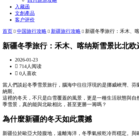
四川旅游攻略
入藏函
文創產品
客户评价
首页
中国旅行攻略
新疆旅行攻略
新疆冬季旅行：禾木、



新疆冬季旅行：禾木、喀纳斯雪景比北欧
2026-01-23

714人阅读

0人喜欢
當人們談起冬季雪景旅行，腦海中往往浮現的是挪威峽灣、芬
納斯。
這裡的冬天，不只是白雪覆蓋的風景，更是一種生活狀態與自
季雪景，真的能與北歐相比，甚至更勝一籌嗎？
為什麼新疆的冬天如此震撼
新疆位於歐亞大陸腹地，遠離海洋，冬季氣候乾冷而穩定。與