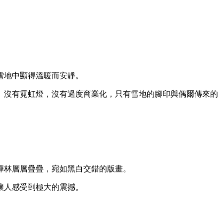
雪地中顯得溫暖而安靜。
。沒有霓虹燈，沒有過度商業化，只有雪地的腳印與偶爾傳來的
樺林層層疊疊，宛如黑白交錯的版畫。
讓人感受到極大的震撼。