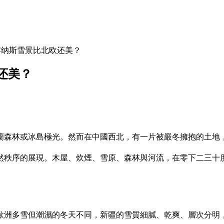
喀纳斯雪景比北欧还美？
还美？
蘭森林或冰島極光。然而在中國西北，有一片被嚴冬擁抱的土地
然秩序的展現。木屋、炊煙、雪原、森林與河流，在零下二三十
歐洲多雪但潮濕的冬天不同，新疆的雪質細膩、乾爽、層次分明