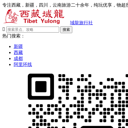
专注西藏，新疆，四川，云南旅游二十余年，纯玩优享，物超所
域龍旅行社

搜索
热门搜索：
新疆
西藏
成都
阿里环线