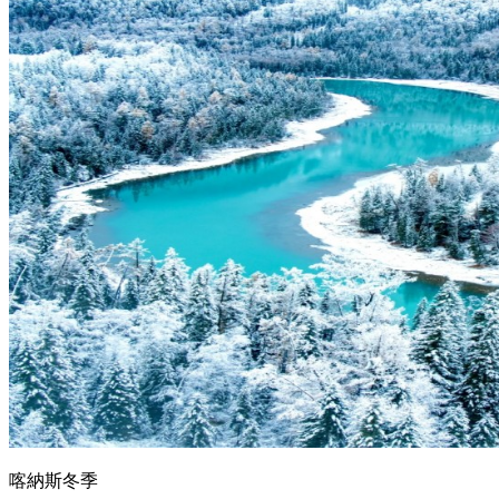
喀納斯冬季