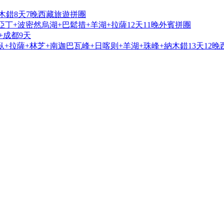
木錯8天7晚西藏旅遊拼團
亞丁+波密然烏湖+巴鬆措+羊湖+拉薩12天11晚外賓拼團
+成都9天
+拉薩+林芝+南迦巴瓦峰+日喀则+羊湖+珠峰+納木錯13天12