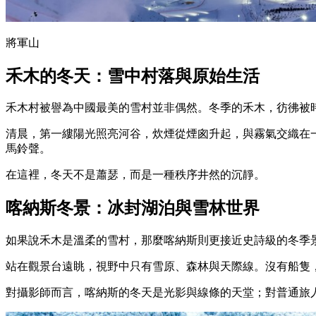
將軍山
禾木的冬天：雪中村落與原始生活
禾木村被譽為中國最美的雪村並非偶然。冬季的禾木，彷彿被
清晨，第一縷陽光照亮河谷，炊煙從煙囪升起，與霧氣交織在
馬鈴聲。
在這裡，冬天不是蕭瑟，而是一種秩序井然的沉靜。
喀納斯冬景：冰封湖泊與雪林世界
如果說禾木是溫柔的雪村，那麼喀納斯則更接近史詩級的冬季
站在觀景台遠眺，視野中只有雪原、森林與天際線。沒有船隻
對攝影師而言，喀納斯的冬天是光影與線條的天堂；對普通旅