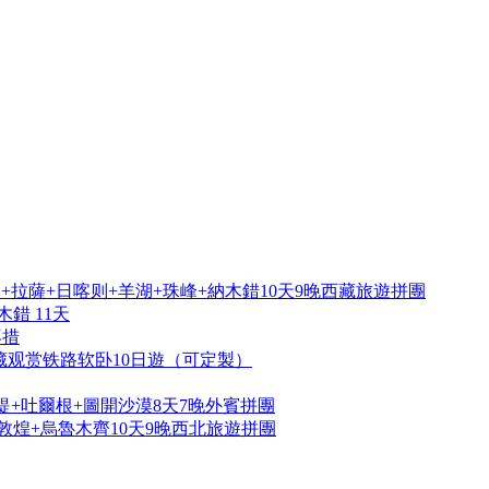
拉薩+日喀则+羊湖+珠峰+納木錯10天9晚西藏旅遊拼團
錯 11天
再措
藏观赏铁路软卧10日遊（可定製）
提+吐爾根+圖開沙漠8天7晚外賓拼團
敦煌+烏魯木齊10天9晚西北旅遊拼團